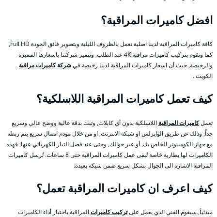
افضل كاميرات المراقبة؟
كافة كاميرات المراقبة لدينا اصلية تعمل بالظروف الليلية وبتصوير فائق الجودة Full HD,
كما ونقوم بتركيب كاميرات مراقبة 4K عند الطلب, وتتميز شركتنا باسعارها المميزة
والرخيصة, حيث أن اسعار كاميرات المراقبة لدينا رخيصة في
شركة كاميرات مراقبة
الكويت .
كيف تعمل كاميرات المراقبة اللاسلكية؟
تعمل
كاميرات المراقبة
اللاسلكية بدون أي كابلات, وتبث بدقة عالية ووضح عالي وسريع
جداً, وذلك عن طريق الوايرلس او شبكة الانترنت, او من خلال مودم اتصال سريع يتم ربطه
مع جهاز الكومبيوتر الخاص بك, أو عبر جوالك, وحتى عند فصل التيار الكهربائي عنها, فهذه
الكاميرات لها بطارية خاصة تُبقى عمل كاميرات المراقبة حتى 8 ساعات. تُرسل كاميرات
المراقبة الاشارة الى الجوال بشكل سريع ضمن شبكة بعيدة.
كيف اعرف ان كاميرات المراقبة تعمل؟
مبدئياً, سيقوم الفني الذي يعمل على
تركيب كاميرات
المراقبة باختبار أداء الكاميرات