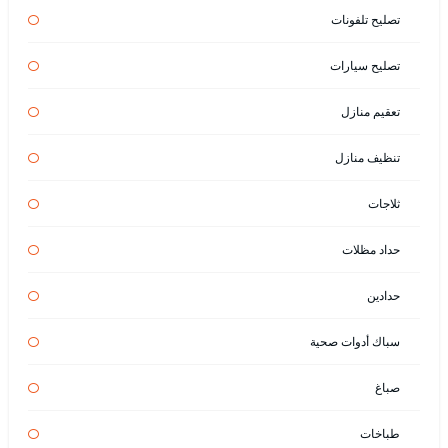
تصليح تلفونات
تصليح سيارات
تعقيم منازل
تنظيف منازل
ثلاجات
حداد مظلات
حدادين
سباك أدوات صحية
صباغ
طباخات