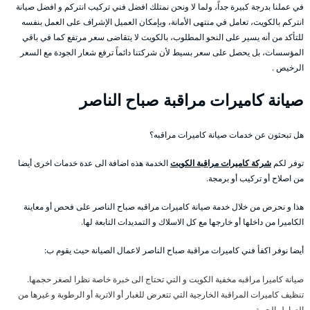
في عملنا بدرجة كبيرة جداً، ولما لا ونحن نمتلك افضل فني تركيب انتركم و افضل صيانة
انتركم بالكويت، تعامل في منتهى الأمانة، وبإمكان العميل الإشراف على العمل بنفسه
للتأكد من أنه يسير على النحو المطلوب، بالكويت لا يتقاضى سعر مرتفع كما في باقي
المؤسسات، بل يحصل على سعر بسيط لأن شركتنا دائماً ترفع شعار الجودة مع السعر
الرخيص .
صيانة كاميرات مراقبة صباح الناصر
هل تبحثون عن خدمات صيانة كاميرات مراقبه؟
توفر لكم
شركة كاميرات مراقبة الكويت
الخدمة هذه اضافة الى عدة خدمات اخرى أيضا
من اصلاح أو تركيب أو برمجة.
هذا و نحرص من خلال خدمة صيانة كاميرات مراقبه صباح الناصر على فحص أو معاينة
الكاميرا من داخلها أو خارجها مع كل الاسلاك و التمديدات التابعة لها.
أيضا نوفر اكفأ فني كاميرات مراقبة صباح الناصر لاعمال الصيانة حيث يقوم ب:
صيانة كاميرا مراقبه مخفية الكويت و التي تحتاج الى خبرة خاصة نظرا لصغر حجمها.
تنظيف كاميرات المراقبة الخارجية التي تتعرض للغبار أو الاتربة أو الرطوبة و غيرها من
العوامل الجوية.