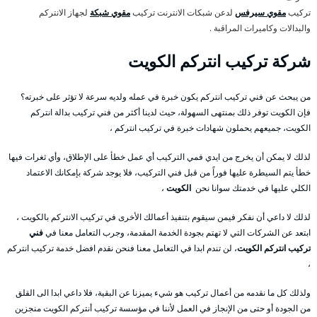
تركيب
مقوي سيرفس
لدعن شبكات الانترنت تركيب
مقوي شبكة
لجهاز الانتركم
والبدالات وكاميرات المراقبة .
شركة تركيب انتركم الكويت
من يبحث عن فني تركيب انتركم يكون خبرة في عمله ولديه سرعة لا تؤثر على خبرته؟
فإن الكويت توفر ذلك بمنتهى السهولة، حيث لدينا أكثر من فني تركيب بدالة انتركم
الكويت، جميعهم يحملون شهادات خبرة في تركيب انتركم ،
لذلك لا يمكن أن يخرج من ايدي فمي التركيب أي عمل خطأ على الإطلاق، وأي ثغرات فيها
خطأ يتم السيطرة عليها فوراً من قبل فني التركيب، فلا يوجد شركة بإمكانك الاعتماد
الكلي عليها في خدمتك سوانا نحن
الكويت
،
لذلك لا داعي أن نفكر فيمن سيقوم بتنفيذ أعمالك الأخرى في تركيب الانتركم بالكويت ،
ابتعد عن الشركات التي لا تهتم بجودة الخدمة المقدمة، وجرب التعامل معنا في
فني
تركيب انتركم الكويت
، لن تندم ابدا في التعامل معنا فنحن نقدم افضل خدمة تركيب انتركم
،
ولذلك كل ما نقدمه من أعمال تركيب هو شيء يميزنا عن البقية، فلا داعي ابدا الى القلق
من الجودة أو حتى من الإنجاز في العمل لأننا في مؤسسة تركيب أنتركم الكويت منجزين