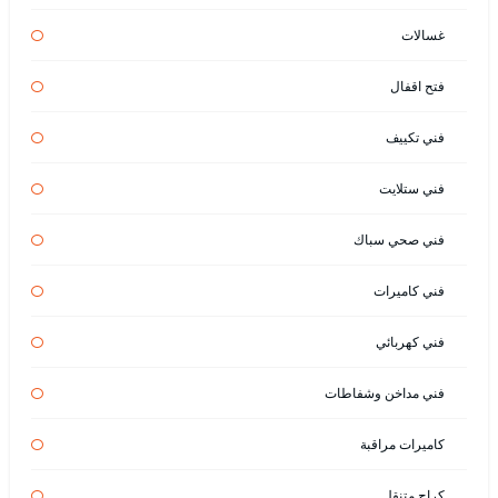
غسالات
فتح اقفال
فني تكييف
فني ستلايت
فني صحي سباك
فني كاميرات
فني كهربائي
فني مداخن وشفاطات
كاميرات مراقبة
كراج متنقل