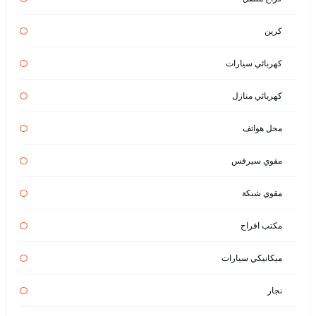
كرين
كهربائي سيارات
كهربائي منازل
محل هواتف
مقوي سيرفس
مقوي شبكة
مكتب افراح
ميكانيكي سيارات
نجار