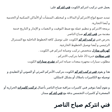
يعمل فني تركيب انتركم الكويت
فني انتركم
على:
تمديد جميع انواع الانتركم أو البدالات و لمختلف المنشآت أو الأماكن السكنية أو الخدمية
و أيضا التجارية.
برمجة الانتركم و تنظيم عمله مع ضبط التوقيت و النغمات و الإنذار و التاريخ خدمة
مقدمة من
فني انتركم
صباح الناصر.
يحرص فني
تركيب انتركم
الكويت على توصيل كافة الخطوط الداخلية مع السنترال
الرئيسي و أيضا توصيل الخطوط الخارجية.
كهربائي منازل
متخصص تركيب وصيانة انتركم في الكويت .
فني ستلايت
خبرة 20 عاما بتركيب الانتركم .
مطلوب سيارات مجهزة بمعدات صيانة انتركم
نشري سيارات
الكويت
هذا و يقوم
فني تركيب انتركم
الكويت بتركيب الأنتركم المرئي أو الصوتي أو التقليدي و
توصيله مع الكاميرات باسلاك أو بشكل لاسلكي.
و نقوم أيضا بتوفير فني كاميرات مراقبة صباح الناصر بأعمال
تركيب كاميرات
الحرارية أو
المصغرة أو كاميرات التجسس بدقة مع
فني انتركم
ممتاز.
فني انتركم صباح الناصر