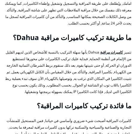
امامك, ويُطلعك على طريقة المراقبة والتسجيل وتشغيل وإطفاء الكاميرات, كما ويمكنك
معرفة ذلك بنفسك من خلال مراقبة الملاحظات التي تظهر على شاشة المراقبة, والتأكد
من وصل الكابلات الصحيحة بمكانها المناسب, والتأكد من أن كاميرات المراقبة تُسجل ما
يحدث لآخر 24 ساعة, أو أكثر بحسب الطلب.
ما طريقة تركيب كاميرات مراقبة Dahua؟
تتميز
كاميرات مراقبة
Dahua بأنها سهلة التركيب بالنسبة للأشخاص الذين لديهم القليل
من الإلمام في أنظمة الحماية, فبداية عليك تركيب الكاميرات على محورها لتستطيع
الدوران او الحركة, أو حتى تثبيتها بقوة, بعد ذلك ستقوم بربط الشرطان الثمانية الخارجة
من الكهرباء, بكاميرا المراقبة, والتأكد من خلال المقياس بأن الكابل الكهربائي يعمل, ثم
تثبيت الكاميرا في المكان الذي ترغب به, وتوصيلها بالكهرباء, الآن سوف تبدء بعملية ربط
الكاميرا باللاب توب او الشاشة او الجوال, بحسب المطلوب, وذلك يكون بحسب نوع
الكاميرا التي لديك, فإذا كانت الكاميرا IP يمكنك بسهولة برمجتها وتشغيلها.
ما فائدة تركيب كاميرات المراقبة؟
كاميرات المراقبة أصبحت شيء ضروري وأساسي في حياتنا, فمن المستحيل للمنشآت
التجارية والصناعية والسياحية والسكنية تركها بدون كاميرات مراقبة لمعرفة ما يحدث,
واعادة ما حدث في حال التعرض لسرقة او مراقبة الداخل والخارج للمنشأة, أو حتى