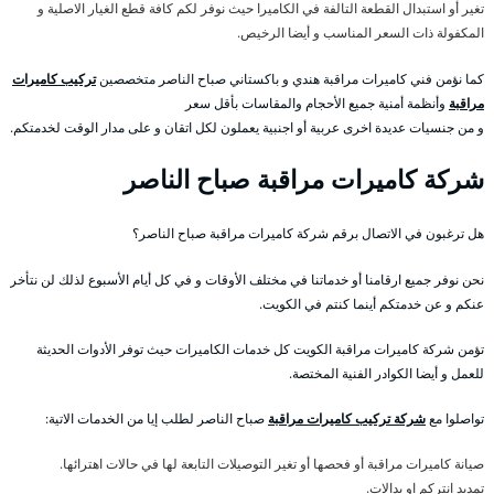
تغير أو استبدال القطعة التالفة في الكاميرا حيث نوفر لكم كافة قطع الغيار الاصلية و
المكفولة ذات السعر المناسب و أيضا الرخيص.
كما نؤمن فني كاميرات مراقبة هندي و باكستاني صباح الناصر متخصصين
تركيب كاميرات
مراقبة
وأنظمة أمنية جميع الأحجام والمقاسات بأقل سعر
و من جنسيات عديدة اخرى عربية أو اجنبية يعملون لكل اتقان و على مدار الوقت لخدمتكم.
شركة كاميرات مراقبة صباح الناصر
هل ترغبون في الاتصال برقم شركة كاميرات مراقبة صباح الناصر؟
نحن نوفر جميع ارقامنا أو خدماتنا في مختلف الأوقات و في كل أيام الأسبوع لذلك لن نتأخر
عنكم و عن خدمتكم أينما كنتم في الكويت.
تؤمن شركة كاميرات مراقبة الكويت كل خدمات الكاميرات حيث توفر الأدوات الحديثة
للعمل و أيضا الكوادر الفنية المختصة.
تواصلوا مع
شركة تركيب كاميرات مراقبة
صباح الناصر لطلب إيا من الخدمات الاتية:
صيانة كاميرات مراقبة أو فحصها أو تغير التوصيلات التابعة لها في حالات اهترائها.
تمديد انتركم او بدالات.