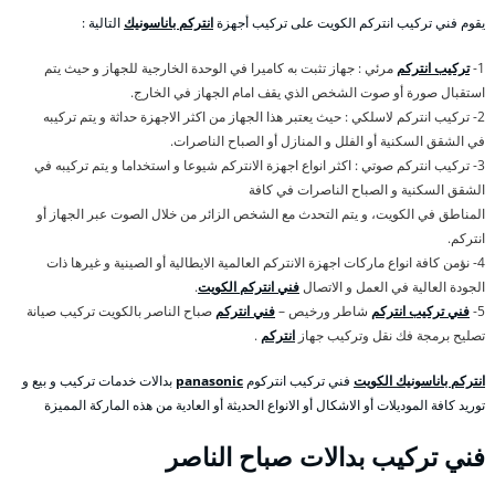
يقوم فني تركيب انتركم الكويت على تركيب أجهزة
انتركم باناسونيك
التالية :
1-
تركيب انتركم
مرئي : جهاز تثبت به كاميرا في الوحدة الخارجية للجهاز و حيث يتم
استقبال صورة أو صوت الشخص الذي يقف امام الجهاز في الخارج.
2- تركيب انتركم لاسلكي : حيث يعتبر هذا الجهاز من اكثر الاجهزة حداثة و يتم تركيبه
في الشقق السكنية أو الفلل و المنازل أو الصباح الناصرات.
3- تركيب انتركم صوتي : اكثر انواع اجهزة الانتركم شيوعا و استخداما و يتم تركيبه في
الشقق السكنية و الصباح الناصرات في كافة
المناطق في الكويت، و يتم التحدث مع الشخص الزائر من خلال الصوت عبر الجهاز أو
انتركم.
4- نؤمن كافة انواع ماركات اجهزة الانتركم العالمية الايطالية أو الصينية و غيرها ذات
الجودة العالية في العمل و الاتصال
فني انتركم الكويت
.
5-
فني تركيب انتركم
شاطر ورخيص –
فني انتركم
صباح الناصر بالكويت تركيب صيانة
تصليح برمجة فك نقل وتركيب جهاز
انتركم
.
انتركم باناسونيك الكويت
فني تركيب انتركوم
panasonic
بدالات خدمات تركيب و بيع و
توريد كافة الموديلات أو الاشكال أو الانواع الحديثة أو العادية من هذه الماركة المميزة
فني تركيب بدالات صباح الناصر