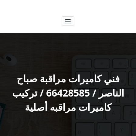
لتجاوز
الكويتية
خدمات وظائف بالكويت
لى
لمحتوى
فني كاميرات مراقبة صباح
الناصر / 66428585 / تركيب
كاميرات مراقبه أصلية