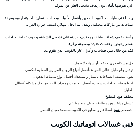
التي نعرضها بأمان دون إيقاف تشغيل الغاز عن الموقد،
ولدينا فني طباخات الكويت المجهز بأفضل الأدوات ومعدات التصليح الحديثة ليقوم بصيانة
طباخات من ماركات مختلفة، ويقدم لك الحل النهائي لضعف حرارة الفرن،
و أيضا ضعف شعلة الطباخ، ومحترف بقدرته على تشغيل الشواية، ويقوم بتصليح طباخات
بسعر رخيص، وخدمات عديدة ومتنوعة نوفرها
لكم من خلال فني طباخات وأفران غاز بالكويت الذي يقوم ب:
حل مشكلة فرن لا يخبز أو شواية لا تعمل.
توفير جام طباخ عالي الجودة بأفضل أنواع الزجاج الحراري المقاوم للكسر.
يقوم بتنظيف الطباخات بامتياز واستخدام أفضل أنواع مذيبات الدهون.
لدينا مصلح طباخات يستخدم أفضل الخامات ومعدات التصليح لحل مشكلة أعطال
الطباخ.
تنظيف هود المطبخ
.
غسيل مداخن هود مطابخ تنظيف هود مطاعم .
متخصص
هود
المطاعم والطابخ في الكويت منطقة صباح الناصر .
فني غسالات اتوماتيك الكويت