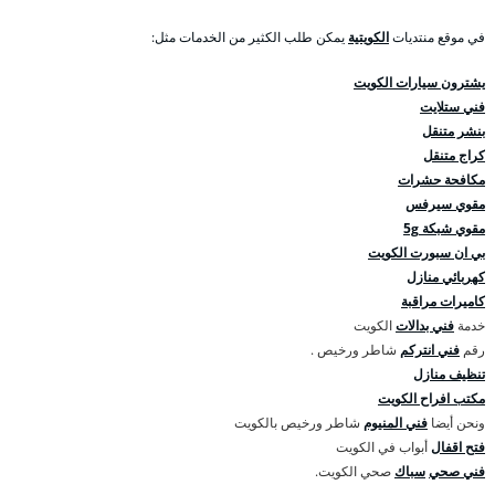
في موقع منتديات
الكويتية
يمكن طلب الكثير من الخدمات مثل:
يشترون سيارات الكويت
فني ستلايت
بنشر متنقل
كراج متنقل
مكافحة حشرات
مقوي سيرفس
مقوي شبكة 5g
بي ان سبورت الكويت
كهربائي منازل
كاميرات مراقبة
خدمة
فني بدالات
الكويت
رقم
فني انتركم
شاطر ورخيص .
تنظيف منازل
مكتب افراح الكويت
ونحن أيضا
فني المنيوم
شاطر ورخيص بالكويت
فتح اقفال
أبواب في الكويت
فني صحي
سباك
صحي الكويت.