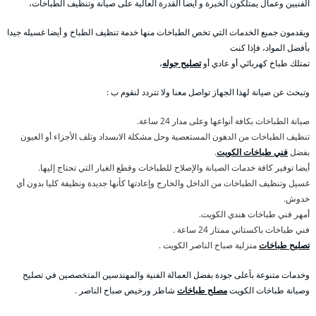
الفنيين وعمال يمتلكون الخبرة و أيضا القدرة العالية على صيانة وتنظيف الطباخات،
ويقدمون جميع الخدمات التي تخص الطباخات منها خدمة تنظيف الطباخ و أيضا غسيله جيدا
بأفضل المواد، فإذا كنت
تمتلك طباخ كهربائي أو عادي أو
تصليح جوله
،
وتبحث عن صيانة لهذا الجهاز تواصل معنا ولا تتردد لنقوم ب :
صيانة الطباخات بكافة أنواعها وعلى مدار 24 ساعة.
تنظيف الطباخات من الدهون المستعصية وحل مشكلة الانسداد وتلف الأجزاء أو العيون
بفضل
فني طباخات الكويت
.
أيضا توفير كافة خدمات الصيانة والإصلاح للطباخات وقطع الغيار التي تحتاج إليها.
غسيل وتنظيف الطباخات من الداخل والخارج وإعادتها كأنها جديدة ونظيفة كليا بدون أي
خدوش.
أمهر فني طباخات هندي الكويت.
فني طباخات باكستاني ممتاز 24 ساعة .
تصليح طباخات
منزلية صباح الناصر الكويت .
وخدمات متنوعة بأعلى جودة بفضل العمالة الفنية والمهندسين المتخصصين في تصليح
وصيانة طباخات الكويت
مصلح طباخات
شاطر ورخيص صباح الناصر .