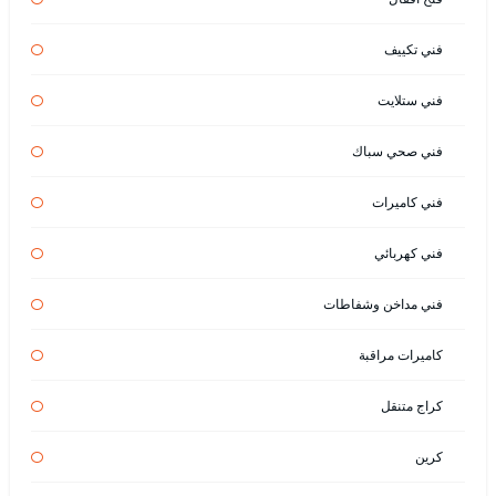
فني تكييف
فني ستلايت
فني صحي سباك
فني كاميرات
فني كهربائي
فني مداخن وشفاطات
كاميرات مراقبة
كراج متنقل
كرين