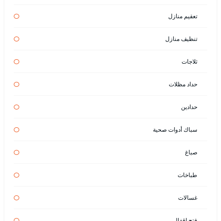
تعقيم منازل
تنظيف منازل
ثلاجات
حداد مظلات
حدادين
سباك أدوات صحية
صباغ
طباخات
غسالات
فتح اقفال