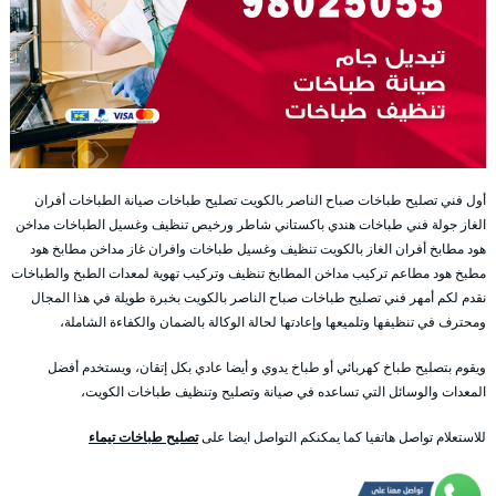
أول فني تصليح طباخات صباح الناصر بالكويت تصليح طباخات صيانة الطباخات أفران
الغاز جولة فني طباخات هندي باكستاني شاطر ورخيص تنظيف وغسيل الطباخات مداخن
هود مطابخ أفران الغاز بالكويت تنظيف وغسيل طباخات وافران غاز مداخن مطابخ هود
مطبخ هود مطاعم تركيب مداخن المطابخ تنظيف وتركيب تهوية لمعدات الطبخ والطباخات
نقدم لكم أمهر فني تصليح طباخات صباح الناصر بالكويت بخبرة طويلة في هذا المجال
ومحترف في تنظيفها وتلميعها وإعادتها لحالة الوكالة بالضمان والكفاءة الشاملة،
ويقوم بتصليح طباخ كهربائي أو طباخ يدوي و أيضا عادي بكل إتقان، ويستخدم أفضل
المعدات والوسائل التي تساعده في صيانة وتصليح وتنظيف طباخات الكويت،
للاستعلام تواصل هاتفيا كما يمكنكم التواصل ايضا على
تصليح طباخات تيماء