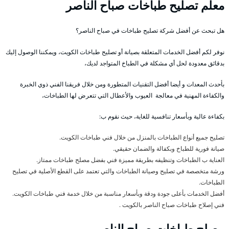
معلم تصليح طباخات صباح الناصر
هل تبحث عن أفضل شركة تصليح طباخات في صباح الناصر؟
نوفر لكم أفضل الخدمات المتعلقة بصيانة أو تصليح طباخات الكويت، ويمكننا الوصول إليك
بدقائق معدودة لحل أي مشكلة في الطباخ المتواجد لديك،
بأحدث المعدات و أيضا أفضل التقنيات المتطورة ومن خلال فريقنا الفني ذوي الخبرة
والكفاءة المهنية في معالجة العيوب والأعطال التي تتعرض لها الطباخات،
بكفاءة عالية وبأسعار تنافسية للغاية، حيث نقوم ب:
تصليح جميع أنواع الطباخات بالمنزل من خلال فني طباخات الكويت.
صيانة فورية للطباخ وبكفالة والضمان حقيقي.
العناية ب الطباخات وتنظيفه بطريقة مميزة فني بفضل مصلح طباخات ممتاز.
ورشة متخصصة في تصليح وصيانة الطباخات والتي تعتمد على القطع الأصلية في تصليح
الطباخات.
أفضل الخدمات بأعلى جودة ودقة وبأسعار مناسبة من خلال خدمة فني طباخات الكويت.
فني إصلاح طباخات صباح الناصر بالكويت .
مصلح طباخات صباح الناصر