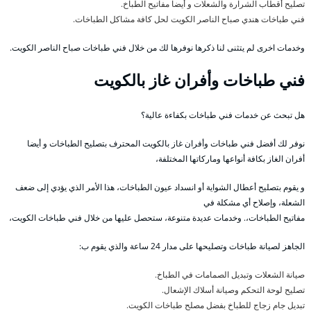
تصليح أقطاب الشرارة والشعلات و أيضا مفاتيح الطباخ.
فني طباخات هندي صباح الناصر الكويت لحل كافة مشاكل الطباخات.
وخدمات اخرى لم يتثنى لنا ذكرها نوفرها لك من خلال فني طباخات صباح الناصر الكويت.
فني طباخات وأفران غاز بالكويت
هل تبحث عن خدمات فني طباخات بكفاءة عالية؟
نوفر لك أفضل فني طباخات وأفران غاز بالكويت المحترف بتصليح الطباخات و أيضا
أفران الغاز بكافة أنواعها وماركاتها المختلفة،
و يقوم بتصليح أعطال الشواية أو انسداد عيون الطباخات، هذا الأمر الذي يؤدي إلى ضعف
الشعلة، وإصلاح أي مشكلة في
مفاتيح الطباخات،. وخدمات عديدة متنوعة، ستحصل عليها من خلال فني طباخات الكويت،
الجاهز لصيانة طباخات وتصليحها على مدار 24 ساعة والذي يقوم ب:
صيانة الشعلات وتبديل الصمامات في الطباخ.
تصليح لوحة التحكم وصيانة أسلاك الإشعال.
تبديل جام زجاج للطباخ بفضل مصلح طباخات الكويت.