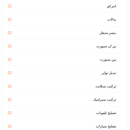
انتركم
بدالات
بنشر متنقل
بي ان سبورت
بين سبورت
تبديل تواير
تركيب ستلايت
تركيب سيراميك
تصليح تلفونات
تصليح سيارات