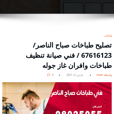
طباخات
تصليح طباخات صباح الناصر/
67616123 / فني صيانة تنظيف
طباخات وافران غاز جوله
بواسطة rwan
مارس 6, 2021
0