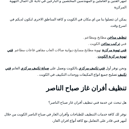
امهر الفنين و العاملين و المهندسين المختصين و البارعين في تادية كل اعمال التهوية
المركزية
يمكن ان تتصلوا بنا من اي مكان في الكويت و كافة المناطق الاخرى لنكون لديكم في
اسرع وقت.
تنظيف مداخن
مطابخ ومطاعم .
فني
تركيب مداخن
الكويت .
فني تهوية مركزية
تهوية مطابخ مسابح ديوانية صالات العاب مقاهي قاعات مطاعم
فني
تهوية مركزية الكويت
.
ونحن نوفر أول
فني تكييف مركزي
بالكويت ونعمل على
صيانة تكييف مركزي
الغانم
فني
تكييف
تصليح جميع انواع المكيفات ووحدات التكييف في الكويت .
تنظيف أفران غاز صباح الناصر
هل تبحث عن خدمة فني تنظيف أفران غاز صباح الناصر؟
نوفر لك كافة خدمات التنظيف للطباخات وأفران الغاز في صباح الناصر الكويت من خلال
أمهر فني قادر على التعامل مع كافة أنواع افران الغاز،