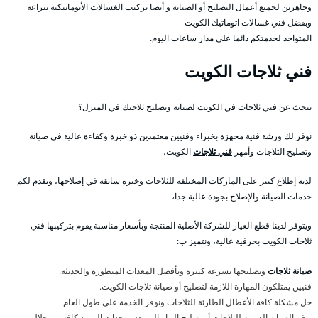
وجاهزين لجميع أعمال التصليح أو الصيانة و أيضا تركيب الغسالات الأتوماتيكية ببراعة
وبفضل فني غسالات اتوماتيك الكويت
المتواجد لخدمتكم دائما على مدار ساعات اليوم.
فني ثلاجات الكويت
تبحث عن فني ثلاجات في الكويت لصيانة وتصليح ثلاجتك في المنزل؟
نوفر لك ورشة فنية مجهزة بخبراء وفنيين معتمدين ذو خبرة وكفاءة عالية في صيانة
وتصليح الثلاجات وأمهر
فني ثلاجات
الكويت،
لديه إطلاع كبير على الماركات المختلفة للثلاجات وخبرة سابقة في إصلاحها، ونقدم لكم
خدمات الصيانة والإصلاح بجودة عالية جدا،
ويتوفر لدينا قطع الغيار للشركة الأصلية المنتجة وبأسعار مناسبة يقوم بتركيبها فني
ثلاجات الكويت بحرفية عالية، ونتميز ب:
صيانة ثلاجات
وتصليحها بسرعة كبيرة وبأفضل المعدات المتطورة والحديثة.
فنيين يمتلكون المهارة اللازمة لتصليح أو صيانة ثلاجات الكويت.
حل مشكلة كافة الأعطال الطارئة للثلاجات ونوفر الخدمة على طول العام.
نوفر الصيانة الدورية للثلاجات أو تصليح التيار المتردد ووحدات التبريد كافة من خلال