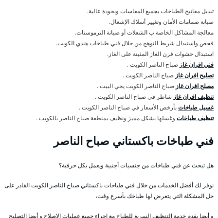
تبديل مفاتيح الطباخات بجميع المقاسات وبجودة عالية.
صيانة صمامات الأمان وتغيير أسلاك الإشعال.
معالجة المشاكل الخاصة ب الشعلات أو صيانة الترموستات.
فحص واستبدال شريط التوهج من خلال فني طباخات هندي الكويت.
استبدال حشوات فرن الغاز المثبتة على الغاز.
فني افران غاز
صباح الناصر الكويت .
تصليح افران غاز
صباح الناصر الكويت .
مصلح افران غاز
صباح الناصر الكويت يجي البيت .
تنظيف افران غاز
شاطر في صباح الناصر الكويت .
غسيل طباخات
بأرخص الأسعار في صباح الناصر الكويت .
تنظيف طباخات
وغسلها بشكل مميز ونظيف بمنطقة صباح الناصر بالكويت .
فني طباخات باكستاني صباح الناصر
هل تبحث عن فني طباخات من جنسيات أجنبية ويعمل بكل حرفية؟
نوفر لك أفضل الخدمات من خلال فني طباخات باكستاني صباح الناصر الكويت القادر على
حل المشكلة التي يتعرض لها طباخك بأسرع وقت،
و أيضا يقدم خدمة التنظيف السريع للطباخ مع إجراء جميع عمليات الإصلاح و أيضا التصليح