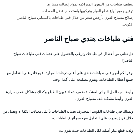
تنظيف طباخات من الدهون المتراكمة بمواد إيطالية ممتازة.
توفير جميع أنواع قطع الغيار وتركيبها باستخدام أفضل المعدات.
إصلاح مصباح الفرن بأرخص سعر من خلال فني طباخات باكستاني صباح الناصر
الكويت.
فني طباخات هندي صباح الناصر
هل تعاني من أعطال في طباخك وترغب بالحصول على خدمات فني طباخات صباح
الناصر؟
نوفر لكم أمهر فني طباخات هندي على أعلى درجات المهارة، فهو قادر على التعامل مع
جميع أعطال الطباخات، ويقوم بتصليحه على أكمل وجه،
و أيضا لديه الحل النهائي لمشكلة ضعف شعلة عيون الطباخ وكذلك مشاكل ضعف حرارة
الفرن و أيضا مشكلة تلف مصباح الفرن،
ونمتلك فني طباخات الكويت المحترف بصيانة الطباخات بأعلى معدلات الكفاءة ويعمل من
خلال فريق مدرب على التعامل مع جميع أنواع الطباخات،
ولديه قطع غيار أصلية لكل الطباخات حيث يقوم ب: