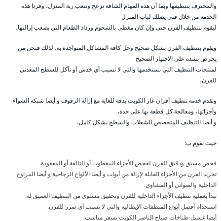
والمحترف بتنظيفها وبما أن هذه المهام الشاقة تزعج وتتعب ربة المنزل، وفرنا هذه
الخدمة من خلال فني يصلك لباب المنزل
ليقوم بتنظيف الفرن حتى وإن كان مغطى بالشحوم ورذاذ الطعام التي يصعب إزالتها،
ويقوم بتنظيف الفرن بشكل صحيح وحل كافة المشاكل المتواجدة به، لذلك فنحن من
يحرص بشدة على الاختيار الصحيح
لمنتجات التنظيف التي نستخدمها والتي لا تسبب أي خدش أو تآكل للسطح المعدني
للفرن،
ونقدم خدمة تنظيف أفران غاز الكويت بدقة للغاية مع إزالة الرفوف و أيضا شبكة الشواء
وأجزائها، ومعالجة كل قطعة بها على حدة،
و أيضا التنظيف المتخصص للشعلات والسطح بشكل كامل،
حيث نقوم ب:
فحص مسبق ودقيق للفرن لفحص الأجزاء المعطوب أو التالفة أو المفقودة.
تجريد الفرن من الأجزاء القابلة لإزالة من أبواب و أيضا الألواح الزجاجية و أيضا المراوح
الداخلية والصواني أو المشاوي.
نبدأ بعملية تنظيف الأجزاء الداخلية للفرن وتحقيق مستوى من التنظيف العميق له.
استخدام أفضل أنواع المنظفات الإيطالية والتي لا تسبب أي ضرر للفرن.
أيضا غسيل طباخات صباح الناصر الكويت بسعر مناسب.