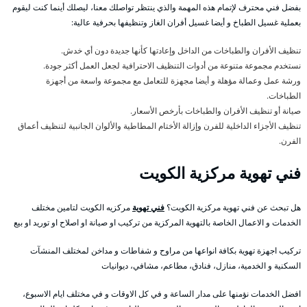
بفضل فني محترف لإتمام هذه المهمة والذي ينتظر تواصلك معنا، ليصلك أينما كنت ليقوم
بعملية غسيل الطباخ و أيضا غسيل أفران الغاز وتنظيفها بحرفية عالية:
تنظيف الأفران والطباخات من الداخل وإعادتها كأنها جديدة دون أي خدش.
نستخدم مجموعة متنوعة من أدوات التنظيف الاحترافية لجعل العمل أكثر جودة.
ورشة عمل وعمالة مؤهلة و أيضا مجهزة للتعامل مع مجموعة واسعة من أجهزة
الطباخات.
صيانة أو تنظيف الأفران والطباخات بأرخص الأسعار.
تنظيف الأجزاء الداخلية للفرن وإزالة الأختام المطاطية والألوان الجانبية لتنظيف أعماق
الفرن.
فني تهوية مركزية الكويت
هل تبحث عن فني تهوية مركزية الكويت؟
فني تهوية
مركزيه الكويت لتامين مختلف
الخدمات و الاعمال الخاصة بالتهوية المركزية من تركيب او صيانة او اصلاح او توريد او بيع
تركيب اجهزة تهوية بكافة انواعها من مراوح و شفاطات و مداخن لمختلف المنشآت
السكنية و الخدمية، منازل، فنادق، مطاعم، مشافي، ديوانيات
افضل الخدمات نؤمنها على مدار الساعة و في كل الاوقات و في مختلف ايام الاسبوع،