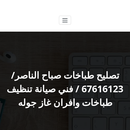
لتجاوز
الكويتية
خدمات وظائف بالكويت
لى
لمحتوى
تصليح طباخات صباح الناصر/
67616123 / فني صيانة تنظيف
طباخات وافران غاز جوله