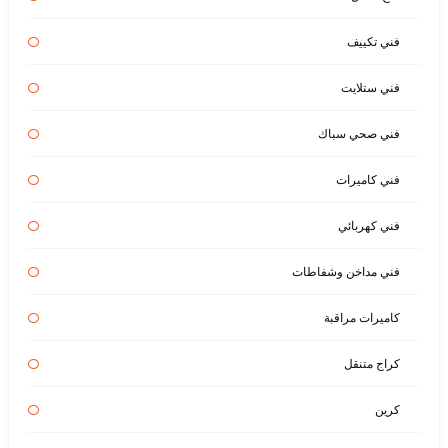
فني تكييف
فني ستلايت
فني صحي سباك
فني كاميرات
فني كهربائي
فني مداخن وشفاطات
كاميرات مراقبة
كراج متنقل
كرين