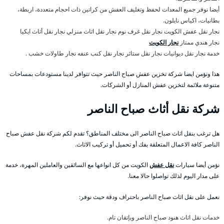
أيضا نوفر جميع المعدات لحفظ وتغليف العفش من كراتين ذات احجام متعددة، اربطة،
بطانيات، اكياس نايلون.
نجار نقل عفش الكويت نجار نقل غرف نوم نجار نقل اثاث منزلي نجار نقل أثاث ايكيا
نجار هندي ممتاز
نجار الكويت
خدمة نجار نقل ديوانيات نجار نقل ستائر نجار نقل كنب عنفه نجار طاولات خشب .
هذا ونؤمن ايضا شركة تخزين عفش صباح الناصر حيث تتوافر لدينا مستودعات بمساحات
متنوعة ملائمة لتخزين عفش المنازل أو الشركات.
شركة نقل أثاث صباح الناصر
هل ترغب بنقل اثاث صباح الناصر الى مختلف المناطق؟ تقدم لكم شركة نقل عفش صباح
الناصر كافة الاعمال المتعلقة بفك أو تحميل أو تركيب الاثاث.
نؤمن أيضا سيارات
نقل عفش
الكويت من كل انواعها مع السائقين والعاملين المهرة، خدمة
على مدار اليوم لذلك تواصلوا حالا معنا.
نعمل على نقل اثاث صباح الناصر باحتراف ودقة حيث نوفر:
خدمات نقل اثاث هنود صباح الناصر وبإتقان تام.