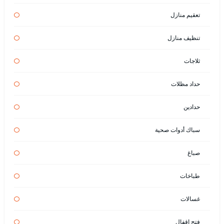
تعقيم منازل
تنظيف منازل
ثلاجات
حداد مظلات
حدادين
سباك أدوات صحية
صباغ
طباخات
غسالات
فتح اقفال