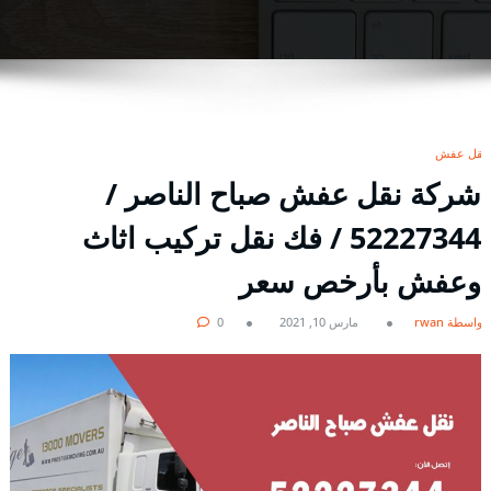
نقل عفش
شركة نقل عفش صباح الناصر /
52227344 / فك نقل تركيب اثاث
وعفش بأرخص سعر
بواسطة rwan
مارس 10, 2021
0