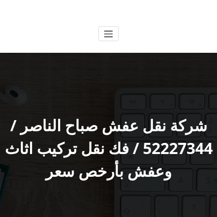
لتجاوز
الكويتية
خدمات وظائف بالكويت
لى
لمحتوى
شركة نقل عفش صباح الناصر /
52227344 / فك نقل تركيب اثاث
وعفش بأرخص سعر