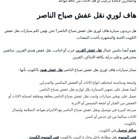
والنجارين لإعادة تركيب أو فك الاثاث من كافة انواعه.
هاف لوري نقل عفش صباح الناصر
هل تريدون سيارة هاف لوري نقل عفش صباح الناصر؟ نحن نؤمن لكم سيارات نقل عفش
الكويت الامنة والمجهزة بأحدث المعدات.
نقوم أيضا بتامين عمال
نقل عفش القرين
عرب أو اجانب، نقل عفش هندي القرين، سائقين
محترفين وعلى دراية بكافة الاماكن. القرين
تمتاز سيارات هاف لوري نقل عفش صباح الناصر
نقل عفش هنود
بالكويت بأنها :
واسعة ومناسبة لمختلف انواع الاثاث أو العفش المكتبي والمنزلي.
أيضا نعمل على تجهيز السيارة بكل لوازم نقل عفش صباح الناصر.
نعمل على توفير سيارات وانيت نقل عفش صباح الناصر مغلقة ومغلفة لحماية الاثاث أو
العفش من الغبار أو اشعة الشمس أو الاتربة
سرعة كبيرة في توصيل ونقل عفش صباح الناصر مع الالتزام بقواعد السلامة وايصال
الاثاث سالما من اي خدش أو كسر.
بالكويت
سائق توصيل
في الكويت .
فني المنيوم
نقل مطابخ داخل وخارج البيت بالكويت
فني المنيوم الكويت
.