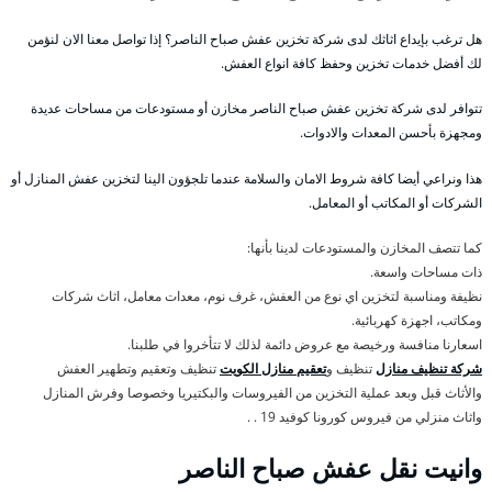
هل ترغب بإيداع اثاثك لدى شركة تخزين عفش صباح الناصر؟ إذا تواصل معنا الان لنؤمن
لك أفضل خدمات تخزين وحفظ كافة انواع العفش.
تتوافر لدى شركة تخزين عفش صباح الناصر مخازن أو مستودعات من مساحات عديدة
ومجهزة بأحسن المعدات والادوات.
هذا ونراعي أيضا كافة شروط الامان والسلامة عندما تلجؤون الينا لتخزين عفش المنازل أو
الشركات أو المكاتب أو المعامل.
كما تتصف المخازن والمستودعات لدينا بأنها:
ذات مساحات واسعة.
نظيفة ومناسبة لتخزين اي نوع من العفش، غرف نوم، معدات معامل، اثاث شركات
ومكاتب، اجهزة كهربائية.
اسعارنا منافسة ورخيصة مع عروض دائمة لذلك لا تتأخروا في طلبنا.
شركة تنظيف منازل
تنظيف و
تعقيم منازل الكويت
تنظيف وتعقيم وتطهير العفش
والأثاث قبل وبعد عملية التخزين من الفيروسات والبكتيريا وخصوصا وفرش المنازل
واثاث منزلي من فيروس كورونا كوفيد 19 . .
وانيت نقل عفش صباح الناصر