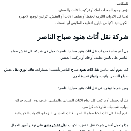
للمكاتب.
نؤمن جميع المعدات لفك أو تركيب الاثاث والعفش.
لدينا كل الادوات اللازمة لحفظ أو تغليف الاثاث أو العفش، كراتين لوضع الاجهزة
الكهربائية، اكياس نايلون لتغليف الملابس أو السجاد.
شركة نقل أثاث هنود صباح الناصر
هل أنتم بحاجة خدمات نقل اثاث هنود صباح الناصر؟ نعمل في شركة نقل عفش صباح
الناصر على تامين تغليف أو فك أو تركيب العفش.
كما نقوم أيضا بتامين
نقل اثاث هنود
صباح الناصر بأنسب السيارات،
هاف لوري نقل
عفش
صباح الناصر، وانيت، وانواع عديدة اخرى.
ومن اهم ما نوفره في نقل اثاث هنود صباح الناصر:
فك أو تحميل أو تركيب كل انواع الاثاث المنزلي والمكتبي، غرف نوم، كنب، خزائن،
ابواب، شبابيك، طاولات، كراسي.
نقدم أيضا نقل اثاث ايكيا صباح الناصر، الاثاث الخشبي، الزجاج، الادوات الكهربائية.
هذا وتعمل أفضل شركة نقل عفش بالكويت
نقل عفش هندي
على توفير أمهر العمال