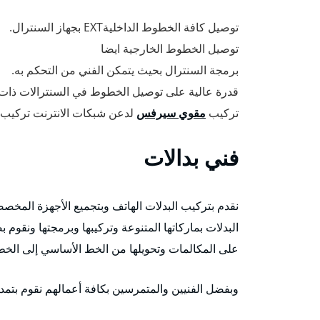
توصيل كافة الخطوط الداخليةEXT بجهاز السنترال.
توصيل الخطوط الخارجية ايضا
برمجة السنترال بحيث يتمكن الفني من التحكم به.
قدرة عالية على توصيل الخطوط في السنترالات ذات ا
تركيب
مقوي سيرفس
لدعن شبكات الانترنت تركيب
فني بدالات
نقدم بتركيب البدلات الهاتف وبتجميع الأجهزة المخصصة
البدلات بماركاتها المتنوعة وتركيبها وبرمجتها ونقوم
على المكالمات وتحويلها من الخط الأساسي إلى الخطو
وبفضل الفنيين والمتمرسين بكافة أعمالهم نقوم بتمديد dsl لجميع الشركات، ونوفر كافة الأنواع من البدلات 