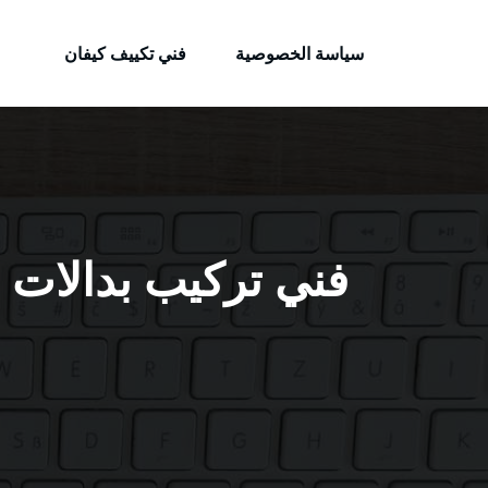
الكويتية
لتجاوز
خدمات وظائف بالكويت
لى
سياسة الخصوصية
فني تكييف كيفان
لمحتوى