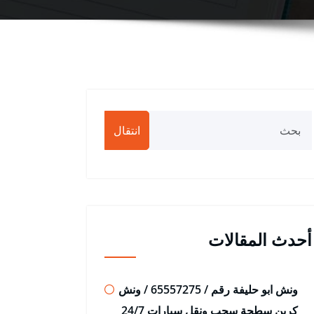
انتقال
أحدث المقالات
ونش ابو حليفة رقم / 65557275 / ونش
كرين سطحة سحب ونقل سيارات 24/7