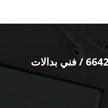
فني تركيب بدالات العارضية الصناعية / 66428585 / فني بدالات