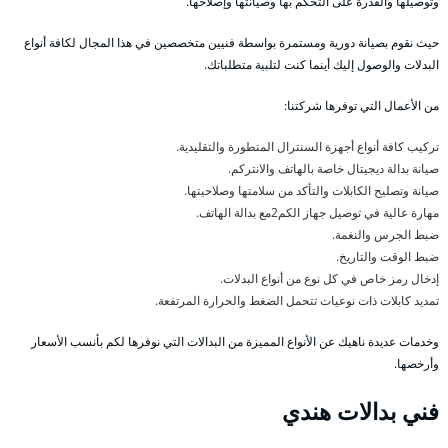
وتوصيلها والقدرة على التحكم بها وصيانتها وإصلاحها.
حيث نقوم بصيانة دورية ومستمرة بواسطة فنيين متخصصين في هذا المجال لكافة أنواع
البدلات والوصول إليك أينما كنت لتلبية متطلباتك.
من الأعمال التي توفرها شركتنا:
تركيب كافة أنواع أجهزة السنترال المتطورة والتقليدية.
صيانة بدالة ديجيتال خاصة بالهاتف والانتركم.
صيانة وتصليح الكابلات والتأكد من سلامتها وصلاحيتها.
مهارة عالية في توصيل جهاز الكم2مع بدالة الهاتف.
ضبط الجرس والنغمة.
ضبط الوقت والتاريخ.
إدخال رمز خاص في كل نوع من أنواع البدلات.
تمديد كابلات ذات نوعيات تتحمل الضغط والحرارة المرتفعة.
وخدمات عديدة ناهيك عن الأنواع المميزة من البدالات التي نوفرها لكم بأنسب الأسعار
وأرخصها.
فني بدالات هندي