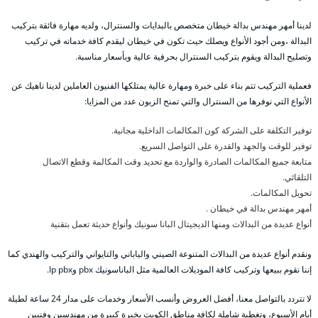
لدينا أمهر مهندس بدالة خيطان متخصص بالبدايات والسنترال، ولديه مهارة فائقة بتركيب
البدالة ،ومن أجود الأنواع ويصلك حيث تكون في خيطان ليقدم كافة خدماته في تركيب
وتصليح البدالة ويقوم بتركيب السنترال بحرفية عالية وبأسعار مناسبة.
فعملية التركيب تتم بناء على خبرة ومهارة عالية يمتلكها الفنيون العاملين لدينا ناهيك عن
الأنواع التي نوفرها من السنترال والتي تمنح الزبون عدد من المزايا:
توفير التكلفة على الشركة كون المكالمات الداخلية مجانية.
توفير للوقت والجهد والقدرة على التواصل السريع.
متابعة جميع المكالمات الصادرة والواردة مع تحديد وقت المكالمة وقطع الاتصال
التلقائي.
تحويل المكالمات.
أمهر مهندس بدالة في خيطان .
أنواع عديدة من البدالات ومنها الديجيتال البانا سونيك وأنواع حديثة تعمل بتقنية
ونقدم أنواع عديدة من البدالات المتنوعة الصيني والياباني والتايواني والتركيب والهندي كما
إننا نقوم ببيعها وتركيب كافة الموديلات العالمية مثل الباناسونيك pbx وIp pbx.
لا تتردد بالتواصل معنا، أفضل العروض وأنسب الأسعار وخدمات على مدار 24 ساعة لطيلة
أيام الأسبوع، وتغطية شاملة لكافة مناطق الكويت بخبرة كبيرة من مهندسين وفنيين