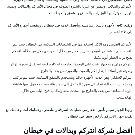
الأنتركم والبدلات، ونتميز عن غيرنا بالخبرة الطويلة في مجال الأنتركم والبدالات وتمديد
الوايرات وتركيبها للوزارات والفنادق والشقق والخيطانات.
ونقدم كافة الأجهزة بأسعار منافسة وبأفضل خدمة في خيطان ، وتنقسم أجهزة الأنتركم
إلى ثلاثة أقسام:
الأنتركم الصوتي وهو الأكثر استخدامها في الخيطانات السكنية في خيطان حيث يتم
التحدث إلى الشخص الموجود خارج العقار من خلال الصوت ويمكن من خلاله التحكم
بفتح بوابة العقار أتوماتيكيا.
انتركم مرئي وهو جهاز يثبت على الوحدة الخارجية له كاميرا يتم استقبال صورة الزائر
وصوته عبر أسلاك لينقل لكم بالصوت والصورة من يقف بالخارج.
انتركم لاسلكي وهو أحدث الأجهزة حاليا ويستخدم بالشقق السكنية حيث يتم تركيب
وحدة خارج باب الشقة لينقل صورة المتصل إلى جهاز هاندسيت محمول وبها شاشة
ملونة لمشاهدة من يقف بالخارج مع التحدث معه وإمكانية فتح الباب من خلال
الهاندسيت.
وبهذا الجهاز سيتم تأمين العقار من عمليات السرقة والتلصص، وحمايتك أنت وعائلتك مع
تقديم جهاز الانتركم بأرخص سعر في خيطان .
أفضل شركة انتركم وبدالات في خيطان