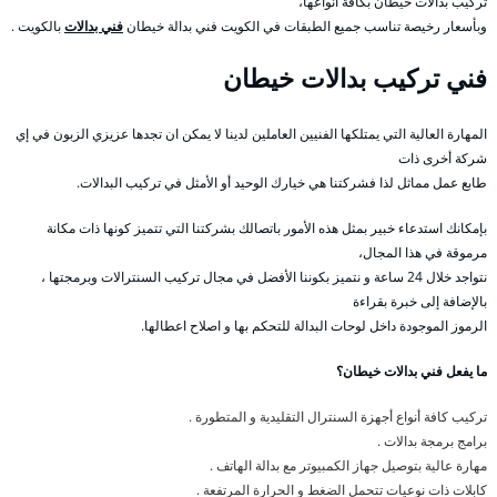
تركيب بدالات خيطان بكافة أنواعها،
وبأسعار رخيصة تناسب جميع الطبقات في الكويت فني بدالة خيطان
فني بدالات
بالكويت .
فني تركيب بدالات خيطان
المهارة العالية التي يمتلكها الفنيين العاملين لدينا لا يمكن ان تجدها عزيزي الزبون في إي
شركة أخرى ذات
طابع عمل مماثل لذا فشركتنا هي خيارك الوحيد أو الأمثل في تركيب البدالات.
بإمكانك استدعاء خبير بمثل هذه الأمور باتصالك بشركتنا التي تتميز كونها ذات مكانة
مرموقة في هذا المجال،
نتواجد خلال 24 ساعة و نتميز بكوننا الأفضل في مجال تركيب السنترالات وبرمجتها ،
بالإضافة إلى خبرة بقراءة
الرموز الموجودة داخل لوحات البدالة للتحكم بها و اصلاح اعطالها.
ما يفعل فني بدالات خيطان؟
تركيب كافة أنواع أجهزة السنترال التقليدية و المتطورة .
برامج برمجة بدالات .
مهارة عالية بتوصيل جهاز الكمبيوتر مع بدالة الهاتف .
كابلات ذات نوعيات تتحمل الضغط و الحرارة المرتفعة .