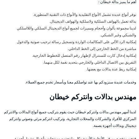
أهم ما يميز بدالة خيطان :
نوفر أنواع عديدة تشمل الأنواع التقليدية والأنواع ذات التقنية المتطورة.
بدالة تعمل بالهواتف السلكية ولاسلكية والهواتف الديجيتال.
لدينا مجموعة بألوان وأحجام ومميزات لجميع أنواع الديجيتال السلكي واللااسلكي
والشبكي وغير الشبكي.
إمكانية الرد الآلي على المكالمات الواردة وتسجيل رسالة ترحيب صوتية والدخول
مباشرة من الخط الخارجي إلى الخط الداخلي.
إمكانية إدخال كارت للسنترال لإظهار رقم المتصل للخطوط الخارجية.
التفريق بين الاتصال الداخلي والخارجي بتحديد نغمة لكل منهما.
إمكانية ربط عدة بدالات مع بعضها.
وخدمات عديدة سنزودكم بها عند تواصلكم معنا وبأسعار تخدم جميع العملاء.
مهندس بدالات وانتركم خيطان
لدينا أمهر مهندس بدالات وانتركم خيطان حيث يقوم بتركيب جميع أنواع البدالات والانتركم
المركزي للأفراد والشركات والمحلات التجارية، وتركيب انتركم مرئي وصوتي وانتركم
ديجيتال وبدالات أجهزة بصمة.
فنحن متخصصين في الأنظمة الأمنية وكل ما تحتويه ومنتجات وأعمال تشمل أجهزة