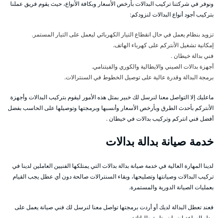
ونوفر في شركتنا تركيب البدالات بأرخص الأسعار وبكافة الأنواع، حيث يقوم فريق عملنا
بتركيب أجود أنواع البدالات لنزودكم:
تزويد بنظام يعمل في حال انقطاع التيار الكهربائي ليعمل على التيار المستمر.
إمكانية تشغيل الأنتركم على كهرباء الهاتف.
فني بدالة خيطان .
أجهزة بدالات الصيني والايطالية والكوري والفيتنامي.
برمجة البدالة وقدرة عالية على توصيل الخطوط في السنترالات.
ماعليك إلا التواصل معنا لنرسل لك خبير بمثل هذه الأمور ليقوم بتركيب البدالات وأجهزة
الأنتركم بأحدث الطرق وبأرخص الأسعار وأنسبها وبرمجتها وتوصيلها على الحاسب بفضل
أفضل فني انتركم وتركيب بدالات في خيطان .
خدمة صيانة بدالة بدالات
لدينا المهارة العالية في خدمة صيانة بدالة بدالات التي يمتلكها الفنيين العاملين لدينا في
تركيب البدالات وصيانتها وتصليحها، وبقاء السنترالات صالحة دون أي عطل يجب القيام
بعمليات الصيانة الدورية والمستمرة.
فعند تعطل البدالة لديك أو أردت برمجتها تواصل معنا لنرسل لك فني صيانة يعمل على
مدار الساعة لضمان وتلبية طلباتك: