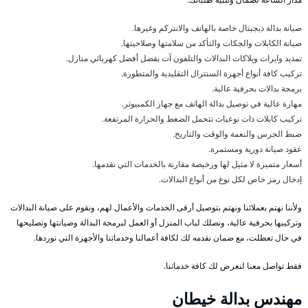
صيانة بدالة ديجيتال خاصة بالهاتف والانتركم وغيرها.
صيانة الكابلات والجكات والتأكد من سلامتها وصلاحيتها.
تمديد وايرات وبلاكات البدالات والتلفون آت بفضل أفضل كهربائي منازل.
تركيب كافة أنواع أجهزة السنترال التقليدية والمتطورة.
برمجة بدالات بحرفية عالية.
مهارة عالية في توصيل بدالة الهاتف مع جهاز الكمبيوتر.
تركيب كابلات ذات نوعيات تتحمل الضغط والحرارة المرتفعة.
ضبط الجرس والنغمة والوقت والتاريخ.
عقود صيانة دورية ومستمرة.
أسعار متميزة لا مثيل لها ورخيصة مقارنة بالخدمات التي نقدمها.
إدخال رمز خاص لكل نوع من أنواع البدالات.
ولأننا نهتم بعملائنا ونهتم بتوصيل أرقى الخدمات والأعمال لهم، ونقوم على صيانة البدالات
وتركيبها بحرفية عالية، ونصلك لباب المنزل أو العمل لبرمجة البدالة وصيانتها وتصليحها
في حال تعطلت، مع ضمان نقدمه لك لكافة أعمالنا وخدماتنا والأجهزة التي نوردها.
فقط تواصل معنا لنعرض لك كافة خدماتنا.
مهندس بدالة خيطان