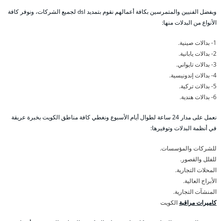
وبفضل الفنيين والمتمرسين بكافة أعمالهم نقوم بتمديد dsl لجميع الشركات، ونوفر كافة
الأنواع من البدلات منها:
1- بدالات صينية.
2- بدالات يابانية.
3- بدالات تايواني.
4- بدالات إندونيسية.
5- بدالات تركية.
6- بدالات هندية.
نعمل على مدار 24 ساعة لطوال أيام الأسبوع ونغطي كافة مناطق الكويت بخبرة عريقة
في أنظمة البدلات وتوفيرها:
للشركات والمؤسسات.
للفلل والقصور.
المحلات التجارية.
الأبراج العالية.
المنشآت التجارية.
كاميرات مراقبة
الكويت