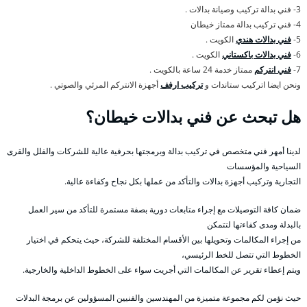
3- فني بدالة تركيب وصيانة بدالات .
4- فني تركيب بدالة ممتاز خيطان
5-
فني بدالات هندي
الكويت .
6-
فني بدالات باكستاني
الكويت .
7-
فني انتركم
ممتاز خدمة 24 ساعة بالكويت .
ونحن ايضا اتركيب ستاندات و
تركيب ارفف
أجهزة الانتركم المرئي والصوتي .
هل تبحث عن فني بدالات خيطان؟
لدينا أمهر فني متخصص في تركيب بدالة وبرمجتها بحرفية عالية للشركات والفلل والقرى
السياحية والمؤسسات
التجارية وتركيب أجهزة بدالات والتأكد من عملها بكل نجاح وكفاءة عالية.
ضمان كافة التوصيلات مع إجراء متابعات دورية بصفة مستمرة للتأكد من سير العمل
بالبدلة ومدى كفاءتها لتتمكن
من إجراء المكالمات وتحويلها بين الأقسام المختلفة للشركة، حيث يتحكم في اختيار
الخطوط التي تتصل للخط الرئيسي،
ويتم إعطاء تقرير عن المكالمات التي أجريت سواء على الخطوط الداخلية والخارجية.
حيث نؤمن لكم مجموعة متميزة من المهندسين والفنيين المسؤولين عن برمجة البدلات