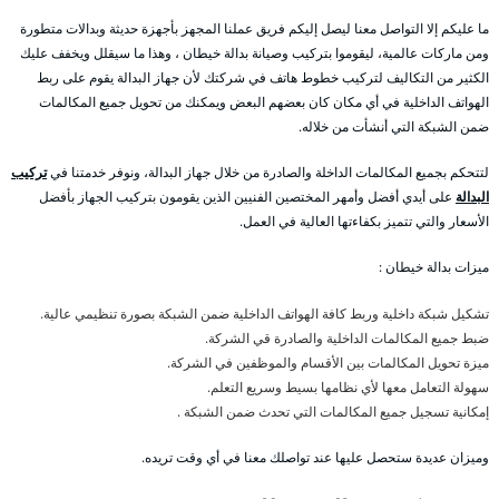
ما عليكم إلا التواصل معنا ليصل إليكم فريق عملنا المجهز بأجهزة حديثة وبدالات متطورة
ومن ماركات عالمية، ليقوموا بتركيب وصيانة بدالة خيطان ، وهذا ما سيقلل ويخفف عليك
الكثير من التكاليف لتركيب خطوط هاتف في شركتك لأن جهاز البدالة يقوم على ربط
الهواتف الداخلية في أي مكان كان بعضهم البعض ويمكنك من تحويل جميع المكالمات
ضمن الشبكة التي أنشأت من خلاله.
لتتحكم بجميع المكالمات الداخلة والصادرة من خلال جهاز البدالة، ونوفر خدمتنا في
تركيب
البدالة
على أيدي أفضل وأمهر المختصين الفنيين الذين يقومون بتركيب الجهاز بأفضل
الأسعار والتي تتميز بكفاءتها العالية في العمل.
ميزات بدالة خيطان :
تشكيل شبكة داخلية وربط كافة الهواتف الداخلية ضمن الشبكة بصورة تنظيمي عالية.
ضبط جميع المكالمات الداخلية والصادرة قي الشركة.
ميزة تحويل المكالمات بين الأقسام والموظفين في الشركة.
سهولة التعامل معها لأي نظامها بسيط وسريع التعلم.
إمكانية تسجيل جميع المكالمات التي تحدث ضمن الشبكة .
وميزان عديدة ستحصل عليها عند تواصلك معنا في أي وقت تريده.