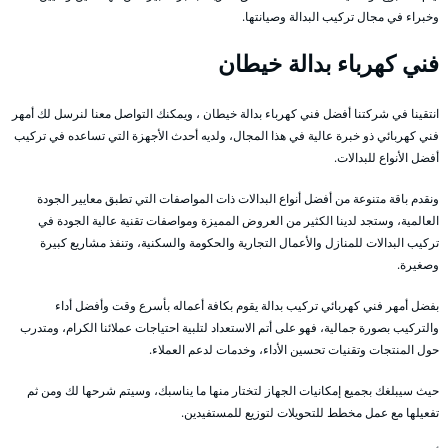
وخبراء في مجال تركيب البدالة وصيانتها.
فني كهرباء بدالة خيطان
انتقينا في شركتنا أفضل فني كهرباء بدالة خيطان ، ويمكنك التواصل معنا لنرسل لك أمهر
فني كهربائي ذو خبرة عالية في هذا المجال، ولديه أحدث الأجهزة التي تساعده في تركيب
أفضل الأنواع للبدالات.
ونقدم باقة متنوعة من أفضل أنواع البدالات ذات المواصفات التي تطبق معايير الجودة
العالمية، وستجد لدينا الكثير من العروض المميزة ومواصفات تقنية عالية الجودة في
تركيب البدالات للمنازل والأعمال التجارية والحكومة والسكنية، وتنفذ مشاريع كبيرة
وصغيرة.
بفضل أمهر فني كهربائي تركيب بدالة يقوم بكافة أعماله بأسرع وقت وأفضل أداء
والتركيب بصورة جمالية، فهو على أتم الاستعداد لتلبية احتياجات عملائنا الكرام، ومتدرب
حول المنتجات وتقنيات تحسين الأداء، وخدمات لدعم العملاء.
حيث سيبلغك بجميع إمكانيات الجهاز لتختار منها ما يناسبك، وسيتم شرحها لك ومن ثم
تفعيلها مع عمل مخطط للتحويلات لتوزيع للمستفيدين.