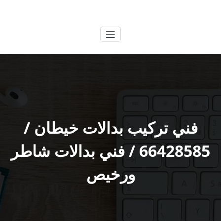
لتجاوز
الكويتية
خدمات وظائف بالكويت
لى
لمحتوى
فني تركيب بدالات خيطان /
66428585 / فني بدالات شاطر
ورخيص