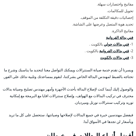
مفاتيح واختصارات سهلة.
تحويل للمكالمات.
إحصائيات دقيقة التكلفة من الموقف.
تحديد هوية المتصل وعرضها على الشاشة.
مفاتيح الذاكرة.
فني بدالة الفروانية
1-
فني بدالات حولي
بالكويت .
2-
فني بدالات الفروانية
بالكويت .
3-
فني بدالات بالكويت
ويسرنا أن نقدم خدمة صيانة السنترالات ويمكنك التواصل معنا لتحديد ما يناسبك وشرح ما
تحتاجه بالضبط لمهندس البدالة الخاص بشركتنا، لنقوم بمساعدتك وتلبية ندائك على الفور.
والوصول إليك أينما كنت لإصلاح البدالة بأحدث الأجهزة وأمهر مهندس تصليح وصيانة بدالات
محترف في تركيب البدالات مع الهواتف، وإصلاح سنترالات افايا مع البرمجة مع إمكانية
توريد وتركيب سنترالات نورتل وميرديان.
فبفضل مهندسين خبرة في جميع البدالات لإصلاحها وصيانتها، ستحصل على كل ما تريد
وبأسعار لن تجدها في الأسواق أبدا.
أفضل أنواع البدالات في خيطان