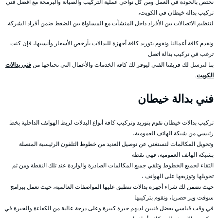
نختص بالجودة في العمل ومن كل نواحي عملية التركيب والصيانة والبرمجة مع أفضل فني
تركيب بدالة خيطان في الكويت،
لتنظيم الاتصالات بين الأفراد داخل المنشآت مع المساواة بين الضغط ضمن أفراد الشركة.
ونقدم كافة أعمالنا ونقوم بتوريد كافة أجهزة للبدالات بأرخص الأسعار وأنسبها، فإن كنت
ترغب في تركيب بدالة اتصل
بنا لنرسل لك فريقنا الفني ليوفر لك كافة الخدمات والأعمال التي تحتاجها من
فني بدالات
الكويت
.
فني بدالة خيطان
تركيب بدالات خيطان نقوم بتوريد وتركيب كافة أنواع البدلات لربط الهواتف الداخلية بخط
رئيسي من شبكة الهاتف العمومية،
وتحويل المكالمات لنستغني عن توصيل العديد من خطوط التلفون الرئيسية المتصلة
بشبكة الهاتف العمومية، فهي نقطة
التقاء لجميع الخطوط وتلقي جميع المكالمات الصادرة والواردة عند تلك النقطة ومن ثم
تحويلها وتوزيعها على الهواتف ،
حيث نضمن لك شراء أجهزة بدالات تنطبق عليها المواصفات العالمية، حيث تعمل ببرامج
سوفت وير حصريا، ونقوم بتركيبها
في وقت قياسي بفضل فنيين لديهم خبرة كبيرة وعلى درجة عالية من الكفاءة والخبرة في