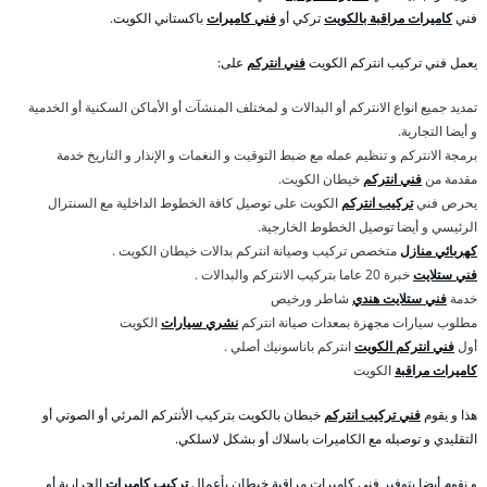
فني
كاميرات مراقبة بالكويت
تركي أو
فني كاميرات
باكستاني الكويت.
يعمل فني تركيب انتركم الكويت
فني انتركم
على:
تمديد جميع انواع الانتركم أو البدالات و لمختلف المنشآت أو الأماكن السكنية أو الخدمية
و أيضا التجارية.
برمجة الانتركم و تنظيم عمله مع ضبط التوقيت و النغمات و الإنذار و التاريخ خدمة
مقدمة من
فني انتركم
خيطان الكويت.
يحرص فني
تركيب انتركم
الكويت على توصيل كافة الخطوط الداخلية مع السنترال
الرئيسي و أيضا توصيل الخطوط الخارجية.
كهربائي منازل
متخصص تركيب وصيانة انتركم بدالات خيطان الكويت .
فني ستلايت
خبرة 20 عاما بتركيب الانتركم والبدالات .
خدمة
فني ستلايت هندي
شاطر ورخيص
مطلوب سيارات مجهزة بمعدات صيانة انتركم
نشري سيارات
الكويت
أول
فني انتركم الكويت
انتركم باناسونيك أصلي .
كاميرات مراقبة
الكويت
هذا و يقوم
فني تركيب انتركم
خيطان بالكويت بتركيب الأنتركم المرئي أو الصوتي أو
التقليدي و توصيله مع الكاميرات باسلاك أو بشكل لاسلكي.
و نقوم أيضا بتوفير فني كاميرات مراقبة خيطان بأعمال
تركيب كاميرات
الحرارية أو