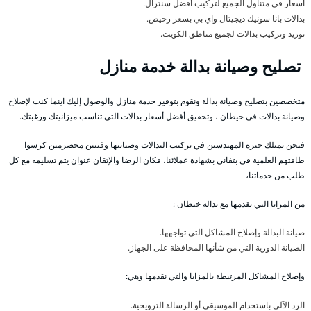
أسعار في متناول الجميع لتركيب أفضل سنترال.
بدالات بانا سونيك ديجيتال واي بي بسعر رخيص.
توريد وتركيب بدالات لجميع مناطق الكويت.
تصليح وصيانة بدالة خدمة منازل
متخصصين بتصليح وصيانة بدالة ونقوم بتوفير خدمة منازل والوصول إليك اينما كنت لإصلاح
وصيانة بدالات في خيطان ، وتحقيق أفضل أسعار بدالات التي تناسب ميزانيتك ورغبتك.
فنحن نمتلك خيرة المهندسين في تركيب البدالات وصيانتها وفنيين مخضرمين كرسوا
طاقتهم العلمية في بتفاني بشهادة عملائنا، فكان الرضا والإتقان عنوان يتم تسليمه مع كل
طلب من خدماتنا،
من المزايا التي نقدمها مع بدالة خيطان :
صيانة البدالة وإصلاح المشاكل التي تواجهها.
الصيانة الدورية التي من شأنها المحافظة على الجهاز.
وإصلاح المشاكل المرتبطة بالمزايا والتي نقدمها وهي:
الرد الآلي باستخدام الموسيقى أو الرسالة الترويجية.