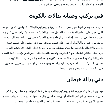
المصغرة أو كاميرات التجسس بدقة مع
فني انتركم
ممتاز.
فني تركيب وصيانة بدالات بالكويت
فني بدالة خيطان لدينا امهر فني بدالة خيطان يقوم بتركيب البدالات لانها من الامور المهمة
التي تعمل على تنظيم العلاقات بين العميل وطاقم الشركة، بحيث يمكن استقبال اكثر من
عشر خطوط في آن واحد، إضافة إلى أرقام موحدة للشركة وتسهل عملية الاتصال بأرقام
تتالف من رقم إلى الثلاثة أو أربعة أرقام حسب برمجة البدالات، وتعمل على ضبط جميع
عمليات الاتصال والتحكم بها حيث يستطيع صاحب العلاقة تنظيم الشركة، وتعتبر البدلة
هي الحل المثالي لضمان جودة الشركة وتخفيف العبء على الموظفين وتقليل كلفة العمل
داخل الشركة وخاصة في حالة الاتصالات الكثيرة والمعقدة وبفضل فني بدالة الكويت
نضمن لكم تركيب البدلة بحرفية عالية وكفاءة وجودة لا مثيل لها من قبل فنيين مختصين
في تركيب البدالة وبسعر مميز وبسيط.
فني بدالة خيطان
تبحثون عن شركة موثوقة لتقوم بتركيب بدالة في مقر عملكم تواصلوا معنا لنرسل لكم
فني بدالة خيطان لتركيب البدالة أو أي خدمة آخرى مثل صيانتها أو برمجتها وخدمات عديدة
نقدمها لكم وتصلكم في وقت قصير لنقدم لكم أفضل الخدمات وأجود المنتجات.