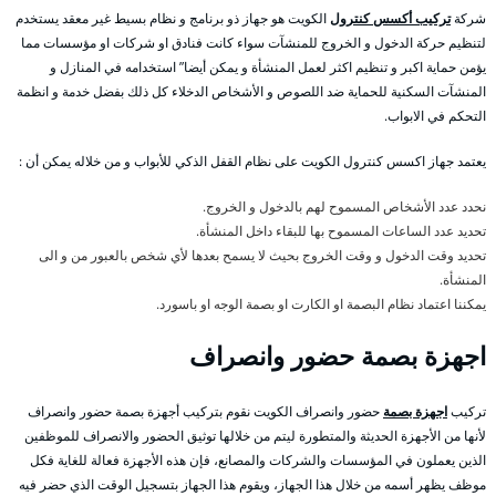
شركة
تركيب أكسس كنترول
الكويت هو جهاز ذو برنامج و نظام بسيط غير معقد يستخدم
لتنظيم حركة الدخول و الخروج للمنشآت سواء كانت فنادق او شركات او مؤسسات مما
يؤمن حماية اكبر و تنظيم اكثر لعمل المنشأة و يمكن أيضا” استخدامه في المنازل و
المنشآت السكنية للحماية ضد اللصوص و الأشخاص الدخلاء كل ذلك بفضل خدمة و انظمة
التحكم في الابواب.
يعتمد جهاز اكسس كنترول الكويت على نظام القفل الذكي للأبواب و من خلاله يمكن أن :
نحدد عدد الأشخاص المسموح لهم بالدخول و الخروج.
تحديد عدد الساعات المسموح بها للبقاء داخل المنشأة.
تحديد وقت الدخول و وقت الخروج بحيث لا يسمح بعدها لأي شخص بالعبور من و الى
المنشأة.
يمكننا اعتماد نظام البصمة او الكارت او بصمة الوجه او باسورد.
اجهزة بصمة حضور وانصراف
تركيب
اجهزة بصمة
حضور وانصراف الكويت نقوم بتركيب أجهزة بصمة حضور وانصراف
لأنها من الأجهزة الحديثة والمتطورة ليتم من خلالها توثيق الحضور والانصراف للموظفين
الذين يعملون في المؤسسات والشركات والمصانع، فإن هذه الأجهزة فعالة للغاية فكل
موظف يظهر أسمه من خلال هذا الجهاز، ويقوم هذا الجهاز بتسجيل الوقت الذي حضر فيه