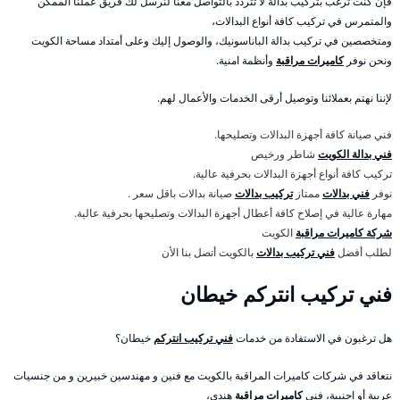
فإن كنت ترغب بتركيب بدالة لا تتردد بالتواصل معنا لنرسل لك فريق عملنا الممكن
والمتمرس في تركيب كافة أنواع البدالات،
ومتخصصين في تركيب بدالة الباناسونيك، والوصول إليك وعلى أمتداد مساحة الكويت
ونحن نوفر
كاميرات مراقبة
وأنظمة امنية.
لإننا نهتم بعملائنا وتوصيل أرقى الخدمات والأعمال لهم.
فني صيانة كافة أجهزة البدالات وتصليحها.
فني بدالة الكويت
شاطر ورخيص
تركيب كافة أنواع أجهزة البدالات بحرفية عالية.
نوفر
فني بدالات
ممتاز
تركيب بدالات
صيانة بدالات باقل سعر .
مهارة عالية في إصلاح كافة أعطال أجهزة البدالات وتصليحها بحرفية عالية.
شركة كاميرات مراقبة
الكويت
لطلب أفضل
فني تركيب بدالات
بالكويت أتصل بنا الأن
فني تركيب انتركم خيطان
هل ترغبون في الاستفادة من خدمات
فني تركيب انتركم
خيطان؟
نتعاقد في شركات كاميرات المراقبة بالكويت مع فنين و مهندسين خبيرين و من جنسيات
عربية أو اجنبية، فني
كاميرات مراقبة
هندي،