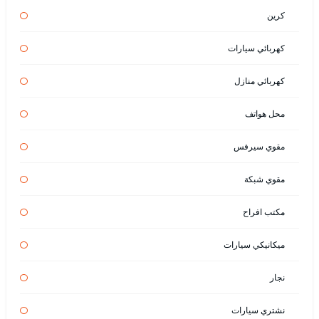
كرين
كهربائي سيارات
كهربائي منازل
محل هواتف
مقوي سيرفس
مقوي شبكة
مكتب افراح
ميكانيكي سيارات
نجار
نشتري سيارات