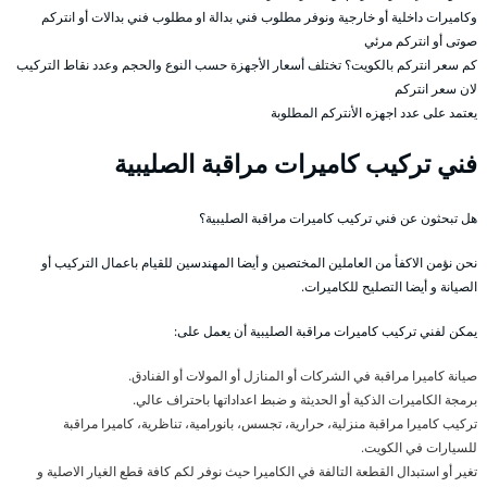
وكاميرات داخلية أو خارجية ونوفر مطلوب فني بدالة او مطلوب فني بدالات أو انتركم
صوتى أو انتركم مرئي
كم سعر انتركم بالكويت؟ تختلف أسعار الأجهزة حسب النوع والحجم وعدد نقاط التركيب
لان سعر انتركم
يعتمد على عدد اجهزه الأنتركم المطلوبة
فني تركيب كاميرات مراقبة الصليبية
هل تبحثون عن فني تركيب كاميرات مراقبة الصليبية؟
نحن نؤمن الاكفأ من العاملين المختصين و أيضا المهندسين للقيام باعمال التركيب أو
الصيانة و أيضا التصليح للكاميرات.
يمكن لفني تركيب كاميرات مراقبة الصليبية أن يعمل على:
صيانة كاميرا مراقبة في الشركات أو المنازل أو المولات أو الفنادق.
برمجة الكاميرات الذكية أو الحديثة و ضبط اعداداتها باحتراف عالي.
تركيب كاميرا مراقبة منزلية، حرارية، تجسس، بانورامية، تناظرية، كاميرا مراقبة
للسيارات في الكويت.
تغير أو استبدال القطعة التالفة في الكاميرا حيث نوفر لكم كافة قطع الغيار الاصلية و