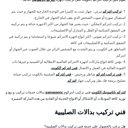
1-
تركيب انتركم
مرئي : جهاز تثبت به كاميرا في الوحدة الخارجية للجهاز و حيث يتم
استقبال صورة أو صوت الشخص الذي يقف امام الجهاز في الخارج.
2- تركيب انتركم لاسلكي : حيث يعتبر هذا الجهاز من اكثر الاجهزة حداثة و يتم تركيبه
في الشقق السكنية أو الفلل و المنازل أو الالصليبيةات.
3- تركيب انتركم صوتي : اكثر انواع اجهزة الانتركم شيوعا و استخداما و يتم تركيبه في
الشقق السكنية و الالصليبيةات في كافة
المناطق في الكويت، و يتم التحدث مع الشخص الزائر من خلال الصوت عبر الجهاز أو
انتركم.
4- نؤمن كافة انواع ماركات اجهزة الانتركم العالمية الايطالية أو الصينية و غيرها ذات
الجودة العالية في العمل و الاتصال
فني انتركم الكويت
.
5-
فني تركيب انتركم
شاطر ورخيص –
فني انتركم
الصليبية بالكويت تركيب صيانة
تصليح برمجة فك نقل وتركيب جهاز
انتركم
.
انتركم باناسونيك الكويت
فني تركيب انتركوم
panasonic
بدالات خدمات تركيب و بيع و
توريد كافة الموديلات أو الاشكال أو الانواع الحديثة أو العادية من هذه الماركة المميزة
فني تركيب بدالات الصليبية
هل ترغب بالحصول على خدمة فني تركيب بدالات الصليبية؟