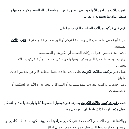
نؤمن بدالات من اجود الأنواع و التي تنطبق عليها المواصفات العالمية يمكن برمجتها و
ضبط اعداداتها بسهولة و اتقان.
يقوم
فني تركيب بدالات
الصليبية الكويت بما يلي:
صيانة أو فحص بدالات ديجتال و خاصة انتركم أو الهواتف ببراعة و احتراف
فني بدالات
الصليبية.
تمديد البدالات من اهم الماركات الصينية أو الكورية أو الفيتنامية.
تركيب البدالات العادية التي يمكن توصيلها من خلال الاسلاك و أيضا تركيب بدالات
ديجتال.
يعمل فني
تركيب بدالات الكويت
على تمديد بدالات تعمل بنظام IP و هي تعد من احدث
الأنواع.
تامين خدمات تركيب البدالات للمؤسسات أو الشركان التجارية أو الأبراج السكنية أو
الالصليبيةات.
يتصف
فني تركيب بدالات الكويت
بقدرته على توصيل الخطوط كلها بلوحة واحدة و التحكم
بعمل هذه اللوحة لذلك بادوا الى التواصل معنا.
و بالأضافة الى ذلك نقدم لكم خدمة فني كاميرا مراقبة الصليبية الكويت لضبط الكاميرا و
برمجتها و فك شريط التسجيل و مراجعته مع العميل لذلك