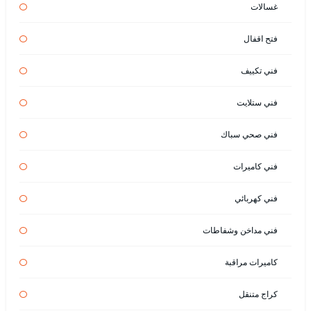
غسالات
فتح اقفال
فني تكييف
فني ستلايت
فني صحي سباك
فني كاميرات
فني كهربائي
فني مداخن وشفاطات
كاميرات مراقبة
كراج متنقل