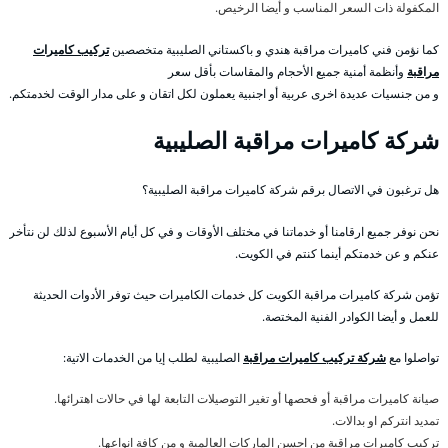
المكفولة ذات السعر المناسب و أيضا الرخيص.
كما نؤمن فني كاميرات مراقبة هندي و باكستاني الصليبية متخصصين
تركيب كاميرات
مراقبة
وأنظمة أمنية جميع الأحجام والمقاسات بأقل سعر
و من جنسيات عديدة اخرى عربية أو اجنبية يعملون لكل اتقان و على مدار الوقت لخدمتكم.
شركة كاميرات مراقبة الصليبية
هل ترغبون في الاتصال برقم شركة كاميرات مراقبة الصليبية؟
نحن نوفر جميع ارقامنا أو خدماتنا في مختلف الأوقات و في كل أيام الأسبوع لذلك لن نتأخر
عنكم و عن خدمتكم أينما كنتم في الكويت.
تؤمن شركة كاميرات مراقبة الكويت كل خدمات الكاميرات حيث توفر الأدوات الحديثة
للعمل و أيضا الكوادر الفنية المختصة.
تواصلوا مع
شركة تركيب كاميرات مراقبة
الصليبية لطلب إيا من الخدمات الاتية:
صيانة كاميرات مراقبة أو فحصها أو تغير التوصيلات التابعة لها في حالات اهترائها.
تمديد انتركم او بدالات.
تركيب كاميرات مراقبة من احسن الماركات العالمية و من كافة انواعها.