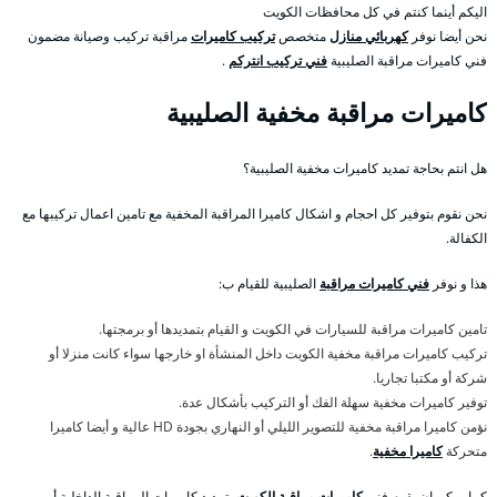
اليكم أينما كنتم في كل محافظات الكويت
نحن أيضا نوفر
كهربائي منازل
متخصص
تركيب كاميرات
مراقبة تركيب وصيانة مضمون
فني كاميرات مراقبة الصليبية
فني تركيب انتركم
.
كاميرات مراقبة مخفية الصليبية
هل انتم بحاجة تمديد كاميرات مخفية الصليبية؟
نحن نقوم بتوفير كل احجام و اشكال كاميرا المراقبة المخفية مع تامين اعمال تركيبها مع
الكفالة.
هذا و نوفر
فني كاميرات مراقبة
الصليبية للقيام ب:
تامين كاميرات مراقبة للسيارات في الكويت و القيام بتمديدها أو برمجتها.
تركيب كاميرات مراقبة مخفية الكويت داخل المنشأة او خارجها سواء كانت منزلا أو
شركة أو مكتبا تجاريا.
توفير كاميرات مخفية سهلة الفك أو التركيب بأشكال عدة.
نؤمن كاميرا مراقبة مخفية للتصوير الليلي أو النهاري بجودة HD عالية و أيضا كاميرا
متحركة
كاميرا مخفية
.
كما يمكن ان يقوم فني
كاميرات مراقبة الكويت
بتمديد كاميرات المراقبة الداخلية أو