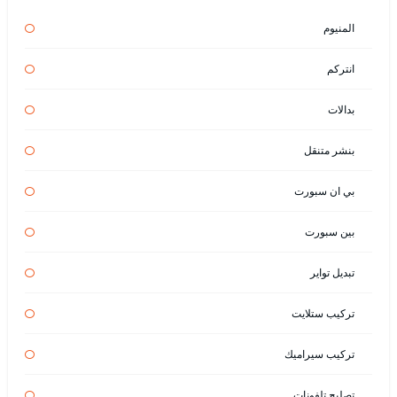
المنيوم
انتركم
بدالات
بنشر متنقل
بي ان سبورت
بين سبورت
تبديل تواير
تركيب ستلايت
تركيب سيراميك
تصليح تلفونات