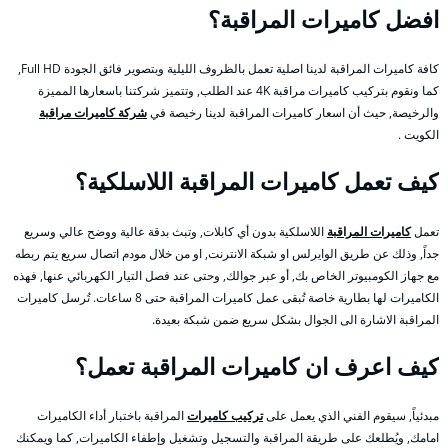
افضل كاميرات المراقبة؟
كافة كاميرات المراقبة لدينا اصلية تعمل بالظروف الليلية وبتصوير فائق الجودة Full HD,
كما ونقوم بتركيب كاميرات مراقبة 4K عند الطلب, وتتميز شركتنا باسعارها المميزة
والرخيصة, حيث أن اسعار كاميرات المراقبة لدينا رخيصة في
شركة كاميرات مراقبة
الكويت .
كيف تعمل كاميرات المراقبة اللاسلكية؟
تعمل
كاميرات المراقبة
اللاسلكية بدون أي كابلات, وتبث بدقة عالية ووضح عالي وسريع
جداً, وذلك عن طريق الوايرلس او شبكة الانترنت, او من خلال مودم اتصال سريع يتم ربطه
مع جهاز الكومبيوتر الخاص بك, أو عبر جوالك, وحتى عند فصل التيار الكهربائي عنها, فهذه
الكاميرات لها بطارية خاصة تُبقى عمل كاميرات المراقبة حتى 8 ساعات. تُرسل كاميرات
المراقبة الاشارة الى الجوال بشكل سريع ضمن شبكة بعيدة.
كيف اعرف ان كاميرات المراقبة تعمل؟
مبدئياً, سيقوم الفني الذي يعمل على
تركيب كاميرات
المراقبة باختبار أداء الكاميرات
امامك, ويُطلعك على طريقة المراقبة والتسجيل وتشغيل وإطفاء الكاميرات, كما ويمكنك