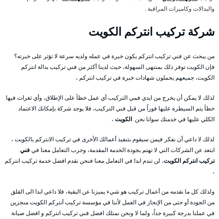
والبدالات وكاميرات المراقبة .
شركة تركيب انتركم الكويت
من يبحث عن فني تركيب انتركم يكون خبرة في عمله ولديه سرعة لا تؤثر على خبرته؟
فإن الكويت توفر ذلك بمنتهى السهولة، حيث لدينا أكثر من فني تركيب بدالة انتركم
الكويت، جميعهم يحملون شهادات خبرة في تركيب انتركم ،
لذلك لا يمكن أن يخرج من ايدي فمي التركيب أي عمل خطأ على الإطلاق، وأي ثغرات فيها
خطأ يتم السيطرة عليها فوراً من قبل فني التركيب، فلا يوجد شركة بإمكانك الاعتماد
الكلي عليها في خدمتك سوانا نحن
الكويت
،
لذلك لا داعي أن نفكر فيمن سيقوم بتنفيذ أعمالك الأخرى في تركيب الانتركم بالكويت ،
ابتعد عن الشركات التي لا تهتم بجودة الخدمة المقدمة، وجرب التعامل معنا في
فني
تركيب انتركم الكويت
، لن تندم ابدا في التعامل معنا فنحن نقدم افضل خدمة تركيب انتركم
،
ولذلك كل ما نقدمه من أعمال تركيب هو شيء يميزنا عن البقية، فلا داعي ابدا الى القلق
من الجودة أو حتى من الإنجاز في العمل لأننا في مؤسسة تركيب أنتركم الكويت منجزين
في عملنا بدرجة كبيرة جداً، ولما لا ونحن نمتلك افضل فني تركيب انتركم و افضل صيانة