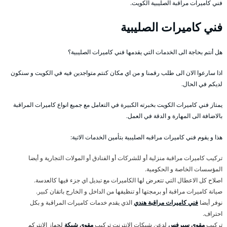
فني كاميرات مراقبة الصليبية الكويت.
فني كاميرات الصليبية
هل أنتم بحاجة الى الخدمات التي يقدمها فني كاميرات الصليبية؟
اذا سارعوا الان الى طلب رقمنا و من اي مكان كنتم متواجدين فيه في الكويت و سنكون
لديكم في الحال.
يمتاز فني كاميرات الكويت بخبرته الكبيرة في التعامل مع جميع انواع كاميرات المراقبة
بالاضافة الى المهارة و الدقة في العمل.
هذا و يقوم فني كاميرات مراقبه الصليبية بتأمين الخدمات الاتية:
تركيب كاميرات مراقبة منزلية أو للشركات أو الفنادق أو المولات التجارية و أيضا
المؤسسات الخاصة و الحكومية.
اصلاح كل الاعطال التي تتعرض لها الكاميرات مع تبديل اي جزء فيها كالعدسة.
صيانة كاميرات مراقبة أو برمجتها أو تنظيفها من الداخل و الخارج باتقان كبير.
نوفر أيضا
فني كاميرات مراقبة هندي
الذي يقدم خدمات كاميرات المراقبة و بكل
احتراف.
تركيب
مقوي سيرفس
لدعن شبكات الانترنت تركيب
مقوي شبكة
لجهاز الانتركم