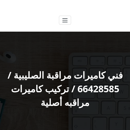
لتجاوز
الكويتية
خدمات وظائف بالكويت
لى
لمحتوى
فني كاميرات مراقبة الصليبية /
66428585 / تركيب كاميرات
مراقبه أصلية