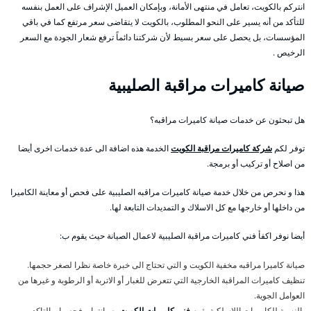
انتركم بالكويت، تعامل في منتهى الأمانة، وبإمكان العميل الإشراف على العمل بنفسه
للتأكد من أنه يسير على النحو المطلوب، بالكويت لا يتقاضى سعر مرتفع كما في باقي
المؤسسات، بل يحصل على سعر بسيط لأن شركتنا دائماً ترفع شعار الجودة مع السعر
الرخيص .
صيانة كاميرات مراقبة الصليبية
هل تبحثون عن خدمات صيانة كاميرات مراقبه؟
توفر لكم
شركة كاميرات مراقبة الكويت
الخدمة هذه اضافة الى عدة خدمات اخرى أيضا
من اصلاح أو تركيب أو برمجة.
هذا و نحرص من خلال خدمة صيانة كاميرات مراقبه الصليبية على فحص أو معاينة الكاميرا
من داخلها أو خارجها مع كل الاسلاك و التمديدات التابعة لها.
أيضا نوفر اكفأ فني كاميرات مراقبة الصليبية لاعمال الصيانة حيث يقوم ب:
صيانة كاميرا مراقبه مخفية الكويت و التي تحتاج الى خبرة خاصة نظرا لصغر حجمها.
تنظيف كاميرات المراقبة الخارجية التي تتعرض للغبار أو الاتربة أو الرطوبة و غيرها من
العوامل الجوية.
بالنسبة للكاميرات اللاسلكية يقوم
فني كاميرات الكويت
بصيانتها و فحصها و التاكد من