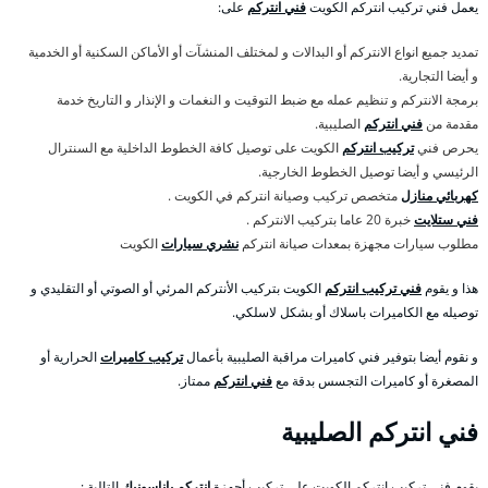
يعمل فني تركيب انتركم الكويت
فني انتركم
على:
تمديد جميع انواع الانتركم أو البدالات و لمختلف المنشآت أو الأماكن السكنية أو الخدمية
و أيضا التجارية.
برمجة الانتركم و تنظيم عمله مع ضبط التوقيت و النغمات و الإنذار و التاريخ خدمة
مقدمة من
فني انتركم
الصليبية.
يحرص فني
تركيب انتركم
الكويت على توصيل كافة الخطوط الداخلية مع السنترال
الرئيسي و أيضا توصيل الخطوط الخارجية.
كهربائي منازل
متخصص تركيب وصيانة انتركم في الكويت .
فني ستلايت
خبرة 20 عاما بتركيب الانتركم .
مطلوب سيارات مجهزة بمعدات صيانة انتركم
نشري سيارات
الكويت
هذا و يقوم
فني تركيب انتركم
الكويت بتركيب الأنتركم المرئي أو الصوتي أو التقليدي و
توصيله مع الكاميرات باسلاك أو بشكل لاسلكي.
و نقوم أيضا بتوفير فني كاميرات مراقبة الصليبية بأعمال
تركيب كاميرات
الحرارية أو
المصغرة أو كاميرات التجسس بدقة مع
فني انتركم
ممتاز.
فني انتركم الصليبية
يقوم فني تركيب انتركم الكويت على تركيب أجهزة
انتركم باناسونيك
التالية :