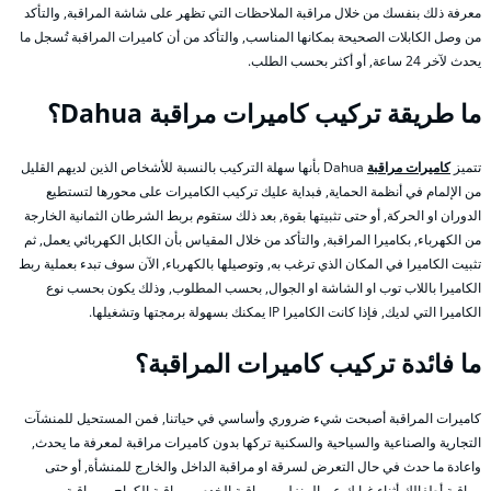
معرفة ذلك بنفسك من خلال مراقبة الملاحظات التي تظهر على شاشة المراقبة, والتأكد
من وصل الكابلات الصحيحة بمكانها المناسب, والتأكد من أن كاميرات المراقبة تُسجل ما
يحدث لآخر 24 ساعة, أو أكثر بحسب الطلب.
ما طريقة تركيب كاميرات مراقبة Dahua؟
تتميز
كاميرات مراقبة
Dahua بأنها سهلة التركيب بالنسبة للأشخاص الذين لديهم القليل
من الإلمام في أنظمة الحماية, فبداية عليك تركيب الكاميرات على محورها لتستطيع
الدوران او الحركة, أو حتى تثبيتها بقوة, بعد ذلك ستقوم بربط الشرطان الثمانية الخارجة
من الكهرباء, بكاميرا المراقبة, والتأكد من خلال المقياس بأن الكابل الكهربائي يعمل, ثم
تثبيت الكاميرا في المكان الذي ترغب به, وتوصيلها بالكهرباء, الآن سوف تبدء بعملية ربط
الكاميرا باللاب توب او الشاشة او الجوال, بحسب المطلوب, وذلك يكون بحسب نوع
الكاميرا التي لديك, فإذا كانت الكاميرا IP يمكنك بسهولة برمجتها وتشغيلها.
ما فائدة تركيب كاميرات المراقبة؟
كاميرات المراقبة أصبحت شيء ضروري وأساسي في حياتنا, فمن المستحيل للمنشآت
التجارية والصناعية والسياحية والسكنية تركها بدون كاميرات مراقبة لمعرفة ما يحدث,
واعادة ما حدث في حال التعرض لسرقة او مراقبة الداخل والخارج للمنشأة, أو حتى
مراقبة أطفالك أثناء غيابك عن المنزل, ومراقبة الخدم, ومراقبة الكراج, ومراقبة من