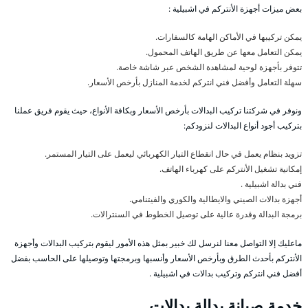
بعض ميزات أجهزة الأنتركم في اشبيلية :
يمكن تركيبها في الأماكن الهامة كالسفارات.
يمكن التعامل معها عن طريق الهاتف المحمول.
تتوفر بأجهزة لوحية لمشاهدة الشخص عبر شاشة خاصة.
سهلة التعامل وأفضل فني انتركم لخدمة المنازل بأرخص الأسعار.
ونوفر في شركتنا تركيب البدالات بأرخص الأسعار وبكافة الأنواع، حيث يقوم فريق عملنا
بتركيب أجود أنواع البدالات لنزودكم:
تزويد بنظام يعمل في حال انقطاع التيار الكهربائي ليعمل على التيار المستمر.
إمكانية تشغيل الأنتركم على كهرباء الهاتف.
فني بدالة اشبيلية .
أجهزة بدالات الصيني والايطالية والكوري والفيتنامي.
برمجة البدالة وقدرة عالية على توصيل الخطوط في السنترالات.
ماعليك إلا التواصل معنا لنرسل لك خبير بمثل هذه الأمور ليقوم بتركيب البدالات وأجهزة
الأنتركم بأحدث الطرق وبأرخص الأسعار وأنسبها وبرمجتها وتوصيلها على الحاسب بفضل
أفضل فني انتركم وتركيب بدالات في اشبيلية .
خدمة صيانة بدالة بدالات