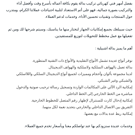
بفضل أمهر فني كهربائي تركيب بدالة يقوم بكافة أعماله بأسرع وقت وأفضل أداء
والتركيب بصورة جمالية، فهو على أتم الاستعداد لتلبية احتياجات عملائنا الكرام، ومتدرب
حول المنتجات وتقنيات تحسين الأداء، وخدمات لدعم العملاء.
حيث سيبلغك بجميع إمكانيات الجهاز لتختار منها ما يناسبك، وسيتم شرحها لك ومن ثم
تفعيلها مع عمل مخطط للتحويلات لتوزيع للمستفيدين.
أهم ما يميز بدالة اشبيلية :
نوفر أنواع عديدة تشمل الأنواع التقليدية والأنواع ذات التقنية المتطورة.
بدالة تعمل بالهواتف السلكية ولاسلكية والهواتف الديجيتال.
لدينا مجموعة بألوان وأحجام ومميزات لجميع أنواع الديجيتال السلكي واللااسلكي
والشبكي وغير الشبكي.
إمكانية الرد الآلي على المكالمات الواردة وتسجيل رسالة ترحيب صوتية والدخول
مباشرة من الخط الخارجي إلى الخط الداخلي.
إمكانية إدخال كارت للسنترال لإظهار رقم المتصل للخطوط الخارجية.
التفريق بين الاتصال الداخلي والخارجي بتحديد نغمة لكل منهما.
إمكانية ربط عدة بدالات مع بعضها.
وخدمات عديدة سنزودكم بها عند تواصلكم معنا وبأسعار تخدم جميع العملاء.