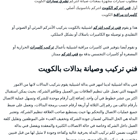
مطلوب سيارات مجهزة بمعدات صيانة انتركم
نشري سيارات
الكويت
أول
فني انتركم الكويت
انتركم باناسونيك أصلي .
كاميرات مراقبة
الكويت
هذا و يقوم
فني تركيب انتركم
اشبيلية بالكويت بتركيب الأنتركم المرئي أو الصوتي أو
التقليدي و توصيله مع الكاميرات باسلاك أو بشكل لاسلكي.
و نقوم أيضا بتوفير فني كاميرات مراقبة اشبيلية بأعمال
تركيب كاميرات
الحرارية أو
المصغرة أو كاميرات التجسس بدقة مع
فني انتركم
ممتاز.
فني تركيب وصيانة بدالات بالكويت
فني بدالة اشبيلية لدينا امهر فني بدالة اشبيلية يقوم بتركيب البدالات لانها من الامور
المهمة التي تعمل على تنظيم العلاقات بين العميل وطاقم الشركة، بحيث يمكن استقبال
اكثر من عشر خطوط في آن واحد، إضافة إلى أرقام موحدة للشركة وتسهل عملية الاتصال
بأرقام تتالف من رقم إلى الثلاثة أو أربعة أرقام حسب برمجة البدالات، وتعمل على ضبط
جميع عمليات الاتصال والتحكم بها حيث يستطيع صاحب العلاقة تنظيم الشركة، وتعتبر
البدلة هي الحل المثالي لضمان جودة الشركة وتخفيف العبء على الموظفين وتقليل كلفة
العمل داخل الشركة وخاصة في حالة الاتصالات الكثيرة والمعقدة وبفضل فني بدالة
الكويت نضمن لكم تركيب البدلة بحرفية عالية وكفاءة وجودة لا مثيل لها من قبل فنيين
مختصين في تركيب البدالة وبسعر مميز وبسيط.