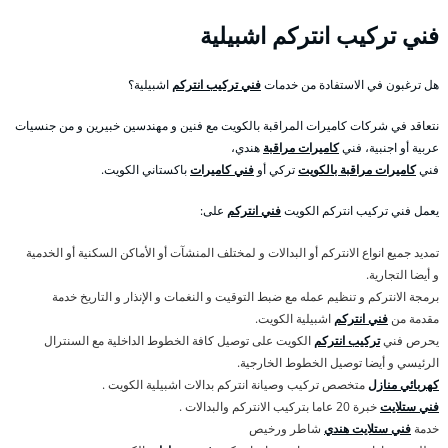
فني تركيب انتركم اشبيلية
هل ترغبون في الاستفادة من خدمات
فني تركيب انتركم
اشبيلية؟
نتعاقد في شركات كاميرات المراقبة بالكويت مع فنين و مهندسين خبيرين و من جنسيات
عربية أو اجنبية، فني
كاميرات مراقبة
هندي،
فني
كاميرات مراقبة بالكويت
تركي أو
فني كاميرات
باكستاني الكويت.
يعمل فني تركيب انتركم الكويت
فني انتركم
على:
تمديد جميع انواع الانتركم أو البدالات و لمختلف المنشآت أو الأماكن السكنية أو الخدمية
و أيضا التجارية.
برمجة الانتركم و تنظيم عمله مع ضبط التوقيت و النغمات و الإنذار و التاريخ خدمة
مقدمة من
فني انتركم
اشبيلية الكويت.
يحرص فني
تركيب انتركم
الكويت على توصيل كافة الخطوط الداخلية مع السنترال
الرئيسي و أيضا توصيل الخطوط الخارجية.
كهربائي منازل
متخصص تركيب وصيانة انتركم بدالات اشبيلية الكويت .
فني ستلايت
خبرة 20 عاما بتركيب الانتركم والبدالات .
خدمة
فني ستلايت هندي
شاطر ورخيص