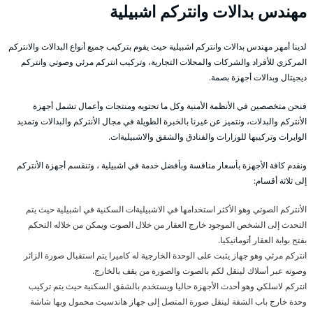
مهندس بدالات وانتركم اشبيلية
لدينا أمهر مهندس بدالات وانتركم اشبيلية حيث يقوم بتركيب جميع أنواع البدالات والانتركم
المركزي للأفراد والشركات والمحلات التجارية، وتركيب انتركم مرئي وصوتي وانتركم
ديجيتال وبدالات أجهزة بصمة.
فنحن متخصصين في الأنظمة الأمنية وكل ما تحتويه ومنتجات وأعمال تشمل أجهزة
الأنتركم والبدلات، ونتميز عن غيرنا بالخبرة الطويلة في مجال الأنتركم والبدالات وتمديد
الوايرات وتركيبها للوزارات والفنادق والشقق والاشبيليةات.
ونقدم كافة الأجهزة بأسعار منافسة وبأفضل خدمة في اشبيلية ، وتنقسم أجهزة الأنتركم
إلى ثلاثة أقسام:
الأنتركم الصوتي وهو الأكثر استخدامها في الاشبيليةات السكنية في اشبيلية حيث يتم
التحدث إلى الشخص الموجود خارج العقار من خلال الصوت ويمكن من خلاله التحكم
بفتح بوابة العقار أتوماتيكيا.
انتركم مرئي وهو جهاز يثبت على الوحدة الخارجية له كاميرا يتم استقبال صورة الزائر
وصوته عبر أسلاك لينقل لكم بالصوت والصورة من يقف بالخارج.
انتركم لاسلكي وهو أحدث الأجهزة حاليا ويستخدم بالشقق السكنية حيث يتم تركيب
وحدة خارج باب الشقة لينقل صورة المتصل إلى جهاز هاندسيت محمول وبها شاشة