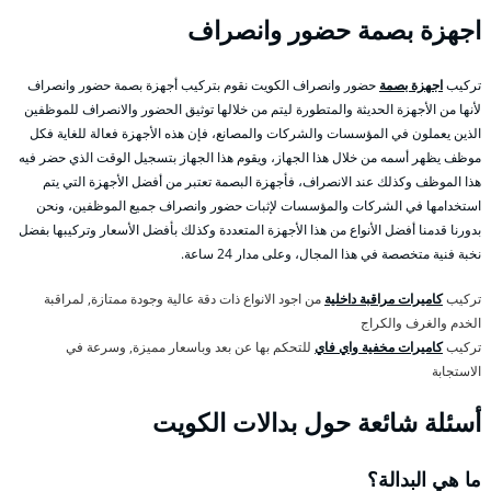
اجهزة بصمة حضور وانصراف
تركيب
اجهزة بصمة
حضور وانصراف الكويت نقوم بتركيب أجهزة بصمة حضور وانصراف
لأنها من الأجهزة الحديثة والمتطورة ليتم من خلالها توثيق الحضور والانصراف للموظفين
الذين يعملون في المؤسسات والشركات والمصانع، فإن هذه الأجهزة فعالة للغاية فكل
موظف يظهر أسمه من خلال هذا الجهاز، ويقوم هذا الجهاز بتسجيل الوقت الذي حضر فيه
هذا الموظف وكذلك عند الانصراف، فأجهزة البصمة تعتبر من أفضل الأجهزة التي يتم
استخدامها في الشركات والمؤسسات لإثبات حضور وانصراف جميع الموظفين، ونحن
بدورنا قدمنا أفضل الأنواع من هذا الأجهزة المتعددة وكذلك بأفضل الأسعار وتركيبها بفضل
نخبة فنية متخصصة في هذا المجال، وعلى مدار 24 ساعة.
تركيب
كاميرات مراقبة داخلية
من اجود الانواع ذات دقة عالية وجودة ممتازة, لمراقبة
الخدم والغرف والكراج
تركيب
كاميرات مخفية واي فاي
للتحكم بها عن بعد وباسعار مميزة, وسرعة في
الاستجابة
أسئلة شائعة حول بدالات الكويت
ما هي البدالة؟