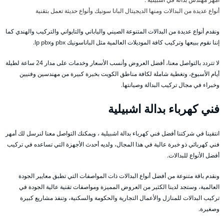
أنواع عديدة من البدالات ومنها الديجيتال البانا سونيك وأنواع حديثة تعمل بتقنية
ونقدم أنواع عديدة من البدالات المتنوعة الصيني والياباني والتايواني والتركيب والهندي كما
إننا نقوم ببيعها وتركيب كافة الموديلات العالمية مثل الباناسونيك pbx وIp pbx.
لا تتردد بالتواصل معنا، أفضل العروض وأنسب الأسعار وخدمات على مدار 24 ساعة لطيلة
أيام الأسبوع، وتغطية شاملة لكافة مناطق الكويت بخبرة كبيرة من مهندسين وفنيين
وخبراء في مجال تركيب البدالة وصيانتها.
فني كهرباء بدالة اشبيلية
انتقينا في شركتنا أفضل فني كهرباء بدالة اشبيلية ، ويمكنك التواصل معنا لنرسل لك أمهر
فني كهربائي ذو خبرة عالية في هذا المجال، ولديه أحدث الأجهزة التي تساعده في تركيب
أفضل الأنواع للبدالات.
ونقدم باقة متنوعة من أفضل أنواع البدالات ذات المواصفات التي تطبق معايير الجودة
العالمية، وستجد لدينا الكثير من العروض المميزة ومواصفات تقنية عالية الجودة في
تركيب البدالات للمنازل والأعمال التجارية والحكومة والسكنية، وتنفذ مشاريع كبيرة
وصغيرة.