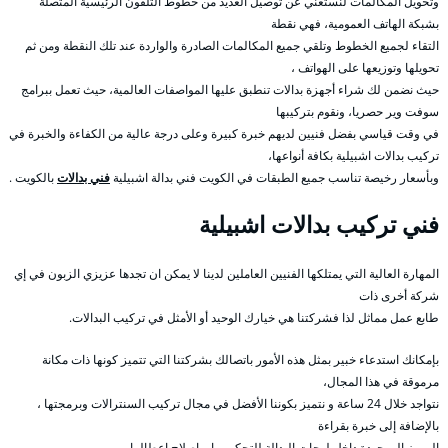
وتحويل المكالمات لنستغني عن توصيل العديد من خطوط التلفون الرئيسية المتصلة
بشبكة الهاتف العمومية، فهي نقطة
التقاء لجميع الخطوط وتلقي جميع المكالمات الصادرة والواردة عند تلك النقطة ومن ثم
تحويلها وتوزيعها على الهواتف ،
حيث نضمن لك شراء أجهزة بدالات تنطبق عليها المواصفات العالمية، حيث تعمل ببرامج
سوفت وير حصريا، ونقوم بتركيبها
في وقت قياسي بفضل فنيين لديهم خبرة كبيرة وعلى درجة عالية من الكفاءة والخبرة في
تركيب بدالات اشبيلية بكافة أنواعها،
وبأسعار رخيصة تناسب جميع الطبقات في الكويت فني بدالة اشبيلية
فني بدالات
بالكويت .
فني تركيب بدالات اشبيلية
المهارة العالية التي يمتلكها الفنيين العاملين لدينا لا يمكن ان تجدها عزيزي الزبون في إي
شركة أخرى ذات
طابع عمل مماثل لذا فشركتنا هي خيارك الوحيد أو الأمثل في تركيب البدالات.
بإمكانك استدعاء خبير بمثل هذه الأمور باتصالك بشركتنا التي تتميز كونها ذات مكانة
مرموقة في هذا المجال،
نتواجد خلال 24 ساعة و نتميز بكوننا الأفضل في مجال تركيب السنترالات وبرمجتها ،
بالإضافة إلى خبرة بقراءة
الرموز الموجودة داخل لوحات البدالة للتحكم بها و اصلاح اعطالها.