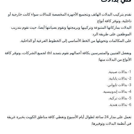
نقدم بتركيب البدلات الهاتف وبتجميع الأجهزة المخصصة للبدالات سواء كانت خارجية أو
داخلية، ونوفر كافة أنواع
البدلات بماركاتها المتنوعة وتركيبها وبرمجتها ونقوم بصيانتها أيضا، حيث نقوم بتدريب
الموظفين على طريقة الرد
على المكالمات وتحويلها من الخط الأساسي إلى الخطوط الفرعية أو الداخلية.
وبفضل الفنيين والمتمرسين بكافة أعمالهم نقوم بتمديد dsl لجميع الشركات، ونوفر كافة
الأنواع من البدلات منها:
1- بدالات صينية.
2- بدالات يابانية.
3- بدالات تايواني.
4- بدالات إندونيسية.
5- بدالات تركية.
6- بدالات هندية.
نعمل على مدار 24 ساعة لطوال أيام الأسبوع ونغطي كافة مناطق الكويت بخبرة عريقة
في أنظمة البدلات وتوفيرها: