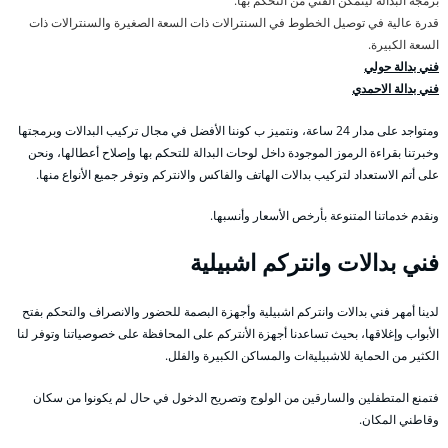
برمجة البدالة ليتمكن الفني من التحكم بها.
قدرة عالية في توصيل الخطوط في السنترالات ذات السعة الصغيرة والسنترالات ذات
السعة الكبيرة.
فني بدالة حولي
فني بدالة الاحمدي
ومتواجد على مدار 24 ساعة، ونتميز ب كوننا الأفضل في مجال تركيب البدالات وبرمجتها
وخبرتنا بقراءة الرموز الموجودة داخل لوحات البدالة للتحكم بها وإصلاح أعطالها، ونحن
على أتم الاستعداد لتركيب بدالات الهاتف والفاكس والانتركم وتوفر جميع الأنواع منها.
ونقدم خدماتنا المتنوعة بأرخص الأسعار وأنسبها.
فني بدالات وانتركم اشبيلية
لدينا أمهر فني بدالات وانتركم اشبيلية وأجهزة البصمة للحضور والانصراف والتحكم بفتح
الأبواب وإغلاقها، بحيث تساعدنا أجهزة الأنتركم على المحافظة على خصوصياتنا وتوفر لنا
الكثير من الحماية للاشبيليةات والمساكن الكبيرة والفلل.
فتمنع المتطفلين والسارقين من الولوج وتصريح الدخول في حال لم يكونوا من سكان
وقاطني المكان.