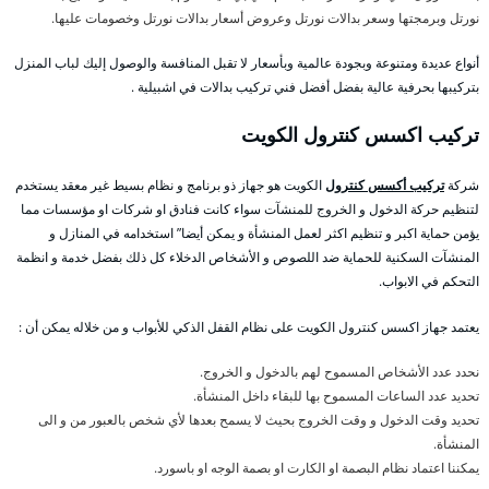
نورتل وبرمجتها وسعر بدالات نورتل وعروض أسعار بدالات نورتل وخصومات عليها.
أنواع عديدة ومتنوعة وبجودة عالمية وبأسعار لا تقبل المنافسة والوصول إليك لباب المنزل
بتركيبها بحرفية عالية بفضل أفضل فني تركيب بدالات في اشبيلية .
تركيب اكسس كنترول الكويت
شركة
تركيب أكسس كنترول
الكويت هو جهاز ذو برنامج و نظام بسيط غير معقد يستخدم
لتنظيم حركة الدخول و الخروج للمنشآت سواء كانت فنادق او شركات او مؤسسات مما
يؤمن حماية اكبر و تنظيم اكثر لعمل المنشأة و يمكن أيضا” استخدامه في المنازل و
المنشآت السكنية للحماية ضد اللصوص و الأشخاص الدخلاء كل ذلك بفضل خدمة و انظمة
التحكم في الابواب.
يعتمد جهاز اكسس كنترول الكويت على نظام القفل الذكي للأبواب و من خلاله يمكن أن :
نحدد عدد الأشخاص المسموح لهم بالدخول و الخروج.
تحديد عدد الساعات المسموح بها للبقاء داخل المنشأة.
تحديد وقت الدخول و وقت الخروج بحيث لا يسمح بعدها لأي شخص بالعبور من و الى
المنشأة.
يمكننا اعتماد نظام البصمة او الكارت او بصمة الوجه او باسورد.