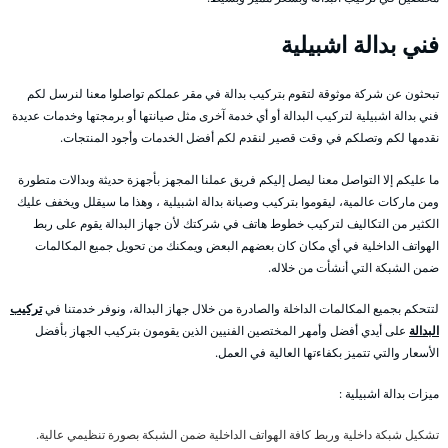
فني بدالة اشبيلية
تبحثون عن شركة موثوقة لتقوم بتركيب بدالة في مقر عملكم تواصلوا معنا لنرسل لكم
فني بدالة اشبيلية لتركيب البدالة أو أي خدمة آخرى مثل صيانتها أو برمجتها وخدمات عديدة
نقدمها لكم وتصلكم في وقت قصير لنقدم لكم أفضل الخدمات وأجود المنتجات.
ما عليكم إلا التواصل معنا ليصل إليكم فريق عملنا المجهز بأجهزة حديثة وبدالات متطورة
ومن ماركات عالمية، ليقوموا بتركيب وصيانة بدالة اشبيلية ، وهذا ما سيقلل ويخفف عليك
الكثير من التكاليف لتركيب خطوط هاتف في شركتك لأن جهاز البدالة يقوم على ربط
الهواتف الداخلية في أي مكان كان بعضهم البعض ويمكنك من تحويل جميع المكالمات
ضمن الشبكة التي أنشأت من خلاله.
لتتحكم بجميع المكالمات الداخلة والصادرة من خلال جهاز البدالة، ونوفر خدمتنا في
تركيب
البدالة
على أيدي أفضل وأمهر المختصين الفنيين الذين يقومون بتركيب الجهاز بأفضل
الأسعار والتي تتميز بكفاءتها العالية في العمل.
ميزات بدالة اشبيلية :
تشكيل شبكة داخلية وربط كافة الهواتف الداخلية ضمن الشبكة بصورة تنظيمي عالية.