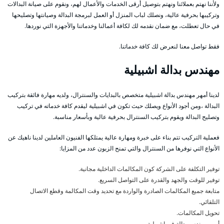
ولأننا نهتم بعملائنا ونهتم بتوصيل أرقى الخدمات والأعمال لهم، ونقوم على صيانة البدالات
وتركيبها بحرفية عالية، ونصلك لباب المنزل أو العمل لبرمجة البدالة وصيانتها وتصليحها
في حال تعطلت، مع ضمان نقدمه لك لكافة أعمالنا وخدماتنا والأجهزة التي نوردها.
فقط تواصل معنا لنعرض لك كافة خدماتنا.
مهندس بدالة اشبيلية
لدينا أمهر مهندس بدالة اشبيلية متخصص بالبدايات والسنترال، ولديه مهارة فائقة بتركيب
البدالة ،ومن أجود الأنواع ويصلك حيث تكون في اشبيلية ليقدم كافة خدماته في تركيب
وتصليح البدالة ويقوم بتركيب السنترال بحرفية عالية وبأسعار مناسبة.
فعملية التركيب تتم بناء على خبرة ومهارة عالية يمتلكها الفنيون العاملين لدينا ناهيك عن
الأنواع التي نوفرها من السنترال والتي تمنح الزبون عدد من المزايا:
توفير التكلفة على الشركة كون المكالمات الداخلية مجانية.
توفير للوقت والجهد والقدرة على التواصل السريع.
متابعة جميع المكالمات الصادرة والواردة مع تحديد وقت المكالمة وقطع الاتصال
التلقائي.
تحويل المكالمات.
أمهر مهندس بدالة في اشبيلية .