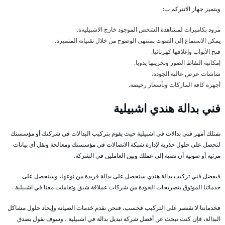
ويتميز جهاز الانتركم ب:
مزود بكاميرات لمشاهدة الشخص الموجود خارج الاشبيليةة.
يمكن الاستماع إلى الصوت بمنتهى الوضوح من خلال تقنياته المتميزة.
فتح الأبواب وإغلاقها كهربائيا.
إمكانية التقاط الصور وتخزينها يدويا.
شاشات عرض عالية الجودة.
أجهزة كافة الماركات وبأسعار رخيصة.
فني بدالة هندي اشبيلية
نمتلك أمهر فني بدالات في اشبيلية حيث يقوم بتركيب البدالات في شركتك أو مؤسستك
لتحصل على حلول جذرية لإدارة شبكة الاتصالات في مؤسستك ومعالجة ونقل أي بيانات
مرئية أو صوتية أن نصية إلى عملك وبين العاملين في الشركة.
فبفضل فني تركيب بدالة هندي ستحصل على بدالة فريدة من نوعها، وستحصل على
خدماتنا الموثوق بتصريحات الجودة من شركات عملاقة شبق وتعاملت معنا في اشبيلية .
فخدماتنا لا تقتصر على التركيب فحسب، فنحن نقدم خدمات الصيانة وإيجاد حلول مشاكل
البدالة، فإن كنت تبحث عن أفضل شركة تبديل بدالة في اشبيلية ، وسوف نقول بصدق