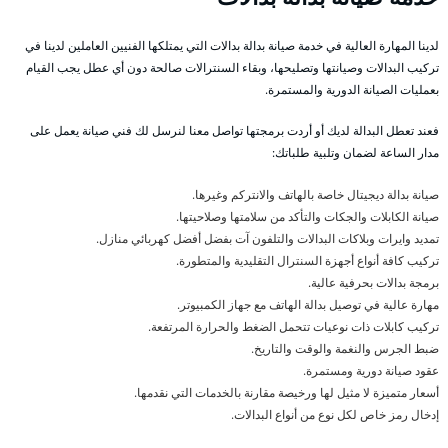
لدينا المهارة العالية في خدمة صيانة بدالة بدالات التي يمتلكها الفنيين العاملين لدينا في
تركيب البدالات وصيانتها وتصليحها، وبقاء السنترالات صالحة دون أي عطل يجب القيام
بعمليات الصيانة الدورية والمستمرة.
فعند تعطل البدالة لديك أو أردت برمجتها تواصل معنا لنرسل لك فني صيانة يعمل على
مدار الساعة لضمان وتلبية طلباتك:
صيانة بدالة ديجيتال خاصة بالهاتف والانتركم وغيرها.
صيانة الكابلات والجكات والتأكد من سلامتها وصلاحيتها.
تمديد وايرات وبلاكات البدالات والتلفون آت بفضل أفضل كهربائي منازل.
تركيب كافة أنواع أجهزة السنترال التقليدية والمتطورة.
برمجة بدالات بحرفية عالية.
مهارة عالية في توصيل بدالة الهاتف مع جهاز الكمبيوتر.
تركيب كابلات ذات نوعيات تتحمل الضغط والحرارة المرتفعة.
ضبط الجرس والنغمة والوقت والتاريخ.
عقود صيانة دورية ومستمرة.
أسعار متميزة لا مثيل لها ورخيصة مقارنة بالخدمات التي نقدمها.
إدخال رمز خاص لكل نوع من أنواع البدالات.