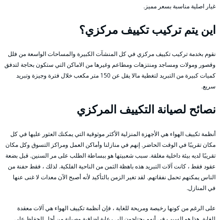
غيار اصلية مناسبة بسعر مميز.
اين يتم تركيب تكييف مركزي؟
نقوم بخدمة تركيب تكييف مركزي في كل المنشآت الكبيرة والمساحات الواسعة من فلل
وقصور ومولات ومساجد ومنتزهات ومطاعم وغيرها من الاماكن التي ستكون بحاجة لتدفق
كميات كبيرة من التبريد لتغطية مالا يقل عن 150 متر مكعب خلال فترة وجيزة وتبريد
سريع.
نصائح لصيانة التكييف المركزي
أنظمة تكييف الهواء هي الأجهزة المنزلية الأكثر موثوقية التي يمكنك العثور عليها في كل
مكان تقريبًا في الوقت الحاضر. إنهم في منازلنا وأماكن العمل ومراكز التسوق وكل مكان
تقريبًا لديه بيئة داخلية مغلقة. سبب شعبيتها هو ببساطة الطلب على مر السنين. قبل بضعة
عقود فقط ، كانت آلات التبريد هذه باهظة الثمن من الناحية الفلكية. لذلك ، فقط حفنة من
الناس يمكنهم تحمل نفقاتهم. لقد تغير الزمن بالتأكيد لأنه أصبح الآن معدات لا غنى عنها
في المنازل.
على الرغم من كونها رخيصة ومريحة للغاية ، فإن أنظمة تكييف الهواء هي آلات معقدة
للغاية. هذا هو السبب في أنهم يحتاجون إلى رعاية إضافية وصيانة من أجل الحفاظ على