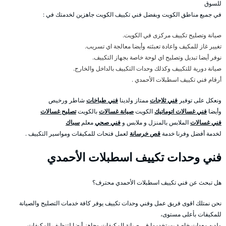
للسوق
في جميع مناطق الكويت وبفضل فني تكييف الكويت جاهزين لخدمتك في :
صيانة وتصليح تكييف مركزى في الكويت.
تغيير غاز للمكيف واعادة تعبئته وأيضا معالجة اي تسريب.
نوفر أيضا تبديل وتصليح اي لوحة خاصة بجهاز التكييف.
صيانة دورية للتكييف وكذلك وحدات التكييف بالداخل والخارج.
أرقام فني تكييف اسطبلات الأحمدي .
ونعكل على توفير
فني ثلاجات
ممتاز ولدينا
فني طباخات
شاطر ورخيص
وأيضا
فني غسالات اتوماتيك
الكويت
صيانة غسالات
بالكويت
تصليح غسالات
فني غسالات
الملابس بالمنزل و ملابس و
فني صحي
معلم
سباك
لخدمة أفضل وفرنا خدمة
قص خرسانة
لعمل فتحات للمكيفات ومواسير التكييف .
فني وحدات تكييف اسطبلات الأحمدي
هل تبحث عن فني تكييف اسطبلات الأحمدي محترف؟
نحن نمتلك اقوى فريق عمل وفني وحدات تكييف يوفر كافة خدمات التصليح والصيانة
للمكيفات بأعلى مستوى،
ولديه معدات خاصة يستخدمها في صيانة المكيفات وجاهز أيضا لتنظيف المكيفات