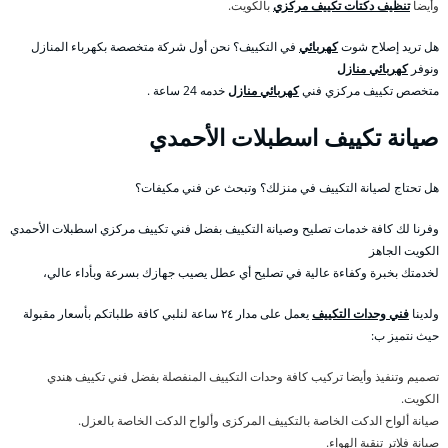
وأيضا
تنظيف دكتات تكييف مركزي
بالكويت.
هل تريد إصلاح شوت
كهربائي
في التكييف؟ نحن أول شركة متخصصة بكهرباء المنازل
ونوفر
كهربائي منازل
متخصص تكييف مركزي فني
كهربائي منازل
خدمه 24 ساعة .
صيانة تكييف اسطبلات الأحمدي
هل تحتاج لصيانة التكييف في منزلك؟ وتبحث عن فني مكيفات؟
وفرنا لك كافة خدمات تصليح وصيانة التكييف بفضل فني تكييف مركزي اسطبلات الأحمدي
الكويت الجاهز
لخدمتك بخبرة وكفاءة عالية في تصليح أي عطل يصيب جهازك بسرعة وبأداء عالي،
ولدينا
فني وحدات التكييف
يعمل على مدار ٢٤ ساعة لنلبي كافة طلباتكم بأسعار مقبولة
حيث نتميز ب:
تصميم وتنفيذ وأيضا تركيب كافة وحدات التكييف المنفصلة بفضل فني تكييف هندي
الكويت.
صيانة ألواح الدكت الخاصة بالتكييف المركزى وألواح الدكت الخاصة بالعزل.
صيانة فلاتر تنقية الهواء.