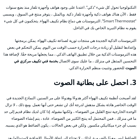
التكنولوجيا تحول كل شيء “ذكي”. اعتدنا على وجود هواتف وأجهزة تلفاز منذ بضع سنوات
فقط ، الآن هناك هواتف ذكية وأجهزة تلفاز ذكية. وبالمثل ، يتوفر منتج في السوق ، ويسمى
“Smart Thermostat”. الترموستات هي دماغ نظام تكييف الهواء. يتحكمون في كل شيء
يقوم به نظام التبريد الخاص بك في الداخل.
الثرموستات الذكية الجديدة هي منتجات ثورية لصناعة تكييف الهواء. يمكن برمجتها
وإعدادها لتقليل أو زيادة درجات الحرارة حسب الوقت من اليوم. يمكن التحكم في بعض
هذه الترموستات الذكية من خلال تطبيق الهاتف الذكي ، مما يجعلها مريحة حقًا. لإضافة هذا
التحسين المذهل في منزلك ، ما عليك سوى الاتصال
بخدمة فني تكييف مركزي في
المويت
للحضور وتثبيت منظم الحرارة الذكي.
3. احصل على بطانية الصوت
لقد أصبحت أنظمة تكييف الهواء أكثر هدوءًا وهدوءًا على مر السنين. النماذج الجديدة في
الوقت الحاضر هادئة بشكل مدهش لدرجة أنك لن تشعر حتى أنها تعمل. ومع ذلك ، لا تزال
الوحدة الخارجية تنتج القليل من الضوضاء ، ولكنها مقبولة. إذا كان لديك نظام قديم إلى حد
ما في منزلك ، فمن المحتمل أنه ينتج الكثير من الضوضاء. عادة ، يتم إنشاء الضوضاء
بسبب أي جزء ميكانيكي مكسور. ولكن في بعض الحالات ، يكون الضاغط هو الذي يسببه.
الضاغط ليس معيبًا بالضرورة. لذلك ، لا تحتاج إلى إنفاق الأموال الإضافية لاستبدالها بعد.