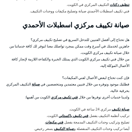
تنظيف دكتات
التكييف المركزي في الكويت.
فني تكييف اسطبلات الأحمدي صيانة وتصليح مكيفات ووحدات التكييف.
صيانة تكييف مركزي اسطبلات الأحمدي
هل تحتاج إلى أفضل الفنيين للتدخل السريع في تصليح تكييف مركزي؟
جاهزين لخدمتك في أسرع وقت ممكن بمجرد تواصلك معنا لنوفر لك كافة خدماتنا من
خلال صيانة تكييف مركزي الكويت،
من خلال فني تكييف مركزي الكويت الذي يمتلك الخبرة والكفاءة اللازمة لإنجاز كافة
الأعمال الموكلة إليه،
فإن كنت تحتاج لبعض الأعمال لفني المكيفات؟
فطلبك موجود ونوفره من خلال فنيين معتمدين ومتخصصين في
صيانة
التكييف المركزي
بحرفية عالية،
ولدينا خدمات أخرى نوفرها من خلال
فني تكييف مركزي
الكويت من أهمها:
صيانة تكييف
مركزي 24 ساعة في الكويت.
تركيب أنظمة التكييف بفضل
فني تكييف باكستاني
الكويت.
تصليح وتركيب وحدات التكييف المدمجة بفضل
فني مكيفات
.
أيضا تركيب وحدات التكييف المنفصلة و
صيانة التكييف
بسعر رخيص.