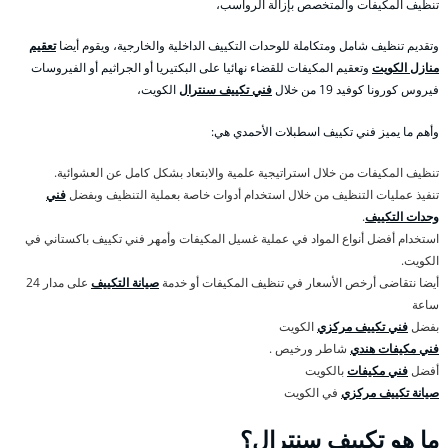
تنظيف المكيفات والمتخصص بإزالة الرواسب،
وتقديم تنظيف شامل ومتكاملة للوحدات التكييف الداخلية والخارجية، ويقوم أيضا
تعقيم
منازل الكويت
وتعقيم المكيفات للقضاء نهائيا على البكتيريا أو الجراثيم أو الفيروسات
فيروس كورونا كوفيد 19 من خلال
فني تكييف سنترال
الكويت،
وأهم ما يميز فني تكييف اسطبلات الأحمدي هي:
تنظيف المكيفات من خلال استراتيجية علمية والابتعاد بشكل كامل عن العشوائية.
تنفيذ عمليات التنظيف من خلال استخدام أدوات خاصة بعملية التنظيف وبفضل
فني
وحدات التكييف
.
استخدام أفضل أنواع المواد في عملية غسيل المكيفات وأمهر فني تكييف باكستاني في
الكويت.
أيضا نتقاضى أرخص الأسعار في تنظيف المكيفات أو خدمة
صيانة التكييف
على مدار 24
ساعة
بفضل
فني تكييف مركزي
الكويت
فني مكيفات هندي
شاطر ورخيص .
أفضل
فني مكيفات
بالكويت
صيانة تكييف مركزي
في الكويت
ما هو تكييف سنترال؟