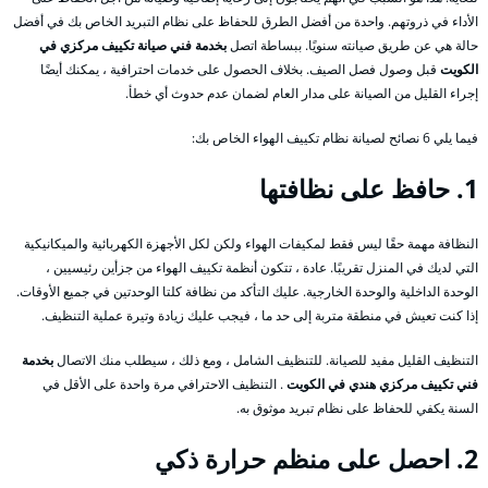
الأداء في ذروتهم. واحدة من أفضل الطرق للحفاظ على نظام التبريد الخاص بك في أفضل
حالة هي عن طريق صيانته سنويًا. ببساطة اتصل
بخدمة فني صيانة تكييف مركزي في
الكويت
قبل وصول فصل الصيف. بخلاف الحصول على خدمات احترافية ، يمكنك أيضًا
إجراء القليل من الصيانة على مدار العام لضمان عدم حدوث أي خطأ.
فيما يلي 6 نصائح لصيانة نظام تكييف الهواء الخاص بك:
1. حافظ على نظافتها
النظافة مهمة حقًا ليس فقط لمكيفات الهواء ولكن لكل الأجهزة الكهربائية والميكانيكية
التي لديك في المنزل تقريبًا. عادة ، تتكون أنظمة تكييف الهواء من جزأين رئيسيين ،
الوحدة الداخلية والوحدة الخارجية. عليك التأكد من نظافة كلتا الوحدتين في جميع الأوقات.
إذا كنت تعيش في منطقة متربة إلى حد ما ، فيجب عليك زيادة وتيرة عملية التنظيف.
التنظيف القليل مفيد للصيانة. للتنظيف الشامل ، ومع ذلك ، سيطلب منك الاتصال
بخدمة
فني تكييف مركزي هندي في الكويت
. التنظيف الاحترافي مرة واحدة على الأقل في
السنة يكفي للحفاظ على نظام تبريد موثوق به.
2. احصل على منظم حرارة ذكي