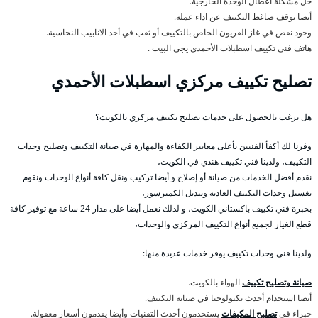
حل مشكلة أعطال الوحدة الخارجية.
أيضا توقف ضاغط التكييف عن اداء عمله.
وجود نقص في غاز الفريون الخاص بالتكييف أو ثقب في أحد الانابيب النحاسية.
هاتف فني تكييف اسطبلات الأحمدي يجي البيت .
تصليح تكييف مركزي اسطبلات الأحمدي
هل ترغب بالحصول على خدمات تصليح تكييف مركزي بالكويت؟
وفرنا لك أكفأ الفنيين بأعلى معايير الكفاءة والمهارة في صيانة التكييف وتصليح وحدات
التكييف، ولدينا فني تكييف هندي في الكويت،
نقدم أفضل الخدمات من صيانة أو إصلاح و أيضا تركيب ونقل كافة أنواع الوحدات ونقوم
بغسيل وحدات التكييف العادية وتبديل الكمبرسور،
بخبرة فني تكييف باكستاني الكويت، و لذلك نعمل أيضا على مدار 24 ساعة مع توفير كافة
قطع الغيار لجميع أنواع التكييف المركزي والوحدات،
ولدينا فني وحدات تكييف يوفر خدمات عديدة منها:
صيانة وتصليح تكييف
الهواء بالكويت.
أيضا استخدام أحدث تكنولوجيا في صيانة التكييف.
خبراء في
تصليح المكيفات
يستخدمون أحدث التقنيات وأيضا يقدمون أسعار معقولة.