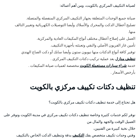
لصيانة التكييف المركزي بالكويت، ومن أهم أعماله:
صيانة جميع الوحدات المتعلقة بجهاز التكييف المركزي المنفصلة والمتصلة.
تصليح أعطال الدكت والمحرك والأسلاك وأيضا التوصيلات الكهربائية وتغيير التالف
منها.
العمل على إصلاح أعطال مختلف أنواع المكيفات العادية والمركزية.
تأمين غاز الفريون الأصلي والنقي وتعبئته بأجهزة التكييف.
توفير كافة أنواع الدكتات منها نيوبون ستون وأيضا سابك أو دكت الصاج الهندي
تنظيف منازل
بعد عملية تركيب دكتات التكييف المركزى .
خدمة
شراء سيارات مستعملة الكويت
مخصصة لعميات صيانة المكيفات .
بأرخص الأسعار .
تنظيف دكتات تكييف مركزي بالكويت
هل تحتاج إلى خدمة تنظيف دكتات تكييف مركزي بالكويت؟
نوفر لكم خدمات كثيرة وخاصة تنظيف دكتات تكييف مركزي في مدينة الكويت ونوفر على
العميل الوقت والجهد والمال من
خلال نخبة كبيرة من الفنيين،
وفني وحدات تكييف متخصص بفك
التكييف
بدقة وتنظيف الدكت الخاص بالتكييف