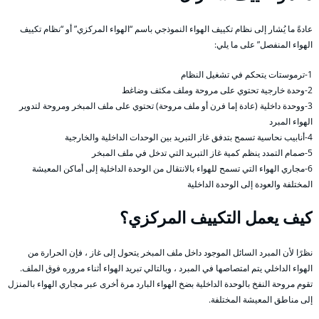
عادةً ما يُشار إلى نظام تكييف الهواء النموذجي باسم “الهواء المركزي” أو “نظام تكييف
الهواء المنفصل” على ما يلي:
1-ترموستات يتحكم في تشغيل النظام
2-وحدة خارجية تحتوي على مروحة وملف مكثف وضاغط
3-ووحدة داخلية (عادة إما فرن أو ملف مروحة) تحتوي على ملف المبخر ومروحة لتدوير
الهواء المبرد
4-أنابيب نحاسية تسمح بتدفق غاز التبريد بين الوحدات الداخلية والخارجية
5-صمام التمدد ينظم كمية غاز التبريد التي تدخل في ملف المبخر
6-مجاري الهواء التي تسمح للهواء بالانتقال من الوحدة الداخلية إلى أماكن المعيشة
المختلفة والعودة إلى الوحدة الداخلية
كيف يعمل التكييف المركزي؟
نظرًا لأن المبرد السائل الموجود داخل ملف المبخر يتحول إلى غاز ، فإن الحرارة من
الهواء الداخلي يتم امتصاصها في المبرد ، وبالتالي تبريد الهواء أثناء مروره فوق الملف.
تقوم مروحة النفخ بالوحدة الداخلية بضخ الهواء البارد مرة أخرى عبر مجاري الهواء بالمنزل
إلى مناطق المعيشة المختلفة.