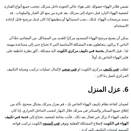
تضمن فلاتر الهواء حصولك على هواء عالي الجودة داخل منزلك. تحجب جميع أنواع القذارة
لتصفية الهواء البارد قبل دخوله إلى منزلك. بعد فترة من منع كل الغبار والملوثات ، قد
تنسد مرشحات الهواء. لذلك ، يجب استبدالها أو تنظيفها إذا كان لديك مرشح قابل لإعادة
الاستخدام.
يمكن أن يصبح مرشح الهواء المسدود مركزًا للعديد من المشاكل. من المفاجئ حقًا أن
الناس لا يزالون يتجاهلون هذه المشكلة الأساسية التي لا تحتاج حتى إلى مساعدة مهنية.
لذا ، قبل الاتصال
بخدمة فني تكييف مركزي الكويت
لأية مشكلة ، ألق نظرة خاطفة على
فلتر الهواء الخاص بك أولاً.
لطلب
فني تكييف
مركزي الكويت او
فني صحي
لإكمال عمليات تركيب وصيانة التكييف
المركزي اتصل بنا الان .
6. عزل المنزل
لضمان كفاءة نظام تكييف الهواء الخاص بك ، قم بعزل منزلك بشكل صحيح. تأكد من
إغلاق جميع الستائر والستائر في منزلك خلال النهار لتجنب التداخل الحراري. إذا كان
مكيف الهواء لا يزال غير فعال بعد ذلك ، فأنت بحاجة لفحصه. تحتاج إلى
خدمة فني تكييف
الهواء في الكويت
لإصلاح المشكلة الفعلية ونوفر
فني المنيوم
الكويت تركيب قواعد
المنيوم لوحدات التكييف المركزي .