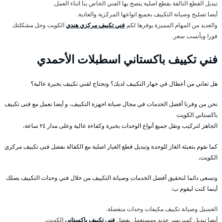
تبديل القطع التالفة بقطع اصلية ينصح بها الفني الخاص بنا اثناء العمل.
أيضا تصليح وصيانة التكييف بجميع انواعها المركزية والعادية.
والعديد من المهام المميزة يوفرها لكم
فني تكييف مركزي هندي
الكويت وحل مشكلتك
فورا وبأنسب سعر.
فني تكييف باكستاني اسطبلات الأحمدي
هل تعاني من أعطال في جهاز التكييف لديك؟ وتحتاج لفني تكييف بخبرة عالية؟
نحن من وفرنا أفضل الخدمات في مجال صيانة اجهزة التكييف، و أيضا نعمل مع فنى تكييف
باكستاني الكويت
الجاهز لتركيب ونقل جميع أنواع الوحدات بخبرة وكفاءة عالية وعلى مدار ٢٤ ساعة،
كما نقوم بتعبئة الغاز للوحدة وتبديل قطع الغيار اصلية مع الكفالة بفضل فنى تكييف مركزي
الكويت،
ونسعى دائما لتحقيق أفضل الخدمات وصيانة التكييف من خلال فني وحدات التكييف يصلك
أينما كنت ليقوم ب:
الغسيل وصيانة تكييف مكيفات وحدات منفصلة.
أيضا تبديل كمبريسر جديد ومستعمل بفضل
فني تكييف باكستاني
الكويت.