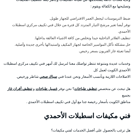
وتصليحها مع الكفالة ويقوم :
ضبط الترموستات ليجعل العمر الافتراضي للجهاز طويل.
نوفر أيضا تغير مرشح التيار المتردد كل فترة من خلال فني تكييف مركزي اسطبلات
الأحمدي.
تنظيف الفلاتر الداخلية جيدا وتخلص من كافة الاشياء العالقة بداخلها.
حل مشكلة تآكل المواسير الخاصة لجهاز المكيف واستبدالها بأخرى جديدة وأصلية.
أيضا تعبئة غاز الفريون بسعر رخيص.
وخدمات عديدة ومتنوعة تنتظر تواصلك معنا لنرسل لك أمهر فني تكييف مركزي اسطبلات
الأحمدي الكويت لعمل كل
الاصلاحات اللازمة وبأنسب الأسعار ونحن عندنا فني
سباك صحي
شاطر ورخيص.
هل تبحث عن متخصص
تنظيف طباخات
؟ نحن نوفر
غسيل طباخات
و
تنظيف أفران غاز
بجميع
مناطق الكويت بأسعار رخيصة جدا مع أول فني تكييف اسطبلات الأحمدي .
فني مكيفات اسطبلات الأحمدي
هل ترغب بالحصول على أفضل الخدمات لفني مكيفات؟