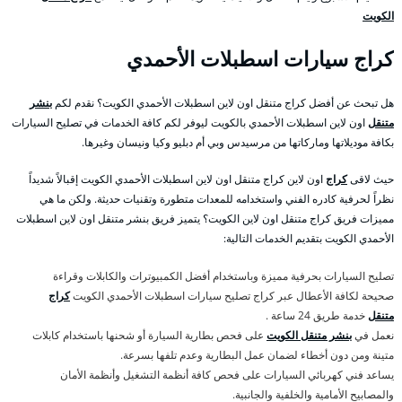
الكويت
كراج سيارات اسطبلات الأحمدي
هل تبحث عن أفضل كراج متنقل اون لاين اسطبلات الأحمدي الكويت؟ نقدم لكم
بنشر
متنقل
اون لاين اسطبلات الأحمدي بالكويت ليوفر لكم كافة الخدمات في تصليح السيارات
بكافة موديلاتها وماركاتها من مرسيدس وبي أم دبليو وكيا ونيسان وغيرها.
حيث لاقى
كراج
اون لاين كراج متنقل اون لاين اسطبلات الأحمدي الكويت إقبالاً شديداً
نظراً لحرفية كادره الفني واستخدامه للمعدات متطورة وتقنيات حديثة. ولكن ما هي
مميزات فريق كراج متنقل اون لاين الكويت؟ يتميز فريق بنشر متنقل اون لاين اسطبلات
الأحمدي الكويت بتقديم الخدمات التالية:
تصليح السيارات بحرفية مميزة وباستخدام أفضل الكمبيوترات والكابلات وقراءة
صحيحة لكافة الأعطال عبر كراج تصليح سيارات اسطبلات الأحمدي الكويت
كراج
متنقل
خدمة طريق 24 ساعة .
نعمل في
بنشر متنقل الكويت
على فحص بطارية السيارة أو شحنها باستخدام كابلات
متينة ومن دون أخطاء لضمان عمل البطارية وعدم تلفها بسرعة.
يساعد فني كهربائي السيارات على فحص كافة أنظمة التشغيل وأنظمة الأمان
والمصابيح الأمامية والخلفية والجانبية.