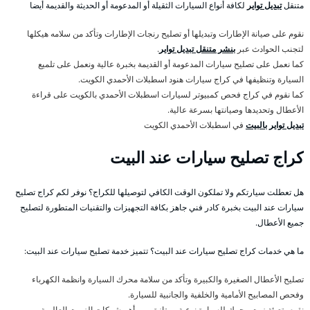
متنقل
تبديل تواير
لكافة أنواع السيارات الثقيلة أو المدعومة أو الحديثة والقديمة أيضا
نقوم على صيانة الإطارات وتبديلها أو تصليح رنجات الإطارات وتأكد من سلامه هيكلها
لتجنب الحوادث عبر
بنشر متنقل تبديل تواير
.
كما نعمل على تصليح سيارات المدعومة أو القديمة بخبرة عالية ونعمل على تلميع
السيارة وتنظيفها في كراج سيارات هنود اسطبلات الأحمدي الكويت.
كما نقوم في كراج فحص كمبيوتر لسيارات اسطبلات الأحمدي بالكويت على قراءة
الأعطال وتحديدها وصيانتها بسرعة عالية.
تبديل تواير بالبيت
في اسطبلات الأحمدي الكويت
كراج تصليح سيارات عند البيت
هل تعطلت سيارتكم ولا تملكون الوقت الكافي لتوصيلها للكراج؟ نوفر لكم كراج تصليح
سيارات عند البيت بخبرة كادر فني جاهز بكافة التجهيزات والتقنيات المتطورة لتصليح
جميع الأعطال.
ما هي خدمات كراج تصليح سيارات عند البيت؟ تتميز خدمة تصليح سيارات عند البيت:
تصليح الأعطال الصغيرة والكبيرة وتأكد من سلامة محرك السيارة وانظمة الكهرباء
وفحص المصابيح الأمامية والخلفية والجانبية للسيارة.
نقوم بتعبئة زيت محرك للسيارة نوعية ممتازة ومن أهم شركات الزيوت العالمية