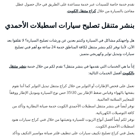
نقدم خدمة خاصة للسيدات عبر خدمة مساعدة على الطريق في حال حصول عطل
مفاجئ بالسيارة من خلال
كراج متنقل الكويت
.
بنشر متنقل تصليح سيارات اسطبلات الأحمدي
هل واجهتكم مشاكل في السيارة وكنتم بعدين عن ورشات تصليح السيارة؟ لا تقلقوا بعد
الآن، لأننا نوفر لكم بنشر متنقل لكافة المناطق خدمة 24 ساعة مع أهم فني تصليح
سيارات وتبديل تواير وكهربجي متميز.
إذاً ما هي الخدمات التي نقدمها في بنشر متنقل؟ نقدم لكم من خلال خدمة
بنشر متنقل
بالكويت
أفضل الخدمات التالية:
نعمل على فحص الإطارات أو التواير من خلال كراج متنقل تبديل التواير كما أننا نقوم
بنفخها بالهواء وقياس ضغط الإطار بين 30\35 حس نوع السيارة وموديل الإطار ووفقاً
للمعايير السلامة العالمية.
نوفر أيضاً في بنشر متنقل اسطبلات الأحمدي الكويت خدمة صيانة البطارية وتأكد من
كافة التوصيلات الكهربائية.
نوفر لكم أيضاً أفضل أنواع الزيوت للسيارة وتعبئتها من خلال فني كراج سيارات هنود
اسطبلات الأحمدي الكويت.
يعمل فني كراج تصليح تكييف سيارات على تنظيف فلتر صيانة مواسير التكيف وتأكد