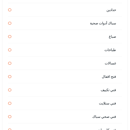
حدادين
سباك أدوات صحية
صباغ
طباخات
غسالات
فتح اقفال
فني تكييف
فني ستلايت
فني صحي سباك
فني كاميرات