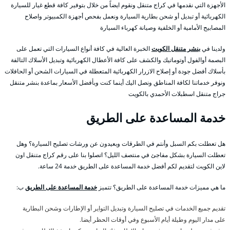
الأجهزة التي نقدمها في كراج متنقل ونقوم ايضاً من خلال بتوفير كافة قطع غيار للسيارة
الكهربائية أو تبديل أو شحن بطارية السيارة ونعمل بفحص أجهزة الكمبيوتر واصلاح
المصابيح الأمامية أو الخلفية وصيانة كهرباء السيارة
ولدينا في
بنشر متنقل الكويت
الخبرة العالية في كافة أنواع السيارات التي تعمل على
البصمة أوالفول أوتوماتيك والكشف على كافة الأعطال الكهربائية وتبديل الأسلاك التالفة
بأسلاك أفضل جودة أو إصلاح الازرار الكهربائية المتعطلة في السيارات الشحن أو الحافلات
ونوفر خدماتنا لكافة المناطق ونصل اليك أينما كنت وبأفضل الأسعار بماعدة بنشر متنقل
جراج متنقل اسطبلات الأحمدي بالكويت
خدمة المساعدة على الطريق
هل تعطلت بكم السبل وأنتم في الطرقات وبعيدون عن ورشات تصليح السيارة؟ وهل
تعطلت السيارة بشكل مفاجئ في منتصف الليل؟ اتصلوا بنا على رقم كراج متنقل اون
لاين الكويت لتقديم لكم أفضل خدمة المساعدة على الطريق خدمة 24 ساعة.
ما هي مميزات خدمة المساعدة على الطريق؟ تتميز
خدمة المساعدة على الطريق
ب:
تقديم جميع الخدمات في تصليح السيارة وتبديل التواير أو الإطارات وشحن البطارية
على مدار اليوم وطيلة أيام الأسبوع وفي أوقات الحظر أيضا.