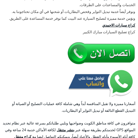
الخدمات والمساعدات على الطرقات.
ونوفر أيضاً خدمة تبديل التواير وفحص البطاريات أو شحنها في أي مكان تحتاجوننا به.
ونؤمن خدمة مميزة لتصليح السيارة عند البيت كما نوفر خدمة المساعدة على الطريق.
كراج سيارات الاحمدي
كراج تصليح السيارات مبارك الكبير
أسعارنا مميزة ولا تقبل المنافسة أبداً وهي شاملة كافة عمليات التصليح أو الصيانة أو
التبديل القطع التالفة أو تبديل التواير أو البطاريات.
متوافرون في كافة مناطق الكويت وضواحيها ونلبي طلباتكم بسرعة عالية عبر نظام تحديد
المواقع GPS لخدمتكم بطريقة سهلة عبر
بنشر متنقل
لكافة الأماكن خدمة 24 ساعة وفي
كافة أيام الأسبوع وأيام العطل والأعياد أيضاً، ويمكنكم التواصل ايضا مع
كراج متنقل