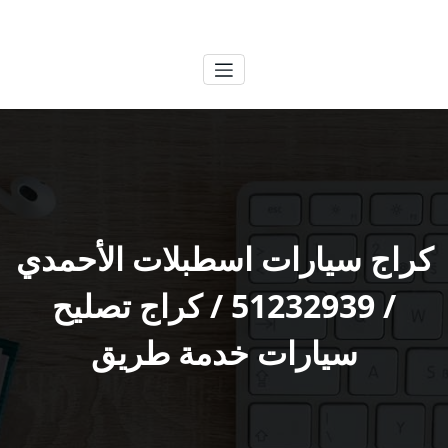
لتجاوز
الكويتية
خدمات وظائف بالكويت
لى
لمحتوى
كراج سيارات اسطبلات الأحمدي
/ 51232939‬ / كراج تصليح
سيارات خدمة طريق