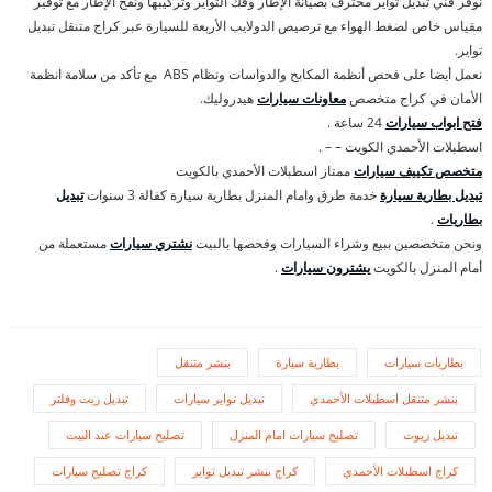
نوفر فني تبديل تواير محترف بصيانة الإطار وفك التواير وتركيبها ونفخ الإطار مع توفير
مقياس خاص لضغط الهواء مع ترصيص الدولايب الأربعة للسيارة عبر كراج متنقل تبديل
تواير.
نعمل أيضا على فحص أنظمة المكابح والدواسات ونظام ABS مع تأكد من سلامة انظمة
الأمان في كراج متخصص
معاونات سيارات
هيدروليك.
فتح ابواب سيارات
24 ساعة .
اسطبلات الأحمدي الكويت – – .
متخصص تكييف سيارات
ممتاز اسطبلات الأحمدي بالكويت
تبديل بطارية سيارة
خدمة طرق وامام المنزل بطارية سيارة كفالة 3 سنوات
تبديل
بطاريات
.
ونحن متخصصين ببيع وشراء السيارات وفحصها بالبيت
نشتري سيارات
مستعملة من
أمام المنزل بالكويت
يشترون سيارات
.
بطاريات سيارات
بطارية سيارة
بنشر متنقل
بنشر متنقل اسطبلات الأحمدي
تبديل تواير سيارات
تبديل زيت وفلتر
تبديل زيوت
تصليح سيارات امام المنزل
تصليح سيارات عند البيت
كراج اسطبلات الأحمدي
كراج بنشر تبديل تواير
كراج تصليح سيارات