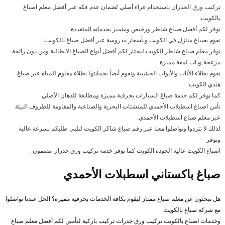
تركيب ورق الجدران باستخدام غراء أصلي لضمان عدم فكه عبر أفضل معلم اصباغ
بالكويت.
نوفر لكم أفضل صباغ شاطر ورخيص ومتميز بخدماته المتعددة.
نقوم بصباغ منازل في الكويت وبأسعار مدروسة عبر أفضل صباغ بالكويت.
نوفر معلم صباغ شاطر الكويت ليختار لكم أفضل أنواع الصباغ الايطالية ومن دون رائحة
مزعجة وذات لمعة مميزة.
نقوم بطلاء الأثاث والأبواب الخشبية ونقوم أيضاً بحمايتها بطلاء مقاوم للمياه عبر صباغ
هندي الكويت
كما نوفر لكم خدمة صباغ السيارات بحرفية مميزة ومطابقة للدهان الأصلي.
نأمن اصباغ اسطبلات الأحمدي للمنشئات البحرية والصناعية والمقاومة للظروف البيئة
عبر معلم صباغ اسطبلات الأحمدي.
لذلك لا تتردوا وتواصلوا معنا عبر رقم صباغ شاكر الكويت لنلبي طلبكم بسرعة عالية
ونوفر
اصباغ الكويت عالية الجودة الكويت كما نوفر خدمة تركيب ورق جدران مضمون.
صباغ باكستاني اسطبلات الأحمدي
هل تبحثون عن معلم صباغ ممتاز ليقوم بكافة الخدمات بحرفية مميزة؟ الحل عندنا تواصلوا
مع شركة صباغ بالكويت
وخدمات اصباغ بالكويت تركيب ورق جدرات تركيب باركية لتأمين لكم أفضل معلم صباغ