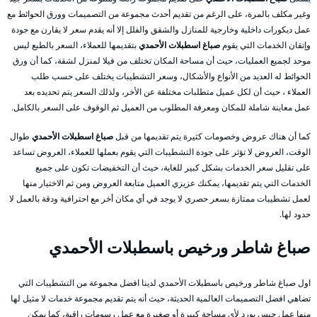
وغير مكلف بالمرة، على الرغم من تقديم أحدث مجموعة من التصميمات وورق الحوائط مع
عمل ديكورات داخلية وخارجية للمنازل والشقق والفلل إلا أنه يقدم سعر لا يقارن مع جودة
وإتقان الخدمات التي يقوم
صباغ اسطبلات الأحمدي
بتقديمها للعملاء، السعر بالطبع ليس
موحد لجميع العمليات، حيث أن مساحة المكان تختلف من فيلا لمنزل لشقة، كما أن ورق
الحوائط له العديد من الأنواع والأشكال، وسعر التشطيبات يختلف على حسب طلب
العملاء ، حيث أن لكل عميل متطلبات مختلفة عن الأخر، ولذلك السعر يتم تحديده بعد
عمل معاينة شاملة للمكان ومعرفة المطلوب من العميل ثم الوقوف على السعر بالكامل.
كما أن هناك عروض وخصومات كثيرة يتم تقديمها من قبل
صباغ اسطبلات الأحمدي
طوال
الوقت، العروض لا تؤثر على جودة التشطيبات التي يقوم بعملها للعملاء، العروض تساعد
على تقليل سعر الخدمات بشكل كبير للغاية، حيث أن التخفيضات تكون على جميع
الخدمات التي يتم تقديمها، يمكنك عزيزي العميل متابعة العروض ومن ثم الاختيار منها
لعمل تشطيبات ممتازة بسعر حصري لا يوجد في أي مكان أخر مع احترافية ودقة بالعمل لا
حدود لها.
صباغ شاطر ورخيص باسطبلات الأحمدي
اول صباغ شاطر ورخيص باسطبلات الأحمدي لدينا افضل مجموعة من التشطيبات التي
تضاهي افضل التصميمات العالمية الحديثة، حيث أنه يتم تقديم مجموعة خدمات لا مثيل لها
منها عمل جبس بورد لأي مساحة كبيرة أو صغيرة مع عمل رسومات راقية، كما يمكن