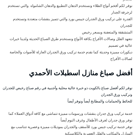
نوفر لكم أفخم أنواع الطلاء ونستخدم الدهان التطبيع والدهان الشامواه والتي تستخدم
لزخرفة الجدار
القدرة على تركيب ورق الجدران جيبس بورد والتي تتميز بنقشات متعددة وتستخدم
للجدران
المتشققة والمتعفنة وبسعر رخيص
نتعهد الفلل وصالات الأفراح بكافة الأنواع ونستخدم طرق الصباغ الحديثة ولدينا خبرات
عالية في تصميم
ديكورات مميزة وحديثة كما نقدم خدمة تركيب ورق الجدران العازلة للأصوات والخاصة
لصالات الأفراح
أفضل صباغ منازل اسطبلات الأحمدي
نوفر لكم أفضل صباغ بالكويت ذو خبرة عالية محلية وأجنبية في رقم صباغ رخيص للجدران
وتركيب ورق الجدران
للحائط والحمامات والمطابخ أيضاً ونوفر أيضاً
خدمة تركيب ورق جدران بنقشات ورسومات مميزة تتماشى مع كافة أذواق العملاء كما
نوفر ورق جدران لغرف الأطفال وغرف النوم أيضاً
نوفر خدمة تركيب جبس بورد للأسقف والجدران بموديلات مميزة وعصرية تتناسب مع
المنازل والمكاتب والفلل العصرية والكلاسيكية