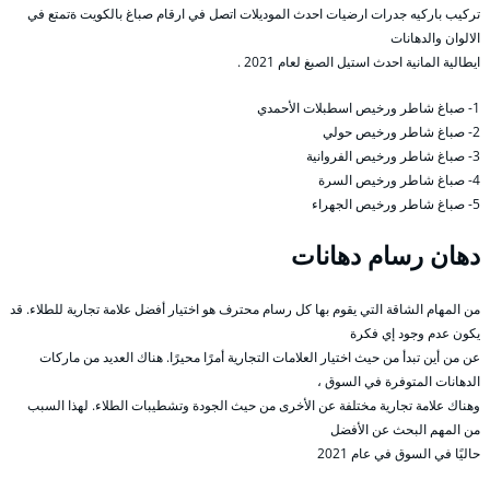
تركيب باركيه جدرات ارضيات احدث الموديلات اتصل في ارقام صباغ بالكويت ةتمتع في
الالوان والدهانات
ايطالية المانية احدث استيل الصبغ لعام 2021 .
1- صباغ شاطر ورخيص اسطبلات الأحمدي
2- صباغ شاطر ورخيص حولي
3- صباغ شاطر ورخيص الفروانية
4- صباغ شاطر ورخيص السرة
5- صباغ شاطر ورخيص الجهراء
دهان رسام دهانات
من المهام الشاقة التي يقوم بها كل رسام محترف هو اختيار أفضل علامة تجارية للطلاء. قد
يكون عدم وجود إي فكرة
عن من أين تبدأ من حيث اختيار العلامات التجارية أمرًا محيرًا. هناك العديد من ماركات
الدهانات المتوفرة في السوق ،
وهناك علامة تجارية مختلفة عن الأخرى من حيث الجودة وتشطيبات الطلاء. لهذا السبب
من المهم البحث عن الأفضل
حاليًا في السوق في عام 2021