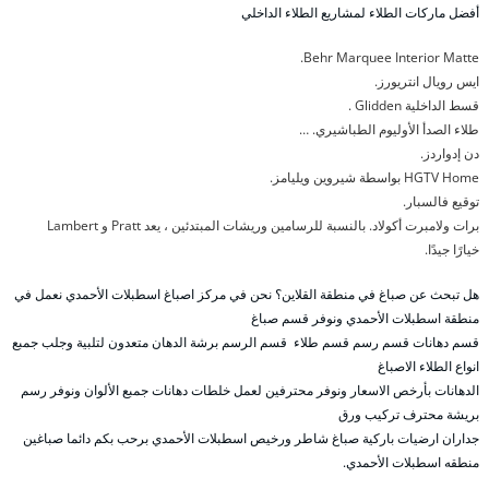
أفضل ماركات الطلاء لمشاريع الطلاء الداخلي
Behr Marquee Interior Matte.
ايس رويال انتريورز.
قسط الداخلية Glidden .
طلاء الصدأ الأوليوم الطباشيري. …
دن إدواردز.
HGTV Home بواسطة شيروين ويليامز.
توقيع فالسبار.
برات ولامبرت أكولاد. بالنسبة للرسامين وريشات المبتدئين ، يعد Pratt و Lambert
خيارًا جيدًا.
هل تبحث عن صباغ في منطقة القلاين؟ نحن في مركز اصباغ اسطبلات الأحمدي نعمل في
منطقة اسطبلات الأحمدي ونوفر قسم صباغ
قسم دهانات قسم رسم قسم طلاء قسم الرسم برشة الدهان متعدون لتلبية وجلب جمبع
انواع الطلاء الاصباغ
الدهانات بأرخص الاسعار ونوفر محترفين لعمل خلطات دهانات جمبع الألوان ونوفر رسم
بريشة محترف تركيب ورق
جداران ارضيات باركية صباغ شاطر ورخيص اسطبلات الأحمدي برحب بكم دائما صباغين
منطقه اسطبلات الأحمدي.