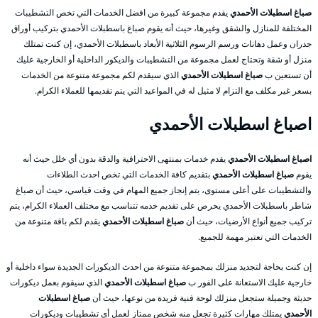
صباغ اسطبلات الأحمدي
يقدم مجموعة كبيرة من افضل الخدمات التي تخص التشطيبات
المختلفة للمنازل والشقق وغيرها، حيث أنه يقوم صباغ باسطبلات الأحمدي بتركيب أوراق
جدران وعمل دهانات ورسم الرسوم الثلاثية الأبعاد باسطبلات الأحمدي، إن كنت تمتلك
منزل أو شقة وتحتاج لعمل مجموعة من التشطيبات والديكور الداخلية أو الخارجية عليك
أن تستعين ب
صباغ اسطبلات الأحمدي
الذي سيقدم لكم مجموعة متنوعة من الخدمات
بسعر غير مكلف مع التزام لا مثيل له في المواعيد التي يتم تقديمها للعملاء الكرام.
اصباغ اسطبلات الأحمدي
اصباغ اسطبلات الأحمدي
يقدم خدمات بمنتهى الاحترافية والدقة بدون أي خلل حيث أنه
يقوم
صباغ اسطبلات الأحمدي
بتقديم كافة الخدمات التي تخص احدث الطلاءات
والتشطيبات على أعلى مستوى، يتم إنجاز جميع المهام في وقت قياسي، حيث أن صباغ
شاطر باسطبلات الأحمدي يحرص على تقديم خدمه تتناسب مع مختلف العملاء الكرام، يتم
تركيب جميع أنواع الأرضيات، حيث أن
صباغ اسطبلات الأحمدي
يقدم لكم باقة متنوعة من
الخدمات التي تعتبر مهمة للجميع.
إن كنت بحاجة لتجديد منزلك بمجموعة متنوعة من احدث الديكورات الجديدة سواء داخلية أو
خارجية عليك الاستعانة على الفور ب
صباغ اسطبلات الأحمدي
الذي سيقوم بعمل ديكورات
حديثة وجميلة ستجعل منزلك لوحة فنية فريدة من نوعها، حيث أن
صباغ اسطبلات
الأحمدي
يمتلك مهارات كثيرة تجعل منه شخص ممتاز لعمل أي تشطيبات وديكورات