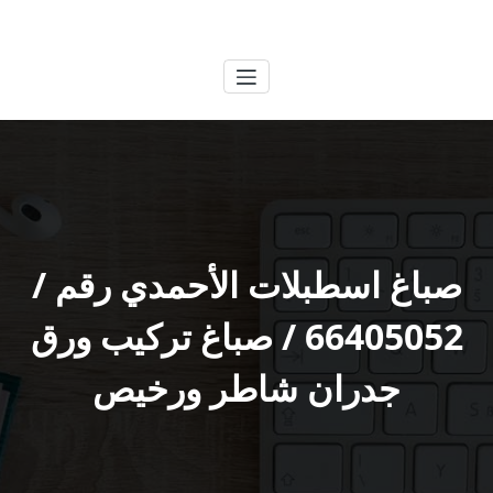
لتجاوز
الكويتية
خدمات وظائف بالكويت
لى
لمحتوى
صباغ اسطبلات الأحمدي رقم /
66405052 / صباغ تركيب ورق
جدران شاطر ورخيص