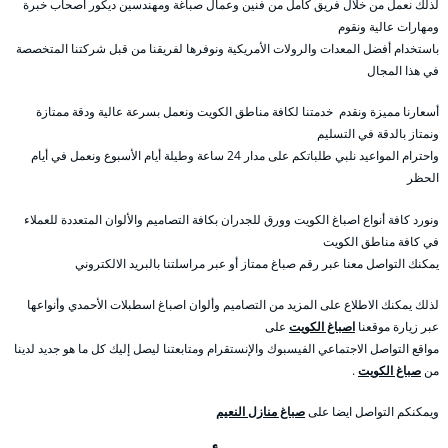
لذلك نعمل من خلال فريق كامل من فنين وعمال صباغة ومهندسين ديكور أصحاب خبرة
ومهارات عالية ونقوم
باستخدام أفضل المعدات والرولات الأمريكية ونوفرها لفريقنا من قبل شركتنا المتخصصة
في هذا المجال
أسعارنا مميزة ونقدم خدمتنا لكافة مناطق الكويت ونعمل بسرعة عالية ودقة ممتازة
ونمتاز بالدقة في التسليم
واحترام المواعيد نلبي طلباتكم على مدار 24 ساعة وطيلة أيام الأسبوع ونعمل في أيام
الحظر
ونورد كافة أنواع اصباغ الكويت وورق للجدران بكافة التصاميم والألوان المتعددة للعملاء
في كافة مناطق الكويت
يمكنك التواصل معنا عبر رقم صباغ ممتاز أو عبر مراسلتنا بالبريد الالكتروني
لذلك يمكنك الاطلاع على المزيد من التصاميم وألوان اصباغ اسطبلات الأحمدي وأنواعها
عبر زيارة موقعنا
اصباغ الكويت
على
مواقع التواصل الاجتماعي الفيسبوك والإنستقرام ومتابعتنا ليصل إليك كل ما هو جديد لدينا
من
صباغ الكويت
.
ويمكنكم التواصل ايضا على
صباغ منازل النعيم