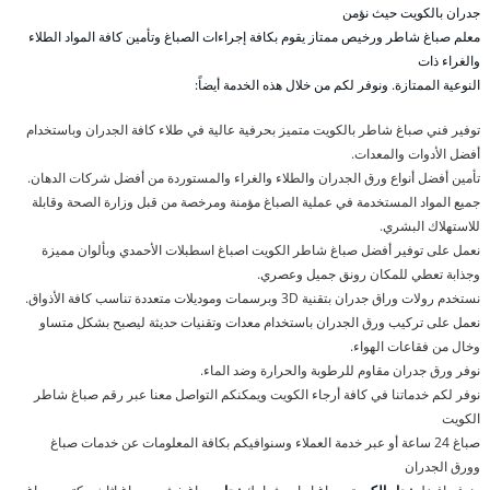
جدران بالكويت حيث نؤمن
معلم صباغ شاطر ورخيص ممتاز يقوم بكافة إجراءات الصباغ وتأمين كافة المواد الطلاء
والغراء ذات
النوعية الممتازة. ونوفر لكم من خلال هذه الخدمة أيضاً:
توفير فني صباغ شاطر بالكويت متميز بحرفية عالية في طلاء كافة الجدران وباستخدام
أفضل الأدوات والمعدات.
تأمين أفضل أنواع ورق الجدران والطلاء والغراء والمستوردة من أفضل شركات الدهان.
جميع المواد المستخدمة في عملية الصباغ مؤمنة ومرخصة من قبل وزارة الصحة وقابلة
للاستهلاك البشري.
نعمل على توفير أفضل صباغ شاطر الكويت اصباغ اسطبلات الأحمدي وبألوان مميزة
وجذابة تعطي للمكان رونق جميل وعصري.
نستخدم رولات وراق جدران بتقنية 3D وبرسمات وموديلات متعددة تناسب كافة الأذواق.
نعمل على تركيب ورق الجدران باستخدام معدات وتقنيات حديثة ليصبح بشكل متساو
وخال من فقاعات الهواء.
نوفر ورق جدران مقاوم للرطوبة والحرارة وضد الماء.
نوفر لكم خدماتنا في كافة أرجاء الكويت ويمكنكم التواصل معنا عبر رقم صباغ شاطر
الكويت
صباغ 24 ساعة أو عبر خدمة العملاء وسنوافيكم بكافة المعلومات عن خدمات صباغ
وورق الجدران