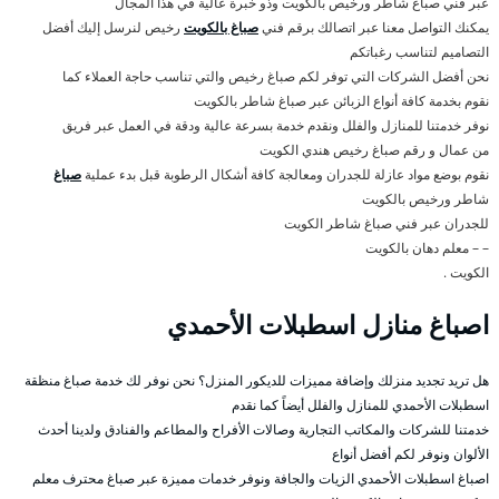
عبر فني صباغ شاطر ورخيص بالكويت وذو خبرة عالية في هذا المجال
يمكنك التواصل معنا عبر اتصالك برقم فني
صباغ بالكويت
رخيص لنرسل إليك أفضل
التصاميم لتناسب رغباتكم
نحن أفضل الشركات التي توفر لكم صباغ رخيص والتي تناسب حاجة العملاء كما
نقوم بخدمة كافة أنواع الزبائن عبر صباغ شاطر بالكويت
نوفر خدمتنا للمنازل والفلل ونقدم خدمة بسرعة عالية ودقة في العمل عبر فريق
من عمال و رقم صباغ رخيص هندي الكويت
نقوم بوضع مواد عازلة للجدران ومعالجة كافة أشكال الرطوبة قبل بدء عملية
صباغ
شاطر ورخيص بالكويت
للجدران عبر فني صباغ شاطر الكويت
– – معلم دهان بالكويت
الكويت .
اصباغ منازل اسطبلات الأحمدي
هل تريد تجديد منزلك وإضافة مميزات للديكور المنزل؟ نحن نوفر لك خدمة صباغ منظقة
اسطبلات الأحمدي للمنازل والفلل أيضاً كما نقدم
خدمتنا للشركات والمكاتب التجارية وصالات الأفراح والمطاعم والفنادق ولدينا أحدث
الألوان ونوفر لكم أفضل أنواع
اصباغ اسطبلات الأحمدي الزيات والجافة ونوفر خدمات مميزة عبر صباغ محترف معلم