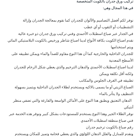
تركيب ورق جدران بالكويت المتخصصة
في هذا المجال وهي:
نوفر لكم أفضل التصاميم والألوان للجدران كما نقوم بمعالجة الجدران وإزالة
التشطيبات أو الثقوب أو أي عطب
في الجدار عبر صباغ اسطبلات الأحمدي وفني تركيب ورق جدران ذو خبرة عالية
نقدم اصباغ الكويت بكافة الأنواع لدينا اصباغ شاطر ورخيص بالكويت البلاستيكي المائي
ويتم استخدامها
للجدران الداخلية والخارجية كما أن هذا النوع مقاوم للصدأ والماء ويمكن تطبيقه على
الأسطح المعدنية
لدينا اصباغ اسطبلات الأحمدي والدهان الترخيم والذي يعطي شكل الرخام للجدران
ولكنه أقل تكلفة ويمكن
تطبيقه في الغرف الجلوس والمكاتب
الصباغ الزيتي أو ما يسمى بالاكيه ويستخدم لطلاء الجدران الداخلية ويتميز بسهولة
التنظيف ولا يتأثر بالماء
الدهان التعتيق ويطبق هذا النوع على الأماكن الواسعة والفارغة والتي تضفي منظر
أنتيكي
نوفر الطلاء الجير وهذا النوع يستخدم للمستودعات بشكل كبير ونوفر هذه الخدمة عبر
فني صباغ منطقة اسطبلات الأحمدي
رقم صباغ بالكويت ترخيم جدران
ونقدم للمنازل والفلل الدهان اللؤلؤي والذي يعطي فخامة وتميز للمكان ويستخدم