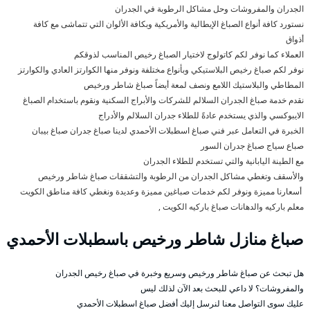
الجدران والمفروشات وحل مشاكل الرطوبة في الجدران
نستورد كافة أنواع الصباغ الإيطالية والأمريكية وبكافة الألوان التي تتماشى مع كافة
أذواق
العملاء كما نوفر لكم كاتولوج لاختيار الصباغ رخيص المناسب لذوقكم
نوفر لكم صباغ رخيص البلاستيكي وبأنواع مختلفة ونوفر منها الكوارتز العادي والكوارتز
المطاطي والبلاستيك اللامع ونصف لمعة أيضاً صباغ شاطر ورخيص
نقدم خدمة صباغ الجدران السلالم للشركات والأبراج السكنية ونقوم باستخدام الصباغ
الايبوكسي والذي يستخدم عادةً للطلاء جدران السلالم والأدراج
الخبرة في التعامل عبر فني صباغ اسطبلات الأحمدي لدينا صباغ جدران صباغ بيبان
صباع سياج صباغ جدران السور
مع الطينة اليابانية والتي تستخدم للطلاء الجدران
والأسقف وتغطي مشاكل الجدران من الرطوبة والتشققات صباغ شاطر ورخيص
أسعارنا مميزة ونوفر لكم خدمات صباغين مميزة وعديدة ونغطي كافة مناطق الكويت
معلم باركيه والدهانات صباغ باركيه الكويت ,
صباغ منازل شاطر ورخيص باسطبلات الأحمدي
هل تبحث عن صباغ شاطر ورخيص وسريع وخبرة في صباغ رخيص الجدران
والمفروشات؟ لا داعي للبحث بعد الآن لذلك ليس
عليك سوى التواصل معنا لنرسل إليك أفضل صباغ اسطبلات الأحمدي