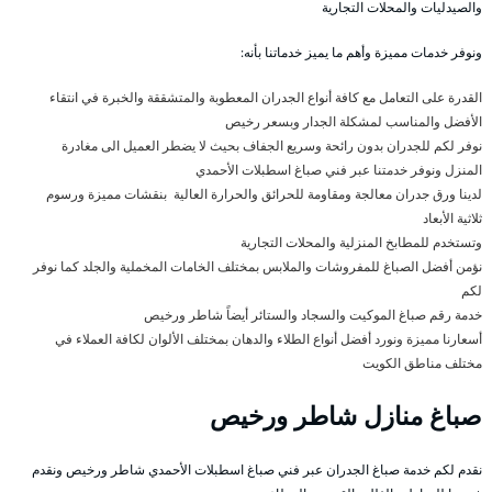
والصيدليات والمحلات التجارية
ونوفر خدمات مميزة وأهم ما يميز خدماتنا بأنه:
القدرة على التعامل مع كافة أنواع الجدران المعطوبة والمتشققة والخبرة في انتقاء
الأفضل والمناسب لمشكلة الجدار وبسعر رخيص
نوفر لكم للجدران بدون رائحة وسريع الجفاف بحيث لا يضطر العميل الى مغادرة
المنزل ونوفر خدمتنا عبر فني صباغ اسطبلات الأحمدي
لدينا ورق جدران معالجة ومقاومة للحرائق والحرارة العالية بنقشات مميزة ورسوم
ثلاثية الأبعاد
وتستخدم للمطابخ المنزلية والمحلات التجارية
نؤمن أفضل الصباغ للمفروشات والملابس بمختلف الخامات المخملية والجلد كما نوفر
لكم
خدمة رقم صباغ الموكيت والسجاد والستائر أيضاً شاطر ورخيص
أسعارنا مميزة ونورد أفضل أنواع الطلاء والدهان بمختلف الألوان لكافة العملاء في
مختلف مناطق الكويت
صباغ منازل شاطر ورخيص
نقدم لكم خدمة صباغ الجدران عبر فني صباغ اسطبلات الأحمدي شاطر ورخيص ونقدم