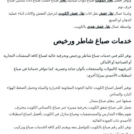
ونوفر افضل
نجار الكويت
صباغ ابواب شبابيك
نجار
صباغ خشب صباغ اثاث مكتبي صباغ
غرف نوم
ولدينا عمال
نقل عفش
نقل اثاث
نقل عفش الكويت
لترحيل العفش والاثاث اثناء عملية
الدهان او الصبغ
بواسطة عمال
نقل عفش هندي
بالكويت.
خدمات صباغ شاطر ورخيص
نوفر لكم فني خدمات صباغ شاطر ورخيص وبحرفية عالية لصباغ كافة المنشئات التجارية
أو الصناعية أو الأماكن
الترفيهية كالمولات والمنتجعات بألوان جذابة وعصرية. كما تتوافر خدماتنا في صباغ
اسطبلات الأحمدي بمزايا أخرى:
توفير أفضل اصباغ الكويت عالية الجودة المقاومة للحرارة والمياه وتحمل الضغط الهواء
البارد والساخن
صبغها عبر معلم صباغ ممتاز.
نعمل على صباغ شقق الكويت بحرفية مميزة عبر صباغ باكستاني الكويت محترف.
نقوم بطلاء المدارس والمستشفيات وصباغ منازل في الكويت بأفضل اصباغ اسطبلات
الأحمدي ذات الجودة العالية
نوفر لكم رقم صباغ بالكويت للتواصل معه ويقدم لكم كافة الخدمات صباغ وتركيب
ورق جدران مضمون