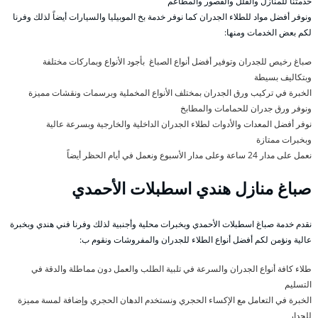
خدمتنا للمنازل والفلل والقصور والمطاعم
ونوفر أفضل مواد للطلاء الجدران كما نوفر خدمة بخ الموبيليا والسيارات أيضاً لذلك وفرنا
لكم بعض الخدمات ومنها:
صباغ رخيص للجدران وتوفير أفضل أنواع الصباغ بأجود الأنواع وبماركات مختلفة
وبتكاليف بسيطة
الخبرة في تركيب ورق الجدران بمختلف الأنواع المخملية وبرسمات ونقشات مميزة
ونوفر ورق جدران للحمامات والمطابخ
نوفر أفضل المعدات والأدوات لطلاء الجدران الداخلية والخارجية وبسرعة عالية
وبخبرات ممتازة
نعمل على مدار 24 ساعة وعلى مدار الأسبوع ونعمل في أيام الحظر أيضاً
صباغ منازل هندي اسطبلات الأحمدي
نقدم خدمة صباغ اسطبلات الأحمدي وبخبرات محلية وأجنبية لذلك وفرنا فني هندي وبخبرة
عالية ونؤمن لكم أفضل أنواع الطلاء للجدران والمفروشات ونقوم ب:
طلاء كافة أنواع الجدران والسرعة في تلبية الطلب والعمل دون مماطلة والدقة في
التسليم
الخبرة في التعامل مع الإكساء الحجري ونستخدم الدهان الحجري وإضافة لمسة مميزة
للجدار