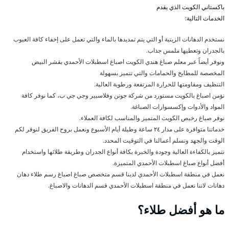
باكستاني الكويت الذي يقدم
الخدمات التالية:
نستخدم الدهانات الزيتية أو التي يتم تمديدها بالماء والتي تعمل على إخفاء كافة العيوب
بالجدران وتعطيها ملمس جذاب.
ونوفر أيضاً عبر معلم صباغ هندي الكويت اصباغ اسطبلات الأحمدي بقشر البيض
المخصصة للمطابخ والحمامات والتي تتميز بسهولة
التنظيف ومقاومتها للحرارة المرتفعة ورطوبة العالية.
نؤمن اصباغ بالكويت مستورد من شركة جونن وفلاسبير وجي جي ب، كما نوفر كافة
المواد والأدوات وإكسسوارات الصباغة.
نوفر صباغ رخيص الكويت المتميز والمناسب لكافة العملاء.
خدماتنا متوافرة على مدار ٢٤ ساعة وطيلة أيام الأسبوع ونعمل بروح الفريق لنوفر لكم
الوقت والجهد ونسلم أعمالنا في التوقيت المحدد.
نتميز بالكفاءة العالية وجودة والخبرة بكافة أنواع الجدران وطريقة طلائها واستخدام
أفضل أنواع صباغ اسطبلات الأحمدي المتميزة.
نعمل في منطقة اسطبلات الأحمدي لدينا قسم متخصص صباغ اصباغ رسم طلاء دهان
دهانات لاننا نعمل في منطقة اسطبلات الأحمدي قسم الدهانات والاصباغ.
ما هو أفضل طلاء؟