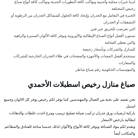
لدينا خبرات محلية وأجنبية ونواكب كافة التطورات الحديثة ونواكب كافة أنواع صباغ
رخيص المختلفة
الخبرة في التعامل مع الجدران وإيجاد كافة الحلول للمشاكل الجدران من الرطوبة أو
التشققات أو الجدران
التي تعرضت للحريق عبر فني
نستورد أفضل أنواع الصباغ الإيطالية والأوروبية ونوفر كافة الألوان المميزة والزاهية
والتي تعطي الفخامة
للمنازل والشركات وبأسعار رخيصة
نستخدم أفضل المعدات والأجهزة والمضخات في طلاء الجدران الخارجية للشركات
والسفارات
والمؤسسات الحكومية رقم صباغ شاطر
صباغ منازل رخيص اسطبلات الأحمدي
نحن نعتمد على نخبة من العمال والمهندسين كما نوفر لكم رخيص يوفر كل الالوان وجميع
استيل
باركية ارضيات ورق جدران تركيب صيانة تصليح ترميب ومزج احدث خلطات والدهانات
ايطالية بارخص الاسعار
ونقدم لكم مواد الصباغة ونوفر كافة الأنواع والألوان لذلك خدمتنا متاحة للفنادق والمطاعم
والمكاتب أيضاً