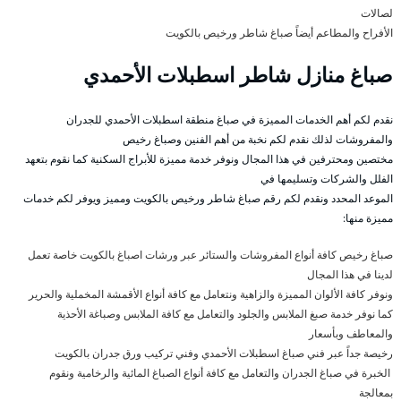
لصالات
الأفراح والمطاعم أيضاً صباغ شاطر ورخيص بالكويت
صباغ منازل شاطر اسطبلات الأحمدي
نقدم لكم أهم الخدمات المميزة في صباغ منطقة اسطبلات الأحمدي للجدران
والمفروشات لذلك نقدم لكم نخبة من أهم الفنين وصباغ رخيص
مختصين ومحترفين في هذا المجال ونوفر خدمة مميزة للأبراج السكنية كما نقوم بتعهد
الفلل والشركات وتسليمها في
الموعد المحدد ونقدم لكم رقم صباغ شاطر ورخيص بالكويت ومميز ويوفر لكم خدمات
مميزة منها:
صباغ رخيص كافة أنواع المفروشات والستائر عبر ورشات اصباغ بالكويت خاصة تعمل
لدينا في هذا المجال
ونوفر كافة الألوان المميزة والزاهية ونتعامل مع كافة أنواع الأقمشة المخملية والحرير
كما نوفر خدمة صبغ الملابس والجلود والتعامل مع كافة الملابس وصباغة الأحذية
والمعاطف وبأسعار
رخيصة جداً عبر فني صباغ اسطبلات الأحمدي وفني تركيب ورق جدران بالكويت
الخبرة في صباغ الجدران والتعامل مع كافة أنواع الصباغ المائية والرخامية ونقوم
بمعالجة