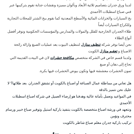
لدينا ورق جدران بتصاميم ثلاثية الأبعاد وبألوان مميزة ونقشات جذابة نقوم بتركيبها عبر
فني صباغ اسطبلات الأحمدي
بخ السيارات والخزانات المائية والأسطح المعدنية كما نقوم ببخ الشتر للمحلات التجارية
وللكراج السيارات أيضاً
طلاء الجدران الخارجية للفلل والمولات والمدارس والمؤسسات الحكومية ونوفر أفضل
أنواع الطلاء
نحن أيضا نوفر شركة
تنظيف منازل
لتنظيف البيوت بعد عمليات الصبغ وازالة رائحة
الاصباغ و
تعقيم منازل
الكويت
ولدبنا قسم خاص في الشركة متخصص
مكافحة حشرات
لان في البيةت القديمة التي
تحاح إلى دهان أو صبغ
تمون الحشرات معششة فيها وتكون بيوض الحشرات فيها بكرة.
هل تعاني من مماطلة عمال الصباغة أو اصباغ بالكويت أو تشقق الجدران بعد طلائها؟ لا
عليك نحن نتميز بالدقة
في المواعيد ونعمل بأمانة عالية وهدفنا هو إرضاء العميل في شركة اصباغ اسطبلات
الأحمدي
ونتعهد في ورشة اصباغ متخصصة بالكويت بتنفيذ باركية استيل وتوفير صباغ خبير ورسام
محترف ونؤمن
تركيب باركية جدران معلم صباغ شاطر بالكويت