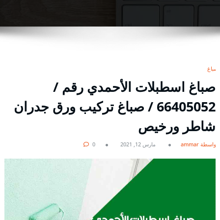
صباغ
صباغ اسطبلات الأحمدي رقم /
66405052 / صباغ تركيب ورق جدران
شاطر ورخيص
بواسطة ammar
مارس 12, 2021
0