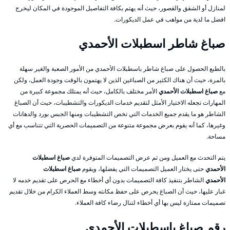
لمنازل أو الشقق والقصور، حيث أنه يهتم بكافة التفاصيل الموجودة في المكان ليخرج
افضل ما لدية من مواهب في عمل الديكورات.
صباغ شاطر اسطبلات الأحمدي
بالطبع الحصول على صباغ شاطر باسطبلات الأحمدي من الأمور الصعبة والغير سهلة
بالمرة، حيث أن هناك الكثير من الصباغين الذين لا يهتمون بالوقت وجودة العمل، ولكن
مع
صباغ اسطبلات الأحمدي
الأمر مختلف بالكامل، حيث أنه يمتلك مجموعة كبيرة من
المهارات تجعله الاختيار الأمثل لتقديم خدمات الديكورات والتشطيبات، حيث أن الصباغ
الشاطر هو ما يقدم جميع الخدمات التي تخص التشطيبات ومنها الجبس بورد والدهانات
وغيرها، كما أنه يقوم بعرض مجموعة متنوعة من التصميمات الحصرية التي تتناسب مع أي
مساحة.
يتم التحدث مع العميل ومن ثم عرض التصميمات المتوفرة لدي
صباغ اسطبلات
الأحمدي
حتى يختار العميل التصميمات التي يفضلها، ويقوم
صباغ اسطبلات
الأحمدي
الشاطر بتنفيذ كافة التصميمات بدون أي أخطاء مع الحرص على تقديم خدمه لا
غبار عليها، حيث أن الصباغ يحرص على حفظ مكانته وسط العملاء الكرام من خلال تقديم
تصميمات ممتازة ليس بها أي أخطاء لتنال رضاء كافة العملاء.
رقم صباغ باسطبلات الأحمدي