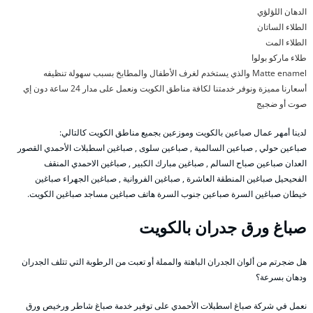
الدهان اللؤلؤي
الطلاء الساتان
الطلاء المت
طلاء ماركو بولوا
Matte enamel والذي يستخدم لغرف الأطفال والمطابخ بسبب سهولة تنظيفه
أسعارنا مميزة ونوفر خدمتنا لكافة مناطق الكويت ونعمل على مدار 24 ساعة دون إي
صوت أو ضجيج
لدينا أمهر عمال صباعين بالكويت وموزعين بجميع مناطق الكويت كالتالي:
صباعين حولي , صباعين السالمية , صباعين سلوى , صباغين اسطبلات الأحمدي القصور
العدان صباعين صباح السالم , صباغين مبارك الكبير , صباغين الاحمدي المنقف
الفحيحيل صباغين المنطقة العاشرة , صباغين الفروانية , صباغين الجهراء صباغين
خيطان صباغين السرة صباعين جنوب السرة هاتف صباغين مساجد صباغين الكويت.
صباغ ورق جدران بالكويت
هل ضجرتم من ألوان الجدران الباهتة والمملة أو تعبت من الرطوبة التي تتلف الجدران
ودهان بسرعة؟
نعمل في شركة صباغ اسطبلات الأحمدي على توفير خدمة صباغ شاطر ورخيص ورق