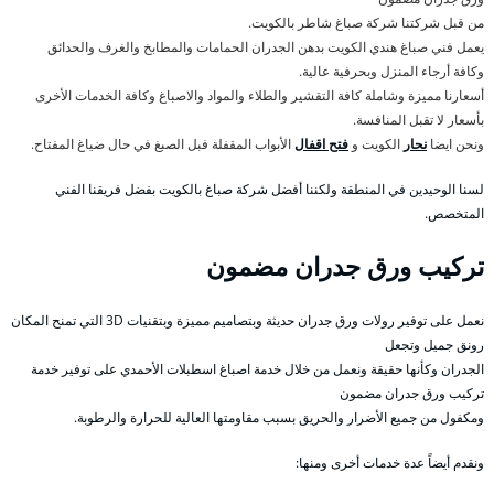
من قبل شركتنا شركة صباغ شاطر بالكويت.
يعمل فني صباغ هندي الكويت بدهن الجدران الحمامات والمطابخ والغرف والحدائق
وكافة أرجاء المنزل وبحرفية عالية.
أسعارنا مميزة وشاملة كافة التقشير والطلاء والمواد والاصباغ وكافة الخدمات الأخرى
بأسعار لا تقبل المنافسة.
ونحن ايضا
نحار
الكويت و
فتح اقفال
الأبواب المقفلة فبل الصبغ في حال ضياغ المفتاح.
لسنا الوحيدين في المنطقة ولكننا أفضل شركة صباغ بالكويت بفضل فريقنا الفني
المتخصص.
تركيب ورق جدران مضمون
نعمل على توفير رولات ورق جدران حديثة وبتصاميم مميزة وبتقنيات 3D التي تمنح المكان
رونق جميل وتجعل
الجدران وكأنها حقيقة ونعمل من خلال خدمة اصباغ اسطبلات الأحمدي على توفير خدمة
تركيب ورق جدران مضمون
ومكفول من جميع الأضرار والحريق بسبب مقاومتها العالية للحرارة والرطوبة.
ونقدم أيضاً عدة خدمات أخرى ومنها: