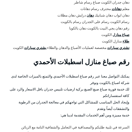
دهان جدران الكويت صباغ رسام شاطر
معلم
دهانات
محترف رسام دهانات
دهان ابواب دهان شبابيك
دهان
درايش دهان مظلات
رسام الكويت رسام على الجدران رسام بالكويت
رقم دهان يجي البيت بالكويت دهان بالكويا
صباغ منازل
الكويت
طلاء
منازل الكويت
نشتري سيارات
مخصصة لعمليات الأصباغ والدهان والطلاء
يشتري سيارات
الكويت
رقم صباغ منازل اسطبلات الأحمدي
يمكنك التواصل معنا عبر رقم صباغ اسطبلات الأحمدي والتمتع بالميزات الخاصة لدى
شركة اصباغ بالكويت ونوفر
لك خدمة فورية صباغ صبغ الصبغ بركية ارضيات تلبيس جدران باقل الاسعار والرد على
كافة استفساراتكم
وإيجاد الحل المناسب للمشاكل التي تواجهكم في معالجة الجدران من الرطوبة
والتشققات أيضاً ونقدم
خدمة مميزة ومن أهم الخدمات المقدمة لدينا هي:
السرعة في تلبية طلبكم والمصداقية في التعامل والشفافية التامة مع الزبائن