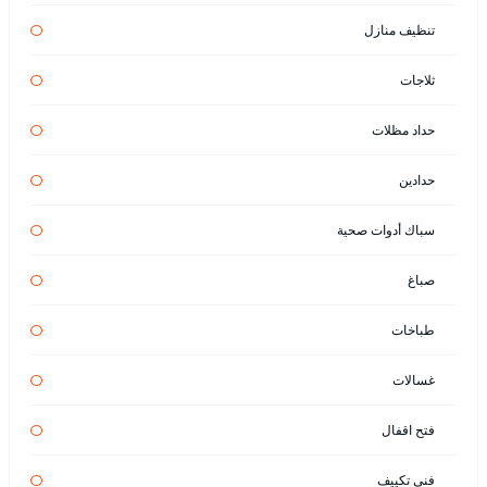
تنظيف منازل
ثلاجات
حداد مظلات
حدادين
سباك أدوات صحية
صباغ
طباخات
غسالات
فتح اقفال
فني تكييف