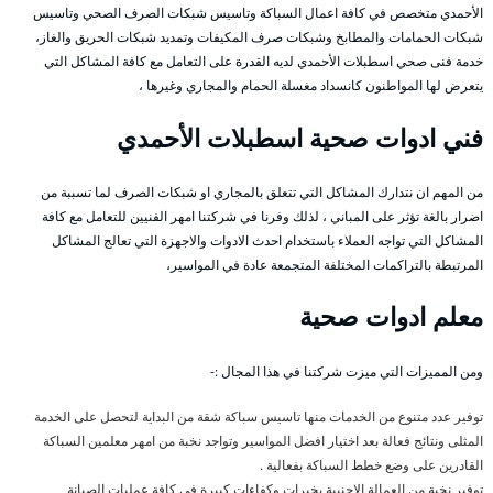
الأحمدي متخصص في كافة اعمال السباكة وتاسيس شبكات الصرف الصحي وتاسيس
شبكات الحمامات والمطابخ وشبكات صرف المكيفات وتمديد شبكات الحريق والغاز،
خدمة فنى صحي اسطبلات الأحمدي لديه القدرة على التعامل مع كافة المشاكل التي
يتعرض لها المواطنون كانسداد مغسلة الحمام والمجاري وغيرها ،
فني ادوات صحية اسطبلات الأحمدي
من المهم ان نتدارك المشاكل التي تتعلق بالمجاري او شبكات الصرف لما تسببة من
اضرار بالغة تؤثر على المباني ، لذلك وفرنا في شركتنا امهر الفنيين للتعامل مع كافة
المشاكل التي تواجه العملاء باستخدام احدث الادوات والاجهزة التي تعالج المشاكل
المرتبطة بالتراكمات المختلفة المتجمعة عادة في المواسير،
معلم ادوات صحية
ومن المميزات التي ميزت شركتنا في هذا المجال :-
توفير عدد متنوع من الخدمات منها تاسيس سباكة شقة من البداية لتحصل على الخدمة
المثلى ونتائج فعالة بعد اختيار افضل المواسير وتواجد نخبة من امهر معلمين السباكة
القادرين على وضع خطط السباكة بفعالية .
توفير نخبة من العمالة الاجنبية بخبرات وكفاءات كبيرة في كافة عمليات الصيانة