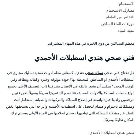
الاستحمام
مصارف الاستحمام
التخلص من الطعام
موزعات الماء الساخن
تنقية المياه
معظم السباكين من ذوي الخبرة في هذه المهام المشتركة.
فني صحي هندي اسطبلات الأحمدي
هل تحتاج فني صحي
سباك صحي
هندي باكستاني معلم ادوات صحية تسليك مجاري في
اسطبلات الأحمدي او المناطق المحيطة بها؟ جودة موثوقة وخبرة وكفالة ونظافة وفي
الوقت المحدد؟ يمكنك أن تشعر بالثقة في الاتصال بشركتنا ذات التصنيف الأعلى بجميع
أنواع خدمات السباكة والادوات الصحية دعنا نقدم لك تقريرًا سريعًا وسهلاً. نحن فنيين
مرخصين ولدينا خبرة واسعة في إصلاح السباكة والتركيبات والصيانة . ستعامل أنت
وممتلكاتك باحترام واهتمام لتحصل على اسطبلات الأحمدية والراحة التي تستحقها. بغض
النظر عن مشكلة السباكة التي تواجهها ، سيتم اصلاحها في المرة الأولى وسيتم ترك
المكان نظيفًا ومرتبًا!
صحي هندي اسطبلات الأحمدي