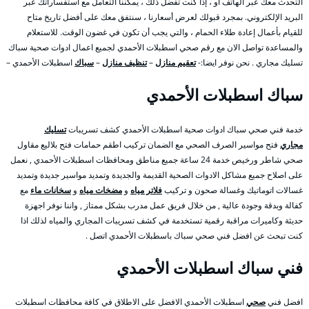
التحدث معك عبر الهاتف أو ، إذا كنت تفضل ذلك ، يمكننا التعامل مع استفساراتك عبر
البريد الإلكتروني. بمجرد قبولك لعرض أسعارنا ، سنتفق معك على أفضل تاريخ متاح
للقيام بأعمال إعادة طلاء الحمام ، والتي يجب أن تكون في غضون الوقت. للاستعلام
والمساعدة تواصل الان مع رقم صحي اسطبلات الأحمدي لجميع اعمال ادوات صحية سباك
تسليك مجاري . نحن نوفر ايضا:-
تعقيم منازل
–
تنظيف منازل
–
سباك
اسطبلات الأحمدي –
سباك اسطبلات الأحمدي
خدمة فني صحي سباك ادوات صحية اسطبلات الأحمدي كشف تسريبات
تسليك
مجاري
فتح مواسير الصرف الصحي مع الضمان تركيب اطقم حمامات فتح بلاليع مقاول
صحي شاطر ورخيص خدمة 24 ساعة جميع مناطق ومحافظات اسطبلات الأحمدي , نعمل
على اصلاح جميع مشاكل الادوات الصحية القديمة والجديدة وتمديد مواسير جديدة وتمديد
غسالات اتوماتيك وغسالة صحون و تركيب
فلاتر مياه
و
مضخات مياه
و
سخانات ماء
مع
كفالة وبدقة وجودة عالية , من خلال فريق عمل مدرب بشكل ممتاز , واننا نوفر اجهزة
حديثة وكاميرات مراقبة رقمية تستخدمة في كشف تسريبات المجاري والمياه لذلك اذا
كنت تبحث عن افضل فني صحي سباك باسطبلات الأحمدي اتصل .
فني سباك اسطبلات الأحمدي
افضل فني
صحي
اسطبلات الأحمدي الافضل على الاطلاق في كافة محافظات اسطبلات