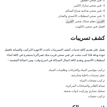
2- فني صحي القصور
3- فني صحي مبارك الكبير
4- فني صحي ضاحية صباح السالم
5- فني صحي اسطبلات الأحمدي والعدان
القرين
معلم شباك صحي
القرين
افضل فني صحي بالكويت
كشف تسريبات
نعمل على تقديم كافة خدمات كشف التسريبات باحدث الاجهزة التركيب والصيانة بافضل
جودة ودقة فاذا كنت تبحث عن فني صحي قريب منك فمراكزنا منتشرة في كافة انحاء
اسطبلات الأحمدي ونقدم كافة اعمال السباكة في اسرع وقت، ومن اعمالنا المقدمة :-
تركيب مواسير المياه والخزانات وطلمبات المياه.
عمل تمديدات داخلية وخارجية.
تركيب مضخات المياه .
صيانة الفلاتر والسخانات المركزية.
تسليك مجاري وتركيب ادوات صحية.
تركيب حنفيات