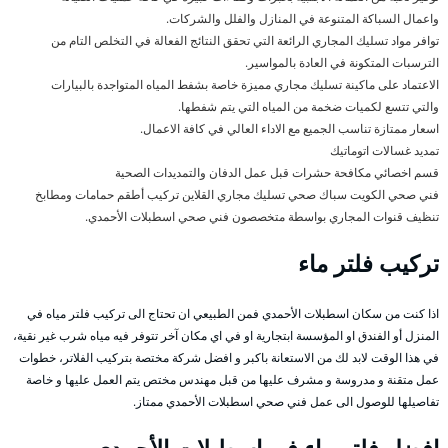
واعمال السباكة المتنوعة في المنازل والفلل والشركات.
توافر مواد تسليك المجاري الرائعة التي تحقق النتائج الفعالة في التخلص التام من
الترسبات المتكونة في العادة بالمواسير.
الاعتماد على ماكينة تسليك مجاري مميزة خاصة بشفط المياه المتواجدة بالبيارات
والتي تتسع لكميات ضخمة من المياه التي يتم شفطها.
اسعار ممتازة تناسب الجميع مع الاداء العالي في كافة الاعمال.
تمديد غسالات اتوماتيك
قسم اخصائي مكافحة حشرات قبل عمل الدفان والتمديدات الصحية
فني صحي الكويت سباك صحي تسليك مجاري القلاين تركيب أطقم حمامات ومطابخ
تنظيف قنوات المجاري بواسطة متخصصون فني صحي اسطبلات الأحمدي.
تركيب فلتر ماء
اذا كنت من سكان اسطبلات الأحمدي فمن الطبيعي ان تحتاج الى تركيب فلتر مياه في
المنزل أو الفندق او المؤسسة ابتجارية او في اي مكان آخر تتوفر فيه مياه شرب غير نقية،
في هذا الوقت لابد لك من الاستعانة باكبر و افضل شركة مختصة بتركيب الفلاتر، خطوات
عمل متقنة و مدروسة و مشرف عليها من قبل مهندس مختص يتم العمل عليها و خاصة
تفاصيلها للوصول الى عمل فني صحي اسطبلات الأحمدي ممتاز.