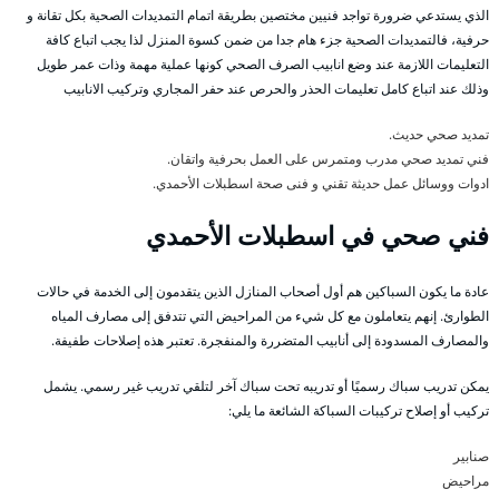
الذي يستدعي ضرورة تواجد فنيين مختصين بطريقة اتمام التمديدات الصحية بكل تقانة و
حرفية، فالتمديدات الصحية جزء هام جدا من ضمن كسوة المنزل لذا يجب اتباع كافة
التعليمات اللازمة عند وضع انابيب الصرف الصحي كونها عملية مهمة وذات عمر طويل
وذلك عند اتباع كامل تعليمات الحذر والحرص عند حفر المجاري وتركيب الانابيب
تمديد صحي حديث.
فني تمديد صحي مدرب ومتمرس على العمل بحرفية واتقان.
ادوات ووسائل عمل حديثة تقني و فنى صحة اسطبلات الأحمدي.
فني صحي في اسطبلات الأحمدي
عادة ما يكون السباكين هم أول أصحاب المنازل الذين يتقدمون إلى الخدمة في حالات
الطوارئ. إنهم يتعاملون مع كل شيء من المراحيض التي تتدفق إلى مصارف المياه
والمصارف المسدودة إلى أنابيب المتضررة والمنفجرة. تعتبر هذه إصلاحات طفيفة.
يمكن تدريب سباك رسميًا أو تدريبه تحت سباك آخر لتلقي تدريب غير رسمي. يشمل
تركيب أو إصلاح تركيبات السباكة الشائعة ما يلي:
صنابير
مراحيض