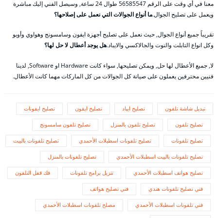
معنا في أي وقت على الرقم 56585547 طوال 24 ساعة, وسيصل الفني إليك مباشرة
ويعمل على تصليح الجوال.
ما أنواع الجوالات التي نعمل على إصلاحها؟
تقريباً جميع أنواع الجوال, حيث نعمل على تصليح أجهزة ايفون وسامسونج وهواوي وأوبو
وكل انواع التابلت والنوت والجالاكسي والايباد.
هل يوجد أعطال لا حل لها؟
لا, جميع الأعطال لها حل, ويمكن تصليحها, سواء كانت Hardware او Software, لدينا
فنيين محترفين يعملون على صيانة كل الجوالات من كل الماركات مهما كانت الأعطال.
تبديل شاشة تلفون
تصليح ايباد
تصليح ايفون
تصليح ايفونات
تصليح تلفون
تصليح تلفون بالمنزل
تصليح تلفون سامسونج
تصليح تلفونات
تصليح تلفونات اسطبلات الأحمدي
تصليح تلفونات بالبيت
تصليح تلفونات بالبيت اسطبلات الأحمدي
تصليح تلفونات بالمنزل
تصليح هواتف اسطبلات الأحمدي
تنزيل برامج تلفونات
فك قفل التلفون
فني تصليح تلفونات هندي
فني تصليح هواتف
فني تلفونات اسطبلات الأحمدي
مصلح تلفونات اسطبلات الأحمدي