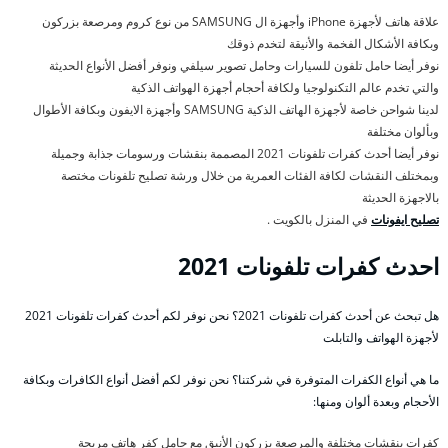
علاقة هاتف لأجهزة iPhone وأجهزة ال SAMSUNG من نوع كروم ومرصعة بزركون
وبكافة الأشكال الفخمة والأنيقة لتخدم ذوقك
نوفر أيضا حامل تلفون للسيارات وحامل تصوير سيلفي ونوفر أفضل الأنواع الحديثة
والتي تخدم عالم التكنولوجيا ولكافة أحجام أجهزة الهواتف الذكية
لدينا شواحن خاصة لأجهزة الهاتف الذكية SAMSUNG وأجهزة الايفون وبكافة الأطوال
وبألوان مختلفة
نوفر أيضا أحدث كفرات تلفونات 2021 المصممة بنقشات ورسومات جذابة وجميلة
وبمختلف النقشات لكافة الفئات العمرية من خلال ورشة تصليح تلفونات مختصة
بالاجهزة الحديثة
تصليح ايفونات
في المنزل بالكويت .
احدث كفرات تلفونات 2021
هل تبحث عن أحدث كفرات تلفونات 2021؟ نحن نوفر لكم أحدث كفرات تلفونات 2021
لأجهزة الهواتف والتابلت
ما هي أنواع الكفرات المتوفرة في شركتنا؟ نحن نوفر لكم أفضل أنواع الكافرات وبكافة
الأحجام وبعدة ألوان ومنها:
كفرات بنقشات مختلفة والمرصعة بزركون الأنيق مع حامل كفر هاتف مريحة