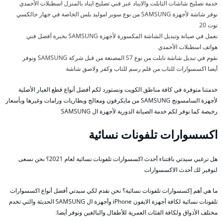
خدمة تصليح شاشات التابلت والايباد عبر فني تصليح ايباد بالمنزل اسطبلات الأحمدي
نوفر شاشة لأجهزة SAMSUNG من نوع سوبر اموليد بلس الخاصة في جهاز جالكسي
نوت 20
نعمل في صيانة وتبديل الشاشة المكسورة لأجهزة SAMSUNG بخبرة أفضل فني
هواتف اسطبلات الأحمدي
نقوم في تبديل شاشة تابلت من نوع S7 المصنعة من قبل شركة SAMSUNG ونوفر
أيضا اكسسوارات للتاب من قلم رسم للتاب وكفر ولاصق شاشة
خدمتنا متوفرة في كافة مناطق الكويت ونستورد لكم أفضل أنواع قطع الغيار الأصلية
لأجهزة السامسونج SAMSUNG من مايكرفون ومعالج وبطاريات ورامات وغيرها وبأسعار
رخيصة كما نوفر لكم خدمة الصيانة الدورية لأجهزة ال SAMSUNG
اكسسوارات تلفونات نسائية
هل ترغبي سيدتي باقتناء أحدث اكسسوارات تلفونات نسائية لعام 2021؟ نحن نسعى
لنوفير لك أحدث الاكسسوارات
ما هي أهم إكسسوارات تلفونات نسائية؟ نحن نقدم لكي سيدتي أفضل أنواع اكسسوارات
تلفونات نسائية لكافة أجهزة الايفون iPhone وأجهزة ال SAMSUNG الحديثة والتي تخدم
مختلف الأذواق ولكافة الفئات العمرية للأطفال والبالغين ونوفر أيضا: