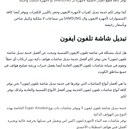
نوفر كافة قطع الغيار الأصلية لأجهزة ال SAMSUNG أو لأجهزة التابلت والايباد
كما نوفر لكم خدمة تبديل كفرات لأجهزة الايفون وحفر بالليزر للكفرات ونوفر أيضا كافة
اكسسوارات لأجهزة الايفون وال SAMSUNG من سماعات لا سلكية وكيبل شاحن
وبأسعار رخيصة
تبديل شاشة تلفون ايفون
هل لديك مشكلة في شاشة تلفون الايفون اللمسية وتبحث عن أفضل خدمة تبديل شاشة
تلفون ايفون؟ نحن نوفر لكم أفضل خدمة تبديل شاشات هواتف ذكية دون ارتكاب أي خطأ
ونقوم في صيانة شاشات تلفون الايفون العادية أيضا بفضل خبرات ورشة تصليح هواتف في
جميع مناطق الكويت
ما هي أفضل أنواع الشاشات التي نوفرها في خدمة تبديل شاشة تلفون ايفون؟ نحن نوفر
كافة أنواع شاشات تلفون ايفون الحديثة ومن أفضل الأنواع اللمسية والعادية ولذلك نوفر
لكم:
خدمة تبديل شاشة تلفون ايفون X ونوفر شاشات ذات نوع Super Amoled الخاصة بهذه
النوع من الهواتف الذكية
نوفر شاشات ضد الماء لأجهزة ايفون اكس اس ونعمل في تبديلها بحرفية عالية وبخبرة
أفضل فني هواتف اسطبلات الأحمدي