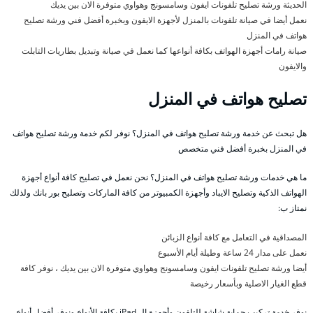
الحديثة ورشة تصليح تلفونات ايفون وسامسونج وهواوي متوفرة الان بين يديك
نعمل أيضا في صيانة تلفونات بالمنزل لأجهزة الايفون وبخبرة أفضل فني ورشة تصليح
هواتف في المنزل
صيانة رامات أجهزة الهواتف بكافة أنواعها كما نعمل في صيانة وتبديل بطاريات التابلت
والايفون
تصليح هواتف في المنزل
هل تبحث عن خدمة ورشة تصليح هواتف في المنزل؟ نوفر لكم خدمة ورشة تصليح هواتف
في المنزل بخبرة أفضل فني متخصص
ما هي خدمات ورشة تصليح هواتف في المنزل؟ نحن نعمل في تصليح كافة أنواع أجهزة
الهواتف الذكية وتصليح الايباد وأجهزة الكمبيوتر من كافة الماركات وتصليح بور بانك ولذلك
نمتاز ب:
المصداقية في التعامل مع كافة أنواع الزبائن
نعمل على مدار 24 ساعة وطيلة أيام الأسبوع
أيضا ورشة تصليح تلفونات ايفون وسامسونج وهواوي متوفرة الان بين يديك ، نوفر كافة
قطع الغيار الاصلية وبأسعار رخيصة
نوفر خدمة تركيب حماية شاشة للتلفون وأجهزة ال iPad بكافة الأنواع ونوفر أفضل أنواع