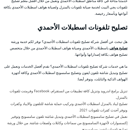
خدمتنا متاحة في كافة مناطق اسطبلات الأحمدي ونعمل من خلال أفضل معلم تصليح
تلفونات يجي البيت لخدمة صيانة تلفونات بالمنزل ولصيانة هواتف اسطبلات الأحمدي بكافة
أنواعها وبأسعار رخيصة.
تصليح تلفونات اسطبلات الأحمدي
هل تبحث عن أفضل شركة تصليح تلفونات اسطبلات الأحمدي؟ نوفر لكم خدمة ورشة
تصليح هواتف
باسطبلات الأحمدي وصيانة هواتف اسطبلات الأحمدي من خلال متخصص
تصليح هواتف بكافة إصداراتها وأنواعها.
ما هي خدمات شركة تصليح تلفونات اسطبلات الأحمدي؟ نقدم أفضل الخدمات ونعمل على
تصليح وتبديل شاشة تلفون ايفون وتصليح سامسونج اسطبلات الأحمدي وكافة أجهزة
الهواتف الذكية والتابلت، ونوفر أيضا:
تنزيل برامج اندرويد وتنزيل كافة تطبيقات من انستقرام، Facebook وفرمتت تلفونات
بالمنزل.
تصليح ايباد بالمنزل اسطبلات الأحمدي وتركيب حماية شاشة للتلفون والايباد وكفرات
ونوفر أحدث كفرات تلفونات 2021
نعمل في تصليح سامسونج اسطبلات الأحمدي وتبديل شاشة تلفون سامسونج وتوفير
إكسسوارات لأجهزة السامسونج من سماعات وكابلات ولصقات شاشة. من خلال ورشة
تصليح تلفونات ايفون وسامسونج