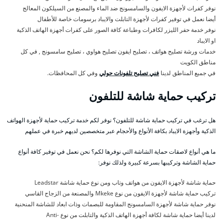
نوفر كفرات لأجهزة الايفون والسامسونج ضد الماء والمصنع من السيلكون المعالج
أيضا نعمل في توفير كفرات لأجهزة التابلت والايباد برسومات خاصة للأطفال
نوفر خدمة حفر الليزر لكافرات وطباعة كافة الصور على كفرات أجهزة الهاتف الذكية
او الايباد
خدمات ورشة تصليح هواتف ، تصليح ايفون تصليح هواوي ، تصليح سامسونج , في كل
مناطق الكويت
في جميع المناطق لدينا
فني تصليح تلفونات حولي
وفي كل المحافظات.
تركيب حماية شاشة للتلفون
هل ترغب في تركيب حماية شاشة للتلفون؟ نوفر لكم خدمة تركيب حماية لأجهزة الهواتف
الذكية وأجهزة الايباد بكافة الأنواع والأحجام عبر متخصصين لديهم خبرة في عملهم
ما هي أنواع لاصقات حماية الشاشة التي نوفرها لكم؟ نحن نعمل في توفير كافة أنواع
حماية الشاشة وتركيبها بسرعة كبيرة ولذلك نوفر:
حماية شاشة لأجهزة الايفون من هواتف وتاب ومن نوع حماية شاشة Leadstar
تركيب حماية شاشة لأجهزة الايفون من نوع Mkeke والمصنعة من الزجاج القاسي
نوفر حماية شاشة لأجهزة السامسونج المقاومة للبصمات وذات ابعاد للشاشة المنحنية
لدينا أيضا حماية شاشة لكافة أجهزة الهاتف الذكية والتابلت من نوع Anti-