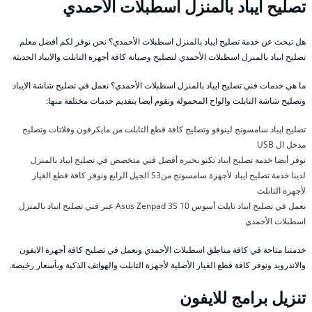
تصليح ايباد بالمنزل اسطبلات الأحمدي
هل تبحث عن خدمة تصليح ايباد بالمنزل اسطبلات الأحمدي؟ نحن نوفر لكم أفضل معلم
تصليح ايباد بالمنزل اسطبلات الأحمدي لتصليح وصيانة كافة أجهزة التابلت والايباد الحديثة
ما هي خدمات فني تصليح ايباد بالمنزل اسطبلات الأحمدي؟ نعمل في تصليح شاشة الايباد
وتصليح شاشة التابلت والواح المحمولة ونقوم أيضا بتقديم خدمات مختلفة منها:
تصليح ايباد سامسونج لينوفو وتصليح كافة قطع التابلت من مايكرفون وفلاتات وتصليح
مدخل ال USB
نوفر أيضا خدمة تصليح ايباد تكنو بخبرة أفضل فني متخصص في تصليح ايباد بالمنزل
لدينا خدمة تصليح ايباد لأجهزة سامسونج منS3 الجيل الرابع ونوفر كافة قطع الغيار
لأجهزة التابلت
نعمل في تصليح ايباد تابلت أسوس Asus Zenpad 3S 10 عبر فني تصليح ايباد بالمنزل
اسطبلات الأحمدي
خدمتنا متاحة في كافة مناطق اسطبلات الأحمدي ونعمل في تصليح كافة أجهزة الايفون
والاندرويد ونوفر كافة قطع الغيار الأصلية لأجهزة التابلت والهواتف الذكية وبأسعار رخيصة.
تنزيل برامج للايفون