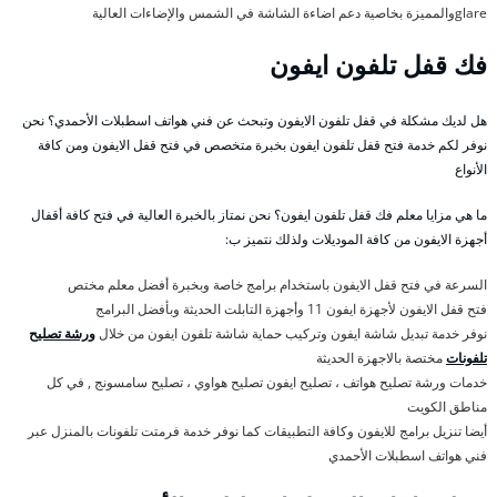
glareوالمميزة بخاصية دعم اضاءة الشاشة في الشمس والإضاءات العالية
فك قفل تلفون ايفون
هل لديك مشكلة في قفل تلفون الايفون وتبحث عن فني هواتف اسطبلات الأحمدي؟ نحن
نوفر لكم خدمة فتح قفل تلفون ايفون بخبرة متخصص في فتح قفل الايفون ومن كافة
الأنواع
ما هي مزايا معلم فك قفل تلفون ايفون؟ نحن نمتاز بالخبرة العالية في فتح كافة أقفال
أجهزة الايفون من كافة الموديلات ولذلك نتميز ب:
السرعة في فتح قفل الايفون باستخدام برامج خاصة وبخبرة أفضل معلم مختص
فتح قفل الايفون لأجهزة ايفون 11 وأجهزة التابلت الحديثة وبأفضل البرامج
نوفر خدمة تبديل شاشة ايفون وتركيب حماية شاشة تلفون ايفون من خلال
ورشة تصليح
تلفونات
مختصة بالاجهزة الحديثة
خدمات ورشة تصليح هواتف ، تصليح ايفون تصليح هواوي ، تصليح سامسونج , في كل
مناطق الكويت
أيضا تنزيل برامج للايفون وكافة التطبيقات كما نوفر خدمة فرمتت تلفونات بالمنزل عبر
فني هواتف اسطبلات الأحمدي