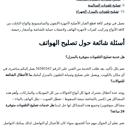
9-
تصليح تلفونات السالمية
10-
تصليح تلفونات بالمنزل الجهراء
نعمل في توفير كافة قطع الغيار الأصلية لأجهزة الايفون والسامسونج والواح التابلت من
كافة الأنواع وتركيب كفرات لأجهزة الهاتف ولاصقات حماية للشاشة وبأسعار رخيصة.
أسئلة شائعة حول تصليح الهواتف
هل خدمة تصليح التلفونات متوفرة بالمنزل؟
نعم بكل تأكيد, بعد طلب الخدمة من الفني على الرقم 56585547 يصل إليكم مباشرة, في
أي مكان بالكويت, ويعمل على تصليح وصيانة التلفون بالمنزل أمامك.
ما الأعطال الشائعة
للجوالات؟
يوجد عدة أعطال تشترك فيها كل أنواع الجوالات من كل الموديلات والماركات, وأهم هذه
المشاكل هي (كسر بالشاشة نتيجة السقوط – تعطل الصوت – تبلل الهاتف بالماء –
مشاكل سوفتوير) وجميع هذه المشاكل لها حل لدينا.
هل خدمات تصليح التلفونات متوفرة
24 ساعة؟
نعم, نعلم أن الجوال مهم جداً للجميع, سواء كان للأعمال أو التواصل, لذلك يمكنك التواصل