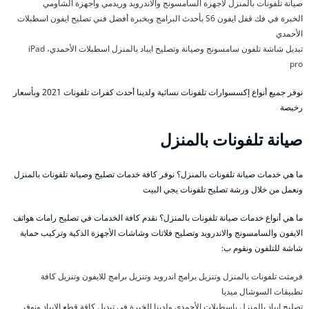
صيانة تلفونات بالمنزل لأجهزة السامسونج والاندرويد وريدمي وأجهزة الشاومي
الخبرة في فك قفل ايفون S6 بأحدث البرامج وبخبرة أفضل فني تصليح ايفون اسطبلات
الأحمدي
تبديل شاشة تلفون سامسونج وصيانة وتصليح ايباد بالمنزل اسطبلات الأحمدي، iPad
pro
نوفر جميع أنواع إكسسوارات تلفونات نسائية ولدينا أحدث كفرات تلفونات 2021 وبأسعار
رخيصة
صيانة تلفونات بالمنزل
ما هي خدمات صيانة تلفونات بالمنزل؟ نوفر كافة خدمات تصليح وصيانة تلفونات بالمنزل
ونعمل من خلال ورشة تصليح تلفونات يجي البيت
ما هي أنواع خدمات صيانة تلفونات بالمنزل؟ نقدم كافة الخدمات في تصليح رامات هواتف
الايفون والسامسونج والاندرويد وتصليح فلاتات وشاشات الأجهزة الذكية وتركيب حماية
شاشة للتلفون ونقوم ب:
فرمتت تلفونات بالمنزل وتنزيل برامج اندرويد وتنزيل برامج للايفون وتنزيل كافة
تطبيقات السوشال ميديا
تصليح ايباد بالمنزل باسطبلات الأحمدي ولدينا الخبرة في تبديل كافة قطع الايباد ونوفر