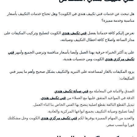
هل تبحث عن خدمات فني تكييف هندي في الكويت؟ وهل تحتاج خدمات التكييف بأسعار
مناسبة وخدمة مميزة؟
نعرض إليكم كافة خدماتنا بفضل
فني تكييف هندي
الكويت لتصليح وتركيب المكيفات على
مدار الساعة واصلاح كافة اعطال التكييف وصيانته،
على يد أكثر الخبراء حرفية بهذا العمل وأيضا بأسعار منافسة وترضي الجميع وأمهر
فني
تكييف مركزي هندي
الكويت ومن جنسيات هندية،
يزود المكيفات بالغاز لمساعدته على التبريد والتكييف بشكل صحيح وأهم ما يميز فني
المكيفات:
الصدق والامانة في المعاملة مع
فني صيانة تكييف هندي
.
الدقة في المواعيد المتفق عليها مع العملاء من
فني تكييف هندي
.
تبديل القطع التالفة بقطع اصلية ينصح بها الفني الخاص بنا اثناء العمل.
أيضا تصليح وصيانة التكييف بجميع انواعها المركزية والعادية.
والعديد من المهام المميزة يوفرها لكم
فني تكييف مركزي هندي
الكويت وحل مشكلتك
فورا وبأنسب سعر.