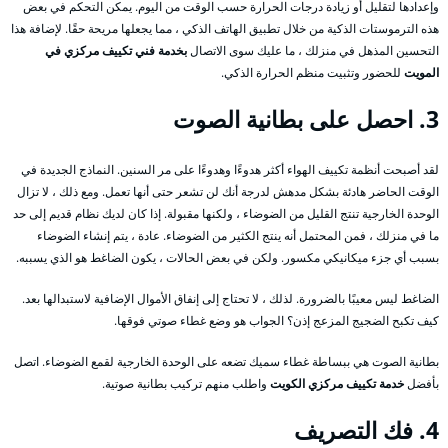
وإعدادها لتقليل أو زيادة درجات الحرارة حسب الوقت من اليوم. يمكن التحكم في بعض
هذه الترموستات الذكية من خلال تطبيق الهاتف الذكي ، مما يجعلها مريحة حقًا. لإضافة هذا
التحسين المذهل في منزلك ، ما عليك سوى الاتصال
بخدمة فني تكييف مركزي في
المويت
للحضور وتثبيت منظم الحرارة الذكي.
3. احصل على بطانية الصوت
لقد أصبحت أنظمة تكييف الهواء أكثر هدوءًا وهدوءًا على مر السنين. النماذج الجديدة في
الوقت الحاضر هادئة بشكل مدهش لدرجة أنك لن تشعر حتى أنها تعمل. ومع ذلك ، لا تزال
الوحدة الخارجية تنتج القليل من الضوضاء ، ولكنها مقبولة. إذا كان لديك نظام قديم إلى حد
ما في منزلك ، فمن المحتمل أنه ينتج الكثير من الضوضاء. عادة ، يتم إنشاء الضوضاء
بسبب أي جزء ميكانيكي مكسور. ولكن في بعض الحالات ، يكون الضاغط هو الذي يسببه.
الضاغط ليس معيبًا بالضرورة. لذلك ، لا تحتاج إلى إنفاق الأموال الإضافية لاستبدالها بعد.
كيف تكبح الضجيج المزعج إذن؟ الجواب هو وضع غطاء صوتي فوقها.
بطانية الصوت هي ببساطة غطاء سميك تضعه على الوحدة الخارجية لقمع الضوضاء. اتصل
بأفضل
خدمة تكييف مركزي الكويت
واطلب منهم تركيب بطانية صوتية.
4. فك التصريف