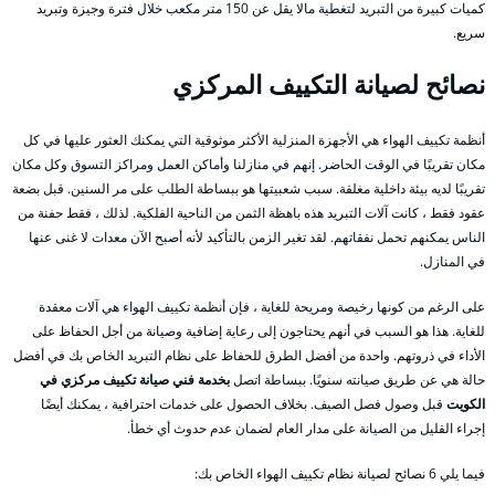
كميات كبيرة من التبريد لتغطية مالا يقل عن 150 متر مكعب خلال فترة وجيزة وتبريد
سريع.
نصائح لصيانة التكييف المركزي
أنظمة تكييف الهواء هي الأجهزة المنزلية الأكثر موثوقية التي يمكنك العثور عليها في كل
مكان تقريبًا في الوقت الحاضر. إنهم في منازلنا وأماكن العمل ومراكز التسوق وكل مكان
تقريبًا لديه بيئة داخلية مغلقة. سبب شعبيتها هو ببساطة الطلب على مر السنين. قبل بضعة
عقود فقط ، كانت آلات التبريد هذه باهظة الثمن من الناحية الفلكية. لذلك ، فقط حفنة من
الناس يمكنهم تحمل نفقاتهم. لقد تغير الزمن بالتأكيد لأنه أصبح الآن معدات لا غنى عنها
في المنازل.
على الرغم من كونها رخيصة ومريحة للغاية ، فإن أنظمة تكييف الهواء هي آلات معقدة
للغاية. هذا هو السبب في أنهم يحتاجون إلى رعاية إضافية وصيانة من أجل الحفاظ على
الأداء في ذروتهم. واحدة من أفضل الطرق للحفاظ على نظام التبريد الخاص بك في أفضل
حالة هي عن طريق صيانته سنويًا. ببساطة اتصل
بخدمة فني صيانة تكييف مركزي في
الكويت
قبل وصول فصل الصيف. بخلاف الحصول على خدمات احترافية ، يمكنك أيضًا
إجراء القليل من الصيانة على مدار العام لضمان عدم حدوث أي خطأ.
فيما يلي 6 نصائح لصيانة نظام تكييف الهواء الخاص بك: