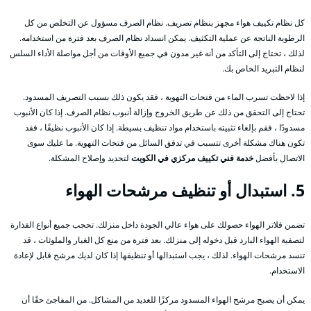
كل نظام تكييف هواء مجهز بنظام تصريف. نظام الصرف مسؤول عن التخلص من كل
الرطوبة الناتجة عن عملية التكثيف. يمكن انسداد نظام الصرف بعد فترة من استخدامه.
لذلك ، تحتاج إلى التأكد من أنه غير مدون في جميع الأوقات من أجل مواصلة الأداء السلس
لنظام التبريد الخاص بك.
إذا لاحظت تسرب الماء من فتحات التهوية ، فقد يكون ذلك بسبب التصريف المسدود.
تحتاج إلى التحقق من ذلك عن طريق الخروج وإزالة أنبوب نظام الصرف. إذا كان الأنبوب
مسدودًا ، فقم بإلغاء تثبيته باستخدام مواد تنظيف بسيطة. إذا كان الأنبوب نظيفًا ، فقد
تكون هناك مشكلة أخرى تتسبب في تدفق السائل من فتحات التهوية. ما عليك سوى
الاتصال بأفضل
خدمة فني تكييف مركزي في الكويت
لتحديد وإصلاح المشكلة.
5. استبدال أو تنظيف مرشحات الهواء
تضمن فلاتر الهواء حصولك على هواء عالي الجودة داخل منزلك. تحجب جميع أنواع القذارة
لتصفية الهواء البارد قبل دخوله إلى منزلك. بعد فترة من منع كل الغبار والملوثات ، قد
تنسد مرشحات الهواء. لذلك ، يجب استبدالها أو تنظيفها إذا كان لديك مرشح قابل لإعادة
الاستخدام.
يمكن أن يصبح مرشح الهواء المسدود مركزًا للعديد من المشاكل. من المفاجئ حقًا أن