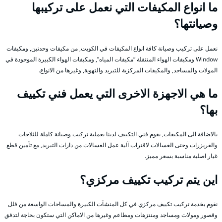
ما انواع المكيفات التي نعمل على تركيبها
وصيانتها؟
نعمل على تركيب وصيانة كافة انواع المكيفات في الكويت, من مكيفات وحدتين, ومكيفات
Window ومكيفات الهواء المتنقلة “مكيفات المياه”, ومكيفات الهواء الكبيرة الموجودة في
المولات والمساجد, والمكيفات المركزية للتبريد والتهوية, وغيرها من الانواع.
ما هي الاجهزة الاخرى التي يعمل فني تكييف
بها؟
بالاضافة الى المكيفات, يقوم فني التكييف لدينا بعملية تركيب وصيانة كاملة للثلاجات
والفريزرات وحتى الغسالات لاقتراب آلية عمل الغسالات من دارات التبريد, مع تأمين قطع
غيار اصلية مناسبة بسعر مميز.
اين يتم تركيب تكييف مركزي؟
نقوم بخدمة تركيب تكييف مركزي في كل المنشآت الكبيرة والمساحات الواسعة من فلل
وقصور ومولات ومساجد ومنتزهات ومطاعم وغيرها من الاماكن التي ستكون بحاجة لتدفق