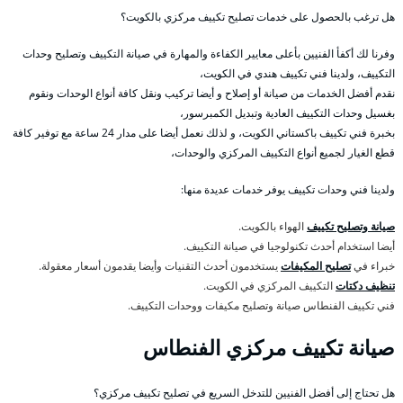
هل ترغب بالحصول على خدمات تصليح تكييف مركزي بالكويت؟
وفرنا لك أكفأ الفنيين بأعلى معايير الكفاءة والمهارة في صيانة التكييف وتصليح وحدات
التكييف، ولدينا فني تكييف هندي في الكويت،
نقدم أفضل الخدمات من صيانة أو إصلاح و أيضا تركيب ونقل كافة أنواع الوحدات ونقوم
بغسيل وحدات التكييف العادية وتبديل الكمبرسور،
بخبرة فني تكييف باكستاني الكويت، و لذلك نعمل أيضا على مدار 24 ساعة مع توفير كافة
قطع الغيار لجميع أنواع التكييف المركزي والوحدات،
ولدينا فني وحدات تكييف يوفر خدمات عديدة منها:
صيانة وتصليح تكييف
الهواء بالكويت.
أيضا استخدام أحدث تكنولوجيا في صيانة التكييف.
خبراء في
تصليح المكيفات
يستخدمون أحدث التقنيات وأيضا يقدمون أسعار معقولة.
تنظيف دكتات
التكييف المركزي في الكويت.
فني تكييف الفنطاس صيانة وتصليح مكيفات ووحدات التكييف.
صيانة تكييف مركزي الفنطاس
هل تحتاج إلى أفضل الفنيين للتدخل السريع في تصليح تكييف مركزي؟