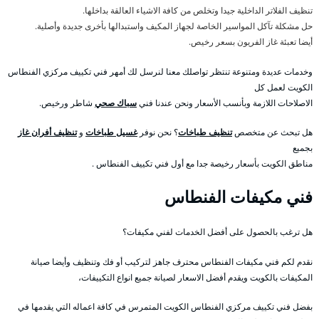
تنظيف الفلاتر الداخلية جيدا وتخلص من كافة الاشياء العالقة بداخلها.
حل مشكلة تآكل المواسير الخاصة لجهاز المكيف واستبدالها بأخرى جديدة وأصلية.
أيضا تعبئة غاز الفريون بسعر رخيص.
وخدمات عديدة ومتنوعة تنتظر تواصلك معنا لنرسل لك أمهر فني تكييف مركزي الفنطاس
الكويت لعمل كل
الاصلاحات اللازمة وبأنسب الأسعار ونحن عندنا فني
سباك صحي
شاطر ورخيص.
هل تبحث عن متخصص
تنظيف طباخات
؟ نحن نوفر
غسيل طباخات
و
تنظيف أفران غاز
بجميع
مناطق الكويت بأسعار رخيصة جدا مع أول فني تكييف الفنطاس .
فني مكيفات الفنطاس
هل ترغب بالحصول على أفضل الخدمات لفني مكيفات؟
نقدم لكم فني مكيفات الفنطاس محترف جاهز لتركيب أو فك وتنظيف وأيضا صيانة
المكيفات بالكويت ويقدم أفضل الاسعار لصيانة جميع انواع التكييفات،
بفضل فني تكييف مركزي الفنطاس الكويت المتمرس في كافة اعماله التي يقدمها في