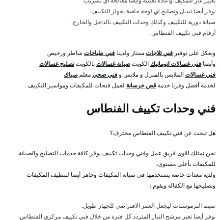
تغيير غاز للمكيف واعادة تعبئته وأيضا معالجة اي تسريب.
نوفر أيضا تبديل وتصليح اي لوحة خاصة بجهاز التكييف.
صيانة دورية للتكييف وكذلك وحدات التكييف بالداخل والخارج.
أرقام فني تكييف الفنطاس .
ونعكل على توفير
فني ثلاجات
ممتاز ولدينا
فني طباخات
شاطر ورخيص
وأيضا
فني غسالات اتوماتيك
الكويت
صيانة غسالات
بالكويت
تصليح غسالات
فني غسالات
الملابس بالمنزل و ملابس و
فني صحي
معلم
سباك
لخدمة أفضل وفرنا خدمة
قص خرسانة
لعمل فتحات للمكيفات ومواسير التكييف .
فني وحدات تكييف الفنطاس
هل تبحث عن فني تكييف الفنطاس محترف؟
نحن نمتلك اقوى فريق عمل وفني وحدات تكييف يوفر كافة خدمات التصليح والصيانة
للمكيفات بأعلى مستوى،
ولديه معدات خاصة يستخدمها في صيانة المكيفات وجاهز أيضا لتنظيف المكيفات
وتصليحها مع الكفالة ويقوم :
ضبط الترموستات ليجعل العمر الافتراضي للجهاز طويل.
نوفر أيضا تغير مرشح التيار المتردد كل فترة من خلال فني تكييف مركزي الفنطاس.