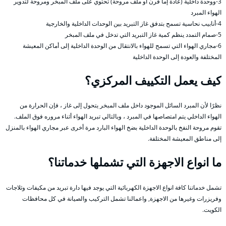
3-ووحدة داخلية (عادة إما فرن أو ملف مروحة) تحتوي على ملف المبخر ومروحة لتدوير
الهواء المبرد
4-أنابيب نحاسية تسمح بتدفق غاز التبريد بين الوحدات الداخلية والخارجية
5-صمام التمدد ينظم كمية غاز التبريد التي تدخل في ملف المبخر
6-مجاري الهواء التي تسمح للهواء بالانتقال من الوحدة الداخلية إلى أماكن المعيشة
المختلفة والعودة إلى الوحدة الداخلية
كيف يعمل التكييف المركزي؟
نظرًا لأن المبرد السائل الموجود داخل ملف المبخر يتحول إلى غاز ، فإن الحرارة من
الهواء الداخلي يتم امتصاصها في المبرد ، وبالتالي تبريد الهواء أثناء مروره فوق الملف.
تقوم مروحة النفخ بالوحدة الداخلية بضخ الهواء البارد مرة أخرى عبر مجاري الهواء بالمنزل
إلى مناطق المعيشة المختلفة.
ما انواع الاجهزة التي تشملها خدماتنا؟
تشمل خدماتنا كافة انواع الاجهزة الكهربائية التي يوجد فيها دارة تبريد من مكيفات وثلاجات
وفريزرات وغيرها من الاجهزة, واعمالنا تشمل التركيب والصيانة في كل محافظات
الكويت.