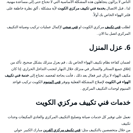
الناس لا يزالون يتجاهلون هذه المشكلة الأساسية التي لا تحتاج حتى إلى مساعدة مهنية.
لذا ، قبل الاتصال
بخدمة فني تكييف مركزي الكويت
لأية مشكلة ، ألق نظرة خاطفة على
فلتر الهواء الخاص بك أولاً.
لطلب
فني تكييف
مركزي الكويت او
فني صحي
لإكمال عمليات تركيب وصيانة التكييف
المركزي اتصل بنا الان .
6. عزل المنزل
لضمان كفاءة نظام تكييف الهواء الخاص بك ، قم بعزل منزلك بشكل صحيح. تأكد من
إغلاق جميع الستائر والستائر في منزلك خلال النهار لتجنب التداخل الحراري. إذا كان
مكيف الهواء لا يزال غير فعال بعد ذلك ، فأنت بحاجة لفحصه. تحتاج إلى
خدمة فني تكييف
الهواء في الكويت
لإصلاح المشكلة الفعلية ونوفر
فني المنيوم
الكويت تركيب قواعد
المنيوم لوحدات التكييف المركزي .
خدمات فني تكييف مركزي الكويت
نعمل على توفير كل خدمات صيانة وتصليح التكييف المركزي والعادي المكيفات وحدات
تكييف
من خلال متخصصين بالتكييف مثل:
فني تكييف مركزي القرين
مبارك الكبير حولي