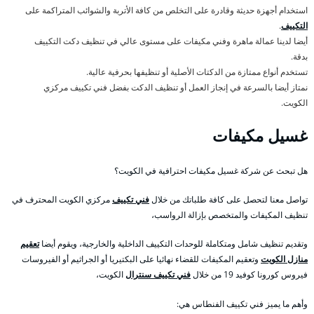
استخدام أجهزة حديثة وقادرة على التخلص من كافة الأتربة والشوائب المتراكمة على
التكييف
.
أيضا لدينا عمالة ماهرة وفني مكيفات على مستوى عالي في تنظيف دكت التكييف
بدقة.
تستخدم أنواع ممتازة من الدكتات الأصلية أو تنظيفها بحرفية عالية.
نمتاز أيضا بالسرعة في إنجاز العمل أو تنظيف الدكت بفضل فني تكييف مركزي
الكويت.
غسيل مكيفات
هل تبحث عن شركة غسيل مكيفات احترافية في الكويت؟
تواصل معنا لتحصل على كافة طلباتك من خلال
فني تكييف
مركزي الكويت المحترف في
تنظيف المكيفات والمتخصص بإزالة الرواسب،
وتقديم تنظيف شامل ومتكاملة للوحدات التكييف الداخلية والخارجية، ويقوم أيضا
تعقيم
منازل الكويت
وتعقيم المكيفات للقضاء نهائيا على البكتيريا أو الجراثيم أو الفيروسات
فيروس كورونا كوفيد 19 من خلال
فني تكييف سنترال
الكويت،
وأهم ما يميز فني تكييف الفنطاس هي: