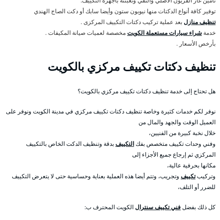
تأمين غاز الفريون الأصلي والنقي وتعبئته بأجهزة التكييف.
توفير كافة أنواع الدكتات منها نيوبون ستون وأيضا سابك أو دكت الصاج الهندي
تنظيف منازل
بعد عملية تركيب دكتات التكييف المركزى .
خدمة
شراء سيارات مستعملة الكويت
مخصصة لعميات صيانة المكيفات .
بأرخص الأسعار .
تنظيف دكتات تكييف مركزي بالكويت
هل تحتاج إلى خدمة تنظيف دكتات تكييف مركزي بالكويت؟
نوفر لكم خدمات كثيرة وخاصة تنظيف دكتات تكييف مركزي في مدينة الكويت ونوفر على
العميل الوقت والجهد والمال من
خلال نخبة كبيرة من الفنيين،
وفني وحدات تكييف متخصص بفك
التكييف
بدقة وتنظيف الدكت الخاص بالتكييف
المركزي ثم إرجاع جميع الأجزاء إلى
مكانها بحرفية عالية،
وتركيب
تكييف
وتجريب، وتتم أيضا هذه العملية بعناية وحساسية حتى لا يتعرض التكييف
للضرر أو التلف،
كل ذلك بفضل
فني تكييف سنترال
الكويت المحترف ب: