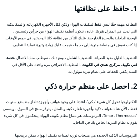
1. حافظ على نظافتها
النظافة مهمة حقًا ليس فقط لمكيفات الهواء ولكن لكل الأجهزة الكهربائية والميكانيكية
التي لديك في المنزل تقريبًا. عادة ، تتكون أنظمة تكييف الهواء من جزأين رئيسيين ،
الوحدة الداخلية والوحدة الخارجية. عليك التأكد من نظافة كلتا الوحدتين في جميع الأوقات.
إذا كنت تعيش في منطقة متربة إلى حد ما ، فيجب عليك زيادة وتيرة عملية التنظيف.
التنظيف القليل مفيد للصيانة. للتنظيف الشامل ، ومع ذلك ، سيطلب منك الاتصال
بخدمة
فني تكييف مركزي هندي في الكويت
. التنظيف الاحترافي مرة واحدة على الأقل في
السنة يكفي للحفاظ على نظام تبريد موثوق به.
2. احصل على منظم حرارة ذكي
التكنولوجيا تحول كل شيء “ذكي”. اعتدنا على وجود هواتف وأجهزة تلفاز منذ بضع سنوات
فقط ، الآن هناك هواتف ذكية وأجهزة تلفاز ذكية. وبالمثل ، يتوفر منتج في السوق ، ويسمى
“Smart Thermostat”. الترموستات هي دماغ نظام تكييف الهواء. يتحكمون في كل شيء
يقوم به نظام التبريد الخاص بك في الداخل.
الثرموستات الذكية الجديدة هي منتجات ثورية لصناعة تكييف الهواء. يمكن برمجتها