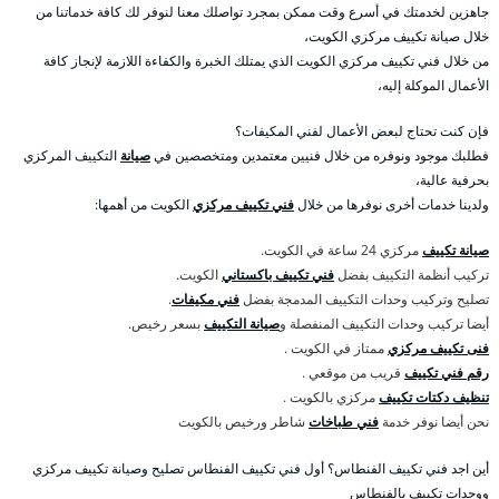
جاهزين لخدمتك في أسرع وقت ممكن بمجرد تواصلك معنا لنوفر لك كافة خدماتنا من
خلال صيانة تكييف مركزي الكويت،
من خلال فني تكييف مركزي الكويت الذي يمتلك الخبرة والكفاءة اللازمة لإنجاز كافة
الأعمال الموكلة إليه،
فإن كنت تحتاج لبعض الأعمال لفني المكيفات؟
فطلبك موجود ونوفره من خلال فنيين معتمدين ومتخصصين في
صيانة
التكييف المركزي
بحرفية عالية،
ولدينا خدمات أخرى نوفرها من خلال
فني تكييف مركزي
الكويت من أهمها:
صيانة تكييف
مركزي 24 ساعة في الكويت.
تركيب أنظمة التكييف بفضل
فني تكييف باكستاني
الكويت.
تصليح وتركيب وحدات التكييف المدمجة بفضل
فني مكيفات
.
أيضا تركيب وحدات التكييف المنفصلة و
صيانة التكييف
بسعر رخيص.
فنى تكييف مركزي
ممتاز في الكويت .
رقم فني تكييف
قريب من موقعي .
تنظيف دكتات تكييف
مركزي بالكويت .
نحن أيضا نوفر خدمة
فني طباخات
شاطر ورخيص بالكويت
أين اجد فني تكييف الفنطاس؟ أول فني تكييف الفنطاس تصليح وصيانة تكييف مركزي
ووحدات تكييف بالفنطاس