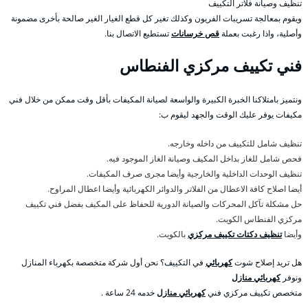
تنظيف وصيانة فلاتر التكييف
ويقوم بمعالجة تسريبات الفريون وكذلك تغير كل قطع الغيار الغير صالحة بأخرى مضمونة
وأصلية، واذا رغبت بعملة
قص خرسانات
تستطيع الاتصال بنا.
فني تكييف مركزي الفنطاس
ونتميز بامتلاكنا الخبرة الكبيرة والواسعة لصيانة المكيفات بأقل وقت ممكن من خلال فني
مكيفات يوفر عليك الوقت والجهد ليقوم ب:
تنظيف شامل للتكييف من داخله وخارجه.
فحص شامل للغاز بداخل المكيف وصيانة الغاز الموجود فيه.
تنظيف الوحدات الداخلية والخارجية وأيضا مجرى صرف المكيفات.
أيضا اصلاح كافة الاعطال من الفلاتر والدوائر الكهربائية وأيضا اعطال المراوح.
حل مشكلة تآكل المحركات والصيانة الدورية للحفاظ على المكيف بفضل فني تكييف
مركزي الفنطاس الكويت.
وأيضا
تنظيف دكتات تكييف مركزي
بالكويت.
هل تريد إصلاح شوت
كهربائي
في التكييف؟ نحن أول شركة متخصصة بكهرباء المنازل
ونوفر
كهربائي منازل
متخصص تكييف مركزي فني
كهربائي منازل
خدمه 24 ساعة .