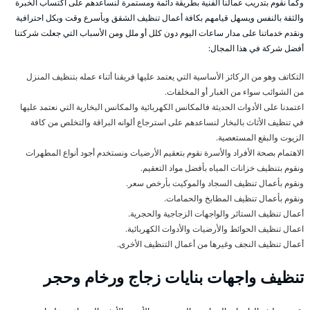
وكما نقوم بتدريب عمالنا الفنية بطريقة دائمة ومستمرة لنساعدهم على اكتساب الخبرة
والثقة بالنفس ويسهل قيامهم بكافة أعمال تنظيف الشقق وبأسرع وقت وبكل احترافية
ونقدم خدماتنا على مدار ساعات اليوم دون كلل أو ملل ومن الأسباب التي جعلت شركتنا
أفضل شركة في هذا المجال:
التكاتف وهو من الركائز الأساسية التي يعتمد عليها فريقنا أثناء عمله بتنظيف المنزل
من الشوائب سواء من الغبار أو المخلفات.
اعتمدنا على الأدوات الحديثة فالمكانس الكهربائية والمكانس البخارية التي نعتمد عليها
في تنظيف الأثاث بالبخار لنساعدهم على استرجاع ألوانه البراقة والتخلص من كافة
الزيوت والبقع المستعصية.
الاهتمام بصحة الأفراد والأسرة نقوم بتعقيم الأرضيات ونستخدم أجود أنواع المطهرات
ونقوم بتنظيف خزانات المياه بأفضل مواد التعقيم.
ونقوم بأعمال تنظيف السجاد والموكيت بأرخص سعر.
ونقوم بأعمال تنظيف المطابخ والحمامات.
أعمال تنظيف الستائر والواجهات الزجاجية والحجرية.
اعمال تنظيف الحوائط والأرضيات والأدوات الكهربائية.
أعمال تنظيف النجف وغيرها من أعمال التنظيف الأخرى.
تنظيف واجهات بنايات زجاج ورخام وحجر