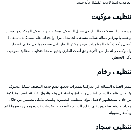
العاملات لدينا لإعادة عفشك كأنه جديد.
تنظيف موكيت
مستعدين لتلبية كافة طلباتك في مجال التنظيف ومتخصصين بتنظيف الموكيت والسجاد
وتعقيمها وتوفير عمالة نسائية مستعدة لخدمة المنزل والحفاظ على ممتلكاته باستعمال
أفضل وأحدث أنواع المطهرات ونوفر مكائن البخار التي نستخدمها في تعقيم السجاد
والموكيت والتدخل من الأتربة وفق أحدث الطرق ونتيح خدمة التنظيف المثالية للموكيت
بأقل الأسعار.
تنظيف رخام
تتميز العمالة النسائية في شركتنا بمميزات تجعلها تقدم خدمة التنظيف بشكل محترف،
وتنظيف وتلميع الرخام للمنازل والفنادق والمشافي وغيرها، وإزالة كافة البقع المتراكمة
من خلال استخدامهن لأفضل مواد التنظيف المضمونة وتلميعه بشكل مستمر، من خلال
معدات حديثة تساعدهن على إعادة الرخام وكأنه جديد، وخدمات عديدة ومميزة نوفرها لكم
وبأسعار مقبولة.
تنظيف سجاد