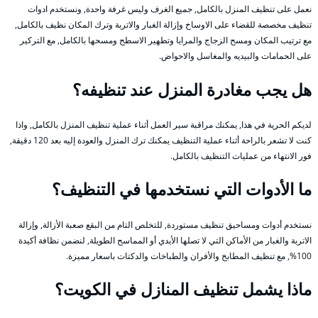
نعمل على تنظيف المنزل بالكامل, جميع الغرف وليس غرفة واحدة, ونستخدم ادوات
تنظيف مخصصة للقضاء على الاوساخ وإزالة الغبار والاتربة وترك المكان نظيف بالكامل,
مع ترتيب المكان ومسح الزجاج والمرايا وتطهير الاسطح ومسحها بالكامل, مع التركير
على الحمامات والبيديه والمغاسل والاحواض.
هل يجب مغادرة المنزل عند تنظيفه؟
لديكم الحرية في هذا, يمكنك مراقبة سير العمل أثناء عملية تنظيف المنزل بالكامل, واذا
كنت لا تشعر بالراحة أثناء عملية التنظيف يمكنك ترك المنزل والعودة إليه بعد 120 دقيقة,
فور الانتهاء من عمليات التنظيف بالكامل.
ما الأدوات التي نستخدمها في التنظيف؟
نستخدم أدوات ومساحيق تنظيف مستوردة, للتخلص التام من البقع صعبة الأزالة, وإزالة
الاتربة والغبار من الأماكن التي لا تصلها الأيدي أو المماسح الطويلة, لنضمن نظافة أكيدة
100%, مع تنظيف المطابخ والأفران والطباخات والدكتات باسعار مميزة.
ماذا يشمل تنظيف المنازل في الكويت؟