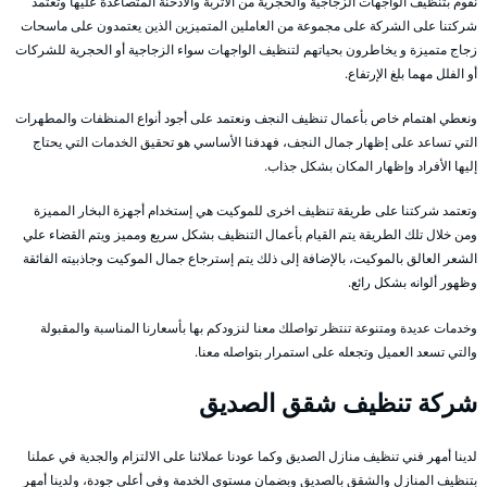
نقوم بتنظيف الواجهات الزجاجية والحجرية من الأتربة والأدخنة المتصاعدة عليها وتعتمد
شركتنا على الشركة على مجموعة من العاملين المتميزين الذين يعتمدون على ماسحات
زجاج متميزة و يخاطرون بحياتهم لتنظيف الواجهات سواء الزجاجية أو الحجرية للشركات
أو الفلل مهما بلغ الإرتفاع.
ونعطي اهتمام خاص بأعمال تنظيف النجف ونعتمد على أجود أنواع المنظفات والمطهرات
التي تساعد على إظهار جمال النجف، فهدفنا الأساسي هو تحقيق الخدمات التي يحتاج
إليها الأفراد وإظهار المكان بشكل جذاب.
وتعتمد شركتنا على طريقة تنظيف اخرى للموكيت هي إستخدام أجهزة البخار المميزة
ومن خلال تلك الطريقة يتم القيام بأعمال التنظيف بشكل سريع ومميز ويتم القضاء علي
الشعر العالق بالموكيت، بالإضافة إلى ذلك يتم إسترجاع جمال الموكيت وجاذبيته الفائقة
وظهور ألوانه بشكل رائع.
وخدمات عديدة ومتنوعة تنتظر تواصلك معنا لنزودكم بها بأسعارنا المناسبة والمقبولة
والتي تسعد العميل وتجعله على استمرار بتواصله معنا.
شركة تنظيف شقق الصديق
لدينا أمهر فني تنظيف منازل الصديق وكما عودنا عملائنا على الالتزام والجدية في عملنا
بتنظيف المنازل والشقق بالصديق وبضمان مستوى الخدمة وفي أعلى جودة، ولدينا أمهر