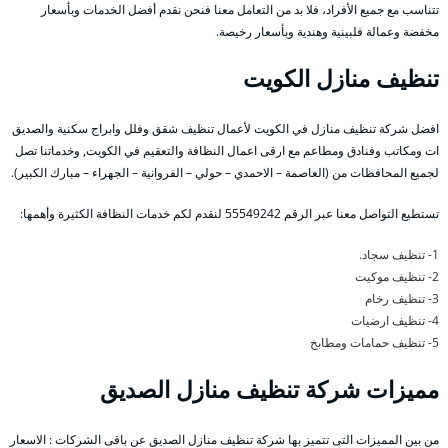
تتناسب مع جميع الأفراد، فلا بد من التعامل معنا فنحن نقدم أفضل الخدمات وبأسعار
مخفضة وعمالة فلبينية وهندية وبأسعار رخيصة.
تنظيف منازل الكويت
افضل شركة تنظيف منازل في الكويت لأعمال تنظيف شقق وفلل وابراج سكنية والصديق
ات ومكاتب وفنادق ومطاعم مع ارقى اعمال النظافة والتعقيم في الكويت, وخدماتنا تصل
لجميع المحافظات من (العاصمة – الاحمدي – حولي – الفروانية – الجهراء – مبارك الكبير).
تستطيع التواصل معنا عبر الرقم 55549242 لنقدم لكم خدمات النظافة الكثيرة وأهمها:
1- تنظيف سجاد.
2- تنظيف موكيت
3- تنظيف رخام
4- تنظيف ارضيات
5- تنظيف حمامات ومطابخ
مميزات شركة تنظيف منازل الصديق
من بين المميزات التى تتميز بها شركة تنظيف منازل الصديق عن باقى الشركات : الاسعار