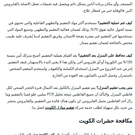
المسجد, وأي مكان يرتاده أناس بشكل دائم ويحصل فيه تجمعات تجعل الاصابة بالفايروس
اكبر, فالوقاية خير من قنطار علاج.
كيف تتم عملية التعقيم؟
نستخدم أكثر مواد التعقيم والتطهير الفاعلية والتي تحتوي في
نسبة كحول عالية تفوق 70%, وذلك لضمان فعالية التعقيم والتطهير, وجميع المواد التي
نستخدمها في التعقيم غير مضرة بصحة الانسان, وفريق التعقيم لدينا يُشرف عليه طبيب
مختص بالجائحة لضمان تعقيم ممتاز.
كيف نحافظ على المنزل بعد التعقيم؟
بعد القيام بعملية التعقيم, أصبح منزلك آمن بنسبة
100% من الكورونا أو أي فايروس آخر, ولكن هذا لا يعني البدء بالاستهتار, فبعد التعقيم,
إحرص عند الخروج من المنزل استخدام الكمامة والكفوف, واستخدم المعقم الشخص
باستمرار, وغسل اليدين بالصابون بعد العودة من الخارج
متى يجب تعقيم المنزل؟
يتم تعقيم المنزل بالكامل بعد اكتمال فترة الحجر الصحي لكل
قاطني المنزل, والتأكد أن جميع القاطنين نتيجة تحليل PCR سلبي, فلو قمنا بالتعقيم وما
زال أحد القاطنين يحمل القايروس, لن يكون هناك فائدة من التعقيم, والفايروس ينتشر
من جديد بكل سهولة لطلب خدمة شركة
تعقيم منازل الكويت
اتصل بنا .
مكافحة حشرات الكويت
نوفر مع خدمات تنظيف منازل الكويت أول وأفضل
شركة مكافحة حشرات
بالكويت