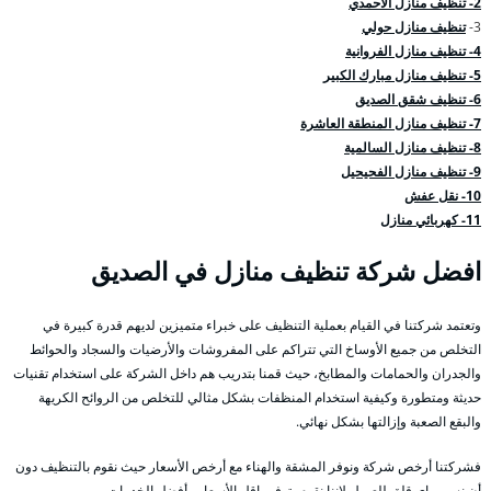
2- تنظيف منازل الاحمدي
3-
تنظيف منازل حولي
4- تنظيف منازل الفروانية
5- تنظيف منازل مبارك الكبير
6- تنظيف شقق الصديق
7- تنظيف منازل المنطقة العاشرة
8- تنظيف منازل السالمية
9- تنظيف منازل الفحيحيل
10- نقل عفش
11- كهربائي منازل
افضل شركة تنظيف منازل في الصديق
وتعتمد شركتنا في القيام بعملية التنظيف على خبراء متميزين لديهم قدرة كبيرة في
التخلص من جميع الأوساخ التي تتراكم على المفروشات والأرضيات والسجاد والحوائط
والجدران والحمامات والمطابخ، حيث قمنا بتدريب هم داخل الشركة على استخدام تقنيات
حديثة ومتطورة وكيفية استخدام المنظفات بشكل مثالي للتخلص من الروائح الكريهة
والبقع الصعبة وإزالتها بشكل نهائي.
فشركتنا أرخص شركة ونوفر المشقة والهناء مع أرخص الأسعار حيث نقوم بالتنظيف دون
أن نسبب اي قلق للعميل لإننا نقوم بتوفير اقل الأسعار وأفضل الخدمات.