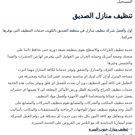
المستحيل.
تنظيف منازل الصديق
اول وأفضل شركة تنظيف منازل في منطقة الصديق بالكويت خدمات التنظيف التي توفرها
شركتنا :
خدمة تنظيف الخزانات والاسطح نقوم بتنظيفه بصفة دورية حتى نحافظ دائما على
صحتك وصحة أسرتك وحماية الخزان من العوامل التي يتعرض لها من الحشرات والصدأ
والشمس وغيرها.
خدمة تنظيف الغرف والمنازل والشقق ونوفر خدماتنا لكافة المنازل مهما كبرت
مساحة المنزل أو إن كان لديك اي مناسبة سعيدة، فشركتنا مثالية ومحترفة في
التعامل في كافة أمور التنظيف دون أن تحدث للعميل اي قلق ونوفر بجانب هذه الخدمة
خدمات تنظيف الجراج والحديثة للفلل ورش الأماكن المغلقة كي لا يصيبها اي حشرات
بفضل خبرة عمالنا واستخدامنا لأقوى الأجهزة وأفضل مواد التنظيف.
خدمة تنظيف المكاتب والشركات والمصانع نقوم بتنظيف الشركات والمصانع على
أكمل وجه ونقوم بتنظيف سوار للواجهات الزجاجية والمستشفيات والمكاتب بأساليب
حديثة ونتعامل مع كافة الأمور بكل دقة دون حدوث أي مشكلة في دوام العمل للشركة.
نقدم أسعارنا المناسبة لك مع الكثير من العروض على الخدمة المميزة.
1-
تنظيف منازل جنوب السرة