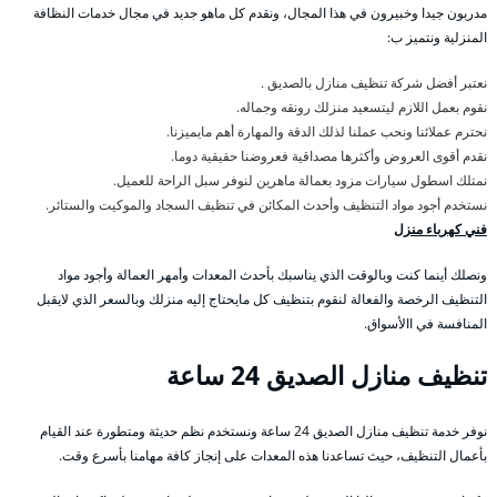
مدربون جيدا وخبيرون في هذا المجال، ونقدم كل ماهو جديد في مجال خدمات النظافة
المنزلية ونتميز ب:
نعتبر أفضل شركة تنظيف منازل بالصديق .
نقوم بعمل اللازم ليتسعيد منزلك رونقه وجماله.
نحترم عملائنا ونحب عملنا لذلك الدقة والمهارة أهم مايميزنا.
نقدم أقوى العروض وأكثرها مصداقية فعروضنا حقيقية دوما.
نمتلك اسطول سيارات مزود بعمالة ماهرين لنوفر سبل الراحة للعميل.
نستخدم أجود مواد التنظيف وأحدث المكائن في تنظيف السجاد والموكيت والستائر.
فني كهرباء منزل
ونصلك أينما كنت وبالوقت الذي يناسبك بأحدث المعدات وأمهر العمالة وأجود مواد
التنظيف الرخصة والفعالة لنقوم بتنظيف كل مايحتاج إليه منزلك وبالسعر الذي لايقبل
المنافسة في االأسواق.
تنظيف منازل الصديق 24 ساعة
نوفر خدمة تنظيف منازل الصديق 24 ساعة ونستخدم نظم حديثة ومتطورة عند القيام
بأعمال التنظيف، حيث تساعدنا هذه المعدات على إنجاز كافة مهامنا بأسرع وقت.