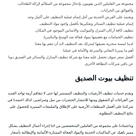
مجموعة من العاملين الذين يقومون بإدخال مجموعة من السلالم لإزالة الطحالب
والعوالق من الخزانات.
ونعتمد على الفرش الحديثة من أجل إتمام عملية التنظيف على أكمل وجه.
إتمام عملية تنظيف الستائر وتعكيرها بأفضل واجود مواد التنظيف.
تنظيف كافة أركان المنزل والموكيت والاساس الموجود في المكان.
تنظيف الحمامات مع تعقيمها بمواد فعالة ضد الوسخ والبكتيريا.
لدينا لمسة سحرية نضيفها لمنزلك بعد التنظيف لابد أن تنعم بها معنا.
أهم ما يميزنا التفاني والسرعة والأمانة في عملنا.
أفضل سعر سوف تحصل عليه معنا مع شركة تنظيف المنازل والستائر في الصديق دونا
عن باقي شركات النظافة الأخرى.
تنظيف بيوت الصديق
ونقدم خدمات تنظيف الأرضيات والتنظيف المستمر لها حتى لا تتفاقم أزمة تواجد العديد
من الفراغات أو الشقوق ومنها للانتشار الحشرات من نمل وصراصير، لذلك اعتمدنا في
شركتنا على أفضل المنظفات الأرضية على الإطلاق والملمعات المميزة للحصول على
نتائج التنظيف المطلوبة.
وباعتمادنا على مجموعة من العاملين المتخصصين من اجا إجراء أعمال التنظيف بشكل
مميز ناهيك عن الماكينات الحديثة والمواد الفعالة الممتازة الألمانية والإيطالية بأسعار