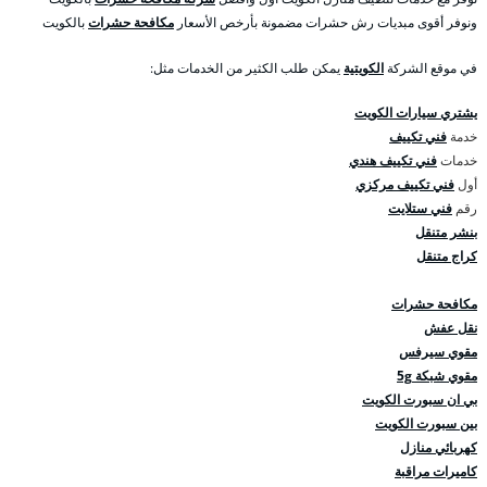
ونوفر أقوى مبديات رش حشرات مضمونة بأرخص الأسعار
مكافحة حشرات
بالكويت
في موقع الشركة
الكويتية
يمكن طلب الكثير من الخدمات مثل:
يشتري سيارات الكويت
خدمة
فني تكييف
خدمات
فني تكييف هندي
أول
فني تكييف مركزي
رقم
فني ستلايت
بنشر متنقل
كراج متنقل
مكافحة حشرات
نقل عفش
مقوي سيرفس
مقوي شبكة 5g
بي ان سبورت الكويت
بين سبورت الكويت
كهربائي منازل
كاميرات مراقبة