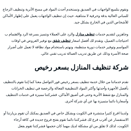
ونقوم بتلميع الواجهات في الصديق ونستخدم أحدث المواد في مسح الأتربة وتنظيف الزجاج
للمباني العالية بدقة وحرفية لا متناهية، حيث إن تنظيف الواجهات يعمل على إظهار الأماكن
للأشخاص الذين في الخارج بشكل جيد.
وجاهزين لتقديم خدمات
تنظيف منازل
والرد على العملاء ونتميز بسرعة الرد والاهتمام ب
احتياجات العميل، ونقدم لك أفضل اسعار
تنظيف شقق
مع توفير العروض في اوقات
المواسم وتوفير خدمات دورية منتظمة، ونهتم باستخدام مواد نظافة لا تعمل على أضرار
صحة الأسرة وذلك عن طريق تدريب العمالة تدريب تقني عالي.
شركة تنظيف المنازل بسعر رخيص
نقدم خدماتنا من خلال خدمة تنظيف بسعر رخيص فور التواصل معنا كما إننا نقوم بالتنظيف
بأفضل الأجهزة وأحدثها وأكثر المواد التنظيفية الفعالة والرخصة في تنظيف الخزانات
والمنازل مع شفط الأتربة وحتى في أضيق الأماكن، فشركتنا مميزة في خدمات التنظيف
وأسعارنا دائما متميزة بها عن أي شركة أخرى.
ولدينا افرع كثيرا منتشرة في الكويت وبشكل خاص في الصديق يمكنك أن تقوم بزيارتنا أو
الاستفسار عن أقرب فرع لك فشركتنا دائما تقوم بفتح فروع جديدة في كافة أرجاء
الكويت، لذلك لا تقلق من اي مشكلة لديك مهما كان حجمها فشركتنا تقوم بفعل