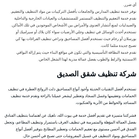
أي ضرر.
نوفر خدمة تنظيف المدارس والجامعات بأفضل التركيبات من مواد التنظيف والتعقيم.
نقدم خدمة التعقيم والتنظيف المستمر للمستشفيات والعيادات الخارجية والداخلية
والصيدليات لمنع أنتشار العدوى والأمراض بين الأشخاص الموجودين في تلك الأماكن.
نستخدم أحدث الوسائل في تنظيف وجلي الأرضيات سواء كان بلاك أو سيراميك أو
بورسلان أو رخام حيث نستخدم أفضل المساحيق ونراعي تنظيف الفراغات بها كي
تصبح جديدة مثلما كانت.
نقدم خدمة النظافة التأسيسية والتي تكون في مواقع البناء حيث يتم إزالة البواقي
الاسمنتية والزلط والطوب بفضل عمالة مدربة لهذا الشغل الخاص.
شركة تنظيف شقق الصديق
نستخدم أفضل التقنيات الحديثة وأجود أنواع المساحيق ذلت الروائح العطرة في تنظيف
الحمامات وتعقيمها وغسل السجاد وتعطير ليشعر عميلنا بالراحة ونقدم خدمة تنظيف
المساجد والحوائط من الأتربة والعنكبوت.
فشركتنا متميزة في تقديم أفضل خدمة في بيوت الله، ناهيك عن اهتمامنا بتنظيف الفنادق
بفضل العمالة المؤهلة والمتمرسة في تنظيف الغرف باستمرار وتنظيف المطاعم، وتجعل
الفندق في أحسن مستوى مع تعقيم الحمامات وتعطير المطابخ بتوفير أفضل أنواع
المساحيق ومواد التنظيف في غسيل المفروشات حتى تصبح في أحسن حال.