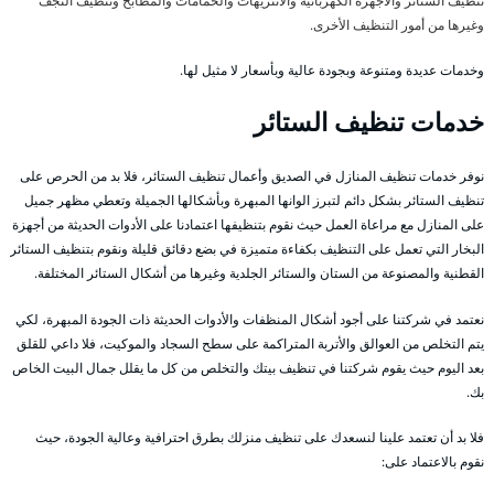
تنظيف الستائر والأجهزة الكهربائية والانتريهات والحمامات والمطابخ وتنظيف النجف
وغيرها من أمور التنظيف الأخرى.
وخدمات عديدة ومتنوعة وبجودة عالية وبأسعار لا مثيل لها.
خدمات تنظيف الستائر
نوفر خدمات تنظيف المنازل في الصديق وأعمال تنظيف الستائر، فلا بد من الحرص على
تنظيف الستائر بشكل دائم لتبرز الوانها المبهرة وبأشكالها الجميلة وتعطي مظهر جميل
على المنازل مع مراعاة العمل حيث نقوم بتنظيفها اعتمادنا على الأدوات الحديثة من أجهزة
البخار التي تعمل على التنظيف بكفاءة متميزة في بضع دقائق قليلة ونقوم بتنظيف الستائر
القطنية والمصنوعة من الستان والستائر الجلدية وغيرها من أشكال الستائر المختلفة.
نعتمد في شركتنا على أجود أشكال المنظفات والأدوات الحديثة ذات الجودة المبهرة، لكي
يتم التخلص من العوالق والأتربة المتراكمة على سطح السجاد والموكيت، فلا داعي للقلق
بعد اليوم حيث يقوم شركتنا في تنظيف بيتك والتخلص من كل ما يقلل جمال البيت الخاص
بك.
فلا بد أن تعتمد علينا لنسعدك على تنظيف منزلك بطرق احترافية وعالية الجودة، حيث
نقوم بالاعتماد على: