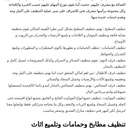
العمالة مع مشرف عليهم، ححيث أننا نقوم بتوزع المهام عليهم حسب الخبرة والكفاءة
وكل مجموعة يرأسها مشرف فني للاشراف على سير عملية التنظيف على أكمل وجه
ونقدم خدمات عديدة منها:
تنظيف المطبخ : نهتم بتنظيف المطبخ بشكل كبير نظرا لأهمية المكان نقوم بتنظيفه
بعناية فائقة وتنظيف البتوجاز و الثلاجات و تلميع الارضيات والجدران من الزيوت و
الأوساخ.
تنظيف الحمامات : ننظف الحمامات و نطهرها بأقوى المعطرات و المطهرات ونلمع
الجدران والحوائط.
تنظيف غرف النوم : نقوم بتنظيف الستائر و السرائر وكذلك المفروشات غسيل كامل و
التنظيف بالبخار.
تنظيف غرف الاطفال : من اهم اماكن الشقق حيث اننا نهتم بتنظيفه على اكمل وجه
وتعقيمه وتلميع الأثاث والأرضيات وغسل السجاد والستائر.
تنظيف غرف المجالس : نهتم بتنظيف المجالس بالبخار لتبدو دائما كالجديدة لتستقبلوا
ضيوفكم وانتم مرتاحين البال.
تنظيف الموكيت : تنظيف جميع انواع الموكيت الفاتح و الغامق بجميع انواع اقمشته حتى
الجلد وغسيل السجاد وتلميع الثريات والتحف وكل ما يحتاجه منزلكم، فقط تواصلوا معنا
لنرسل لكن أمهر فني تنظيف منازل الصديق وبسعر مناسب.
تنظيف مطابخ وحمامات وتلميع اثاث