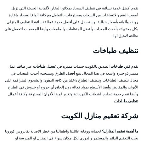
نقدم أفضل خدمة نسائية في تنظيف السجاد بمكائن البخار الألمانية الحديثة التي تزيل
أصعب البقع والاتساخات من السجاد، ومحترفات بالتعامل مع كافة أنواع السجاد وإعادة
رونقه وألوانه بأسعار خيالية، وستحصل على أفضل خدمة عمالة نسائية للتنظيف المنزلي
بكل محتوياته بأحدث المعدات وأفضل المنظفات والملمعات وأيضا المعقمات لتحصل على
نظافة لامثيل لها.
تنظيف طباخات
نقدم
فني طباخات
الصديق بالكويت خدمات مميزة في
غسيل طباخات
عبر طاقم عمل
متميز ذو خبرة واسعة في هذا المجال يتبع أفضل الطرق ويستخدم أحدث المعدات في
مجال تنظيف الطباخات وتنظيف الطباخ داخليا من كافة الدهون والشحوم المتراكمة على
الأبواب والمقابض وأيضا الأسطح بمواد فعالة دون إلحاق أي جروح أو خدوش في الطباخ
وأيضا نقدم خدمة تصليح الشعلات الكهربائية وتغيير لمبة الأفران المحترقة وكافة أعمال
تنظيف طباخات
.
شركة تعقيم منازل الكويت
ما أهمية تعقيم المنازل؟
لحماية ووقاية عائلتنا واطفالنا من خطر الاصابة بفايروس كورونا
يجب التعقيم الدائم والمستمر والدوري لكل مكان سواء في المنزل او المدرسة او