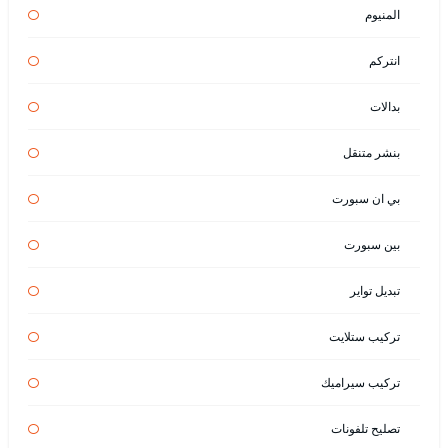
المنيوم
انتركم
بدالات
بنشر متنقل
بي ان سبورت
بين سبورت
تبديل تواير
تركيب ستلايت
تركيب سيراميك
تصليح تلفونات