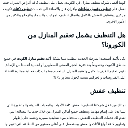
كوننا أفضل شركة تنظيف منازل في الكويت, نعمل على تنظيف كافة أغراض المنزل, حيث
نعمل على
تنظيف وغسيل طباخات
وأفران غاز, بالاضافة الى خدمات
تنظيف دكتات
تكييف
مركزي, وتنظيف العفش بالكامل واعمال تنظيف الموكيت والسجاد والزجاج والكثير من
الأمور الأخرى.
هل التنظيف يشمل تعقيم المنازل من
الكورونا؟
بكل تأكيد, أصبحت المرحلة الجديدة تتطلب مننا بشكل أكيد
تعقيم منازل الكويت
في جميع
مناطق الكويت وخصوصاً بعد فترة الحجر الصحي للمصابين, أو لحماية أنفسنا من الإصابة,
نقوم بتعقيم الغرف بالكامل وتعقيم المنزل باستخدام معقمات ذات فعالية ممتازة للقضاء
على الفيروسات والجراثيم بنسبة كحول تتجاوز 75%.
تنظيف عفش
نمتلك من خلال شركتنا لتنظيف العفش كافة الأدوات والمعدات الحديثة والمتطورة التي
تساعدنا على إتمام مهامنا وتنظيف جميع أماكن المنزل من خلال خدماتنا النسائية التي
تقدم لك خدمات التنظيف للعفش باستخدام مواد تنظيفية مميزة وتعتمد على إظهار
وتطهير كافة أنواع الأثاث والعفش وستحصل على أعلى مستوى من النظافة التي تقوم بها