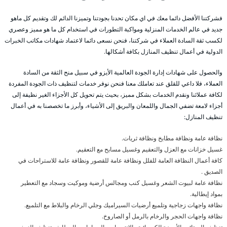
فشركتنا الأفضل دائما معك في اي مكان تحدنا بجودتنا وتميزنا الدائم لك وتقديم كل ماهو
جديد في عالم الخدمات المنزلية ومواكبة التطورات في استخدام كل ما هو مميز وعصري
لكسب ثقة السادة العملاء في شركتنا، فنحن نسعى دائما لاعتماد شهادات مكاتب الخبرات
الدولية في أعمال تنظيف المنازل بكافة أشكالها.
والحصول على شهادات إدارة الجودة العالمية الأيزو في سبيل منح الثقة من السادة
العملاء، فلا داعي للقلق عند تعاملك معنا فنحن نوفر خدمات لتنظيف ذات الجودة المفردة
لكافة عملائنا ونقدم الخدمات بشكل مميز، بحيث يتم تحويل كل الأجزاء الغير نظيفة إلى
أجزاء لامعة تضفي الجمال واللمعان والبريق إلى الأشياء، وأبرز ما تخصصنا به في أعمال
تنظيف المنازل:
نظافة عامة ونظافة مطابخ ونظافة ثريات.
غسيل خزانات مع العزل والتعقيم وغسيل مسابح مع التعقيم.
كافة أعمال النظافة العامة للفلل ونظافة عامة للقصور ونظافة عامة للاستراحات في
الصديق .
نظافة عامة لبيوت الشعر وغسيل كنب ومجالس أرضية وموكيت وسجاد مع التعطير
بمواد إيطالية.
نظافة واجهات زجاجية وتلميع أرضيات السيراميك وجلي الرخام والبلاط مع التلميع.
نظافة واجهات الحجر والرخام بالرمل أو الصاروخ.