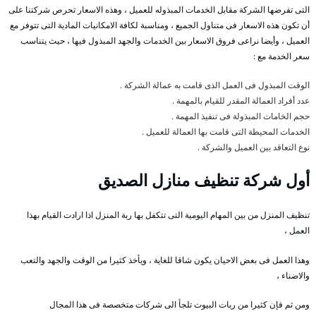
التى تفرضها الشركة مقابل الخدمات المبذوله للعميل ، وهذه الاسعار تحرص شركتنا على
أن تكون هذه الاسعار فى متناول الجميع ، ومناسبة لكافة الامكانيات المادية التى تتوفر مع
العميل ، وأيضا نراعى فروق الاسعار بين الخدمات والجهد المبذول فيها ، حيث يتناسب
سعر الخدمة مع :
الوقت المبذول فى العمل الذى قامت به عمالة الشركة .
عدد أفراد العمالة المقدر للقيام بالمهمة .
حجم الخامات المبذولة فى تنفيذ المهمة .
الخدمات المحيطة التى قامت بها العمالة للعميل .
نوع التعاقد بين العميل والشركة .
أول شركة تنظيف منازل الصديق
تنظيف المنزل من بين المهام اليومية التى تتكفل بها ربة المنزل اذا ارادت القيام بهذا
العمل ،
وهذا العمل فى بعض الاحيان يكون شاقا للغاية ، ويأخذ كثيرا من الوقت والجهد والتعب
والاضناء ،
ومن ثم فإن كثيرا من ربات البيوت تلجأ الى شركات متخصصة فى هذا المجال