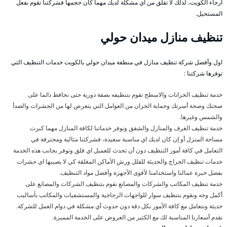
أرجاء الكويت، لذلك لا تقلق من اي مشكلة لديك مهما كان حجمها فشركتنا تقوم بفعل
المستحيل.
تنظيف منازل ميدان حولي
اول وأفضل شركة تنظيف منازل في منطقة ميدان حولي بالكويت خدمات التنظيف التي
توفرها شركتنا :
خدمة تنظيف الخزانات والاسطح نقوم بتنظيفه بصفة دورية حتى نحافظ دائما على
صحتك وصحة أسرتك وحماية الخزان من العوامل التي يتعرض لها من الحشرات والصدأ
والشمس وغيرها.
خدمة تنظيف الغرف والمنازل والشقق ونوفر خدماتنا لكافة المنازل مهما كبرت
مساحة المنزل أو إن كان لديك اي مناسبة سعيدة، فشركتنا مثالية ومحترفة في
التعامل في كافة أمور التنظيف دون أن تحدث للعميل اي قلق ونوفر بجانب هذه الخدمة
خدمات تنظيف الجراج والحديثة للفلل ورش الأماكن المغلقة كي لا يصيبها اي حشرات
بفضل خبرة عمالنا واستخدامنا لأقوى الأجهزة وأفضل مواد التنظيف.
خدمة تنظيف المكاتب والشركات والمصانع نقوم بتنظيف الشركات والمصانع على
أكمل وجه ونقوم بتنظيف سوار للواجهات الزجاجية والمستشفيات والمكاتب بأساليب
حديثة ونتعامل مع كافة الأمور بكل دقة دون حدوث أي مشكلة في دوام العمل للشركة.
نقدم أسعارنا المناسبة لك مع الكثير من العروض على الخدمة المميزة.