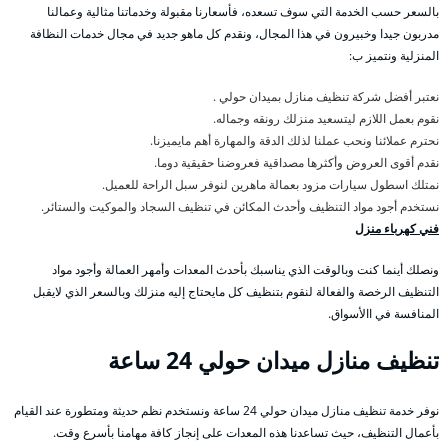
بالسعر حسب الخدمة التي سوف تسعده، فأسعارنا مقبولة وخدماتنا مثالية وعمالنا
مدربون جيدا وخبيرون في هذا المجال، ونقدم كل ماهو جديد في مجال خدمات النظافة
المنزلية ونتميز ب:
نعتبر أفضل شركة تنظيف منازل بميدان حولي .
نقوم بعمل اللازم ليتسعيد منزلك رونقه وجماله.
نحترم عملائنا ونحب عملنا لذلك الدقة والمهارة أهم مايميزنا.
نقدم أقوى العروض وأكثرها مصداقية فعروضنا حقيقية دوما.
نمتلك اسطول سيارات مزود بعمالة ماهرين لنوفر سبل الراحة للعميل.
نستخدم أجود مواد التنظيف وأحدث المكائن في تنظيف السجاد والموكيت والستائر.
فني كهرباء منزل
ونصلك أينما كنت وبالوقت الذي يناسبك بأحدث المعدات وأمهر العمالة وأجود مواد
التنظيف الرخصة والفعالة لنقوم بتنظيف كل مايحتاج إليه منزلك وبالسعر الذي لايقبل
المنافسة في االأسواق.
تنظيف منازل ميدان حولي 24 ساعة
نوفر خدمة تنظيف منازل ميدان حولي 24 ساعة ونستخدم نظم حديثة ومتطورة عند القيام
بأعمال التنظيف، حيث تساعدنا هذه المعدات على إنجاز كافة مهامنا بأسرع وقت.