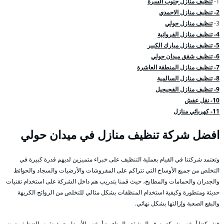
1-
تنظيف منازل جنوب السرة
2- تنظيف منازل الاحمدي
3-
تنظيف منازل حولي
4- تنظيف منازل الفروانية
5- تنظيف منازل مبارك الكبير
6- تنظيف شقق ميدان حولي
7- تنظيف منازل المنطقة العاشرة
8- تنظيف منازل السالمية
9- تنظيف منازل الفحيحيل
10- نقل عفش
11- كهربائي منازل
افضل شركة تنظيف منازل في ميدان حولي
وتعتمد شركتنا في القيام بعملية التنظيف على خبراء متميزين لديهم قدرة كبيرة في
التخلص من جميع الأوساخ التي تتراكم على المفروشات والأرضيات والسجاد والحوائط
والجدران والحمامات والمطابخ، حيث قمنا بتدريب هم داخل الشركة على استخدام تقنيات
حديثة ومتطورة وكيفية استخدام المنظفات بشكل مثالي للتخلص من الروائح الكريهة
والبقع الصعبة وإزالتها بشكل نهائي.
فشركتنا أرخص شركة ونوفر المشقة والهناء مع أرخص الأسعار حيث نقوم بالتنظيف دون