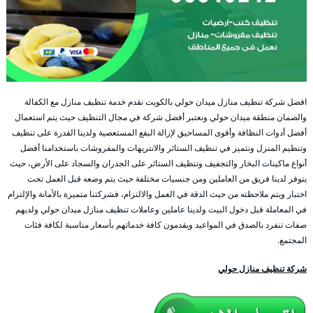
افضل شركة تنظيف منازل ميدان حولي بالكويت نقدم خدمة تنظيف منازل مع الكفالة
والضمان منطقة ميدان حولي ونعتبر أفضل شركة في مجال التنظيف حيث يتم استعمال
أفضل أدوات النظافة وأقوى المساحيق لإزالة البقع المستعصية ولدينا القدرة على تنظيف
وتنظيم المنزل ونتميز في تنظيف الستائر والانتريهات والمفروشات باستخدامنا أفضل
أنواع ماكينات البخار والتجفيف وتنظيف الستائر على الجدران والسجاد على الأرض، حيث
يتوفر لدينا فريق من العاملين ومن جنسيات مختلفة حيث يتم وضعه قبل العمل تحت
اختبار ويتم ملاحظته من حيث الدقة في العمل والالتزام، فشركتنا متميزة بالأمانة والإلتزام
في المعاملة قبل دخول البيت ولدينا عاملين وعاملات تنظيف منازل ميدان حولي ولديهم
صفات تنفرد بالصدق في المواعيد ويقدمون كافة خدماتهم بأسعار مناسبة لكافة فئات
المجتمع.
شركة تنظيف منازل حولي