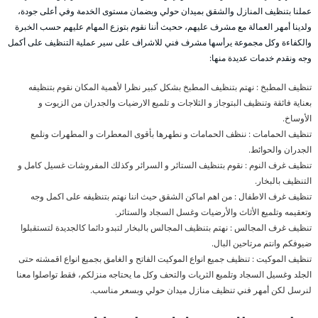
عملنا بتنظيف المنازل والشقق بميدان حولي وبضمان مستوى الخدمة وفي أعلى جودة،
ولدينا أمهر العمالة مع مشرف عليهم، ححيث أننا نقوم بتوزع المهام عليهم حسب الخبرة
والكفاءة وكل مجموعة يرأسها مشرف فني للاشراف على سير عملية التنظيف على أكمل
وجه ونقدم خدمات عديدة منها:
تنظيف المطبخ : نهتم بتنظيف المطبخ بشكل كبير نظرا لأهمية المكان نقوم بتنظيفه
بعناية فائقة وتنظيف البتوجاز و الثلاجات و تلميع الارضيات والجدران من الزيوت و
الأوساخ.
تنظيف الحمامات : ننظف الحمامات و نطهرها بأقوى المعطرات و المطهرات ونلمع
الجدران والحوائط.
تنظيف غرف النوم : نقوم بتنظيف الستائر و السرائر وكذلك المفروشات غسيل كامل و
التنظيف بالبخار.
تنظيف غرف الاطفال : من اهم اماكن الشقق حيث اننا نهتم بتنظيفه على اكمل وجه
وتعقيمه وتلميع الأثاث والأرضيات وغسل السجاد والستائر.
تنظيف غرف المجالس : نهتم بتنظيف المجالس بالبخار لتبدو دائما كالجديدة لتستقبلوا
ضيوفكم وانتم مرتاحين البال.
تنظيف الموكيت : تنظيف جميع انواع الموكيت الفاتح و الغامق بجميع انواع اقمشته حتى
الجلد وغسيل السجاد وتلميع الثريات والتحف وكل ما يحتاجه منزلكم، فقط تواصلوا معنا
لنرسل لكن أمهر فني تنظيف منازل ميدان حولي وبسعر مناسب.