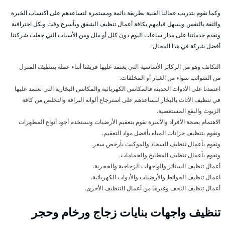
وكما نقوم بتدريب عمالنا الفنية بطريقة دائمة ومستمرة لنساعدهم على اكتساب الخبرة
والثقة بالنفس ويسهل قيامهم بكافة أعمال تنظيف الشقق وبأسرع وقت وبكل احترافية
ونقدم خدماتنا على مدار ساعات اليوم دون كلل أو ملل ومن الأسباب التي جعلت شركتنا
أفضل شركة في هذا المجال:
التكاتف وهو من الركائز الأساسية التي يعتمد عليها فريقنا أثناء عمله بتنظيف المنزل
من الشوائب سواء من الغبار أو المخلفات.
اعتمدنا على الأدوات الحديثة فالمكانس الكهربائية والمكانس البخارية التي نعتمد عليها
في تنظيف الأثاث بالبخار لنساعدهم على استرجاع ألوانه البراقة والتخلص من كافة
الزيوت والبقع المستعصية.
الاهتمام بصحة الأفراد والأسرة نقوم بتعقيم الأرضيات ونستخدم أجود أنواع المطهرات
ونقوم بتنظيف خزانات المياه بأفضل مواد التعقيم.
ونقوم بأعمال تنظيف السجاد والموكيت بأرخص سعر.
ونقوم بأعمال تنظيف المطابخ والحمامات.
أعمال تنظيف الستائر والواجهات الزجاجية والحجرية.
اعمال تنظيف الحوائط والأرضيات والأدوات الكهربائية.
أعمال تنظيف النجف وغيرها من أعمال التنظيف الأخرى.
تنظيف واجهات بنايات زجاج ورخام وحجر