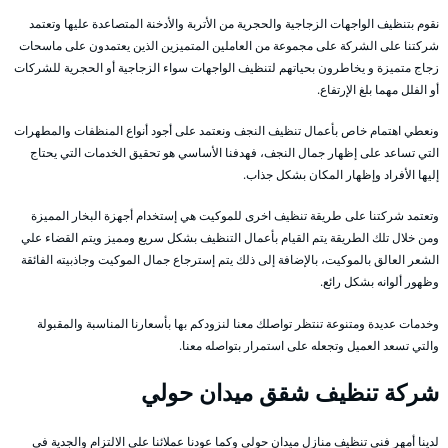
نقوم بتنظيف الواجهات الزجاجية والحجرية من الأتربة والأدخنة المتصاعدة عليها وتعتمد
شركتنا على الشركة على مجموعة من العاملين المتميزين الذين يعتمدون على ماسحات
زجاج متميزة و يخاطرون بحياتهم لتنظيف الواجهات سواء الزجاجية أو الحجرية للشركات
أو الفلل مهما بلغ الإرتفاع.
ونعطي اهتمام خاص بأعمال تنظيف النجف ونعتمد على أجود أنواع المنظفات والمطهرات
التي تساعد على إظهار جمال النجف، فهدفنا الأساسي هو تحقيق الخدمات التي يحتاج
إليها الأفراد وإظهار المكان بشكل جذاب.
وتعتمد شركتنا على طريقة تنظيف اخرى للموكيت هي إستخدام أجهزة البخار المميزة
ومن خلال تلك الطريقة يتم القيام بأعمال التنظيف بشكل سريع ومميز ويتم القضاء علي
الشعر العالق بالموكيت، بالإضافة إلى ذلك يتم إسترجاع جمال الموكيت وجاذبيته الفائقة
وظهور ألوانه بشكل رائع.
وخدمات عديدة ومتنوعة تنتظر تواصلك معنا لنزودكم بها بأسعارنا المناسبة والمقبولة
والتي تسعد العميل وتجعله على استمرار بتواصله معنا.
شركة تنظيف شقق ميدان حولي
لدينا أمهر فني تنظيف منازل ميدان حولي وكما عودنا عملائنا على الالتزام والجدية في