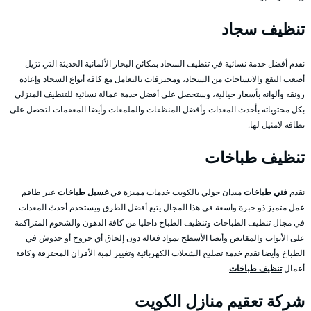
تنظيف سجاد
نقدم أفضل خدمة نسائية في تنظيف السجاد بمكائن البخار الألمانية الحديثة التي تزيل
أصعب البقع والاتساخات من السجاد، ومحترفات بالتعامل مع كافة أنواع السجاد وإعادة
رونقه وألوانه بأسعار خيالية، وستحصل على أفضل خدمة عمالة نسائية للتنظيف المنزلي
بكل محتوياته بأحدث المعدات وأفضل المنظفات والملمعات وأيضا المعقمات لتحصل على
نظافة لامثيل لها.
تنظيف طباخات
نقدم
فني طباخات
ميدان حولي بالكويت خدمات مميزة في
غسيل طباخات
عبر طاقم
عمل متميز ذو خبرة واسعة في هذا المجال يتبع أفضل الطرق ويستخدم أحدث المعدات
في مجال تنظيف الطباخات وتنظيف الطباخ داخليا من كافة الدهون والشحوم المتراكمة
على الأبواب والمقابض وأيضا الأسطح بمواد فعالة دون إلحاق أي جروح أو خدوش في
الطباخ وأيضا نقدم خدمة تصليح الشعلات الكهربائية وتغيير لمبة الأفران المحترقة وكافة
أعمال
تنظيف طباخات
.
شركة تعقيم منازل الكويت