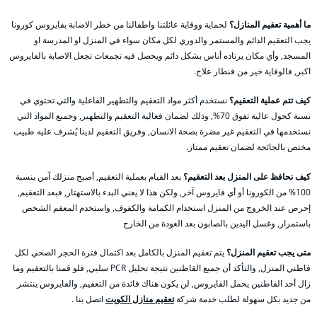
ما أهمية تعقيم المنازل؟
لحماية ووقاية عائلتنا واطفالنا من خطر الاصابة بفايروس كورونا
يجب التعقيم الدائم والمستمر والدوري لكل مكان سواء في المنزل او المدرسة او
المسجد, وأي مكان يرتاده أناس بشكل دائم ويحصل فيه تجمعات تجعل الاصابة بالفايروس
اكبر, فالوقاية خير من قنطار علاج.
كيف تتم عملية التعقيم؟
نستخدم أكثر مواد التعقيم والتطهير الفاعلية والتي تحتوي في
نسبة كحول عالية تفوق 70%, وذلك لضمان فعالية التعقيم والتطهير, وجميع المواد التي
نستخدمها في التعقيم غير مضرة بصحة الانسان, وفريق التعقيم لدينا يُشرف عليه طبيب
مختص بالجائحة لضمان تعقيم ممتاز.
كيف نحافظ على المنزل بعد التعقيم؟
بعد القيام بعملية التعقيم, أصبح منزلك آمن بنسبة
100% من الكورونا أو أي فايروس آخر, ولكن هذا لا يعني البدء بالاستهتار, فبعد التعقيم,
إحرص عند الخروج من المنزل استخدام الكمامة والكفوف, واستخدم المعقم الشخص
باستمرار, وغسل اليدين بالصابون بعد العودة من الخارج
متى يجب تعقيم المنزل؟
يتم تعقيم المنزل بالكامل بعد اكتمال فترة الحجر الصحي لكل
قاطني المنزل, والتأكد أن جميع القاطنين نتيجة تحليل PCR سلبي, فلو قمنا بالتعقيم وما
زال أحد القاطنين يحمل القايروس, لن يكون هناك فائدة من التعقيم, والفايروس ينتشر
من جديد بكل سهولة لطلب خدمة شركة
تعقيم منازل الكويت
اتصل بنا .