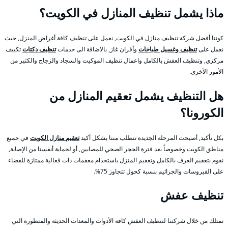
ماذا يشمل تنظيف المنازل في الكويت؟
كوننا أفضل شركة تنظيف منازل في الكويت, نعمل على تنظيف كافة أغراض المنزل, حيث
نعمل على
تنظيف وغسيل طباخات
وأفران غاز, بالاضافة الى خدمات
تنظيف دكتات
تكييف
مركزي, وتنظيف العفش بالكامل واعمال تنظيف الموكيت والسجاد والزجاج والكثير من
الأمور الأخرى.
هل التنظيف يشمل تعقيم المنازل من
الكورونا؟
بكل تأكيد, أصبحت المرحلة الجديدة تتطلب مننا بشكل أكيد
تعقيم منازل الكويت
في جميع
مناطق الكويت وخصوصاً بعد فترة الحجر الصحي للمصابين, أو لحماية أنفسنا من الإصابة,
نقوم بتعقيم الغرف بالكامل وتعقيم المنزل باستخدام معقمات ذات فعالية ممتازة للقضاء
على الفيروسات والجراثيم بنسبة كحول تتجاوز 75%.
تنظيف عفش
نمتلك من خلال شركتنا لتنظيف العفش كافة الأدوات والمعدات الحديثة والمتطورة التي