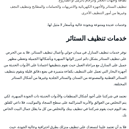
نظافة واجهات الحجر والرخام بالرمل أو الصاروخ.
تنظيف الستائر والأجهزة الكهربائية والانتريهات والحمامات والمطابخ وتنظيف النجف
وغيرها من أمور التنظيف الأخرى.
وخدمات عديدة ومتنوعة وبجودة عالية وبأسعار لا مثيل لها.
خدمات تنظيف الستائر
نوفر خدمات تنظيف المنازل في ميدان حولي وأعمال تنظيف الستائر، فلا بد من الحرص
على تنظيف الستائر بشكل دائم لتبرز الوانها المبهرة وبأشكالها الجميلة وتعطي مظهر
جميل على المنازل مع مراعاة العمل حيث نقوم بتنظيفها اعتمادنا على الأدوات الحديثة من
أجهزة البخار التي تعمل على التنظيف بكفاءة متميزة في بضع دقائق قليلة ونقوم بتنظيف
الستائر القطنية والمصنوعة من الستان والستائر الجلدية وغيرها من أشكال الستائر
المختلفة.
نعتمد في شركتنا على أجود أشكال المنظفات والأدوات الحديثة ذات الجودة المبهرة، لكي
يتم التخلص من العوالق والأتربة المتراكمة على سطح السجاد والموكيت، فلا داعي للقلق
بعد اليوم حيث يقوم شركتنا في تنظيف بيتك والتخلص من كل ما يقلل جمال البيت الخاص
بك.
فلا بد أن تعتمد علينا لنسعدك على تنظيف منزلك بطرق احترافية وعالية الجودة، حيث