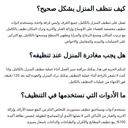
كيف ننظف المنزل بشكل صحيح؟
نعمل على تنظيف المنزل بالكامل, جميع الغرف وليس غرفة واحدة, ونستخدم ادوات
تنظيف مخصصة للقضاء على الاوساخ وإزالة الغبار والاتربة وترك المكان نظيف بالكامل,
مع ترتيب المكان ومسح الزجاج والمرايا وتطهير الاسطح ومسحها بالكامل, مع التركير
على الحمامات والبيديه والمغاسل والاحواض.
هل يجب مغادرة المنزل عند تنظيفه؟
لديكم الحرية في هذا, يمكنك مراقبة سير العمل أثناء عملية تنظيف المنزل بالكامل, واذا
كنت لا تشعر بالراحة أثناء عملية التنظيف يمكنك ترك المنزل والعودة إليه بعد 120 دقيقة,
فور الانتهاء من عمليات التنظيف بالكامل.
ما الأدوات التي نستخدمها في التنظيف؟
نستخدم أدوات ومساحيق تنظيف مستوردة, للتخلص التام من البقع صعبة الأزالة, وإزالة
الاتربة والغبار من الأماكن التي لا تصلها الأيدي أو المماسح الطويلة, لنضمن نظافة أكيدة
100%, مع تنظيف المطابخ والأفران والطباخات والدكتات باسعار مميزة.