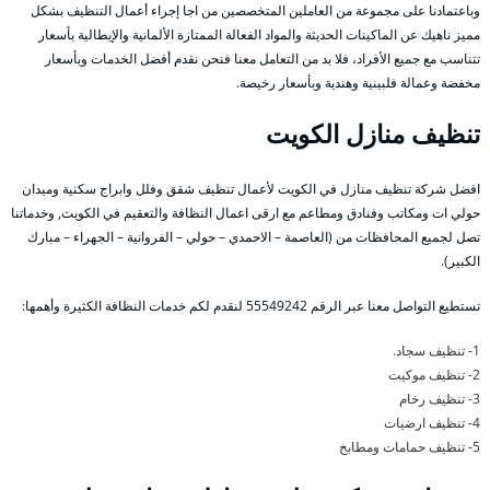
وباعتمادنا على مجموعة من العاملين المتخصصين من اجا إجراء أعمال التنظيف بشكل
مميز ناهيك عن الماكينات الحديثة والمواد الفعالة الممتازة الألمانية والإيطالية بأسعار
تتناسب مع جميع الأفراد، فلا بد من التعامل معنا فنحن نقدم أفضل الخدمات وبأسعار
مخفضة وعمالة فلبينية وهندية وبأسعار رخيصة.
تنظيف منازل الكويت
افضل شركة تنظيف منازل في الكويت لأعمال تنظيف شقق وفلل وابراج سكنية وميدان
حولي ات ومكاتب وفنادق ومطاعم مع ارقى اعمال النظافة والتعقيم في الكويت, وخدماتنا
تصل لجميع المحافظات من (العاصمة – الاحمدي – حولي – الفروانية – الجهراء – مبارك
الكبير).
تستطيع التواصل معنا عبر الرقم 55549242 لنقدم لكم خدمات النظافة الكثيرة وأهمها:
1- تنظيف سجاد.
2- تنظيف موكيت
3- تنظيف رخام
4- تنظيف ارضيات
5- تنظيف حمامات ومطابخ