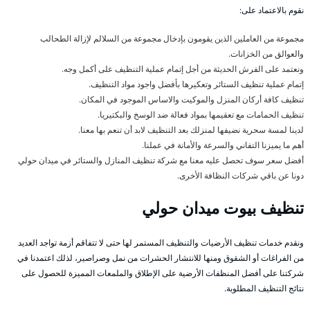
نقوم بالاعتماد على:
مجموعة من العاملين الذين يقومون بإدخال مجموعة من السلالم لإزالة الطحالب
والعوالق من الخزانات.
ونعتمد على الفرش الحديثة من أجل إتمام عملية التنظيف على أكمل وجه.
إتمام عملية تنظيف الستائر وتعكيرها بأفضل واجود مواد التنظيف.
تنظيف كافة أركان المنزل والموكيت والاساس الموجود في المكان.
تنظيف الحمامات مع تعقيمها بمواد فعالة ضد الوسخ والبكتيريا.
لدينا لمسة سحرية نضيفها لمنزلك بعد التنظيف لابد أن تنعم بها معنا.
أهم ما يميزنا التفاني والسرعة والأمانة في عملنا.
أفضل سعر سوف تحصل عليه معنا مع شركة تنظيف المنازل والستائر في ميدان حولي
دونا عن باقي شركات النظافة الأخرى.
تنظيف بيوت ميدان حولي
ونقدم خدمات تنظيف الأرضيات والتنظيف المستمر لها حتى لا تتفاقم أزمة تواجد العديد
من الفراغات أو الشقوق ومنها للانتشار الحشرات من نمل وصراصير، لذلك اعتمدنا في
شركتنا على أفضل المنظفات الأرضية على الإطلاق والملمعات المميزة للحصول على
نتائج التنظيف المطلوبة.