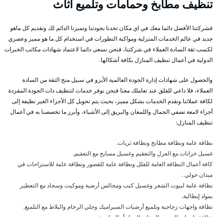
تنظيف مطابخ وحمامات وتلميع اثاث
فشركتنا الأفضل دائما معك في اي مكان تحدنا بجودتنا وتميزنا الدائم لك وتقديم كل ماهو
جديد في عالم الخدمات المنزلية ومواكبة التطورات في استخدام كل ما هو مميز وعصري
لكسب ثقة السادة العملاء في شركتنا، فنحن نسعى دائما لاعتماد شهادات مكاتب الخبرات
الدولية في أعمال تنظيف المنازل بكافة أشكالها.
والحصول على شهادات إدارة الجودة العالمية الأيزو في سبيل منح الثقة من السادة
العملاء، فلا داعي للقلق عند تعاملك معنا فنحن نوفر خدمات لتنظيف ذات الجودة المفردة
لكافة عملائنا ونقدم الخدمات بشكل مميز، بحيث يتم تحويل كل الأجزاء الغير نظيفة إلى
أجزاء لامعة تضفي الجمال واللمعان والبريق إلى الأشياء، وأبرز ما تخصصنا به في أعمال
تنظيف المنازل:
نظافة عامة ونظافة مطابخ ونظافة ثريات.
غسيل خزانات مع العزل والتعقيم وغسيل مسابح مع التعقيم.
كافة أعمال النظافة العامة للفلل ونظافة عامة للقصور ونظافة عامة للاستراحات في
ميدان حولي .
نظافة عامة لبيوت الشعر وغسيل كنب ومجالس أرضية وموكيت وسجاد مع التعطير
بمواد إيطالية.
نظافة واجهات زجاجية وتلميع أرضيات السيراميك وجلي الرخام والبلاط مع التلميع.