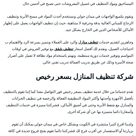
المساحيق ومواد التنظيف في غسيل المفروشات حتى تصبح في أحسن حال.
ونقوم بتلميع الواجهات في ميدان حولي ونستخدم أحدث المواد في مسح الأتربة وتنظيف
الزجاج للمباني العالية بدقة وحرفية لا متناهية، حيث إن تنظيف الواجهات يعمل على إظهار
الأماكن للأشخاص الذين في الخارج بشكل جيد.
وجاهزين لتقديم خدمات
تنظيف منازل
والرد على العملاء ونتميز بسرعة الرد والاهتمام ب
احتياجات العميل، ونقدم لك أفضل اسعار
تنظيف شقق
مع توفير العروض في اوقات
المواسم وتوفير خدمات دورية منتظمة، ونهتم باستخدام مواد نظافة لا تعمل على أضرار
صحة الأسرة وذلك عن طريق تدريب العمالة تدريب تقني عالي.
شركة تنظيف المنازل بسعر رخيص
نقدم خدماتنا من خلال خدمة تنظيف بسعر رخيص فور التواصل معنا كما إننا نقوم بالتنظيف
بأفضل الأجهزة وأحدثها وأكثر المواد التنظيفية الفعالة والرخصة في تنظيف الخزانات
والمنازل مع شفط الأتربة وحتى في أضيق الأماكن، فشركتنا مميزة في خدمات التنظيف
وأسعارنا دائما متميزة بها عن أي شركة أخرى.
ولدينا افرع كثيرا منتشرة في الكويت وبشكل خاص في ميدان حولي يمكنك أن تقوم
بزيارتنا أو الاستفسار عن أقرب فرع لك فشركتنا دائما تقوم بفتح فروع جديدة في كافة