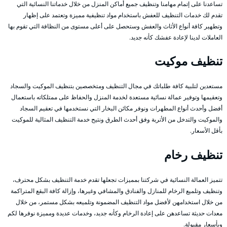
تساعدنا على إتمام مهامنا وتنظيف جميع أماكن المنزل من خلال خدماتنا النسائية التي
تقدم لك خدمات التنظيف للعفش باستخدام مواد تنظيفية مميزة وتعتمد على إظهار
وتطهير كافة أنواع الأثاث والعفش وستحصل على أعلى مستوى من النظافة التي تقوم بها
العاملات لدينا لإعادة عفشك كأنه جديد.
تنظيف موكيت
مستعدين لتلبية كافة طلباتك في مجال التنظيف ومتخصصين بتنظيف الموكيت والسجاد
وتعقيمها وتوفير عمالة نسائية مستعدة لخدمة المنزل والحفاظ على ممتلكاته باستعمال
أفضل وأحدث أنواع المطهرات ونوفر مكائن البخار التي نستخدمها في تعقيم السجاد
والموكيت والتدخل من الأتربة وفق أحدث الطرق ونتيح خدمة التنظيف المثالية للموكيت
بأقل الأسعار.
تنظيف رخام
تتميز العمالة النسائية في شركتنا بمميزات تجعلها تقدم خدمة التنظيف بشكل محترف،
وتنظيف وتلميع الرخام للمنازل والفنادق والمشافي وغيرها، وإزالة كافة البقع المتراكمة
من خلال استخدامهن لأفضل مواد التنظيف المضمونة وتلميعه بشكل مستمر، من خلال
معدات حديثة تساعدهن على إعادة الرخام وكأنه جديد، وخدمات عديدة ومميزة نوفرها لكم
وبأسعار مقبولة.