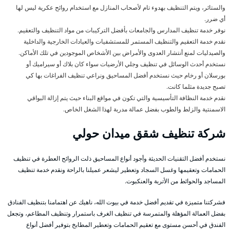
والستائر، ويتم التنظيف بهدوء تام لأصحاب المنازل مع استخدام روائح عكرية ليس لها
أي ضرر.
نوفر خدمة تنظيف المدارس والجامعات بأفضل التركيبات من مواد التنظيف والتعقيم.
نقدم خدمة التعقيم والتنظيف المستمر للمستشفيات والعيادات الخارجية والداخلية
والصيدليات لمنع أنتشار العدوى والأمراض بين الأشخاص الموجودين في تلك الأماكن.
نستخدم أحدث الوسائل في تنظيف وجلي الأرضيات سواء كان بلاك أو سيراميك أو
بورسلان أو رخام حيث نستخدم أفضل المساحيق ونراعي تنظيف الفراغات بها كي
تصبح جديدة مثلما كانت.
نقدم خدمة النظافة التأسيسية والتي تكون في مواقع البناء حيث يتم إزالة البواقي
الاسمنتية والزلط والطوب بفضل عمالة مدربة لهذا الشغل الخاص.
شركة تنظيف شقق ميدان حولي
نستخدم أفضل التقنيات الحديثة وأجود أنواع المساحيق ذلت الروائح العطرة في تنظيف
الحمامات وتعقيمها وغسل السجاد وتعطير ليشعر عميلنا بالراحة ونقدم خدمة تنظيف
المساجد والحوائط من الأتربة والعنكبوت.
فشركتنا متميزة في تقديم أفضل خدمة في بيوت الله، ناهيك عن اهتمامنا بتنظيف الفنادق
بفضل العمالة المؤهلة والمتمرسة في تنظيف الغرف باستمرار وتنظيف المطاعم، وتجعل
الفندق في أحسن مستوى مع تعقيم الحمامات وتعطير المطابخ بتوفير أفضل أنواع