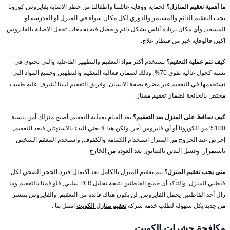
ما أهمية تعقيم المنازل؟
لحماية ووقاية عائلتنا واطفالنا من خطر الاصابة بفايروس كورونا
يجب التعقيم الدائم والمستمر والدوري لكل مكان سواء في المنزل او المدرسة او
المسجد, وأي مكان يرتاده أناس بشكل دائم ويحصل فيه تجمعات تجعل الاصابة بالفايروس
اكبر, فالوقاية خير من قنطار علاج.
كيف تتم عملية التعقيم؟
نستخدم أكثر مواد التعقيم والتطهير الفاعلية والتي تحتوي في
نسبة كحول عالية تفوق 70%, وذلك لضمان فعالية التعقيم والتطهير, وجميع المواد التي
نستخدمها في التعقيم غير مضرة بصحة الانسان, وفريق التعقيم لدينا يُشرف عليه طبيب
مختص بالجائحة لضمان تعقيم ممتاز.
كيف نحافظ على المنزل بعد التعقيم؟
بعد القيام بعملية التعقيم, أصبح منزلك آمن بنسبة
100% من الكورونا أو أي فايروس آخر, ولكن هذا لا يعني البدء بالاستهتار, فبعد التعقيم,
إحرص عند الخروج من المنزل استخدام الكمامة والكفوف, واستخدم المعقم الشخص
باستمرار, وغسل اليدين بالصابون بعد العودة من الخارج
متى يجب تعقيم المنزل؟
يتم تعقيم المنزل بالكامل بعد اكتمال فترة الحجر الصحي لكل
قاطني المنزل, والتأكد أن جميع القاطنين نتيجة تحليل PCR سلبي, فلو قمنا بالتعقيم وما
زال أحد القاطنين يحمل القايروس, لن يكون هناك فائدة من التعقيم, والفايروس ينتشر
من جديد بكل سهولة لطلب خدمة شركة
تعقيم منازل الكويت
اتصل بنا .
مكافحة حشرات الكويت