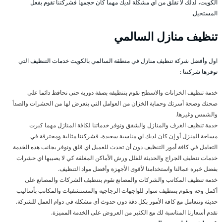
الكويت، لذلك لا تقلق من اي مشكلة لديك مهما كان حجمها فشركتنا تقوم بفعل
المستحيل.
تنظيف منازل السالمي
اول وأفضل شركة تنظيف منازل في منطقة السالمي بالكويت خدمات التنظيف التي
توفرها شركتنا :
خدمة تنظيف الخزانات والاسطح نقوم بتنظيفه بصفة دورية حتى نحافظ دائما على
صحتك وصحة أسرتك وحماية الخزان من العوامل التي يتعرض لها من الحشرات والصدأ
والشمس وغيرها.
خدمة تنظيف الغرف والمنازل والشقق ونوفر خدماتنا لكافة المنازل مهما كبرت
مساحة المنزل أو إن كان لديك اي مناسبة سعيدة، فشركتنا مثالية ومحترفة في
التعامل في كافة أمور التنظيف دون أن تحدث للعميل اي قلق ونوفر بجانب هذه الخدمة
خدمات تنظيف الجراج والحديثة للفلل ورش الأماكن المغلقة كي لا يصيبها اي حشرات
بفضل خبرة عمالنا واستخدامنا لأقوى الأجهزة وأفضل مواد التنظيف.
خدمة تنظيف المكاتب والشركات والمصانع نقوم بتنظيف الشركات والمصانع على
أكمل وجه ونقوم بتنظيف سوار للواجهات الزجاجية والمستشفيات والمكاتب بأساليب
حديثة ونتعامل مع كافة الأمور بكل دقة دون حدوث أي مشكلة في دوام العمل للشركة.
نقدم أسعارنا المناسبة لك مع الكثير من العروض على الخدمة المميزة.