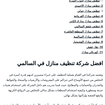
1-
تنظيف منازل جنوب السرة
2- تنظيف منازل الاحمدي
3-
تنظيف منازل حولي
4- تنظيف منازل الفروانية
5- تنظيف منازل مبارك الكبير
6- تنظيف شقق السالمي
7- تنظيف منازل المنطقة العاشرة
8- تنظيف منازل السالمية
9- تنظيف منازل الفحيحيل
10- نقل عفش
11- كهربائي منازل
افضل شركة تنظيف منازل في السالمي
وتعتمد شركتنا في القيام بعملية التنظيف على خبراء متميزين لديهم قدرة كبيرة في
التخلص من جميع الأوساخ التي تتراكم على المفروشات والأرضيات والسجاد والحوائط
والجدران والحمامات والمطابخ، حيث قمنا بتدريب هم داخل الشركة على استخدام تقنيات
حديثة ومتطورة وكيفية استخدام المنظفات بشكل مثالي للتخلص من الروائح الكريهة
والبقع الصعبة وإزالتها بشكل نهائي.
فشركتنا أرخص شركة ونوفر المشقة والهناء مع أرخص الأسعار حيث نقوم بالتنظيف دون