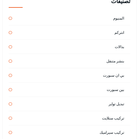
تصنيفات
المنيوم
انتركم
بدالات
بنشر متنقل
بي ان سبورت
بين سبورت
تبديل تواير
تركيب ستلايت
تركيب سيراميك