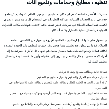
تنظيف مطابخ وحمامات وتلميع اثاث
فشركتنا الأفضل دائما معك في اي مكان تحدنا بجودتنا وتميزنا الدائم لك وتقديم كل ماهو
جديد في عالم الخدمات المنزلية ومواكبة التطورات في استخدام كل ما هو مميز وعصري
لكسب ثقة السادة العملاء في شركتنا، فنحن نسعى دائما لاعتماد شهادات مكاتب الخبرات
الدولية في أعمال تنظيف المنازل بكافة أشكالها.
والحصول على شهادات إدارة الجودة العالمية الأيزو في سبيل منح الثقة من السادة
العملاء، فلا داعي للقلق عند تعاملك معنا فنحن نوفر خدمات لتنظيف ذات الجودة المفردة
لكافة عملائنا ونقدم الخدمات بشكل مميز، بحيث يتم تحويل كل الأجزاء الغير نظيفة إلى
أجزاء لامعة تضفي الجمال واللمعان والبريق إلى الأشياء، وأبرز ما تخصصنا به في أعمال
تنظيف المنازل:
نظافة عامة ونظافة مطابخ ونظافة ثريات.
غسيل خزانات مع العزل والتعقيم وغسيل مسابح مع التعقيم.
كافة أعمال النظافة العامة للفلل ونظافة عامة للقصور ونظافة عامة للاستراحات في
السالمي .
نظافة عامة لبيوت الشعر وغسيل كنب ومجالس أرضية وموكيت وسجاد مع التعطير
بمواد إيطالية.
نظافة واجهات زجاجية وتلميع أرضيات السيراميك وجلي الرخام والبلاط مع التلميع.