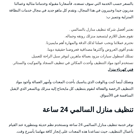
بالسعر حسب الخدمة التي سوف تسعده، فأسعارنا مقبولة وخدماتنا مثالية وعمالنا
مدربون جيدا وخبيرون في هذا المجال، ونقدم كل ماهو جديد في مجال خدمات النظافة
المنزلية ونتميز ب:
نعتبر أفضل شركة تنظيف منازل بالسالمي .
نقوم بعمل اللازم ليتسعيد منزلك رونقه وجماله.
نحترم عملائنا ونحب عملنا لذلك الدقة والمهارة أهم مايميزنا.
نقدم أقوى العروض وأكثرها مصداقية فعروضنا حقيقية دوما.
نمتلك اسطول سيارات مزود بعمالة ماهرين لنوفر سبل الراحة للعميل.
نستخدم أجود مواد التنظيف وأحدث المكائن في تنظيف السجاد والموكيت والستائر.
فني كهرباء منزل
ونصلك أينما كنت وبالوقت الذي يناسبك بأحدث المعدات وأمهر العمالة وأجود مواد
التنظيف الرخصة والفعالة لنقوم بتنظيف كل مايحتاج إليه منزلك وبالسعر الذي لايقبل
المنافسة في االأسواق.
تنظيف منازل السالمي 24 ساعة
نوفر خدمة تنظيف منازل السالمي 24 ساعة ونستخدم نظم حديثة ومتطورة عند القيام
بأعمال التنظيف، حيث تساعدنا هذه المعدات على إنجاز كافة مهامنا بأسرع وقت.