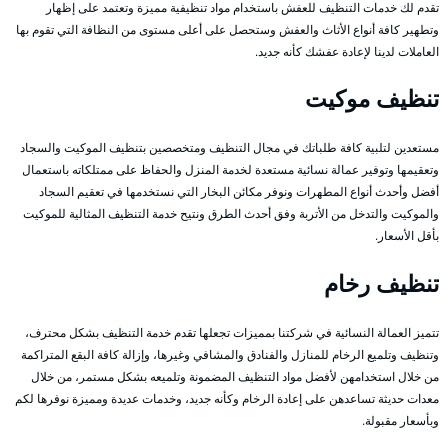
تقدم لك خدمات التنظيف للعفش باستخدام مواد تنظيفية مميزة وتعتمد على إظهار
وتطهير كافة أنواع الأثاث والعفش وستحصل على أعلى مستوى من النظافة التي تقوم بها
العاملات لدينا لإعادة عفشك كأنه جديد.
تنظيف موكيت
مستعدين لتلبية كافة طلباتك في مجال التنظيف ومتخصصين بتنظيف الموكيت والسجاد
وتعقيمها وتوفير عمالة نسائية مستعدة لخدمة المنزل والحفاظ على ممتلكاته باستعمال
أفضل وأحدث أنواع المطهرات ونوفر مكائن البخار التي نستخدمها في تعقيم السجاد
والموكيت والتدخل من الأتربة وفق أحدث الطرق ونتيح خدمة التنظيف المثالية للموكيت
بأقل الأسعار.
تنظيف رخام
تتميز العمالة النسائية في شركتنا بمميزات تجعلها تقدم خدمة التنظيف بشكل محترف،
وتنظيف وتلميع الرخام للمنازل والفنادق والمشافي وغيرها، وإزالة كافة البقع المتراكمة
من خلال استخدامهن لأفضل مواد التنظيف المضمونة وتلميعه بشكل مستمر، من خلال
معدات حديثة تساعدهن على إعادة الرخام وكأنه جديد، وخدمات عديدة ومميزة نوفرها لكم
وبأسعار مقبولة.