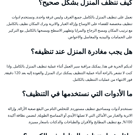
كيف ننظف المنزل بشكل صحيح؟
نعمل على تنظيف المنزل بالكامل, جميع الغرف وليس غرفة واحدة, ونستخدم ادوات
تنظيف مخصصة للقضاء على الاوساخ وإزالة الغبار والاتربة وترك المكان نظيف بالكامل,
مع ترتيب المكان ومسح الزجاج والمرايا وتطهير الاسطح ومسحها بالكامل, مع التركير
على الحمامات والبيديه والمغاسل والاحواض.
هل يجب مغادرة المنزل عند تنظيفه؟
لديكم الحرية في هذا, يمكنك مراقبة سير العمل أثناء عملية تنظيف المنزل بالكامل, واذا
كنت لا تشعر بالراحة أثناء عملية التنظيف يمكنك ترك المنزل والعودة إليه بعد 120 دقيقة,
فور الانتهاء من عمليات التنظيف بالكامل.
ما الأدوات التي نستخدمها في التنظيف؟
نستخدم أدوات ومساحيق تنظيف مستوردة, للتخلص التام من البقع صعبة الأزالة, وإزالة
الاتربة والغبار من الأماكن التي لا تصلها الأيدي أو المماسح الطويلة, لنضمن نظافة أكيدة
100%, مع تنظيف المطابخ والأفران والطباخات والدكتات باسعار مميزة.