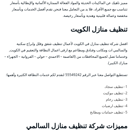
مميز ناهيك عن الماكينات الحديثة والمواد الفعالة الممتازة الألمانية والإيطالية بأسعار
تتناسب مع جميع الأفراد، فلا بد من التعامل معنا فنحن نقدم أفضل الخدمات وبأسعار
مخفضة وعمالة فلبينية وهندية وبأسعار رخيصة.
تنظيف منازل الكويت
افضل شركة تنظيف منازل في الكويت لأعمال تنظيف شقق وفلل وابراج سكنية
والسالمي ات ومكاتب وفنادق ومطاعم مع ارقى اعمال النظافة والتعقيم في الكويت,
وخدماتنا تصل لجميع المحافظات من (العاصمة – الاحمدي – حولي – الفروانية – الجهراء –
مبارك الكبير).
تستطيع التواصل معنا عبر الرقم 55549242 لنقدم لكم خدمات النظافة الكثيرة وأهمها:
1- تنظيف سجاد.
2- تنظيف موكيت
3- تنظيف رخام
4- تنظيف ارضيات
5- تنظيف حمامات ومطابخ
مميزات شركة تنظيف منازل السالمي