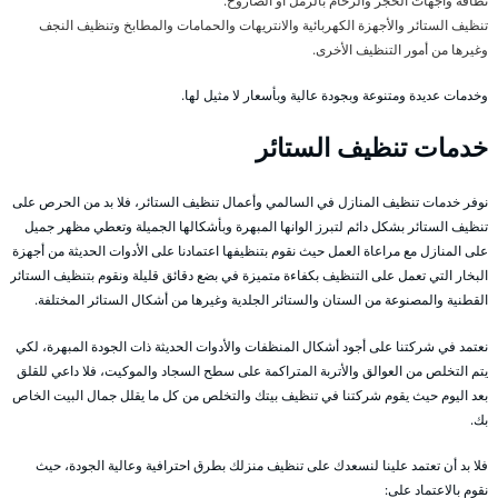
نظافة واجهات الحجر والرخام بالرمل أو الصاروخ.
تنظيف الستائر والأجهزة الكهربائية والانتريهات والحمامات والمطابخ وتنظيف النجف
وغيرها من أمور التنظيف الأخرى.
وخدمات عديدة ومتنوعة وبجودة عالية وبأسعار لا مثيل لها.
خدمات تنظيف الستائر
نوفر خدمات تنظيف المنازل في السالمي وأعمال تنظيف الستائر، فلا بد من الحرص على
تنظيف الستائر بشكل دائم لتبرز الوانها المبهرة وبأشكالها الجميلة وتعطي مظهر جميل
على المنازل مع مراعاة العمل حيث نقوم بتنظيفها اعتمادنا على الأدوات الحديثة من أجهزة
البخار التي تعمل على التنظيف بكفاءة متميزة في بضع دقائق قليلة ونقوم بتنظيف الستائر
القطنية والمصنوعة من الستان والستائر الجلدية وغيرها من أشكال الستائر المختلفة.
نعتمد في شركتنا على أجود أشكال المنظفات والأدوات الحديثة ذات الجودة المبهرة، لكي
يتم التخلص من العوالق والأتربة المتراكمة على سطح السجاد والموكيت، فلا داعي للقلق
بعد اليوم حيث يقوم شركتنا في تنظيف بيتك والتخلص من كل ما يقلل جمال البيت الخاص
بك.
فلا بد أن تعتمد علينا لنسعدك على تنظيف منزلك بطرق احترافية وعالية الجودة، حيث
نقوم بالاعتماد على: