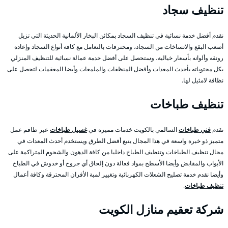
تنظيف سجاد
نقدم أفضل خدمة نسائية في تنظيف السجاد بمكائن البخار الألمانية الحديثة التي تزيل
أصعب البقع والاتساخات من السجاد، ومحترفات بالتعامل مع كافة أنواع السجاد وإعادة
رونقه وألوانه بأسعار خيالية، وستحصل على أفضل خدمة عمالة نسائية للتنظيف المنزلي
بكل محتوياته بأحدث المعدات وأفضل المنظفات والملمعات وأيضا المعقمات لتحصل على
نظافة لامثيل لها.
تنظيف طباخات
نقدم
فني طباخات
السالمي بالكويت خدمات مميزة في
غسيل طباخات
عبر طاقم عمل
متميز ذو خبرة واسعة في هذا المجال يتبع أفضل الطرق ويستخدم أحدث المعدات في
مجال تنظيف الطباخات وتنظيف الطباخ داخليا من كافة الدهون والشحوم المتراكمة على
الأبواب والمقابض وأيضا الأسطح بمواد فعالة دون إلحاق أي جروح أو خدوش في الطباخ
وأيضا نقدم خدمة تصليح الشعلات الكهربائية وتغيير لمبة الأفران المحترقة وكافة أعمال
تنظيف طباخات
.
شركة تعقيم منازل الكويت