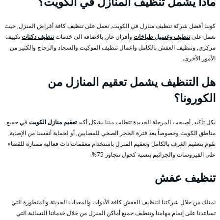
ماذا يشمل تنظيف المنازل في الكويت؟
كوننا أفضل شركة تنظيف منازل في الكويت, نعمل على تنظيف كافة أغراض المنزل, حيث
نعمل على
تنظيف وغسيل طباخات
وأفران غاز, بالاضافة الى خدمات
تنظيف دكتات
تكييف
مركزي, وتنظيف العفش بالكامل واعمال تنظيف الموكيت والسجاد والزجاج والكثير من
الأمور الأخرى.
هل التنظيف يشمل تعقيم المنازل من
الكورونا؟
بكل تأكيد, أصبحت المرحلة الجديدة تتطلب مننا بشكل أكيد
تعقيم منازل الكويت
في جميع
مناطق الكويت وخصوصاً بعد فترة الحجر الصحي للمصابين, أو لحماية أنفسنا من الإصابة,
نقوم بتعقيم الغرف بالكامل وتعقيم المنزل باستخدام معقمات ذات فعالية ممتازة للقضاء
على الفيروسات والجراثيم بنسبة كحول تتجاوز 75%.
تنظيف عفش
نمتلك من خلال شركتنا لتنظيف العفش كافة الأدوات والمعدات الحديثة والمتطورة التي
تساعدنا على إتمام مهامنا وتنظيف جميع أماكن المنزل من خلال خدماتنا النسائية التي