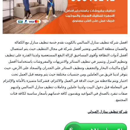
افضل شركة تنظيف منازل السالمي بالكويت نقدم خدمة تنظيف منازل مع الكفالة
والضمان منطقة السالمي ونعتبر أفضل شركة في مجال التنظيف حيث يتم استعمال
أفضل أدوات النظافة وأقوى المساحيق لإزالة البقع المستعصية ولدينا القدرة على تنظيف
وتنظيم المنزل ونتميز في تنظيف الستائر والانتريهات والمفروشات باستخدامنا أفضل
أنواع ماكينات البخار والتجفيف وتنظيف الستائر على الجدران والسجاد على الأرض، حيث
يتوفر لدينا فريق من العاملين ومن جنسيات مختلفة حيث يتم وضعه قبل العمل تحت
اختبار ويتم ملاحظته من حيث الدقة في العمل والالتزام، فشركتنا متميزة بالأمانة والإلتزام
في المعاملة قبل دخول البيت ولدينا عاملين وعاملات تنظيف منازل السالمي ولديهم
صفات تنفرد بالصدق في المواعيد ويقدمون كافة خدماتهم بأسعار مناسبة لكافة فئات
المجتمع.
شركة تنظيف منازل العبدلي