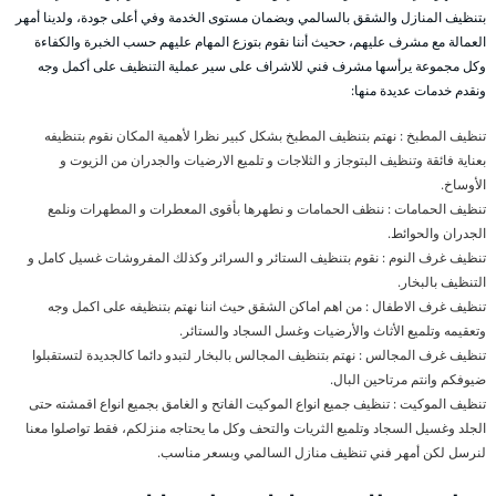
بتنظيف المنازل والشقق بالسالمي وبضمان مستوى الخدمة وفي أعلى جودة، ولدينا أمهر
العمالة مع مشرف عليهم، ححيث أننا نقوم بتوزع المهام عليهم حسب الخبرة والكفاءة
وكل مجموعة يرأسها مشرف فني للاشراف على سير عملية التنظيف على أكمل وجه
ونقدم خدمات عديدة منها:
تنظيف المطبخ : نهتم بتنظيف المطبخ بشكل كبير نظرا لأهمية المكان نقوم بتنظيفه
بعناية فائقة وتنظيف البتوجاز و الثلاجات و تلميع الارضيات والجدران من الزيوت و
الأوساخ.
تنظيف الحمامات : ننظف الحمامات و نطهرها بأقوى المعطرات و المطهرات ونلمع
الجدران والحوائط.
تنظيف غرف النوم : نقوم بتنظيف الستائر و السرائر وكذلك المفروشات غسيل كامل و
التنظيف بالبخار.
تنظيف غرف الاطفال : من اهم اماكن الشقق حيث اننا نهتم بتنظيفه على اكمل وجه
وتعقيمه وتلميع الأثاث والأرضيات وغسل السجاد والستائر.
تنظيف غرف المجالس : نهتم بتنظيف المجالس بالبخار لتبدو دائما كالجديدة لتستقبلوا
ضيوفكم وانتم مرتاحين البال.
تنظيف الموكيت : تنظيف جميع انواع الموكيت الفاتح و الغامق بجميع انواع اقمشته حتى
الجلد وغسيل السجاد وتلميع الثريات والتحف وكل ما يحتاجه منزلكم، فقط تواصلوا معنا
لنرسل لكن أمهر فني تنظيف منازل السالمي وبسعر مناسب.