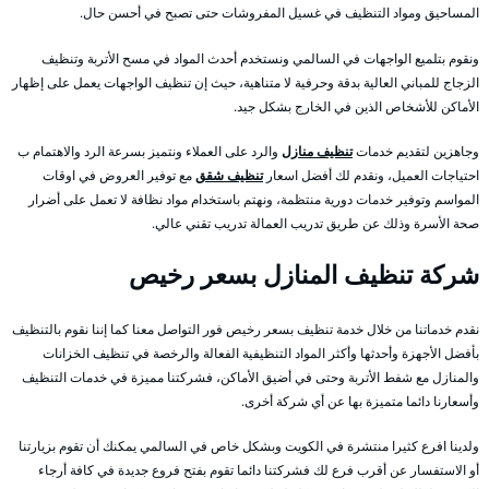
المساحيق ومواد التنظيف في غسيل المفروشات حتى تصبح في أحسن حال.
ونقوم بتلميع الواجهات في السالمي ونستخدم أحدث المواد في مسح الأتربة وتنظيف
الزجاج للمباني العالية بدقة وحرفية لا متناهية، حيث إن تنظيف الواجهات يعمل على إظهار
الأماكن للأشخاص الذين في الخارج بشكل جيد.
وجاهزين لتقديم خدمات
تنظيف منازل
والرد على العملاء ونتميز بسرعة الرد والاهتمام ب
احتياجات العميل، ونقدم لك أفضل اسعار
تنظيف شقق
مع توفير العروض في اوقات
المواسم وتوفير خدمات دورية منتظمة، ونهتم باستخدام مواد نظافة لا تعمل على أضرار
صحة الأسرة وذلك عن طريق تدريب العمالة تدريب تقني عالي.
شركة تنظيف المنازل بسعر رخيص
نقدم خدماتنا من خلال خدمة تنظيف بسعر رخيص فور التواصل معنا كما إننا نقوم بالتنظيف
بأفضل الأجهزة وأحدثها وأكثر المواد التنظيفية الفعالة والرخصة في تنظيف الخزانات
والمنازل مع شفط الأتربة وحتى في أضيق الأماكن، فشركتنا مميزة في خدمات التنظيف
وأسعارنا دائما متميزة بها عن أي شركة أخرى.
ولدينا افرع كثيرا منتشرة في الكويت وبشكل خاص في السالمي يمكنك أن تقوم بزيارتنا
أو الاستفسار عن أقرب فرع لك فشركتنا دائما تقوم بفتح فروع جديدة في كافة أرجاء