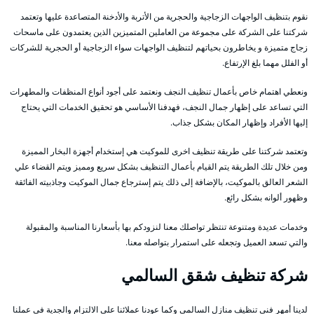
نقوم بتنظيف الواجهات الزجاجية والحجرية من الأتربة والأدخنة المتصاعدة عليها وتعتمد
شركتنا على الشركة على مجموعة من العاملين المتميزين الذين يعتمدون على ماسحات
زجاج متميزة و يخاطرون بحياتهم لتنظيف الواجهات سواء الزجاجية أو الحجرية للشركات
أو الفلل مهما بلغ الإرتفاع.
ونعطي اهتمام خاص بأعمال تنظيف النجف ونعتمد على أجود أنواع المنظفات والمطهرات
التي تساعد على إظهار جمال النجف، فهدفنا الأساسي هو تحقيق الخدمات التي يحتاج
إليها الأفراد وإظهار المكان بشكل جذاب.
وتعتمد شركتنا على طريقة تنظيف اخرى للموكيت هي إستخدام أجهزة البخار المميزة
ومن خلال تلك الطريقة يتم القيام بأعمال التنظيف بشكل سريع ومميز ويتم القضاء علي
الشعر العالق بالموكيت، بالإضافة إلى ذلك يتم إسترجاع جمال الموكيت وجاذبيته الفائقة
وظهور ألوانه بشكل رائع.
وخدمات عديدة ومتنوعة تنتظر تواصلك معنا لنزودكم بها بأسعارنا المناسبة والمقبولة
والتي تسعد العميل وتجعله على استمرار بتواصله معنا.
شركة تنظيف شقق السالمي
لدينا أمهر فني تنظيف منازل السالمي وكما عودنا عملائنا على الالتزام والجدية في عملنا