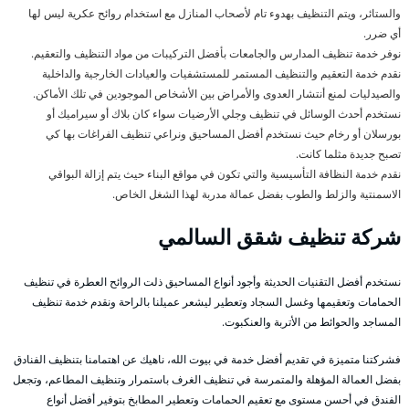
والستائر، ويتم التنظيف بهدوء تام لأصحاب المنازل مع استخدام روائح عكرية ليس لها
أي ضرر.
نوفر خدمة تنظيف المدارس والجامعات بأفضل التركيبات من مواد التنظيف والتعقيم.
نقدم خدمة التعقيم والتنظيف المستمر للمستشفيات والعيادات الخارجية والداخلية
والصيدليات لمنع أنتشار العدوى والأمراض بين الأشخاص الموجودين في تلك الأماكن.
نستخدم أحدث الوسائل في تنظيف وجلي الأرضيات سواء كان بلاك أو سيراميك أو
بورسلان أو رخام حيث نستخدم أفضل المساحيق ونراعي تنظيف الفراغات بها كي
تصبح جديدة مثلما كانت.
نقدم خدمة النظافة التأسيسية والتي تكون في مواقع البناء حيث يتم إزالة البواقي
الاسمنتية والزلط والطوب بفضل عمالة مدربة لهذا الشغل الخاص.
شركة تنظيف شقق السالمي
نستخدم أفضل التقنيات الحديثة وأجود أنواع المساحيق ذلت الروائح العطرة في تنظيف
الحمامات وتعقيمها وغسل السجاد وتعطير ليشعر عميلنا بالراحة ونقدم خدمة تنظيف
المساجد والحوائط من الأتربة والعنكبوت.
فشركتنا متميزة في تقديم أفضل خدمة في بيوت الله، ناهيك عن اهتمامنا بتنظيف الفنادق
بفضل العمالة المؤهلة والمتمرسة في تنظيف الغرف باستمرار وتنظيف المطاعم، وتجعل
الفندق في أحسن مستوى مع تعقيم الحمامات وتعطير المطابخ بتوفير أفضل أنواع