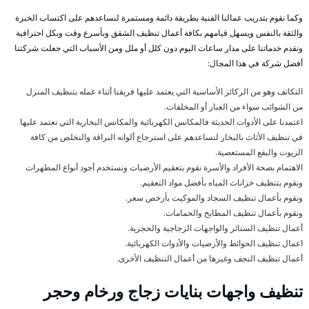
وكما نقوم بتدريب عمالنا الفنية بطريقة دائمة ومستمرة لنساعدهم على اكتساب الخبرة
والثقة بالنفس ويسهل قيامهم بكافة أعمال تنظيف الشقق وبأسرع وقت وبكل احترافية
ونقدم خدماتنا على مدار ساعات اليوم دون كلل أو ملل ومن الأسباب التي جعلت شركتنا
أفضل شركة في هذا المجال:
التكاتف وهو من الركائز الأساسية التي يعتمد عليها فريقنا أثناء عمله بتنظيف المنزل
من الشوائب سواء من الغبار أو المخلفات.
اعتمدنا على الأدوات الحديثة فالمكانس الكهربائية والمكانس البخارية التي نعتمد عليها
في تنظيف الأثاث بالبخار لنساعدهم على استرجاع ألوانه البراقة والتخلص من كافة
الزيوت والبقع المستعصية.
الاهتمام بصحة الأفراد والأسرة نقوم بتعقيم الأرضيات ونستخدم أجود أنواع المطهرات
ونقوم بتنظيف خزانات المياه بأفضل مواد التعقيم.
ونقوم بأعمال تنظيف السجاد والموكيت بأرخص سعر.
ونقوم بأعمال تنظيف المطابخ والحمامات.
أعمال تنظيف الستائر والواجهات الزجاجية والحجرية.
اعمال تنظيف الحوائط والأرضيات والأدوات الكهربائية.
أعمال تنظيف النجف وغيرها من أعمال التنظيف الأخرى.
تنظيف واجهات بنايات زجاج ورخام وحجر