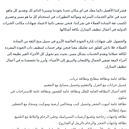
فشركتنا الأفضل دائما معك في اي مكان تحدنا بجودتنا وتميزنا الدائم لك وتقديم كل ماهو
جديد في عالم الخدمات المنزلية ومواكبة التطورات في استخدام كل ما هو مميز وعصري
لكسب ثقة السادة العملاء في شركتنا، فنحن نسعى دائما لاعتماد شهادات مكاتب الخبرات
الدولية في أعمال تنظيف المنازل بكافة أشكالها.
والحصول على شهادات إدارة الجودة العالمية الأيزو في سبيل منح الثقة من السادة
العملاء، فلا داعي للقلق عند تعاملك معنا فنحن نوفر خدمات لتنظيف ذات الجودة المفردة
لكافة عملائنا ونقدم الخدمات بشكل مميز، بحيث يتم تحويل كل الأجزاء الغير نظيفة إلى
أجزاء لامعة تضفي الجمال واللمعان والبريق إلى الأشياء، وأبرز ما تخصصنا به في أعمال
تنظيف المنازل:
نظافة عامة ونظافة مطابخ ونظافة ثريات.
غسيل خزانات مع العزل والتعقيم وغسيل مسابح مع التعقيم.
كافة أعمال النظافة العامة للفلل ونظافة عامة للقصور ونظافة عامة للاستراحات في
سلوى .
نظافة عامة لبيوت الشعر وغسيل كنب ومجالس أرضية وموكيت وسجاد مع التعطير
بمواد إيطالية.
نظافة واجهات زجاجية وتلميع أرضيات السيراميك وجلي الرخام والبلاط مع التلميع.
نظافة واجهات الحجر والرخام بالرمل أو الصاروخ.