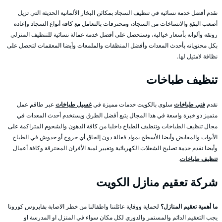
نقدم أفضل خدمة نسائية في تنظيف السجاد بمكائن البخار الألمانية الحديثة التي تزيل
أصعب البقع والاتساخات من السجاد، ومحترفات بالتعامل مع كافة أنواع السجاد وإعادة
رونقه وألوانه بأسعار خيالية، وستحصل على أفضل خدمة عمالة نسائية للتنظيف المنزلي
بكل محتوياته بأحدث المعدات وأفضل المنظفات والملمعات وأيضا المعقمات لتحصل على
نظافة لامثيل لها.
تنظيف طباخات
نقدم
فني طباخات
سلوى بالكويت خدمات مميزة في
غسيل طباخات
عبر طاقم عمل
متميز ذو خبرة واسعة في هذا المجال يتبع أفضل الطرق ويستخدم أحدث المعدات في
مجال تنظيف الطباخات وتنظيف الطباخ داخليا من كافة الدهون والشحوم المتراكمة على
الأبواب والمقابض وأيضا الأسطح بمواد فعالة دون إلحاق أي جروح أو خدوش في الطباخ
وأيضا نقدم خدمة تصليح الشعلات الكهربائية وتغيير لمبة الأفران المحترقة وكافة أعمال
تنظيف طباخات
.
شركة تعقيم منازل الكويت
ما أهمية تعقيم المنازل؟
لحماية ووقاية عائلتنا واطفالنا من خطر الاصابة بفايروس كورونا
يجب التعقيم الدائم والمستمر والدوري لكل مكان سواء في المنزل او المدرسة او