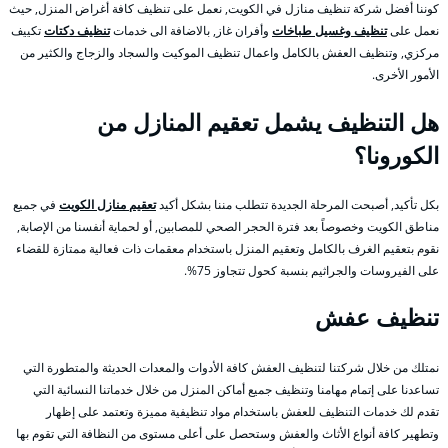
كوننا أفضل شركة تنظيف منازل في الكويت, نعمل على تنظيف كافة أغراض المنزل, حيث
نعمل على
تنظيف وغسيل طباخات
وأفران غاز, بالاضافة الى خدمات
تنظيف دكتات
تكييف
مركزي, وتنظيف العفش بالكامل واعمال تنظيف الموكيت والسجاد والزجاج والكثير من
الأمور الأخرى.
هل التنظيف يشمل تعقيم المنازل من
الكورونا؟
بكل تأكيد, أصبحت المرحلة الجديدة تتطلب مننا بشكل أكيد
تعقيم منازل الكويت
في جميع
مناطق الكويت وخصوصاً بعد فترة الحجر الصحي للمصابين, أو لحماية أنفسنا من الإصابة,
نقوم بتعقيم الغرف بالكامل وتعقيم المنزل باستخدام معقمات ذات فعالية ممتازة للقضاء
على الفيروسات والجراثيم بنسبة كحول تتجاوز 75%.
تنظيف عفش
نمتلك من خلال شركتنا لتنظيف العفش كافة الأدوات والمعدات الحديثة والمتطورة التي
تساعدنا على إتمام مهامنا وتنظيف جميع أماكن المنزل من خلال خدماتنا النسائية التي
تقدم لك خدمات التنظيف للعفش باستخدام مواد تنظيفية مميزة وتعتمد على إظهار
وتطهير كافة أنواع الأثاث والعفش وستحصل على أعلى مستوى من النظافة التي تقوم بها