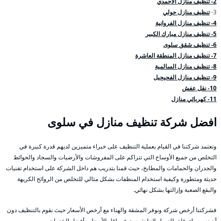
2- تنظيف منازل الاحمدي
3-
تنظيف منازل حولي
4- تنظيف منازل الفروانية
5- تنظيف منازل مبارك الكبير
6- تنظيف شقق سلوى
7- تنظيف منازل المنطقة العاشرة
8- تنظيف منازل السالمية
9- تنظيف منازل الفحيحيل
10- نقل عفش
11- كهربائي منازل
افضل شركة تنظيف منازل في سلوى
وتعتمد شركتنا في القيام بعملية التنظيف على خبراء متميزين لديهم قدرة كبيرة في
التخلص من جميع الأوساخ التي تتراكم على المفروشات والأرضيات والسجاد والحوائط
والجدران والحمامات والمطابخ، حيث قمنا بتدريب هم داخل الشركة على استخدام تقنيات
حديثة ومتطورة وكيفية استخدام المنظفات بشكل مثالي للتخلص من الروائح الكريهة
والبقع الصعبة وإزالتها بشكل نهائي.
فشركتنا أرخص شركة ونوفر المشقة والهناء مع أرخص الأسعار حيث نقوم بالتنظيف دون
أن نسبب اي قلق للعميل لإننا نقوم بتوفير اقل الأسعار وأفضل الخدمات.