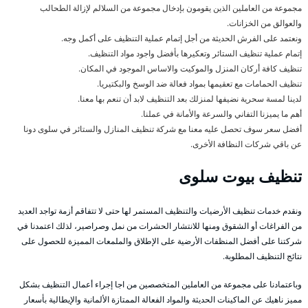
مجموعة من العاملين الذين يقومون بإدخال مجموعة من السلالم لإزالة الطحالب
والعوالق من الخزانات.
ونعتمد على الفرش الحديثة من أجل إتمام عملية التنظيف على أكمل وجه.
إتمام عملية تنظيف الستائر وتعكيرها بأفضل واجود مواد التنظيف.
تنظيف كافة أركان المنزل والموكيت والاساس الموجود في المكان.
تنظيف الحمامات مع تعقيمها بمواد فعالة ضد الوسخ والبكتيريا.
لدينا لمسة سحرية نضيفها لمنزلك بعد التنظيف لابد أن تنعم بها معنا.
أهم ما يميزنا التفاني والسرعة والأمانة في عملنا.
أفضل سعر سوف تحصل عليه معنا مع شركة تنظيف المنازل والستائر في سلوى دونا
عن باقي شركات النظافة الأخرى.
تنظيف بيوت سلوى
ونقدم خدمات تنظيف الأرضيات والتنظيف المستمر لها حتى لا تتفاقم أزمة تواجد العديد
من الفراغات أو الشقوق ومنها للانتشار الحشرات من نمل وصراصير، لذلك اعتمدنا في
شركتنا على أفضل المنظفات الأرضية على الإطلاق والملمعات المميزة للحصول على
نتائج التنظيف المطلوبة.
وباعتمادنا على مجموعة من العاملين المتخصصين من اجا إجراء أعمال التنظيف بشكل
مميز ناهيك عن الماكينات الحديثة والمواد الفعالة الممتازة الألمانية والإيطالية بأسعار