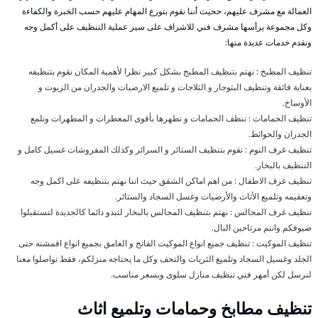
العمالة مع مشرف عليهم، ححيث أننا نقوم بتوزع المهام عليهم حسب الخبرة والكفاءة
وكل مجموعة يرأسها مشرف فني للاشراف على سير عملية التنظيف على أكمل وجه
ونقدم خدمات عديدة منها:
تنظيف المطبخ : نهتم بتنظيف المطبخ بشكل كبير نظرا لأهمية المكان نقوم بتنظيفه
بعناية فائقة وتنظيف البتوجاز و الثلاجات و تلميع الارضيات والجدران من الزيوت و
الأوساخ.
تنظيف الحمامات : ننظف الحمامات و نطهرها بأقوى المعطرات و المطهرات ونلمع
الجدران والحوائط.
تنظيف غرف النوم : نقوم بتنظيف الستائر و السرائر وكذلك المفروشات غسيل كامل و
التنظيف بالبخار.
تنظيف غرف الاطفال : من اهم اماكن الشقق حيث اننا نهتم بتنظيفه على اكمل وجه
وتعقيمه وتلميع الأثاث والأرضيات وغسل السجاد والستائر.
تنظيف غرف المجالس : نهتم بتنظيف المجالس بالبخار لتبدو دائما كالجديدة لتستقبلوا
ضيوفكم وانتم مرتاحين البال.
تنظيف الموكيت : تنظيف جميع انواع الموكيت الفاتح و الغامق بجميع انواع اقمشته حتى
الجلد وغسيل السجاد وتلميع الثريات والتحف وكل ما يحتاجه منزلكم، فقط تواصلوا معنا
لنرسل لكن أمهر فني تنظيف منازل سلوى وبسعر مناسب.
تنظيف مطابخ وحمامات وتلميع اثاث