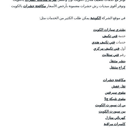
ونوفر أقوى مبديات رش حشرات مضمونة بأرخص الأسعار
مكافحة حشرات
بالكويت
في موقع الشركة
الكويتية
يمكن طلب الكثير من الخدمات مثل:
يشتري سيارات الكويت
خدمة
فني تكييف
خدمات
فني تكييف هندي
أول
فني تكييف مركزي
رقم
فني ستلايت
بنشر متنقل
كراج متنقل
مكافحة حشرات
نقل عفش
مقوي سيرفس
مقوي شبكة 5g
بي ان سبورت الكويت
بين سبورت الكويت
كهربائي منازل
كاميرات مراقبة