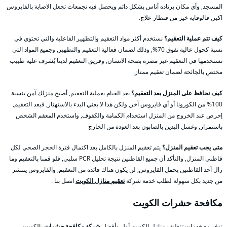
المسجد, وأي مكان يرتاده أناس بشكل دائم ويحصل فيه تجمعات تجعل الاصابة بالفايروس
اكبر, فالوقاية خير من قنطار علاج.
كيف تتم عملية التعقيم؟
نستخدم أكثر مواد التعقيم والتطهير الفاعلية والتي تحتوي في
نسبة كحول عالية تفوق 70%, وذلك لضمان فعالية التعقيم والتطهير, وجميع المواد التي
نستخدمها في التعقيم غير مضرة بصحة الانسان, وفريق التعقيم لدينا يُشرف عليه طبيب
مختص بالجائحة لضمان تعقيم ممتاز.
كيف نحافظ على المنزل بعد التعقيم؟
بعد القيام بعملية التعقيم, أصبح منزلك آمن بنسبة
100% من الكورونا أو أي فايروس آخر, ولكن هذا لا يعني البدء بالاستهتار, فبعد التعقيم,
إحرص عند الخروج من المنزل استخدام الكمامة والكفوف, واستخدم المعقم الشخص
باستمرار, وغسل اليدين بالصابون بعد العودة من الخارج
متى يجب تعقيم المنزل؟
يتم تعقيم المنزل بالكامل بعد اكتمال فترة الحجر الصحي لكل
قاطني المنزل, والتأكد أن جميع القاطنين نتيجة تحليل PCR سلبي, فلو قمنا بالتعقيم وما
زال أحد القاطنين يحمل القايروس, لن يكون هناك فائدة من التعقيم, والفايروس ينتشر
من جديد بكل سهولة لطلب خدمة شركة
تعقيم منازل الكويت
اتصل بنا .
مكافحة حشرات الكويت
نوفر مع خدمات تنظيف منازل الكويت أول وأفضل
شركة مكافحة حشرات
بالكويت