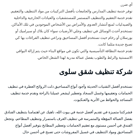
أي ضرر.
نوفر خدمة تنظيف المدارس والجامعات بأفضل التركيبات من مواد التنظيف والتعقيم.
نقدم خدمة التعقيم والتنظيف المستمر للمستشفيات والعيادات الخارجية والداخلية
والصيدليات لمنع أنتشار العدوى والأمراض بين الأشخاص الموجودين في تلك الأماكن.
نستخدم أحدث الوسائل في تنظيف وجلي الأرضيات سواء كان بلاك أو سيراميك أو
بورسلان أو رخام حيث نستخدم أفضل المساحيق ونراعي تنظيف الفراغات بها كي
تصبح جديدة مثلما كانت.
نقدم خدمة النظافة التأسيسية والتي تكون في مواقع البناء حيث يتم إزالة البواقي
الاسمنتية والزلط والطوب بفضل عمالة مدربة لهذا الشغل الخاص.
شركة تنظيف شقق سلوى
نستخدم أفضل التقنيات الحديثة وأجود أنواع المساحيق ذلت الروائح العطرة في تنظيف
الحمامات وتعقيمها وغسل السجاد وتعطير ليشعر عميلنا بالراحة ونقدم خدمة تنظيف
المساجد والحوائط من الأتربة والعنكبوت.
فشركتنا متميزة في تقديم أفضل خدمة في بيوت الله، ناهيك عن اهتمامنا بتنظيف الفنادق
بفضل العمالة المؤهلة والمتمرسة في تنظيف الغرف باستمرار وتنظيف المطاعم، وتجعل
الفندق في أحسن مستوى مع تعقيم الحمامات وتعطير المطابخ بتوفير أفضل أنواع
المساحيق ومواد التنظيف في غسيل المفروشات حتى تصبح في أحسن حال.