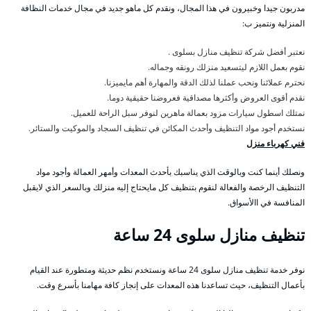
مدربون جيدا وخبيرون في هذا المجال، ونقدم كل ماهو جديد في مجال خدمات النظافة
المنزلية ونتميز ب:
نعتبر أفضل شركة تنظيف منازل بسلوى .
نقوم بعمل اللازم ليتسعيد منزلك رونقه وجماله.
نحترم عملائنا ونحب عملنا لذلك الدقة والمهارة أهم مايميزنا.
نقدم أقوى العروض وأكثرها مصداقية فعروضنا حقيقية دوما.
نمتلك اسطول سيارات مزود بعمالة ماهرين لنوفر سبل الراحة للعميل.
نستخدم أجود مواد التنظيف وأحدث المكائن في تنظيف السجاد والموكيت والستائر.
فني كهرباء منزل
ونصلك أينما كنت وبالوقت الذي يناسبك بأحدث المعدات وأمهر العمالة وأجود مواد
التنظيف الرخصة والفعالة لنقوم بتنظيف كل مايحتاج إليه منزلك وبالسعر الذي لايقبل
المنافسة في االأسواق.
تنظيف منازل سلوى 24 ساعة
نوفر خدمة تنظيف منازل سلوى 24 ساعة ونستخدم نظم حديثة ومتطورة عند القيام
بأعمال التنظيف، حيث تساعدنا هذه المعدات على إنجاز كافة مهامنا بأسرع وقت.