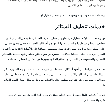
تنظيف الستائر والأجهزة الكهربائية والانتريهات والحمامات والمطابخ وتنظيف النجف
وغيرها من أمور التنظيف الأخرى.
وخدمات عديدة ومتنوعة وبجودة عالية وبأسعار لا مثيل لها.
خدمات تنظيف الستائر
نوفر خدمات تنظيف المنازل في سلوى وأعمال تنظيف الستائر، فلا بد من الحرص على
تنظيف الستائر بشكل دائم لتبرز الوانها المبهرة وبأشكالها الجميلة وتعطي مظهر جميل
على المنازل مع مراعاة العمل حيث نقوم بتنظيفها اعتمادنا على الأدوات الحديثة من أجهزة
البخار التي تعمل على التنظيف بكفاءة متميزة في بضع دقائق قليلة ونقوم بتنظيف الستائر
القطنية والمصنوعة من الستان والستائر الجلدية وغيرها من أشكال الستائر المختلفة.
نعتمد في شركتنا على أجود أشكال المنظفات والأدوات الحديثة ذات الجودة المبهرة، لكي
يتم التخلص من العوالق والأتربة المتراكمة على سطح السجاد والموكيت، فلا داعي للقلق
بعد اليوم حيث يقوم شركتنا في تنظيف بيتك والتخلص من كل ما يقلل جمال البيت الخاص
بك.
فلا بد أن تعتمد علينا لنسعدك على تنظيف منزلك بطرق احترافية وعالية الجودة، حيث
نقوم بالاعتماد على: