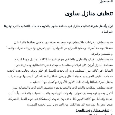
المستحيل.
تنظيف منازل سلوى
اول وأفضل شركة تنظيف منازل في منطقة سلوى بالكويت خدمات التنظيف التي توفرها
شركتنا :
خدمة تنظيف الخزانات والاسطح نقوم بتنظيفه بصفة دورية حتى نحافظ دائما على
صحتك وصحة أسرتك وحماية الخزان من العوامل التي يتعرض لها من الحشرات والصدأ
والشمس وغيرها.
خدمة تنظيف الغرف والمنازل والشقق ونوفر خدماتنا لكافة المنازل مهما كبرت
مساحة المنزل أو إن كان لديك اي مناسبة سعيدة، فشركتنا مثالية ومحترفة في
التعامل في كافة أمور التنظيف دون أن تحدث للعميل اي قلق ونوفر بجانب هذه الخدمة
خدمات تنظيف الجراج والحديثة للفلل ورش الأماكن المغلقة كي لا يصيبها اي حشرات
بفضل خبرة عمالنا واستخدامنا لأقوى الأجهزة وأفضل مواد التنظيف.
خدمة تنظيف المكاتب والشركات والمصانع نقوم بتنظيف الشركات والمصانع على
أكمل وجه ونقوم بتنظيف سوار للواجهات الزجاجية والمستشفيات والمكاتب بأساليب
حديثة ونتعامل مع كافة الأمور بكل دقة دون حدوث أي مشكلة في دوام العمل للشركة.
نقدم أسعارنا المناسبة لك مع الكثير من العروض على الخدمة المميزة.
1-
تنظيف منازل جنوب السرة