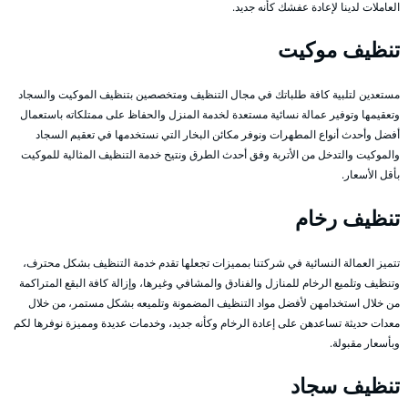
العاملات لدينا لإعادة عفشك كأنه جديد.
تنظيف موكيت
مستعدين لتلبية كافة طلباتك في مجال التنظيف ومتخصصين بتنظيف الموكيت والسجاد
وتعقيمها وتوفير عمالة نسائية مستعدة لخدمة المنزل والحفاظ على ممتلكاته باستعمال
أفضل وأحدث أنواع المطهرات ونوفر مكائن البخار التي نستخدمها في تعقيم السجاد
والموكيت والتدخل من الأتربة وفق أحدث الطرق ونتيح خدمة التنظيف المثالية للموكيت
بأقل الأسعار.
تنظيف رخام
تتميز العمالة النسائية في شركتنا بمميزات تجعلها تقدم خدمة التنظيف بشكل محترف،
وتنظيف وتلميع الرخام للمنازل والفنادق والمشافي وغيرها، وإزالة كافة البقع المتراكمة
من خلال استخدامهن لأفضل مواد التنظيف المضمونة وتلميعه بشكل مستمر، من خلال
معدات حديثة تساعدهن على إعادة الرخام وكأنه جديد، وخدمات عديدة ومميزة نوفرها لكم
وبأسعار مقبولة.
تنظيف سجاد