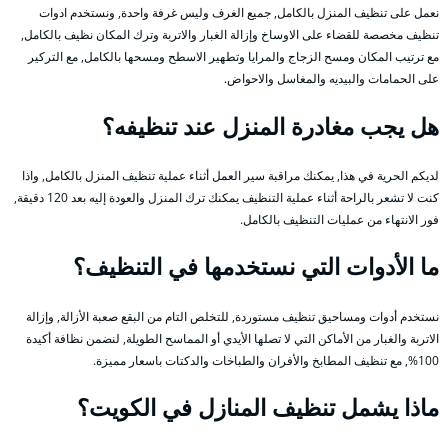
نعمل على تنظيف المنزل بالكامل, جميع الغرف وليس غرفة واحدة, ونستخدم ادوات
تنظيف مخصصة للقضاء على الاوساخ وإزالة الغبار والاتربة وترك المكان نظيف بالكامل,
مع ترتيب المكان ومسح الزجاج والمرايا وتطهير الاسطح ومسحها بالكامل, مع التركير
على الحمامات والبيديه والمغاسل والاحواض.
هل يجب مغادرة المنزل عند تنظيفه؟
لديكم الحرية في هذا, يمكنك مراقبة سير العمل أثناء عملية تنظيف المنزل بالكامل, واذا
كنت لا تشعر بالراحة أثناء عملية التنظيف يمكنك ترك المنزل والعودة إليه بعد 120 دقيقة,
فور الانتهاء من عمليات التنظيف بالكامل.
ما الأدوات التي نستخدمها في التنظيف؟
نستخدم أدوات ومساحيق تنظيف مستوردة, للتخلص التام من البقع صعبة الأزالة, وإزالة
الاتربة والغبار من الأماكن التي لا تصلها الأيدي أو المماسح الطويلة, لنضمن نظافة أكيدة
100%, مع تنظيف المطابخ والأفران والطباخات والدكتات باسعار مميزة.
ماذا يشمل تنظيف المنازل في الكويت؟