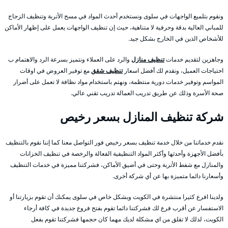
ونقوم بتلميع الواجهات في سلوى ونستخدم أحدث المواد في مسح الأتربة وتنظيف الزجاج
للمباني العالية بدقة وحرفية لا متناهية، حيث إن تنظيف الواجهات يعمل على إظهار الأماكن
للأشخاص الذين في الخارج بشكل جيد.
وجاهزين لتقديم خدمات
تنظيف منازل
والرد على العملاء ونتميز بسرعة الرد والاهتمام ب
احتياجات العميل، ونقدم لك أفضل اسعار
تنظيف شقق
مع توفير العروض في اوقات
المواسم وتوفير خدمات دورية منتظمة، ونهتم باستخدام مواد نظافة لا تعمل على أضرار
صحة الأسرة وذلك عن طريق تدريب العمالة تدريب تقني عالي.
شركة تنظيف المنازل بسعر رخيص
نقدم خدماتنا من خلال خدمة تنظيف بسعر رخيص فور التواصل معنا كما إننا نقوم بالتنظيف
بأفضل الأجهزة وأحدثها وأكثر المواد التنظيفية الفعالة والرخصة في تنظيف الخزانات
والمنازل مع شفط الأتربة وحتى في أضيق الأماكن، فشركتنا مميزة في خدمات التنظيف
وأسعارنا دائما متميزة بها عن أي شركة أخرى.
ولدينا افرع كثيرا منتشرة في الكويت وبشكل خاص في سلوى يمكنك أن تقوم بزيارتنا أو
الاستفسار عن أقرب فرع لك فشركتنا دائما تقوم بفتح فروع جديدة في كافة أرجاء
الكويت، لذلك لا تقلق من اي مشكلة لديك مهما كان حجمها فشركتنا تقوم بفعل