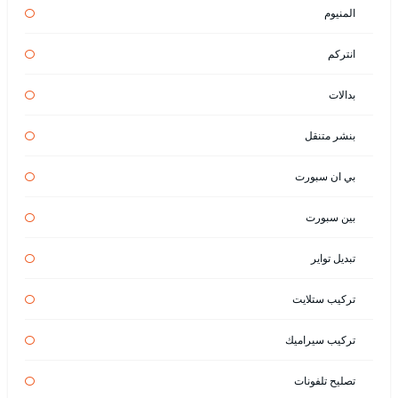
المنيوم
انتركم
بدالات
بنشر متنقل
بي ان سبورت
بين سبورت
تبديل تواير
تركيب ستلايت
تركيب سيراميك
تصليح تلفونات