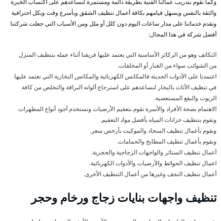
وكما نقوم بتدريب عمالنا الفنية بطريقة دائمة ومستمرة لنساعدهم على اكتساب الخبرة
والثقة بالنفس ويسهل قيامهم بكافة أعمال تنظيف الشقق وبأسرع وقت وبكل احترافية
ونقدم خدماتنا على مدار ساعات اليوم دون كلل أو ملل ومن الأسباب التي جعلت شركتنا
أفضل شركة في هذا المجال:
التكاتف وهو من الركائز الأساسية التي يعتمد عليها فريقنا أثناء عمله بتنظيف المنزل
من الشوائب سواء من الغبار أو المخلفات.
اعتمدنا على الأدوات الحديثة فالمكانس الكهربائية والمكانس البخارية التي نعتمد عليها
في تنظيف الأثاث بالبخار لنساعدهم على استرجاع ألوانه البراقة والتخلص من كافة
الزيوت والبقع المستعصية.
الاهتمام بصحة الأفراد والأسرة نقوم بتعقيم الأرضيات ونستخدم أجود أنواع المطهرات
ونقوم بتنظيف خزانات المياه بأفضل مواد التعقيم.
ونقوم بأعمال تنظيف السجاد والموكيت بأرخص سعر.
ونقوم بأعمال تنظيف المطابخ والحمامات.
أعمال تنظيف الستائر والواجهات الزجاجية والحجرية.
اعمال تنظيف الحوائط والأرضيات والأدوات الكهربائية.
أعمال تنظيف النجف وغيرها من أعمال التنظيف الأخرى.
تنظيف واجهات بنايات زجاج ورخام وحجر