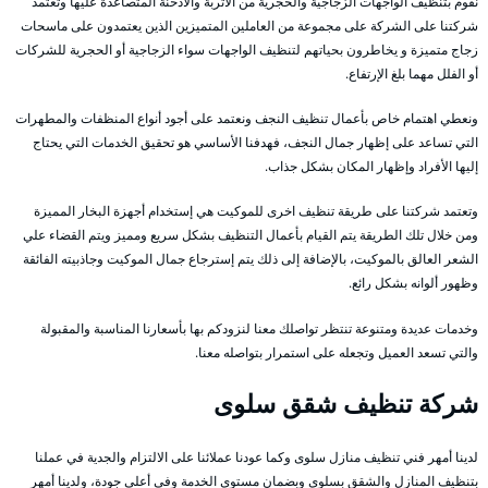
نقوم بتنظيف الواجهات الزجاجية والحجرية من الأتربة والأدخنة المتصاعدة عليها وتعتمد
شركتنا على الشركة على مجموعة من العاملين المتميزين الذين يعتمدون على ماسحات
زجاج متميزة و يخاطرون بحياتهم لتنظيف الواجهات سواء الزجاجية أو الحجرية للشركات
أو الفلل مهما بلغ الإرتفاع.
ونعطي اهتمام خاص بأعمال تنظيف النجف ونعتمد على أجود أنواع المنظفات والمطهرات
التي تساعد على إظهار جمال النجف، فهدفنا الأساسي هو تحقيق الخدمات التي يحتاج
إليها الأفراد وإظهار المكان بشكل جذاب.
وتعتمد شركتنا على طريقة تنظيف اخرى للموكيت هي إستخدام أجهزة البخار المميزة
ومن خلال تلك الطريقة يتم القيام بأعمال التنظيف بشكل سريع ومميز ويتم القضاء علي
الشعر العالق بالموكيت، بالإضافة إلى ذلك يتم إسترجاع جمال الموكيت وجاذبيته الفائقة
وظهور ألوانه بشكل رائع.
وخدمات عديدة ومتنوعة تنتظر تواصلك معنا لنزودكم بها بأسعارنا المناسبة والمقبولة
والتي تسعد العميل وتجعله على استمرار بتواصله معنا.
شركة تنظيف شقق سلوى
لدينا أمهر فني تنظيف منازل سلوى وكما عودنا عملائنا على الالتزام والجدية في عملنا
بتنظيف المنازل والشقق بسلوى وبضمان مستوى الخدمة وفي أعلى جودة، ولدينا أمهر