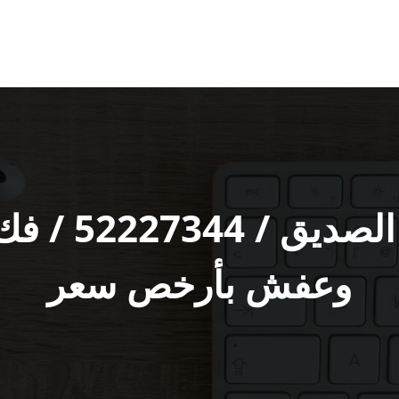
شركة نقل عف
وعفش بأرخص سعر