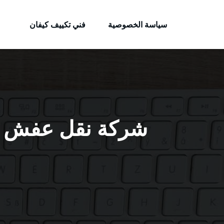
الكويتية
لتجاوز
خدمات وظائف بالكويت
لى
سياسة الخصوصية
فني تكييف كيفان
لمحتوى