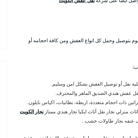
تواصل ايضا على شركة
نقل عفش الكويت
م بتوصيل وحمل كل انواع العفش ومن كافة احجامه أو
ب:
ية نقل أو توصيل العفش بشكل امن وسليم.
قل عفش هندي الصديق الماهر والمحترف.
ين ذات احجام متعددة، اربطة، بطانيات، اكياس نايلون.
اث منزلي نجار نقل أثاث ايكيا نجار هندي ممتاز
نجار الكويت
نب عنفه نجار طاولات خشب .
فر لدينا مستودعات بمساحات متنوعة ملائمة لتخزين عفش