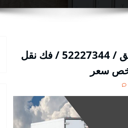
شركة نقل عفش الصديق / 52227344 / فك نقل
رخص سعر