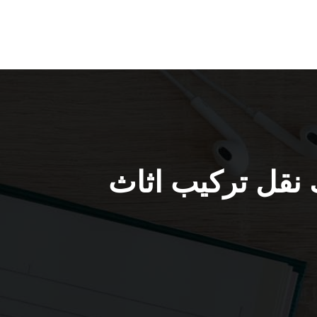
ش الصديق / 52227344 / فك نقل تركيب اثاث