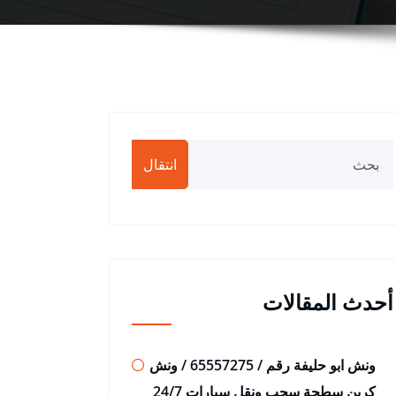
انتقال
أحدث المقالات
ونش ابو حليفة رقم / 65557275 / ونش
كرين سطحة سحب ونقل سيارات 24/7