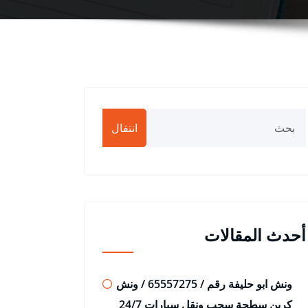
انتقال
أحدث المقالات
ونش ابو حليفة رقم / 65557275 / ونش
كرين سطحة سحب ونقل سيارات 24/7