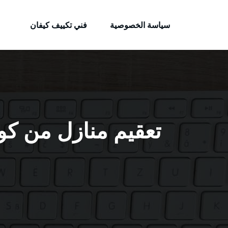
الكويتية
لتجاوز
خدمات وظائف بالكويت
لى
سياسة الخصوصية
فني تكييف كيفان
لمحتوى