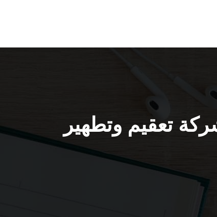
منازل من كورونا الصديق 50050641 شركة تعقيم وتطهير