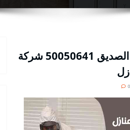
تعقيم منازل من كورونا الصديق 50050641 شركة
زل