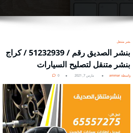
بنشر متنقل
بنشر الصديق رقم / 51232939‬ / كراج
بنشر متنقل لتصليح السيارات
بواسطة ammar
مارس 7, 2021
0