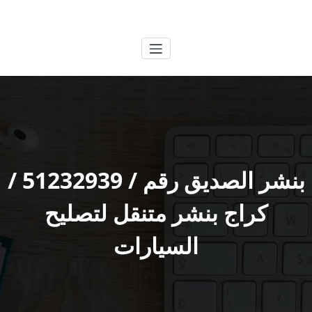
لتجاوز
الكويتية
خدمات وظائف بالكويت
لى
لمحتوى
بنشر الصديق رقم / 51232939‬ /
كراج بنشر متنقل لتصليح
السيارات