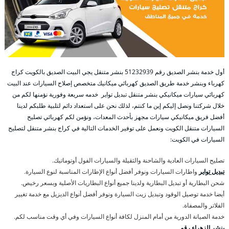
أول خدمة بنشر الصديق رقم 51232939‬ بنشر متنقل يجي البيت الصديق بالكويت كراج
كهرباء وبنشر خدمة طريق الصديق كهربائي ميكانيك متخصص إصلاح السيارات عند البيت
كهربائي سيارات ميكانيكي بنشر متنقل تبديل تواير خدمه سريعة وفورية نؤمنها لكم من
خلال شركتنا ونصل إليكم إين ما كنتم، لذلك نحن على استعداد دائم لتلبية طلبكم لدينا
أفضل فريق ميكانيكي سيارات مجهز بأحدث المعدات، ونؤمن لكم كهربائي تصليح
السيارات متنقل الكويت ونعمل على توفير الخدمات التالية في كراج بنشر متنقل لتصليح
السيارات في الكويت:
تصليح السيارات العادية والشاحنة والثقيلة والسيارات الفول أوتوماتيك.
تبديل تواير
واطارات السيارات ونوفر أفضل أنواع الإطارات المناسبة لنوع السيارة.
شحن البطارية أو تبديل البطارية ولدينا جميع أنواع البطاريات الأصلية وبسعر رخيص.
أيضا خدمة توصيل الوقود وتبديل زيت السيارة ونوفر أفضل أنواع الديزيل مع خدمة تغيير
الفلاتر والمصفاة.
خدمة الصيانة الدورية من أمام المنزل لكافة أنواع السيارات وفي أي وقت مناسب لكم.
بنشر الزهراء رقم