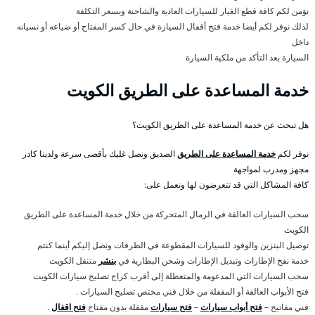
نؤمن لكم كافة قطع الغيار للسيارات العادية والشاحنة وبسعر التكلفة
لذلك نوفر لكم أيضا خدمة فتح أقفال السيارة في حال كسر المفتاح أو ضياعه أو نسيانه
داخل
السيارة بعد التأكد من ملكية السيارة
خدمة المساعدة على الطريق الكويت
هل تبحث عن خدمة المساعدة على الطريق الكويت؟
نوفر لكم
خدمة المساعدة على الطريق
الصديق ونصل غليك بأقصى سرعة ولدينا كادر
مجهز ومدرب لمواجهة
كافة المشاكل التي قد تتعرضون لها ونعمل على:
سحب السيارات العالقة في الرمال المتحركة من خلال خدمة المساعدة على الطريق
الكويت
توصيل البنزين والوقود للسيارات المقطوعة في الطرقات ونصل إليكم أينما كنتم
خدمة نفخ الإطارات وتبديل الإطارات وشحن البطارية في
بنشر
متنقل الكويت
سحب السيارات التي المدعومة والمتعطلة إلى أقرب كراج تصليح سيارات الكويت
فتح الأبواب العالقة أو المقفلة من خلال فني مختص تصليح السيارات .
فني مفاتيح –
فتح أبواب سيارات
–
فتح سيارات
مقفلة بدون مفتاح
فتح اقفال
.