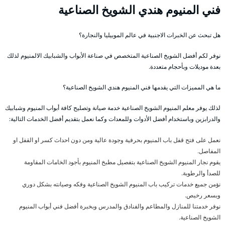
فني المنيوم هندي الشويخ الصناعية
هل تبحث عن الخبرات الاجنبية في عالم الموبيليا والنجارة؟
نوفر لكم أفضل الشويخ الصناعية المتخصص في صناعة الأبواب والشبابيك الالمنيوم لذلك
بعدة موديلات وبأحجام متعددة.
ما هي المميزات التي يقدمها فني المنيوم هندي الشويخ الصناعية؟
لذلك يوفر معلم المنيوم الشويخ الصناعية خدمة صيانة وتصليح كافة أبواب المنيوم وشبابيك
والدرابزين وباستخدام أفضل الأدوات وللمعدات وكما نعمل بتقديم أفضل الخدمات التالية:
نعمل على فتح قفل باب المنيوم بحرفية وجودة عالية ومن دون احداث كسر او القفل او
المفاصل.
يقوم نجار المنيوم الشويخ الصناعية بتفصيل مطبخ المنيوم بأجود الخامات المقاومة
للصدأ والرطوبة.
نؤمن جميع خدمات تركيب باب المنيوم الشويخ الصناعية وفكه وصيانته بشكل دوري
وبسعر رخيص.
نوفر خدمتنا للمنازل والمطاعم والفنادق والمدرس وبخبرة أفضل فني أبواب المنيوم
الشويخ الصناعية.