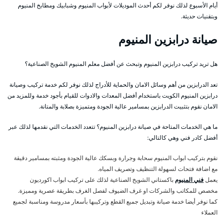
أيام الأسبوع لذلك نوفر لكم أحدث الموديلات لأبواب المنيوم وشبابيك ومطابخ المنيوم
وبتقنيات حديثة.
صيانة درابزين المنيوم
هل تريد تركيب درابزين المنيوم وتبحث عن أفضل معلم المنيوم الشويخ الصناعية؟
تعد الدرابزين من أهم وسائل الامان والحماية للأدراج لذلك نوفر لكم خدمة تركيب وصيانة
درابزين المنيوم الكويت باستخدام أفضل المعدات والادوات للقيام بأجود خدمة وللمزيد من
الامان نقوم بتثبيت الدرابزين بمسامير عالية الجودة ومتميزة بصلابة والمتانة.
ما هي الخدمات المتاحة في صيانة درابزين المنيوم؟ تتعدد الخدمات التي نقدمها لذلك عبر
أفضل كادر فني وهي كالتالي:
نقوم بتركيب ابواب المنيوم سحابة وجرارة وبسكك عالية الجودة ومثبته بمسامير دقيقة
مع اضافة فتحات لسهولة التنظيف وتصريف المياه.
يعمل
فني المنيوم
باكستاني الشويخ الصناعية لذلك على تركيب ابواب اكورديون
مخصص للمكاتب والشركات او غرف الضيوف لفصل الغرف بطريقة عصرية ومميزة.
كما نوفر أيضا خدمة صيانة وتبديل جميع القطع وتركيبها بأسعار مدروسة ومناسبة لجميع
العملاء