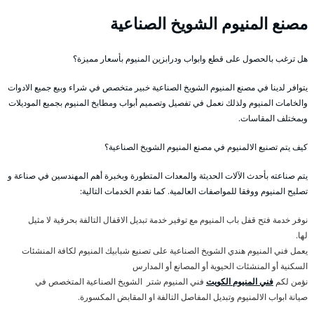
مصنع المنيوم الشويخ الصناعية
هل ترغب بالحصول على قطع وابواب ودرابزين المنيوم بأسعار مميزة؟
يتوافر لدينا في مصنع المنيوم الشويخ الصناعية خبير متخصص في شراء وبيع جميع الادوات
والخامات المنيوم ولذلك نعمل في تفصيل وتصميم أبواب ومطابخ المنيوم بجميع الموديلات
وبمختلف المقاسات.
كيف يتم تصنيع الالمنيوم في مصنع المنيوم الشويخ الصناعية؟
يتم صناعته بأحدث الآلات الحديثة والمعدات المتطورة وبخبرة أهم المهندسين في صناعة و
تصليح المنيوم ووفقا للمواصفات العالمية. كما نقدم الخدمات التالية:
نوفر خدمة فتح قفل باب المنيوم مع توفير خدمة تبديل الاقفال التالفة بحرفية لا مثيل
لها.
يعمل فني المنيوم هندي الشويخ الصناعية على تصنيع شبابيك المنيوم لكافة المنشئات
السكنية أو المنشئات الحيوية أو المصانع أو المدارس
نؤمن لكم
فني المنيوم الكويت
فني المنيوم شتر الشويخ الصناعية المتخصص في
صيانة ابواب الالمنيوم وتبديل المفاصل التالفة او المقابض المكسورة.