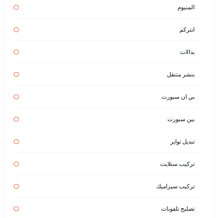
المنيوم
انتركم
بدالات
بنشر متنقل
بي ان سبورت
بين سبورت
تبديل تواير
تركيب ستلايت
تركيب سيراميك
تصليح تلفونات