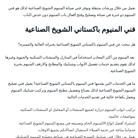
نعمل من خلال ورشات متنقلة ونوفر فني صيانة المنيوم الشويخ الصناعية لذلك هو فني
المنيوم ذو خبرة في صيانة وتصليح وفتح أقفال باب المنيوم دون خدش الباب.
فني المنيوم باكستاني الشويخ الصناعية
هل تبحث عن فني المنيوم باكستاني الشويخ الصناعية بخبراته العالية والمميزة؟
يعد المنيوم من أكثر المعادن استخداماً في المنازل والمنشئات السكنية والحيوية وغيرها
لذلك نقوم بتقديم خدمات تفصيل الابواب وشبابيك والمطابخ والارفف المنيوم بخبرة
الشويخ الصناعية.
ما هي الخدمات التي يقدمها فني المنيوم باكستاني الشويخ الصناعية؟ يعمل فني تصليح
المنيوم الشويخ الصناعية لذلك بصناع وتفصيل مطبخ المنيوم وتركيب شبابيك المنيوم
ونعمل بكفاءة عالية في تقديم الخدمات التالية:
تركيب ابواب المنيوم جرارة لجميع المنشئات أو المعامل او المنشئات السكنية
بمواصفات عالمية.
استيراد أفضل انواع الالمنيوم الخام وتصنيعه في مصنع المنيوم الشويخ الصناعية.
خدماتنا متاحة عبر خدمة العملاء لاستقبال اتصالاتكم بجميع الاوقات.
نعمل من خلال فني شبابيك الشويخ الصناعية في صناعة وتصليح المنيوم الشبابيك