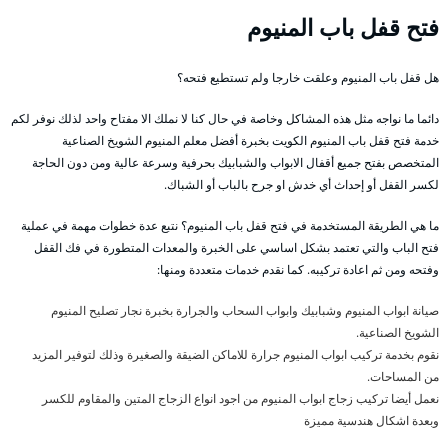
فتح قفل باب المنيوم
هل قفل باب المنيوم وعلقت خارجا ولم تستطيع فتحه؟
دائما ما نواجه مثل هذه المشاكل وخاصة في حال كنا لا نملك الا مفتاح واحد لذلك نوفر لكم
خدمة فتح قفل باب المنيوم الكويت بخبرة أفضل معلم المنيوم الشويخ الصناعية
المتخصص بفتح جميع أقفال الابواب والشبابيك بحرفية وسرعة عالية ومن دون الحاجة
لكسر القفل أو إحداث أي خدش او جرح بالباب أو الشباك.
ما هي الطريقة المستخدمة في فتح قفل باب المنيوم؟ نتبع عدة خطوات مهمة في عملية
فتح الباب والتي تعتمد بشكل اساسي على الخبرة والمعدات المتطورة في فك القفل
وفتحه ومن ثم اعادة تركيبه. كما نقدم خدمات متعددة ومنها:
صيانة ابواب المنيوم وشبابيك وابواب السحاب والجرارة بخبرة نجار تصليح المنيوم
الشويخ الصناعية.
نقوم بخدمة تركيب ابواب المنيوم جرارة للاماكن الضيقة والصغيرة وذلك لتوفير المزيد
من المساحات.
نعمل أيضا تركيب زجاج ابواب المنيوم من اجود انواع الزجاج المتين والمقاوم للكسر
وبعدة اشكال هندسية مميزة