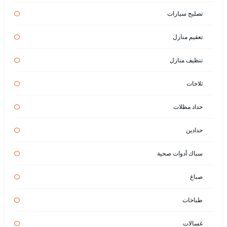
تصليح سيارات
تعقيم منازل
تنظيف منازل
ثلاجات
حداد مظلات
حدادين
سباك أدوات صحية
صباغ
طباخات
غسالات