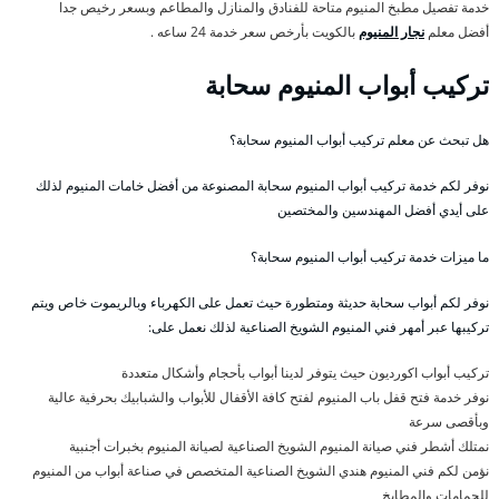
خدمة تفصيل مطبخ المنيوم متاحة للفنادق والمنازل والمطاعم وبسعر رخيص جدا
أفضل معلم
نجار المنيوم
بالكويت بأرخص سعر خدمة 24 ساعه .
تركيب أبواب المنيوم سحابة
هل تبحث عن معلم تركيب أبواب المنيوم سحابة؟
نوفر لكم خدمة تركيب أبواب المنيوم سحابة المصنوعة من أفضل خامات المنيوم لذلك
على أيدي أفضل المهندسين والمختصين
ما ميزات خدمة تركيب أبواب المنيوم سحابة؟
نوفر لكم أبواب سحابة حديثة ومتطورة حيث تعمل على الكهرباء وبالريموت خاص ويتم
تركيبها عبر أمهر فني المنيوم الشويخ الصناعية لذلك نعمل على:
تركيب أبواب اكورديون حيث يتوفر لدينا أبواب بأحجام وأشكال متعددة
نوفر خدمة فتح قفل باب المنيوم لفتح كافة الأقفال للأبواب والشبابيك بحرفية عالية
وبأقصى سرعة
نمتلك أشطر فني صيانة المنيوم الشويخ الصناعية لصيانة المنيوم بخبرات أجنبية
نؤمن لكم فني المنيوم هندي الشويخ الصناعية المتخصص في صناعة أبواب من المنيوم
للحمامات والمطابخ