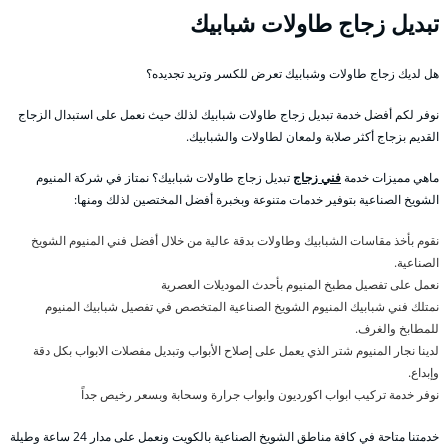
تبديل زجاج طاولات شبابيك
هل لديك زجاج طاولات وشبابيك تعرض للكسر وتريد تجديده؟
نوفر لكم أفضل خدمة تبديل زجاج طاولات شبابيك لذلك حيث نعمل على استبدال الزجاج
القديم بزجاج أكثر صلابة ولمعان لطاولات والشبابيك.
ماهي مميزات خدمة
فني زجاج
تبديل زجاج طاولات شبابيك؟ نمتاز في شركة المنيوم
الشويخ الصناعية بتوفير خدمات متنوعة وبخبرة أفضل المختصين لذلك ومنها:
نقوم بأخذ مقاسات الشبابيك وطاولات بدقة عالية من خلال أفضل فني المنيوم الشويخ
الصناعية.
نعمل على تفصيل مطبخ المنيوم بأحدث الموديلات العصرية
نمتلك فني شبابيك المنيوم الشويخ الصناعية المتخصص في تفصيل شبابيك المنيوم
للمطابخ والغرف.
لدينا نجار المنيوم شتر الذي يعمل على إصلاح الأبواب وتبديل مفصلات الابواب بكل دقة
وإبداع.
نوفر خدمة تركيب ابواب اكورديون وابواب جرارة وسحابة وبسعر رخيص جداً
خدمتنا متاحة في كافة مناطق الشويخ الصناعية بالكويت ونعمل على مدار 24 ساعة وطيلة