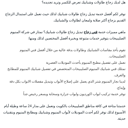
هل لديك زجاج طاولات وشبابيك تعرض للكسر وتريد تجديده؟
نوفر لكم أفضل خدمة تبديل زجاج طاولات شبابيك لذلك حيث نعمل على استبدال الزجاج
القديم بزجاج أكثر صلابة ولمعان لطاولات والشبابيك.
ماهي مميزات خدمة
فني زجاج
تبديل زجاج طاولات شبابيك؟ نمتاز في شركة المنيوم
الصليبيخات بتوفير خدمات متنوعة وبخبرة أفضل المختصين لذلك ومنها:
نقوم بأخذ مقاسات الشبابيك وطاولات بدقة عالية من خلال أفضل فني المنيوم
الصليبيخات.
نعمل على تفصيل مطبخ المنيوم بأحدث الموديلات العصرية
نمتلك فني شبابيك المنيوم الصليبيخات المتخصص في تفصيل شبابيك المنيوم للمطابخ
والغرف.
لدينا نجار المنيوم شتر الذي يعمل على إصلاح الأبواب وتبديل مفصلات الابواب بكل دقة
وإبداع.
نوفر خدمة تركيب ابواب اكورديون وابواب جرارة وسحابة وبسعر رخيص جداً
خدمتنا متاحة في كافة مناطق الصليبيخات بالكويت ونعمل على مدار 24 ساعة وطيلة أيام
الأسبوع لذلك نوفر لكم أحدث الموديلات لأبواب المنيوم وشبابيك ومطابخ المنيوم وبتقنيات
حديثة.