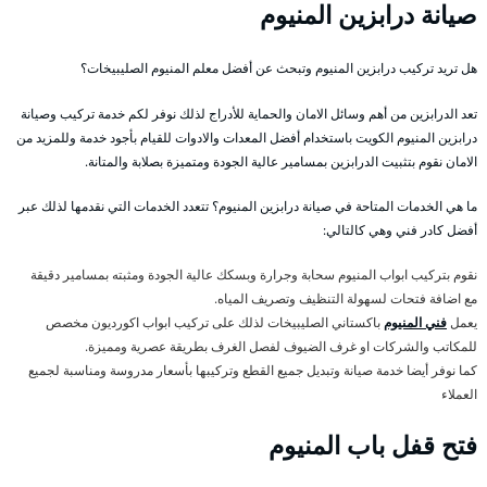
صيانة درابزين المنيوم
هل تريد تركيب درابزين المنيوم وتبحث عن أفضل معلم المنيوم الصليبيخات؟
تعد الدرابزين من أهم وسائل الامان والحماية للأدراج لذلك نوفر لكم خدمة تركيب وصيانة
درابزين المنيوم الكويت باستخدام أفضل المعدات والادوات للقيام بأجود خدمة وللمزيد من
الامان نقوم بتثبيت الدرابزين بمسامير عالية الجودة ومتميزة بصلابة والمتانة.
ما هي الخدمات المتاحة في صيانة درابزين المنيوم؟ تتعدد الخدمات التي نقدمها لذلك عبر
أفضل كادر فني وهي كالتالي:
نقوم بتركيب ابواب المنيوم سحابة وجرارة وبسكك عالية الجودة ومثبته بمسامير دقيقة
مع اضافة فتحات لسهولة التنظيف وتصريف المياه.
يعمل
فني المنيوم
باكستاني الصليبيخات لذلك على تركيب ابواب اكورديون مخصص
للمكاتب والشركات او غرف الضيوف لفصل الغرف بطريقة عصرية ومميزة.
كما نوفر أيضا خدمة صيانة وتبديل جميع القطع وتركيبها بأسعار مدروسة ومناسبة لجميع
العملاء
فتح قفل باب المنيوم