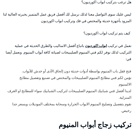
هل ترغب بتركيب ابواب اكورديون؟
ليس عليك سوى التواصل معنا لذلك نرسل لك أفضل فريق عمل المتميز بخبرته العالية لذا
المزود بأجهزة حديثة والمختص في فك وتركيب ابواب اكورديون
كيف يتم تركيب ابواب اكورديون؟
نعمل في تركيب
ابواب اكورديون
باتباع أفضل الاساليب والطرق الحديثة في عملية
التركيب لذلك نوفر لكم فني المنيوم الصليبيخات لصيانة كافة أبواب المنيوم. ونعمل أيضا
في:
فتح قفل باب المنيوم بواسطة أدوات حديثة دون إلحاق الأذى أو خدش للأبواب.
نؤمن لكم فني مطابخ المنيوم الصليبيخات والمختص في تصنيع وتفصيل مطابخ
الالمنيوم
لدينا أفضل فني شبابيك المنيوم الصليبيخات لتركيب الشبابيك سواء للمطابخ او الغرف
المنزلية.
نقوم بتفصيل وتصليح المنيوم الابواب الجرارة وسحابة بمختلف الموديلات وبسعر جدا
رخيص.
تركيب زجاج أبواب المنيوم