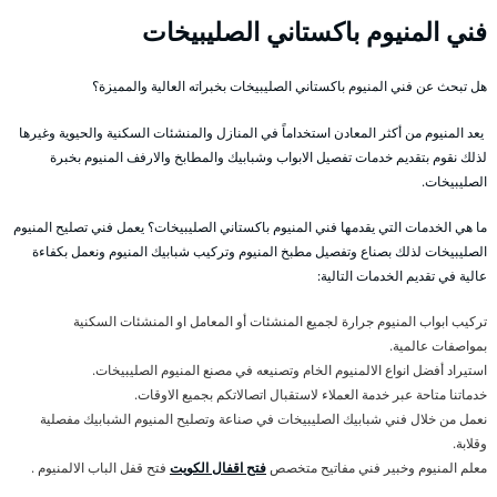
فني المنيوم باكستاني الصليبيخات
هل تبحث عن فني المنيوم باكستاني الصليبيخات بخبراته العالية والمميزة؟
يعد المنيوم من أكثر المعادن استخداماً في المنازل والمنشئات السكنية والحيوية وغيرها
لذلك نقوم بتقديم خدمات تفصيل الابواب وشبابيك والمطابخ والارفف المنيوم بخبرة
الصليبيخات.
ما هي الخدمات التي يقدمها فني المنيوم باكستاني الصليبيخات؟ يعمل فني تصليح المنيوم
الصليبيخات لذلك بصناع وتفصيل مطبخ المنيوم وتركيب شبابيك المنيوم ونعمل بكفاءة
عالية في تقديم الخدمات التالية:
تركيب ابواب المنيوم جرارة لجميع المنشئات أو المعامل او المنشئات السكنية
بمواصفات عالمية.
استيراد أفضل انواع الالمنيوم الخام وتصنيعه في مصنع المنيوم الصليبيخات.
خدماتنا متاحة عبر خدمة العملاء لاستقبال اتصالاتكم بجميع الاوقات.
نعمل من خلال فني شبابيك الصليبيخات في صناعة وتصليح المنيوم الشبابيك مفصلية
وقلابة.
معلم المنيوم وخبير فني مفاتيح متخصص
فتح اقفال الكويت
فتح قفل الباب الالمنيوم .