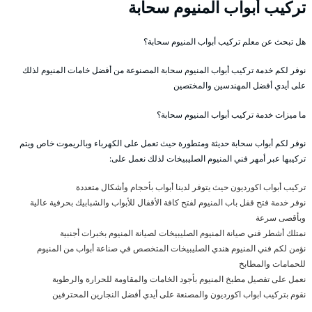
تركيب أبواب المنيوم سحابة
هل تبحث عن معلم تركيب أبواب المنيوم سحابة؟
نوفر لكم خدمة تركيب أبواب المنيوم سحابة المصنوعة من أفضل خامات المنيوم لذلك
على أيدي أفضل المهندسين والمختصين
ما ميزات خدمة تركيب أبواب المنيوم سحابة؟
نوفر لكم أبواب سحابة حديثة ومتطورة حيث تعمل على الكهرباء وبالريموت خاص ويتم
تركيبها عبر أمهر فني المنيوم الصليبيخات لذلك نعمل على:
تركيب أبواب اكورديون حيث يتوفر لدينا أبواب بأحجام وأشكال متعددة
نوفر خدمة فتح قفل باب المنيوم لفتح كافة الأقفال للأبواب والشبابيك بحرفية عالية
وبأقصى سرعة
نمتلك أشطر فني صيانة المنيوم الصليبيخات لصيانة المنيوم بخبرات أجنبية
نؤمن لكم فني المنيوم هندي الصليبيخات المتخصص في صناعة أبواب من المنيوم
للحمامات والمطابخ
نعمل على تفصيل مطبخ المنيوم بأجود الخامات والمقاومة للحرارة والرطوبة
نقوم بتركيب ابواب اكورديون والمصنعة على أيدي أفضل النجارين المحترفين