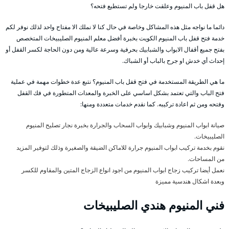
هل قفل باب المنيوم وعلقت خارجا ولم تستطيع فتحه؟
دائما ما نواجه مثل هذه المشاكل وخاصة في حال كنا لا نملك الا مفتاح واحد لذلك نوفر لكم
خدمة فتح قفل باب المنيوم الكويت بخبرة أفضل معلم المنيوم الصليبيخات المتخصص
بفتح جميع أقفال الابواب والشبابيك بحرفية وسرعة عالية ومن دون الحاجة لكسر القفل أو
إحداث أي خدش او جرح بالباب أو الشباك.
ما هي الطريقة المستخدمة في فتح قفل باب المنيوم؟ نتبع عدة خطوات مهمة في عملية
فتح الباب والتي تعتمد بشكل اساسي على الخبرة والمعدات المتطورة في فك القفل
وفتحه ومن ثم اعادة تركيبه. كما نقدم خدمات متعددة ومنها:
صيانة ابواب المنيوم وشبابيك وابواب السحاب والجرارة بخبرة نجار تصليح المنيوم
الصليبيخات.
نقوم بخدمة تركيب ابواب المنيوم جرارة للاماكن الضيقة والصغيرة وذلك لتوفير المزيد
من المساحات.
نعمل أيضا تركيب زجاج ابواب المنيوم من اجود انواع الزجاج المتين والمقاوم للكسر
وبعدة اشكال هندسية مميزة
فني المنيوم هندي الصليبيخات