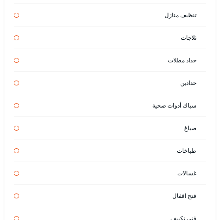
تنظيف منازل
ثلاجات
حداد مظلات
حدادين
سباك أدوات صحية
صباغ
طباخات
غسالات
فتح اقفال
فني تكييف