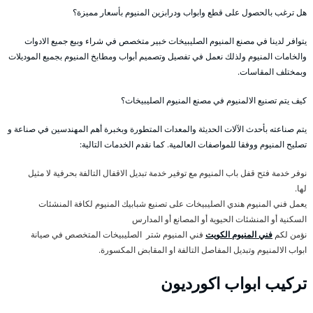
هل ترغب بالحصول على قطع وابواب ودرابزين المنيوم بأسعار مميزة؟
يتوافر لدينا في مصنع المنيوم الصليبيخات خبير متخصص في شراء وبيع جميع الادوات
والخامات المنيوم ولذلك نعمل في تفصيل وتصميم أبواب ومطابخ المنيوم بجميع الموديلات
وبمختلف المقاسات.
كيف يتم تصنيع الالمنيوم في مصنع المنيوم الصليبيخات؟
يتم صناعته بأحدث الآلات الحديثة والمعدات المتطورة وبخبرة أهم المهندسين في صناعة و
تصليح المنيوم ووفقا للمواصفات العالمية. كما نقدم الخدمات التالية:
نوفر خدمة فتح قفل باب المنيوم مع توفير خدمة تبديل الاقفال التالفة بحرفية لا مثيل
لها.
يعمل فني المنيوم هندي الصليبيخات على تصنيع شبابيك المنيوم لكافة المنشئات
السكنية أو المنشئات الحيوية أو المصانع أو المدارس
نؤمن لكم
فني المنيوم الكويت
فني المنيوم شتر الصليبيخات المتخصص في صيانة
ابواب الالمنيوم وتبديل المفاصل التالفة او المقابض المكسورة.
تركيب ابواب اكورديون