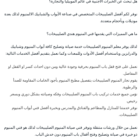
هل تبحث عن الخبرات الاجنبية في عالم الموبيليا والنجارة؟
نوفر لكم أفضل الصليبيخات المتخصص في صناعة الأبواب والشبابيك الالمنيوم لذلك بعدة
موديلات وبأحجام متعددة.
ما هي المميزات التي يقدمها فني المنيوم هندي الصليبيخات؟
لذلك يوفر معلم المنيوم الصليبيخات خدمة صيانة وتصليح كافة أبواب المنيوم وشبابيك
والدرابزين وباستخدام أفضل الأدوات وللمعدات وكما نعمل بتقديم أفضل الخدمات التالية:
نعمل على فتح قفل باب المنيوم بحرفية وجودة عالية ومن دون احداث كسر او القفل او
المفاصل.
يقوم نجار المنيوم الصليبيخات بتفصيل مطبخ المنيوم بأجود الخامات المقاومة للصدأ
والرطوبة.
نؤمن جميع خدمات تركيب باب المنيوم الصليبيخات وفكه وصيانته بشكل دوري وبسعر
رخيص.
نوفر خدمتنا للمنازل والمطاعم والفنادق والمدرس وبخبرة أفضل فني أبواب المنيوم
الصليبيخات.
نعمل من خلال ورشات متنقلة ونوفر فني صيانة المنيوم الصليبيخات لذلك هو فني المنيوم
ذو خبرة في صيانة وتصليح وفتح أقفال باب المنيوم دون خدش الباب.