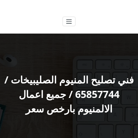
لتجاوز
الكويتية
خدمات وظائف بالكويت
لى
لمحتوى
فني تصليح المنيوم الصليبيخات /
65857744 / جميع اعمال
الالمنيوم بارخص سعر