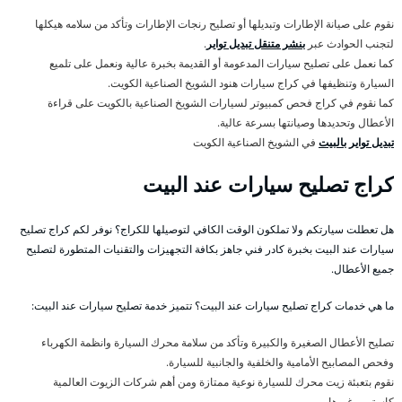
نقوم على صيانة الإطارات وتبديلها أو تصليح رنجات الإطارات وتأكد من سلامه هيكلها
لتجنب الحوادث عبر
بنشر متنقل تبديل تواير
.
كما نعمل على تصليح سيارات المدعومة أو القديمة بخبرة عالية ونعمل على تلميع
السيارة وتنظيفها في كراج سيارات هنود الشويخ الصناعية الكويت.
كما نقوم في كراج فحص كمبيوتر لسيارات الشويخ الصناعية بالكويت على قراءة
الأعطال وتحديدها وصيانتها بسرعة عالية.
تبديل تواير بالبيت
في الشويخ الصناعية الكويت
كراج تصليح سيارات عند البيت
هل تعطلت سيارتكم ولا تملكون الوقت الكافي لتوصيلها للكراج؟ نوفر لكم كراج تصليح
سيارات عند البيت بخبرة كادر فني جاهز بكافة التجهيزات والتقنيات المتطورة لتصليح
جميع الأعطال.
ما هي خدمات كراج تصليح سيارات عند البيت؟ تتميز خدمة تصليح سيارات عند البيت:
تصليح الأعطال الصغيرة والكبيرة وتأكد من سلامة محرك السيارة وانظمة الكهرباء
وفحص المصابيح الأمامية والخلفية والجانبية للسيارة.
نقوم بتعبئة زيت محرك للسيارة نوعية ممتازة ومن أهم شركات الزيوت العالمية
كاسترو وغيرها.