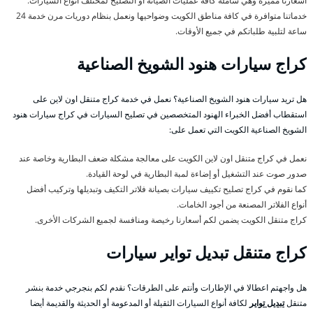
أسعارنا مميزة وهي شاملة كافة عمليات الصيانة أو التصليح لمختلف أنواع السيارات.
خدماتنا متوافرة في كافة مناطق الكويت وضواحيها ونعمل بنظام دوريات مرن خدمة 24
ساعة لتلبية طلباتكم في جميع الأوقات.
كراج سيارات هنود الشويخ الصناعية
هل تريد سيارات هنود الشويخ الصناعية؟ نعمل في خدمة كراج متنقل اون لاين على
استقطاب أفضل الخبراء الهنود المتخصصين في تصليح السيارات في كراج سيارات هنود
الشويخ الصناعية الكويت التي تعمل على:
نعمل في كراج متنقل اون لاين الكويت على معالجة مشكلة ضعف البطارية وخاصة عند
صدور صوت عند التشغيل أو إضاءة لمبة البطارية في لوحة القيادة.
كما نقوم في كراج تصليح تكييف سيارات بصيانة فلاتر التكيف وتبديلها وتركيب أفضل
أنواع الفلاتر المصنعة من أجود الخامات.
كراج متنقل الكويت يضمن لكم أسعارنا رخيصة ومنافسة لجميع الشركات الأخرى.
كراج متنقل تبديل تواير سيارات
هل واجهتم اعطالا في الإطارات وأنتم على الطرقات؟ نقدم لكم بنجرجي خدمة بنشر
متنقل
تبديل تواير
لكافة أنواع السيارات الثقيلة أو المدعومة أو الحديثة والقديمة أيضا