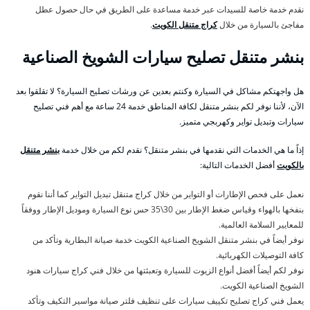
نقدم خدمة خاصة للسيدات عبر خدمة مساعدة على الطريق في حال حصول عطل
مفاجئ بالسيارة من خلال
كراج متنقل الكويت
.
بنشر متنقل تصليح سيارات الشويخ الصناعية
هل واجهتكم مشاكل في السيارة وكنتم بعدين عن ورشات تصليح السيارة؟ لا تقلقوا بعد
الآن، لأننا نوفر لكم بنشر متنقل لكافة المناطق خدمة 24 ساعة مع أهم فني تصليح
سيارات وتبديل تواير وكهربجي متميز.
إذاً ما هي الخدمات التي نقدمها في بنشر متنقل؟ نقدم لكم من خلال خدمة
بنشر متنقل
بالكويت
أفضل الخدمات التالية:
نعمل على فحص الإطارات أو التواير من خلال كراج متنقل تبديل التواير كما أننا نقوم
بنفخها بالهواء وقياس ضغط الإطار بين 30\35 حس نوع السيارة وموديل الإطار ووفقاً
للمعايير السلامة العالمية.
نوفر أيضاً في بنشر متنقل الشويخ الصناعية الكويت خدمة صيانة البطارية وتأكد من
كافة التوصيلات الكهربائية.
نوفر لكم أيضاً أفضل أنواع الزيوت للسيارة وتعبئتها من خلال فني كراج سيارات هنود
الشويخ الصناعية الكويت.
يعمل فني كراج تصليح تكييف سيارات على تنظيف فلتر صيانة مواسير التكيف وتأكد