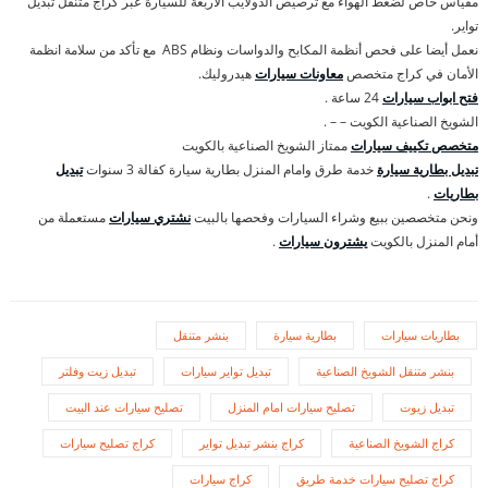
مقياس خاص لضغط الهواء مع ترصيص الدولايب الأربعة للسيارة عبر كراج متنقل تبديل
تواير.
نعمل أيضا على فحص أنظمة المكابح والدواسات ونظام ABS مع تأكد من سلامة انظمة
الأمان في كراج متخصص
معاونات سيارات
هيدروليك.
فتح ابواب سيارات
24 ساعة .
الشويخ الصناعية الكويت – – .
متخصص تكييف سيارات
ممتاز الشويخ الصناعية بالكويت
تبديل بطارية سيارة
خدمة طرق وامام المنزل بطارية سيارة كفالة 3 سنوات
تبديل
بطاريات
.
ونحن متخصصين ببيع وشراء السيارات وفحصها بالبيت
نشتري سيارات
مستعملة من
أمام المنزل بالكويت
يشترون سيارات
.
بطاريات سيارات
بطارية سيارة
بنشر متنقل
بنشر متنقل الشويخ الصناعية
تبديل تواير سيارات
تبديل زيت وفلتر
تبديل زيوت
تصليح سيارات امام المنزل
تصليح سيارات عند البيت
كراج الشويخ الصناعية
كراج بنشر تبديل تواير
كراج تصليح سيارات
كراج تصليح سيارات خدمة طريق
كراج سيارات