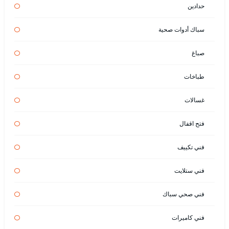
حدادين
سباك أدوات صحية
صباغ
طباخات
غسالات
فتح اقفال
فني تكييف
فني ستلايت
فني صحي سباك
فني كاميرات