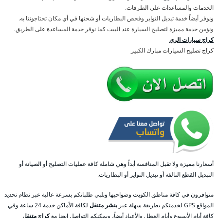
الخدمات والمساعدات على الطرقات.
ونوفر أيضاً خدمة تبديل التواير وفحص البطاريات أو شحنها في أي مكان تحتاجوننا به.
ونؤمن خدمة مميزة لتصليح السيارة عند البيت كما نوفر خدمة المساعدة على الطريق.
كراج سيارات الري
كراج تصليح السيارات مبارك الكبير
أسعارنا مميزة ولا تقبل المنافسة أبداً وهي شاملة كافة عمليات التصليح أو الصيانة أو
التبديل القطع التالفة أو تبديل التواير أو البطاريات.
متوافرون في كافة مناطق الكويت وضواحيها ونلبي طلباتكم بسرعة عالية عبر نظام تحديد
المواقع GPS لخدمتكم بطريقة سهلة عبر
بنشر متنقل
لكافة الأماكن خدمة 24 ساعة وفي
كافة أيام الأسبوع وأيام العطل والأعياد أيضاً، ويمكنكم التواصل ايضا مع
كراج متنقل