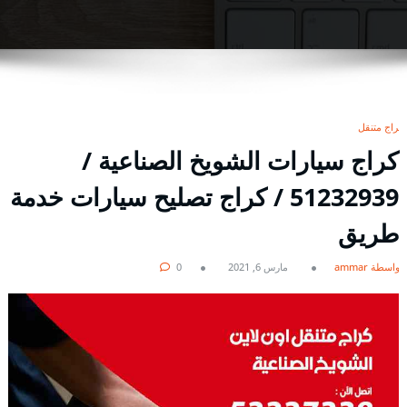
كراج متنقل
كراج سيارات الشويخ الصناعية /
51232939‬ / كراج تصليح سيارات خدمة
طريق
بواسطة ammar
مارس 6, 2021
0