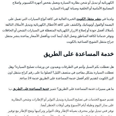
الكهربائية أو تبديل أو شحن بطارية السيارة ونعمل بفحص أجهزة الكمبيوتر واصلاح
المصابيح الأمامية أو الخلفية وصيانة كهرباء السيارة
ولدينا في
بنشر متنقل الكويت
الخبرة العالية في كافة أنواع السيارات التي تعمل على
البصمة أوالفول أوتوماتيك والكشف على كافة الأعطال الكهربائية وتبديل الأسلاك التالفة
بأسلاك أفضل جودة أو إصلاح الازرار الكهربائية المتعطلة في السيارات الشحن أو الحافلات
ونوفر خدماتنا لكافة المناطق ونصل اليك أينما كنت وبأفضل الأسعار بماعدة بنشر متنقل
جراج متنقل الشويخ الصناعية بالكويت
خدمة المساعدة على الطريق
هل تعطلت بكم السبل وأنتم في الطرقات وبعيدون عن ورشات تصليح السيارة؟ وهل
تعطلت السيارة بشكل مفاجئ في منتصف الليل؟ اتصلوا بنا على رقم كراج متنقل اون
لاين الكويت لتقديم لكم أفضل خدمة المساعدة على الطريق خدمة 24 ساعة.
ما هي مميزات خدمة المساعدة على الطريق؟ تتميز
خدمة المساعدة على الطريق
ب:
تقديم جميع الخدمات في تصليح السيارة وتبديل التواير أو الإطارات وشحن البطارية
على مدار اليوم وطيلة أيام الأسبوع وفي أوقات الحظر أيضا.
نوفر فني تبديل تواير محترف بصيانة الإطار وفك التواير وتركيبها ونفخ الإطار مع توفير