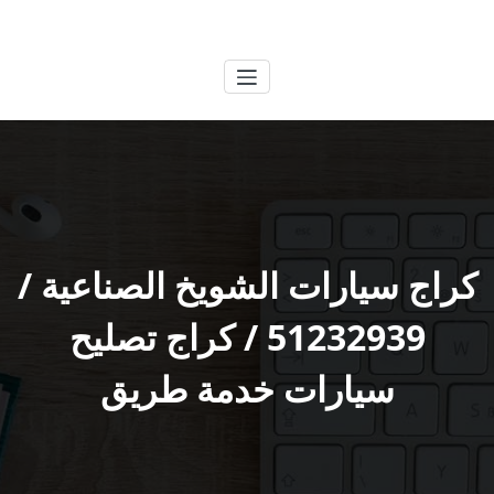
لتجاوز
الكويتية
خدمات وظائف بالكويت
لى
لمحتوى
كراج سيارات الشويخ الصناعية /
51232939‬ / كراج تصليح
سيارات خدمة طريق