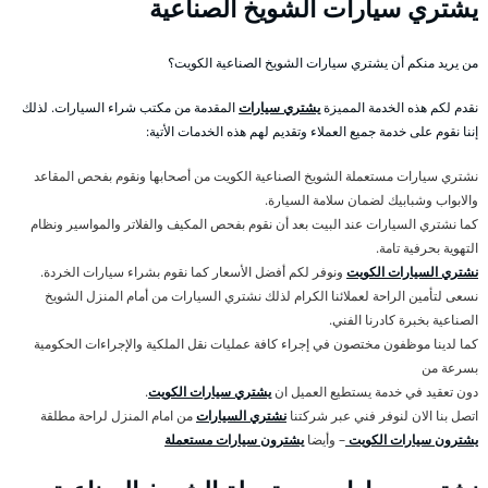
يشتري سيارات الشويخ الصناعية
من يريد منكم أن يشتري سيارات الشويخ الصناعية الكويت؟
نقدم لكم هذه الخدمة المميزة
يشتري سيارات
المقدمة من مكتب شراء السيارات. لذلك
إننا نقوم على خدمة جميع العملاء وتقديم لهم هذه الخدمات الأتية:
نشتري سيارات مستعملة الشويخ الصناعية الكويت من أصحابها ونقوم بفحص المقاعد
والابواب وشبابيك لضمان سلامة السيارة.
كما نشتري السيارات عند البيت بعد أن نقوم بفحص المكيف والفلاتر والمواسير ونظام
التهوية بحرفية تامة.
نشتري السيارات الكويت
ونوفر لكم أفضل الأسعار كما نقوم بشراء سيارات الخردة.
نسعى لتأمين الراحة لعملائنا الكرام لذلك نشتري السيارات من أمام المنزل الشويخ
الصناعية بخبرة كادرنا الفني.
كما لدينا موظفون مختصون في إجراء كافة عمليات نقل الملكية والإجراءات الحكومية
بسرعة من
دون تعقيد في خدمة يستطيع العميل ان
يشتري سيارات الكويت
.
اتصل بنا الان لنوفر فني عبر شركتنا
نشتري السيارات
من امام المنزل لراحة مطلقة
يشترون سيارات الكويت
– وأيضا
يشترون سيارات مستعملة