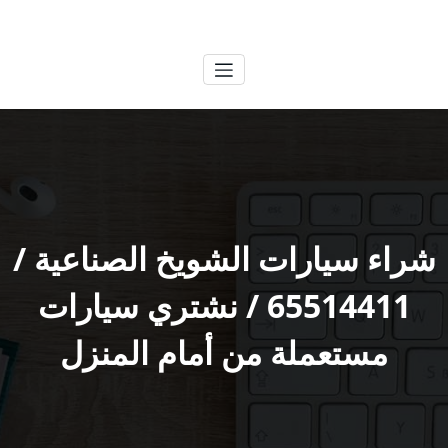
لتجاوز
الكويتية
خدمات وظائف بالكويت
لى
لمحتوى
شراء سيارات الشويخ الصناعية /
65514411 / نشتري سيارات
مستعملة من أمام المنزل