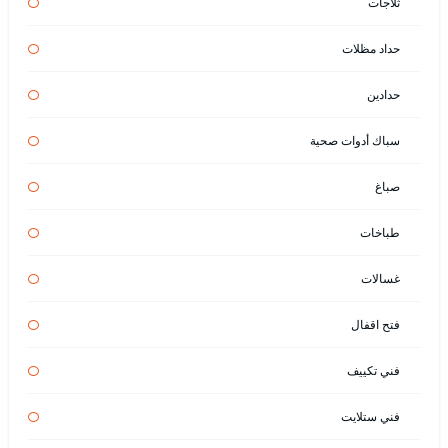
ثلاجات
حداد مظلات
حدادين
سباك أدوات صحية
صباغ
طباخات
غسالات
فتح اقفال
فني تكييف
فني ستلايت