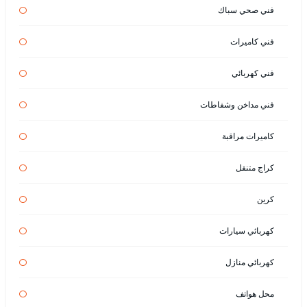
فني صحي سباك
فني كاميرات
فني كهربائي
فني مداخن وشفاطات
كاميرات مراقبة
كراج متنقل
كرين
كهربائي سيارات
كهربائي منازل
محل هواتف