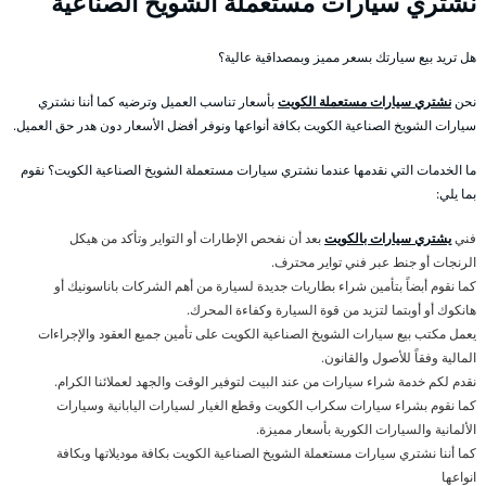
نشتري سيارات مستعملة الشويخ الصناعية
هل تريد بيع سيارتك بسعر مميز وبمصداقية عالية؟
نحن
نشتري سيارات مستعملة الكويت
بأسعار تناسب العميل وترضيه كما أننا نشتري
سيارات الشويخ الصناعية الكويت بكافة أنواعها ونوفر أفضل الأسعار دون هدر حق العميل.
ما الخدمات التي نقدمها عندما نشتري سيارات مستعملة الشويخ الصناعية الكويت؟ نقوم
بما يلي:
فني
يشتري سيارات بالكويت
بعد أن نفحص الإطارات أو التواير وتأكد من هيكل
الرنجات أو جنط عبر فني تواير محترف.
كما نقوم أبضاً بتأمين شراء بطاريات جديدة لسيارة من أهم الشركات باناسونيك أو
هانكوك أو أوبتما لتزيد من قوة السيارة وكفاءة المحرك.
يعمل مكتب بيع سيارات الشويخ الصناعية الكويت على تأمين جميع العقود والإجراءات
المالية وفقاً للأصول والقانون.
نقدم لكم خدمة شراء سيارات من عند البيت لتوفير الوقت والجهد لعملائنا الكرام.
كما نقوم بشراء سيارات سكراب الكويت وقطع الغيار لسيارات اليابانية وسيارات
الألمانية والسيارات الكورية بأسعار مميزة.
كما أننا نشتري سيارات مستعملة الشويخ الصناعية الكويت بكافة موديلاتها وبكافة
انواعها