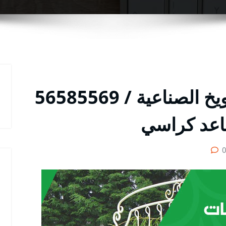
رقم حداد ديوانيات الشويخ الصناعية / 56585569
اعد كراسي