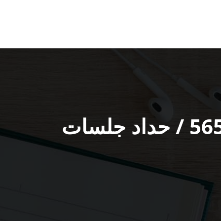
رقم حداد ديوانيات الشويخ الصناعية / 56585569 / حداد جلسات