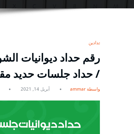
حدادين
/ حداد جلسات حديد مق
بواسطة ammar
أبريل 14, 2021
0