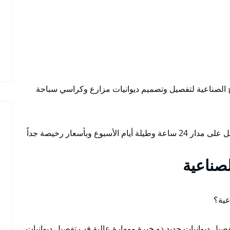
يخ الصناعية لتفصيل وتصميم ديوانيات مزارع وكراسي سباحة
ع وبأسعار رخيصة جداً
لصناعية
عية؟
صيل ديوانيات حديد ذو خبرة ومهارة عالية فب تفصيل ديوانيات