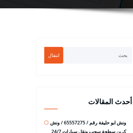
انتقال
أحدث المقالات
ونش ابو حليفة رقم / 65557275 / ونش
كرين سطحة سحب ونقل سيارات 24/7