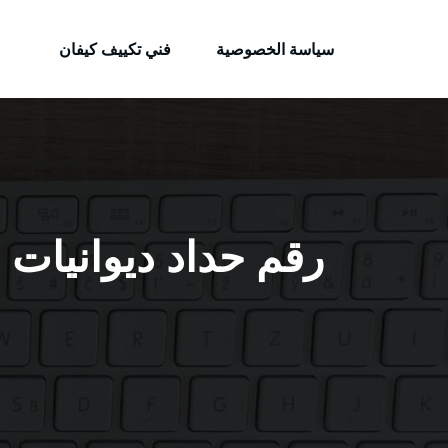
الكويتية
لتجاوز
خدمات وظائف بالكويت
لى
سياسة الخصوصية
فني تكييف كيفان
لمحتوى