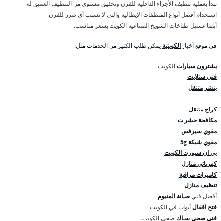
نبدأ بعملية تنظيف الأجزاء الداخلية للفرن وتحقيق مستوى من التنظيف العميق له.
استخدام أفضل أنواع المنظفات الإيطالية والتي لا تسبب أي ضرر للفرن.
أيضا غسيل طباخات الشويخ الصناعية الكويت بسعر مناسب.
في موقع أخبار
الكويتية
يمكن طلب الكثير من الخدمات مثل:
يشترون سيارات
الكويت
فني ستلايت
بنشر متنقل
كراج متنقل
مكافحة حشرات
مقوي سيرفس
مقوي شبكة 5g
بي ان سبورت الكويت
كهربائي منازل
كاميرات مراقبة
تنظيف منازل
أفضل فني
صيانة المنيوم
فتح اقفال
أبواب في الكويت
فني صحي
سباك
صحي الكويت.