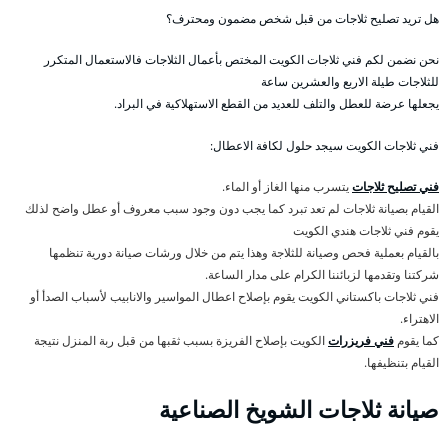
هل تريد تصليح ثلاجات من قبل شخص مضمون ومحترف؟
نحن نضمن لكم فني ثلاجات الكويت المختص بأعمال الثلاجات فالاستعمال المتكرر
للثلاجات طيلة الاربع والعشرين ساعة
يجعلها عرضة للعطل والتلف للعديد من القطع الاستهلاكية في البراد.
فني ثلاجات الكويت سيجد حلول لكافة الاعطال:
فني تصليح ثلاجات
يتسرب منها الغاز أو الماء.
القيام بصيانة ثلاجات لم تعد تبرد كما يجب دون وجود سبب معروف أو عطل واضح لذلك
يقوم فني ثلاجات هندي الكويت
بالقيام بعملية فحص وصيانة للثلاجة وهذا يتم من خلال ورشات صيانة دورية تنظمها
شركتنا وتقدمها لزبائننا الكرام على مدار الساعة.
فني ثلاجات باكستاني الكويت يقوم بإصلاح اعطال المواسير والانابيب لأسباب الصدأ أو
الاهتراء.
كما يقوم
فني فريزرات
الكويت بإصلاح الفريزة بسبب ثقبها من قبل ربة المنزل نتيجة
القيام بتنظيفها.
صيانة ثلاجات الشويخ الصناعية