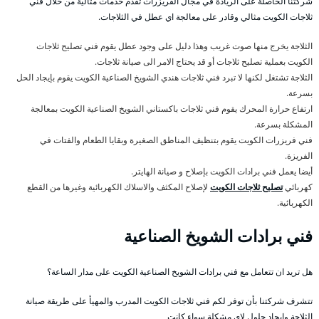
شركتنا الحاصلة على الريادة في مجال الفريزرات تقدم خدمات مثالية من خلال فني
ثلاجات الكويت مثالي وقادر على معالجة اي عطل في الثلاجات.
الثلاجة يخرج منها صوت غريب وهذا دليل على وجود عطل يقوم فني تصليح ثلاجات
الكويت بعملية تصليح ثلاجات أو قد يحتاج الامر الى صيانة ثلاجات.
الثلاجة تشتغل لكنها لا تبرد فني ثلاجات هندي الشويخ الصناعية الكويت يقوم بإيجاد الحل
بسرعة.
ارتفاع حرارة المحرك يقوم فني ثلاجات باكستاني الشويخ الصناعية الكويت بمعالجة
المشكلة بسرعة.
فني فريزرات الكويت يقوم بتنظيف المناطق الصغيرة وبقايا الطعام والفتات في
الفريزة.
أيضا يعمل فني برادات الكويت بإصلاح و صيانة الهايتر.
كهربائي
تصليح ثلاجات الكويت
لإصلاح المكثف والاسلاك الكهربائية وغيرها من القطع
الكهربائية.
فني برادات الشويخ الصناعية
هل تريد ان تتعامل مع فني برادات الشويخ الصناعية الكويت على مدار الساعة؟
تتشرف شركتنا بأن توفر لكم فني ثلاجات الكويت المدرب والمهيأ على طريقة صيانة
الثلاجة وايجاد حلول لاي مشكلة سواء كانت