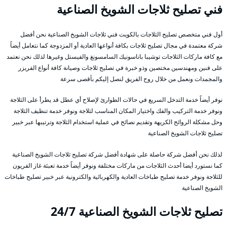
فني تصليح ثلاجات الشويخ الصناعية
أول فني متخصص تصليح الثلاجات بالكويت فني ثلاجات الشويخ الصناعية نحن أفضل
شركة معتمدة في مجال تصليح ثلاجات بكافة أنواعها العادية أو المزدوجة كما نتعامل أيضاً
مع كافة ماركات الثلاجات توشيبا باناسونيك السامسونغ والفيستل وغيرها لذلك نحن نعتمد
على فنين ومهندسين مختصين وذو خبرة في تصليح ثلاجات وصيانة كافة أنواع الفريزر
والمجمدات ونعمل من خلال روح الفريق لنصل إليكم بأقصى سرعة
نوفر أيضاً خدمة التدخل السريع في حالات الطوارئ لإصلاح أي عطل قد يطرأ على الثلاجة
ونوفر خدمة التركيب والفك واختيار المكان المناسب لثلاجة ونوفر خدمة تنظيف الثلاجة
وحل مشكلة الروائح الكريهة وتقديم نصائح في عملية استخدام الثلاجة وترتيبها عبر خبير
تصليح ثلاجات الشويخ الصناعية
لذلك نحن أفضل شركة حاصلة على شهادة أفضل شركة تصليح ثلاجات الشويخ الصناعية
كما نستورد أيضا أحدث الثلاجات من ماركات مختلفة ونوفر أيضاً خدمة تعبئة غاز الفريون
للثلاجة ونوفر خدمة تصليح طباخات العادية والكهربائية والكترونية عبر خبير تصليح طباخات
الشويخ الصناعية
تصليح ثلاجات الشويخ الصناعية 24/7