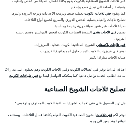
فني ثلاجات الشويخ الصناعية بالكويت يقوم بكافة اعمال الصيانة من فحص وتنظيف
وتعبئة غاز أضافة الى تبديل قطع وإصلاح.
كما ويقوم
فني ثلاجات الكويت
بعملية ضبط وبرمجة الاعدادات ودرجة البرودة وغيرها.
تصليح ثلاجات والقيام بعملية الفحص الدوري والسريع لجميع أنواع الثلاجات.
صيانة ثلاجات عبر عقود صيانة دورية رخيصة ومناسبة.
نضمن
فني ثلاجات هندي
الشويخ الصناعية الكويت لفحص المواسير وفحص نسبة
الفريون.
فني ثلاجات باكستاني
الشويخ الصناعية الكويت لتنظيف الفريزرات.
نوفر فني فريزرات الكويت لإيجاد حلول لجميع انواع الفريزرات.
صيانة ثلاجات مبارك الكبير
اضافة الى اننا نوفر فني غسالات الكويت وفني ثلاجات الكويت وهم يعملون على مدار 24
ساعة، لطلب الخدمة تواصل هاتفيا كما يمكنكم التواصل ايضا مع
فني طباخات الكويت
.
تصليح ثلاجات الشويخ الصناعية
هل تريد الحصول على فني ثلاجات الشويخ الصناعية الكويت المحترف والرخيص؟
نوفر لكم
فني ثلاجات
الشويخ الصناعية الكويت للقيام بكافة اعمال الثلاجات، وبمختلف
انواعها وهذا يعود الى وجود