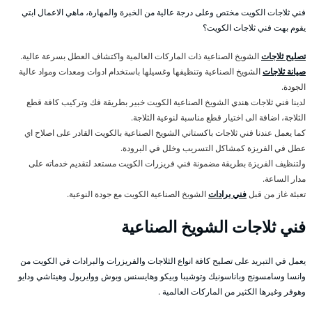
فني ثلاجات الكويت مختص وعلى درجة عالية من الخبرة والمهارة، ماهي الاعمال ابتي
يقوم بهت فني ثلاجات الكويت؟
تصليح ثلاجات
الشويخ الصناعية ذات الماركات العالمية واكتشاف العطل بسرعة عالية.
صيانة ثلاجات
الشويخ الصناعية وتنظيفها وغسيلها باستخدام ادوات ومعدات ومواد عالية
الجودة.
لدينا فني ثلاجات هندي الشويخ الصناعية الكويت خبير بطريقة فك وتركيب كافة قطع
الثلاجة، اضافة الى اختيار قطع مناسبة لنوعية الثلاجة.
كما يعمل عندنا فني ثلاجات باكستاني الشويخ الصناعية بالكويت القادر على اصلاح اي
عطل في الفريزة كمشاكل التسريب وخلل في البرودة.
ولتنظيف الفريزة بطريقة مضمونة فني فريزرات الكويت مستعد لتقديم خدماته على
مدار الساعة.
تعبئة غاز من قبل
فني برادات
الشويخ الصناعية الكويت مع جودة النوعية.
فني ثلاجات الشويخ الصناعية
يعمل في التبريد على تصليح كافة انواع الثلاجات والفريزرات والبرادات في الكويت من
وانسا وسامسونج وباناسونيك وتوشيبا وبيكو وهايسنس وبوش ووايربول وهيتاشي ودايو
وهوفر وغيرها الكثير من الماركات العالمية .