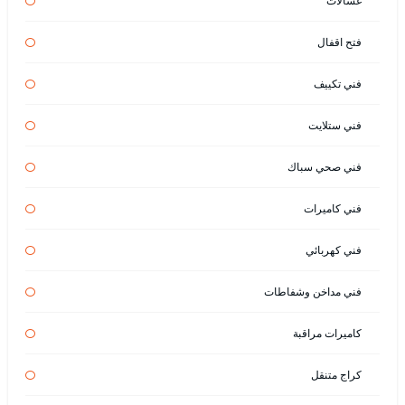
غسالات
فتح اقفال
فني تكييف
فني ستلايت
فني صحي سباك
فني كاميرات
فني كهربائي
فني مداخن وشفاطات
كاميرات مراقبة
كراج متنقل