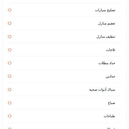
تصليح سيارات
تعقيم منازل
تنظيف منازل
ثلاجات
حداد مظلات
حدادين
سباك أدوات صحية
صباغ
طباخات