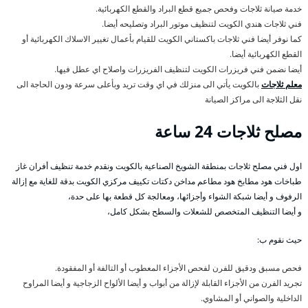
خدمة صيانة ثلاجات وفحص جميع قطع البراد والقطع الكهربائية.
فني ثلاجات هندي الكويت لتنظيف موتور البراد وتصليحه أيضا.
كما نوفر أيضا فني ثلاجات باكستاني الكويت للقيام بأعمال تغيير الاسلاك الكهربائية أو
القطع الكهربائية أيضا.
أيضا نضمن فني فريزرات الكويت لتنظيف الفريزرات واصلاح اي عطل فيها.
معلم ثلاجات
بالكويت يأتي الى منزلك في اي وقت تريد وبأعلى سرعة ودون الحاجة الى
نقل الثلاجة الى مراكز الصيانة
مصلح ثلاجات 24 ساعة
اول فني مصلح ثلاجات بمنطقة الشويخ الصناعية بالكويت ونقدم خدمة تنظيف أفران غاز
طباخات هود مطابخ هود مطاعم مداخن دكتات تكييف مركزي الكويت بدقة للغاية مع إزالة
الرفوف و أيضا شبكة الشواء وأجزائها، ومعالجة كل قطعة بها على حدة،
و أيضا التنظيف المتخصص للشعلات والسطح بشكل كامل،
حيث نقوم ب:
فحص مسبق ودقيق للفرن لفحص الأجزاء المعطوب أو التالفة أو المفقودة.
تجريد الفرن من الأجزاء القابلة لإزالة من أبواب و أيضا الألواح الزجاجية و أيضا المراوح
الداخلية والصواني أو المشاوي.