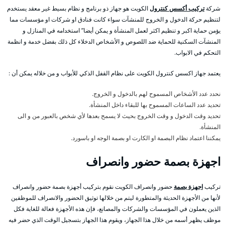
شركة
تركيب أكسس كنترول
الكويت هو جهاز ذو برنامج و نظام بسيط غير معقد يستخدم
لتنظيم حركة الدخول و الخروج للمنشآت سواء كانت فنادق او شركات او مؤسسات مما
يؤمن حماية اكبر و تنظيم اكثر لعمل المنشأة و يمكن أيضا” استخدامه في المنازل و
المنشآت السكنية للحماية ضد اللصوص و الأشخاص الدخلاء كل ذلك بفضل خدمة و انظمة
التحكم في الابواب.
يعتمد جهاز اكسس كنترول الكويت على نظام القفل الذكي للأبواب و من خلاله يمكن أن :
نحدد عدد الأشخاص المسموح لهم بالدخول و الخروج.
تحديد عدد الساعات المسموح بها للبقاء داخل المنشأة.
تحديد وقت الدخول و وقت الخروج بحيث لا يسمح بعدها لأي شخص بالعبور من و الى
المنشأة.
يمكننا اعتماد نظام البصمة او الكارت او بصمة الوجه او باسورد.
اجهزة بصمة حضور وانصراف
تركيب
اجهزة بصمة
حضور وانصراف الكويت نقوم بتركيب أجهزة بصمة حضور وانصراف
لأنها من الأجهزة الحديثة والمتطورة ليتم من خلالها توثيق الحضور والانصراف للموظفين
الذين يعملون في المؤسسات والشركات والمصانع، فإن هذه الأجهزة فعالة للغاية فكل
موظف يظهر أسمه من خلال هذا الجهاز، ويقوم هذا الجهاز بتسجيل الوقت الذي حضر فيه