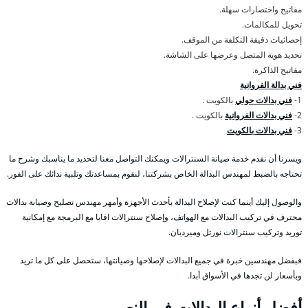
مفاتيح واختصارات سهلة.
تحويل للمكالمات.
إحصائيات دقيقة التكلفة من الموقف.
تحديد هوية المتصل وعرضها على الشاشة.
مفاتيح الذاكرة.
فني بدالة الفروانية
1-
فني بدالات حولي
بالكويت .
2-
فني بدالات الفروانية
بالكويت .
3-
فني بدالات بالكويت
ويسرنا أن نقدم خدمة صيانة السنترالات ويمكنك التواصل معنا لتحديد ما يناسبك وشرح ما
تحتاجه بالضبط لمهندس البدالة الخاص بشركتنا، لنقوم بمساعدتك وتلبية ندائك على الفور.
والوصول إليك أينما كنت لإصلاح البدالة بأحدث الأجهزة وأمهر مهندس تصليح وصيانة بدالات
محترف في تركيب البدالات مع الهواتف، وإصلاح سنترالات افايا مع البرمجة مع إمكانية
توريد وتركيب سنترالات نورتل وميرديان.
فبفضل مهندسين خبرة في جميع البدالات لإصلاحها وصيانتها، ستحصل على كل ما تريد
وبأسعار لن تجدها في الأسواق أبدا.
أفضل أنواع البدالات في النعيم