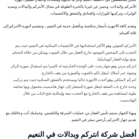
الأنتركم والبدلات، ونتميز عن غيرنا بالخبرة الطويلة في مجال الأنتركم والبدالات وتمديد
الوايرات وتركيبها للوزارات والفنادق والشقق والالنعيمات.
ونقدم كافة الأجهزة بأسعار منافسة وبأفضل خدمة في النعيم ، وتنقسم أجهزة الأنتركم إلى
ثلاثة أقسام:
الأنتركم الصوتي وهو الأكثر استخدامها في الالنعيمات السكنية في النعيم حيث يتم
التحدث إلى الشخص الموجود خارج العقار من خلال الصوت ويمكن من خلاله التحكم
بفتح بوابة العقار أتوماتيكيا.
انتركم مرئي وهو جهاز يثبت على الوحدة الخارجية له كاميرا يتم استقبال صورة الزائر
وصوته عبر أسلاك لينقل لكم بالصوت والصورة من يقف بالخارج.
انتركم لاسلكي وهو أحدث الأجهزة حاليا ويستخدم بالشقق السكنية حيث يتم تركيب
وحدة خارج باب الشقة لينقل صورة المتصل إلى جهاز هاندسيت محمول وبها شاشة
ملونة لمشاهدة من يقف بالخارج مع التحدث معه وإمكانية فتح الباب من خلال
الهاندسيت.
وبهذا الجهاز سيتم تأمين العقار من عمليات السرقة والتلصص، وحمايتك أنت وعائلتك مع
تقديم جهاز الانتركم بأرخص سعر في النعيم .
أفضل شركة انتركم وبدالات في النعيم