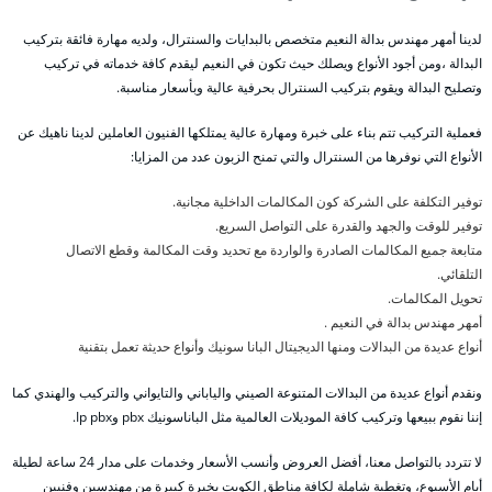
لدينا أمهر مهندس بدالة النعيم متخصص بالبدايات والسنترال، ولديه مهارة فائقة بتركيب
البدالة ،ومن أجود الأنواع ويصلك حيث تكون في النعيم ليقدم كافة خدماته في تركيب
وتصليح البدالة ويقوم بتركيب السنترال بحرفية عالية وبأسعار مناسبة.
فعملية التركيب تتم بناء على خبرة ومهارة عالية يمتلكها الفنيون العاملين لدينا ناهيك عن
الأنواع التي نوفرها من السنترال والتي تمنح الزبون عدد من المزايا:
توفير التكلفة على الشركة كون المكالمات الداخلية مجانية.
توفير للوقت والجهد والقدرة على التواصل السريع.
متابعة جميع المكالمات الصادرة والواردة مع تحديد وقت المكالمة وقطع الاتصال
التلقائي.
تحويل المكالمات.
أمهر مهندس بدالة في النعيم .
أنواع عديدة من البدالات ومنها الديجيتال البانا سونيك وأنواع حديثة تعمل بتقنية
ونقدم أنواع عديدة من البدالات المتنوعة الصيني والياباني والتايواني والتركيب والهندي كما
إننا نقوم ببيعها وتركيب كافة الموديلات العالمية مثل الباناسونيك pbx وIp pbx.
لا تتردد بالتواصل معنا، أفضل العروض وأنسب الأسعار وخدمات على مدار 24 ساعة لطيلة
أيام الأسبوع، وتغطية شاملة لكافة مناطق الكويت بخبرة كبيرة من مهندسين وفنيين