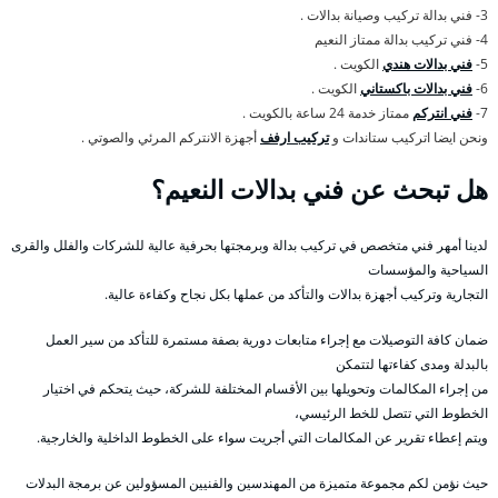
3- فني بدالة تركيب وصيانة بدالات .
4- فني تركيب بدالة ممتاز النعيم
5-
فني بدالات هندي
الكويت .
6-
فني بدالات باكستاني
الكويت .
7-
فني انتركم
ممتاز خدمة 24 ساعة بالكويت .
ونحن ايضا اتركيب ستاندات و
تركيب ارفف
أجهزة الانتركم المرئي والصوتي .
هل تبحث عن فني بدالات النعيم؟
لدينا أمهر فني متخصص في تركيب بدالة وبرمجتها بحرفية عالية للشركات والفلل والقرى
السياحية والمؤسسات
التجارية وتركيب أجهزة بدالات والتأكد من عملها بكل نجاح وكفاءة عالية.
ضمان كافة التوصيلات مع إجراء متابعات دورية بصفة مستمرة للتأكد من سير العمل
بالبدلة ومدى كفاءتها لتتمكن
من إجراء المكالمات وتحويلها بين الأقسام المختلفة للشركة، حيث يتحكم في اختيار
الخطوط التي تتصل للخط الرئيسي،
ويتم إعطاء تقرير عن المكالمات التي أجريت سواء على الخطوط الداخلية والخارجية.
حيث نؤمن لكم مجموعة متميزة من المهندسين والفنيين المسؤولين عن برمجة البدلات