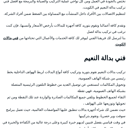
نختص بالجودة في العمل ومن كل نواحي عملية التركيب والصيانة والبرمجة مع أفضل فني
تركيب بدالة النعيم في الكويت،
لتنظيم الاتصالات بين الأفراد داخل المنشآت مع المساواة بين الضغط ضمن أفراد الشركة.
ونقدم كافة أعمالنا ونقوم بتوريد كافة أجهزة للبدالات بأرخص الأسعار وأنسبها، فإن كنت
ترغب في تركيب بدالة اتصل
بنا لنرسل لك فريقنا الفني ليوفر لك كافة الخدمات والأعمال التي تحتاجها من
فني بدالات
الكويت
.
فني بدالة النعيم
تركيب بدالات النعيم نقوم بتوريد وتركيب كافة أنواع البدلات لربط الهواتف الداخلية بخط
رئيسي من شبكة الهاتف العمومية،
وتحويل المكالمات لنستغني عن توصيل العديد من خطوط التلفون الرئيسية المتصلة
بشبكة الهاتف العمومية، فهي نقطة
التقاء لجميع الخطوط وتلقي جميع المكالمات الصادرة والواردة عند تلك النقطة ومن ثم
تحويلها وتوزيعها على الهواتف ،
حيث نضمن لك شراء أجهزة بدالات تنطبق عليها المواصفات العالمية، حيث تعمل ببرامج
سوفت وير حصريا، ونقوم بتركيبها
في وقت قياسي بفضل فنيين لديهم خبرة كبيرة وعلى درجة عالية من الكفاءة والخبرة في