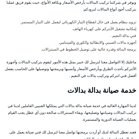
ونوفر في شركتنا تركيب البدالات بأرخص الأسعار وبكافة الأنواع، حيث يقوم فريق عملنا
بتركيب أجود أنواع البدالات لنزودكم:
تزويد بنظام يعمل في حال انقطاع التيار الكهربائي ليعمل على التيار المستمر.
إمكانية تشغيل الأنتركم على كهرباء الهاتف.
فني بدالة النعيم .
أجهزة بدالات الصيني والايطالية والكوري والفيتنامي.
برمجة البدالة وقدرة عالية على توصيل الخطوط في السنترالات.
ماعليك إلا التواصل معنا لنرسل لك خبير بمثل هذه الأمور ليقوم بتركيب البدالات وأجهزة
الأنتركم بأحدث الطرق وبأرخص الأسعار وأنسبها وبرمجتها وتوصيلها على الحاسب بفضل
أفضل فني انتركم وتركيب بدالات في النعيم .
خدمة صيانة بدالة بدالات
لدينا المهارة العالية في خدمة صيانة بدالة بدالات التي يمتلكها الفنيين العاملين لدينا في
تركيب البدالات وصيانتها وتصليحها، وبقاء السنترالات صالحة دون أي عطل يجب القيام
بعمليات الصيانة الدورية والمستمرة.
فعند تعطل البدالة لديك أو أردت برمجتها تواصل معنا لنرسل لك فني صيانة يعمل على
مدار الساعة لضمان وتلبية طلباتك: