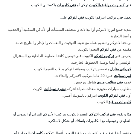
فني
كاميرات مراقبة بالكويت
تركي أو
فني كاميرات
باكستاني الكويت.
يعمل فني تركيب انتركم الكويت
فني انتركم
على:
تمديد جميع انواع الانتركم أو البدالات و لمختلف المنشآت أو الأماكن السكنية أو الخدمية
و أيضا التجارية.
برمجة الانتركم و تنظيم عمله مع ضبط التوقيت و النغمات و الإنذار و التاريخ خدمة
مقدمة من
فني انتركم
النعيم الكويت.
يحرص فني
تركيب انتركم
الكويت على توصيل كافة الخطوط الداخلية مع السنترال
الرئيسي و أيضا توصيل الخطوط الخارجية.
كهربائي منازل
متخصص تركيب وصيانة انتركم بدالات النعيم الكويت .
فني ستلايت
خبرة 20 عاما بتركيب الانتركم والبدالات .
خدمة
فني ستلايت هندي
شاطر ورخيص
مطلوب سيارات مجهزة بمعدات صيانة انتركم
نشري سيارات
الكويت
أول
فني انتركم الكويت
انتركم باناسونيك أصلي .
كاميرات مراقبة
الكويت
هذا و يقوم
فني تركيب انتركم
النعيم بالكويت بتركيب الأنتركم المرئي أو الصوتي أو
التقليدي و توصيله مع الكاميرات باسلاك أو بشكل لاسلكي.
و نقوم أيضا بتوفير فني كاميرات مراقبة النعيم بأعمال
تركيب كاميرات
الحرارية أو