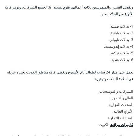
وبفضل الفنيين والمتمرسين بكافة أعمالهم نقوم بتمديد dsl لجميع الشركات، ونوفر كافة
الأنواع من البدلات منها:
1- بدالات صينية.
2- بدالات يابانية.
3- بدالات تايواني.
4- بدالات إندونيسية.
5- بدالات تركية.
6- بدالات هندية.
نعمل على مدار 24 ساعة لطوال أيام الأسبوع ونغطي كافة مناطق الكويت بخبرة عريقة
في أنظمة البدلات وتوفيرها:
للشركات والمؤسسات.
للفلل والقصور.
المحلات التجارية.
الأبراج العالية.
المنشآت التجارية.
كاميرات مراقبة
الكويت