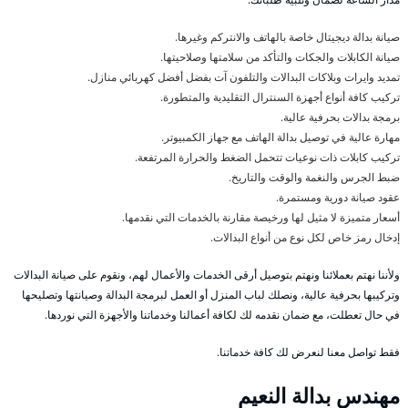
صيانة بدالة ديجيتال خاصة بالهاتف والانتركم وغيرها.
صيانة الكابلات والجكات والتأكد من سلامتها وصلاحيتها.
تمديد وايرات وبلاكات البدالات والتلفون آت بفضل أفضل كهربائي منازل.
تركيب كافة أنواع أجهزة السنترال التقليدية والمتطورة.
برمجة بدالات بحرفية عالية.
مهارة عالية في توصيل بدالة الهاتف مع جهاز الكمبيوتر.
تركيب كابلات ذات نوعيات تتحمل الضغط والحرارة المرتفعة.
ضبط الجرس والنغمة والوقت والتاريخ.
عقود صيانة دورية ومستمرة.
أسعار متميزة لا مثيل لها ورخيصة مقارنة بالخدمات التي نقدمها.
إدخال رمز خاص لكل نوع من أنواع البدالات.
ولأننا نهتم بعملائنا ونهتم بتوصيل أرقى الخدمات والأعمال لهم، ونقوم على صيانة البدالات
وتركيبها بحرفية عالية، ونصلك لباب المنزل أو العمل لبرمجة البدالة وصيانتها وتصليحها
في حال تعطلت، مع ضمان نقدمه لك لكافة أعمالنا وخدماتنا والأجهزة التي نوردها.
فقط تواصل معنا لنعرض لك كافة خدماتنا.
مهندس بدالة النعيم