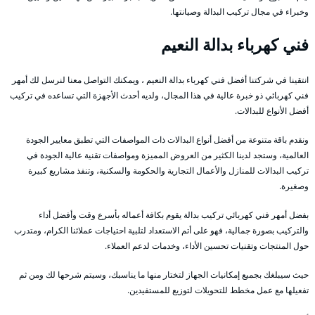
وخبراء في مجال تركيب البدالة وصيانتها.
فني كهرباء بدالة النعيم
انتقينا في شركتنا أفضل فني كهرباء بدالة النعيم ، ويمكنك التواصل معنا لنرسل لك أمهر
فني كهربائي ذو خبرة عالية في هذا المجال، ولديه أحدث الأجهزة التي تساعده في تركيب
أفضل الأنواع للبدالات.
ونقدم باقة متنوعة من أفضل أنواع البدالات ذات المواصفات التي تطبق معايير الجودة
العالمية، وستجد لدينا الكثير من العروض المميزة ومواصفات تقنية عالية الجودة في
تركيب البدالات للمنازل والأعمال التجارية والحكومة والسكنية، وتنفذ مشاريع كبيرة
وصغيرة.
بفضل أمهر فني كهربائي تركيب بدالة يقوم بكافة أعماله بأسرع وقت وأفضل أداء
والتركيب بصورة جمالية، فهو على أتم الاستعداد لتلبية احتياجات عملائنا الكرام، ومتدرب
حول المنتجات وتقنيات تحسين الأداء، وخدمات لدعم العملاء.
حيث سيبلغك بجميع إمكانيات الجهاز لتختار منها ما يناسبك، وسيتم شرحها لك ومن ثم
تفعيلها مع عمل مخطط للتحويلات لتوزيع للمستفيدين.