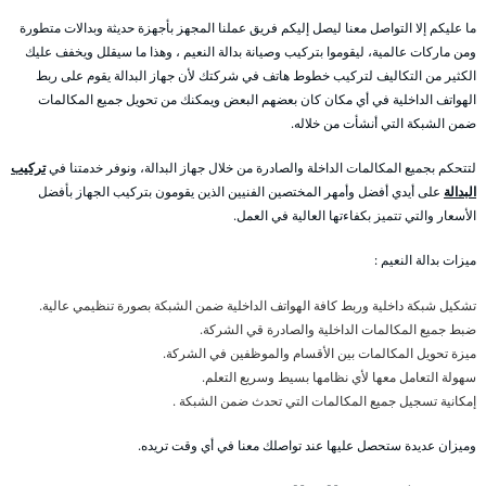
ما عليكم إلا التواصل معنا ليصل إليكم فريق عملنا المجهز بأجهزة حديثة وبدالات متطورة
ومن ماركات عالمية، ليقوموا بتركيب وصيانة بدالة النعيم ، وهذا ما سيقلل ويخفف عليك
الكثير من التكاليف لتركيب خطوط هاتف في شركتك لأن جهاز البدالة يقوم على ربط
الهواتف الداخلية في أي مكان كان بعضهم البعض ويمكنك من تحويل جميع المكالمات
ضمن الشبكة التي أنشأت من خلاله.
لتتحكم بجميع المكالمات الداخلة والصادرة من خلال جهاز البدالة، ونوفر خدمتنا في
تركيب
البدالة
على أيدي أفضل وأمهر المختصين الفنيين الذين يقومون بتركيب الجهاز بأفضل
الأسعار والتي تتميز بكفاءتها العالية في العمل.
ميزات بدالة النعيم :
تشكيل شبكة داخلية وربط كافة الهواتف الداخلية ضمن الشبكة بصورة تنظيمي عالية.
ضبط جميع المكالمات الداخلية والصادرة قي الشركة.
ميزة تحويل المكالمات بين الأقسام والموظفين في الشركة.
سهولة التعامل معها لأي نظامها بسيط وسريع التعلم.
إمكانية تسجيل جميع المكالمات التي تحدث ضمن الشبكة .
وميزان عديدة ستحصل عليها عند تواصلك معنا في أي وقت تريده.