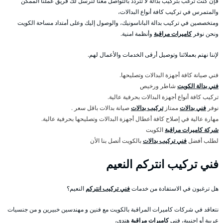
فإن كنت ترغب بتركيب بدالة لا تتردد بالتواصل معنا لنرسل لك فريق عملنا الممكن
والمتمرس في تركيب كافة أنواع البدالات،
ومتخصصين في تركيب بدالة الباناسونيك، والوصول إليك وعلى أمتداد مساحة الكويت
ونحن نوفر
كاميرات مراقبة
وأنظمة امنية.
لإننا نهتم بعملائنا وتوصيل أرقى الخدمات والأعمال لهم.
فني صيانة كافة أجهزة البدالات وتصليحها.
فني بدالة الكويت
شاطر ورخيص
تركيب كافة أنواع أجهزة البدالات بحرفية عالية.
نوفر
فني بدالات
ممتاز
تركيب بدالات
صيانة بدالات باقل سعر .
مهارة عالية في إصلاح كافة أعطال أجهزة البدالات وتصليحها بحرفية عالية.
شركة كاميرات مراقبة
الكويت
لطلب أفضل
فني تركيب بدالات
بالكويت أتصل بنا الأن
فني تركيب انتركم النعيم
هل ترغبون في الاستفادة من خدمات
فني تركيب انتركم
النعيم؟
نتعاقد في شركات كاميرات المراقبة بالكويت مع فنين و مهندسين خبيرين و من جنسيات
عربية أو اجنبية، فني
كاميرات مراقبة
هندي،