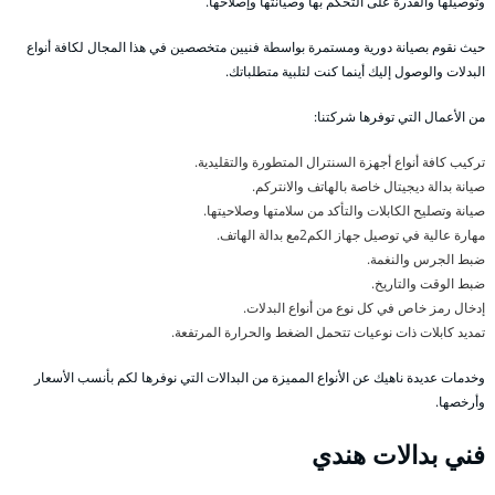
وتوصيلها والقدرة على التحكم بها وصيانتها وإصلاحها.
حيث نقوم بصيانة دورية ومستمرة بواسطة فنيين متخصصين في هذا المجال لكافة أنواع
البدلات والوصول إليك أينما كنت لتلبية متطلباتك.
من الأعمال التي توفرها شركتنا:
تركيب كافة أنواع أجهزة السنترال المتطورة والتقليدية.
صيانة بدالة ديجيتال خاصة بالهاتف والانتركم.
صيانة وتصليح الكابلات والتأكد من سلامتها وصلاحيتها.
مهارة عالية في توصيل جهاز الكم2مع بدالة الهاتف.
ضبط الجرس والنغمة.
ضبط الوقت والتاريخ.
إدخال رمز خاص في كل نوع من أنواع البدلات.
تمديد كابلات ذات نوعيات تتحمل الضغط والحرارة المرتفعة.
وخدمات عديدة ناهيك عن الأنواع المميزة من البدالات التي نوفرها لكم بأنسب الأسعار
وأرخصها.
فني بدالات هندي