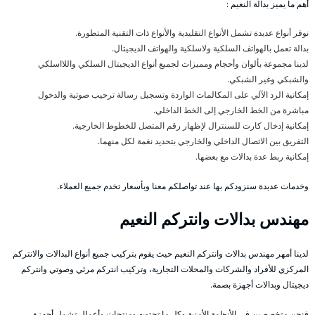
أهم ما يميز بدالة النعيم :
نوفر أنواع عديدة تشمل الأنواع التقليدية والأنواع ذات التقنية المتطورة.
بدالة تعمل بالهواتف السلكية ولاسلكية والهواتف الديجيتال.
لدينا مجموعة بألوان وأحجام ومميزات لجميع أنواع الديجيتال السلكي واللااسلكي
والشبكي وغير الشبكي.
إمكانية الرد الآلي على المكالمات الواردة وتسجيل رسالة ترحيب صوتية والدخول
مباشرة من الخط الخارجي إلى الخط الداخلي.
إمكانية إدخال كارت للسنترال لإظهار رقم المتصل للخطوط الخارجية.
التفريق بين الاتصال الداخلي والخارجي بتحديد نغمة لكل منهما.
إمكانية ربط عدة بدالات مع بعضها.
وخدمات عديدة سنزودكم بها عند تواصلكم معنا وبأسعار تخدم جميع العملاء.
مهندس بدالات وانتركم النعيم
لدينا أمهر مهندس بدالات وانتركم النعيم حيث يقوم بتركيب جميع أنواع البدالات والانتركم
المركزي للأفراد والشركات والمحلات التجارية، وتركيب انتركم مرئي وصوتي وانتركم
ديجيتال وبدالات أجهزة بصمة.
فنحن متخصصين في الأنظمة الأمنية وكل ما تحتويه ومنتجات وأعمال تشمل أجهزة