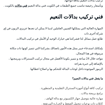
تركيب بدالات النعيم بكافة أنواعها،
وبأسعار رخيصة تناسب جميع الطبقات في الكويت فني بدالة النعيم
فني بدالات
بالكويت .
فني تركيب بدالات النعيم
المهارة العالية التي يمتلكها الفنيين العاملين لدينا لا يمكن ان تجدها عزيزي الزبون في إي
شركة أخرى ذات
طابع عمل مماثل لذا فشركتنا هي خيارك الوحيد أو الأمثل في تركيب البدالات.
بإمكانك استدعاء خبير بمثل هذه الأمور باتصالك بشركتنا التي تتميز كونها ذات مكانة
مرموقة في هذا المجال،
نتواجد خلال 24 ساعة و نتميز بكوننا الأفضل في مجال تركيب السنترالات وبرمجتها ،
بالإضافة إلى خبرة بقراءة
الرموز الموجودة داخل لوحات البدالة للتحكم بها و اصلاح اعطالها.
ما يفعل فني بدالات النعيم؟
تركيب كافة أنواع أجهزة السنترال التقليدية و المتطورة .
برامج برمجة بدالات .
مهارة عالية بتوصيل جهاز الكمبيوتر مع بدالة الهاتف .
كابلات ذات نوعيات تتحمل الضغط و الحرارة المرتفعة .