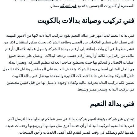
المصغرة أو كاميرات التجسس بدقة مع
فني انتركم
ممتاز.
فني تركيب وصيانة بدالات بالكويت
فني بدالة النعيم لدينا امهر فني بدالة النعيم يقوم بتركيب البدالات لانها من الامور المهمة
التي تعمل على تنظيم العلاقات بين العميل وطاقم الشركة، بحيث يمكن استقبال اكثر من
عشر خطوط في آن واحد، إضافة إلى أرقام موحدة للشركة وتسهل عملية الاتصال بأرقام
تتالف من رقم إلى الثلاثة أو أربعة أرقام حسب برمجة البدالات، وتعمل على ضبط جميع
عمليات الاتصال والتحكم بها حيث يستطيع صاحب العلاقة تنظيم الشركة، وتعتبر البدلة
هي الحل المثالي لضمان جودة الشركة وتخفيف العبء على الموظفين وتقليل كلفة العمل
داخل الشركة وخاصة في حالة الاتصالات الكثيرة والمعقدة وبفضل فني بدالة الكويت
نضمن لكم تركيب البدلة بحرفية عالية وكفاءة وجودة لا مثيل لها من قبل فنيين مختصين
في تركيب البدالة وبسعر مميز وبسيط.
فني بدالة النعيم
تبحثون عن شركة موثوقة لتقوم بتركيب بدالة في مقر عملكم تواصلوا معنا لنرسل لكم
فني بدالة النعيم لتركيب البدالة أو أي خدمة آخرى مثل صيانتها أو برمجتها وخدمات عديدة
نقدمها لكم وتصلكم في وقت قصير لنقدم لكم أفضل الخدمات وأجود المنتجات.