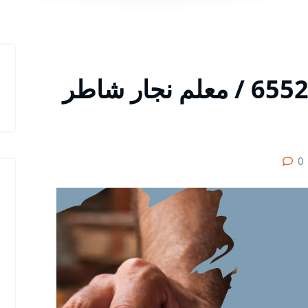
أول نجار النعيم / 65523233 / معلم نجار شاطر
0