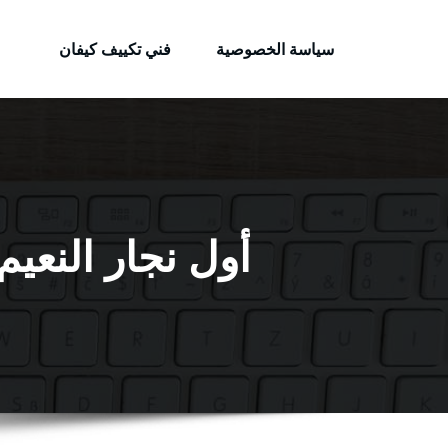
الكويتية
لتجاوز
خدمات وظائف بالكويت
لى
سياسة الخصوصية
فني تكييف كيفان
لمحتوى
أول نجار النعيم / 65523233 / معلم نجار شاط