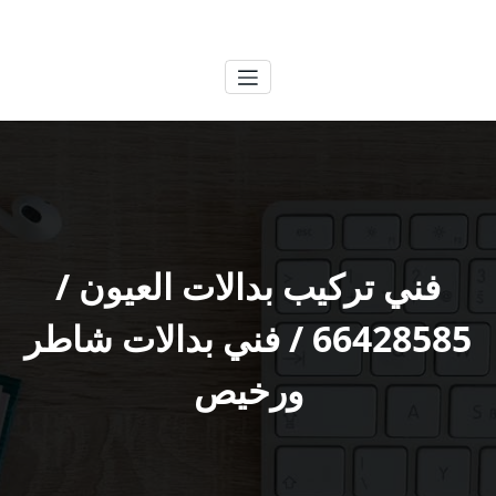
لتجاوز
الكويتية
خدمات وظائف بالكويت
لى
لمحتوى
فني تركيب بدالات العيون /
66428585 / فني بدالات شاطر
ورخيص