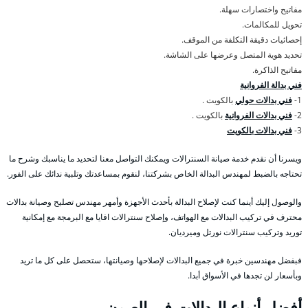
مفاتيح واختصارات سهلة.
تحويل للمكالمات.
إحصائيات دقيقة التكلفة من الموقف.
تحديد هوية المتصل وعرضها على الشاشة.
مفاتيح الذاكرة.
فني بدالة الفروانية
1-
فني بدالات حولي
بالكويت .
2-
فني بدالات الفروانية
بالكويت .
3-
فني بدالات بالكويت
ويسرنا أن نقدم خدمة صيانة السنترالات ويمكنك التواصل معنا لتحديد ما يناسبك وشرح ما
تحتاجه بالضبط لمهندس البدالة الخاص بشركتنا، لنقوم بمساعدتك وتلبية ندائك على الفور.
والوصول إليك أينما كنت لإصلاح البدالة بأحدث الأجهزة وأمهر مهندس تصليح وصيانة بدالات
محترف في تركيب البدالات مع الهواتف، وإصلاح سنترالات افايا مع البرمجة مع إمكانية
توريد وتركيب سنترالات نورتل وميرديان.
فبفضل مهندسين خبرة في جميع البدالات لإصلاحها وصيانتها، ستحصل على كل ما تريد
وبأسعار لن تجدها في الأسواق أبدا.
أفضل أنواع البدالات في العيون