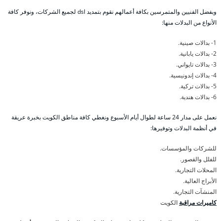
وبفضل الفنيين والمتمرسين بكافة أعمالهم نقوم بتمديد dsl لجميع الشركات، ونوفر كافة
الأنواع من البدلات منها:
1- بدالات صينية.
2- بدالات يابانية.
3- بدالات تايواني.
4- بدالات إندونيسية.
5- بدالات تركية.
6- بدالات هندية.
نعمل على مدار 24 ساعة لطوال أيام الأسبوع ونغطي كافة مناطق الكويت بخبرة عريقة
في أنظمة البدلات وتوفيرها:
للشركات والمؤسسات.
للفلل والقصور.
المحلات التجارية.
الأبراج العالية.
المنشآت التجارية.
كاميرات مراقبة
الكويت