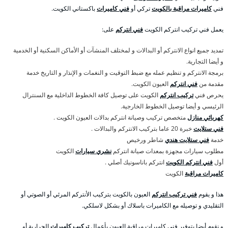
فني
كاميرات مراقبة بالكويت
تركي أو
فني كاميرات
باكستاني الكويت.
يعمل فني تركيب انتركم الكويت
فني انتركم
على:
تمديد جميع انواع الانتركم أو البدالات و لمختلف المنشآت أو الأماكن السكنية أو الخدمية
و أيضا التجارية.
برمجة الانتركم و تنظيم عمله مع ضبط التوقيت و النغمات و الإنذار و التاريخ خدمة
مقدمة من
فني انتركم
العيون الكويت.
يحرص فني
تركيب انتركم
الكويت على توصيل كافة الخطوط الداخلية مع السنترال
الرئيسي و أيضا توصيل الخطوط الخارجية.
كهربائي منازل
متخصص تركيب وصيانة انتركم بدالات العيون الكويت .
فني ستلايت
خبرة 20 عاما بتركيب الانتركم والبدالات .
خدمة
فني ستلايت هندي
شاطر ورخيص
مطلوب سيارات مجهزة بمعدات صيانة انتركم
نشري سيارات
الكويت
أول
فني انتركم الكويت
انتركم باناسونيك أصلي .
كاميرات مراقبة
الكويت
هذا و يقوم
فني تركيب انتركم
العيون بالكويت بتركيب الأنتركم المرئي أو الصوتي أو
التقليدي و توصيله مع الكاميرات باسلاك أو بشكل لاسلكي.
و نقوم أيضا بتوفير فني كاميرات مراقبة العيون بأعمال
تركيب كاميرات
الحرارية أو