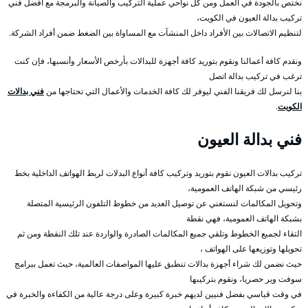
نختص بالجودة في العمل ومن كل نواحي عملية التركيب والصيانة والبرمجة مع أفضل فني
تركيب بدالة العيون في الكويت،
لتنظيم الاتصالات بين الأفراد داخل المنشآت مع المساواة بين الضغط ضمن أفراد الشركة.
ونقدم كافة أعمالنا ونقوم بتوريد كافة أجهزة للبدالات بأرخص الأسعار وأنسبها، فإن كنت
ترغب في تركيب بدالة اتصل
بنا لنرسل لك فريقنا الفني ليوفر لك كافة الخدمات والأعمال التي تحتاجها من
فني بدالات
الكويت
.
فني بدالة العيون
تركيب بدالات العيون نقوم بتوريد وتركيب كافة أنواع البدلات لربط الهواتف الداخلية بخط
رئيسي من شبكة الهاتف العمومية،
وتحويل المكالمات لنستغني عن توصيل العديد من خطوط التلفون الرئيسية المتصلة
بشبكة الهاتف العمومية، فهي نقطة
التقاء لجميع الخطوط وتلقي جميع المكالمات الصادرة والواردة عند تلك النقطة ومن ثم
تحويلها وتوزيعها على الهواتف ،
حيث نضمن لك شراء أجهزة بدالات تنطبق عليها المواصفات العالمية، حيث تعمل ببرامج
سوفت وير حصريا، ونقوم بتركيبها
في وقت قياسي بفضل فنيين لديهم خبرة كبيرة وعلى درجة عالية من الكفاءة والخبرة في