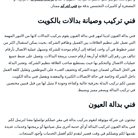
المصغرة أو كاميرات التجسس بدقة مع
فني انتركم
ممتاز.
فني تركيب وصيانة بدالات بالكويت
فني بدالة العيون لدينا امهر فني بدالة العيون يقوم بتركيب البدالات لانها من الامور المهمة
التي تعمل على تنظيم العلاقات بين العميل وطاقم الشركة، بحيث يمكن استقبال اكثر من
عشر خطوط في آن واحد، إضافة إلى أرقام موحدة للشركة وتسهل عملية الاتصال بأرقام
تتالف من رقم إلى الثلاثة أو أربعة أرقام حسب برمجة البدالات، وتعمل على ضبط جميع
عمليات الاتصال والتحكم بها حيث يستطيع صاحب العلاقة تنظيم الشركة، وتعتبر البدلة
هي الحل المثالي لضمان جودة الشركة وتخفيف العبء على الموظفين وتقليل كلفة العمل
داخل الشركة وخاصة في حالة الاتصالات الكثيرة والمعقدة وبفضل فني بدالة الكويت
نضمن لكم تركيب البدلة بحرفية عالية وكفاءة وجودة لا مثيل لها من قبل فنيين مختصين
في تركيب البدالة وبسعر مميز وبسيط.
فني بدالة العيون
تبحثون عن شركة موثوقة لتقوم بتركيب بدالة في مقر عملكم تواصلوا معنا لنرسل لكم
فني بدالة العيون لتركيب البدالة أو أي خدمة آخرى مثل صيانتها أو برمجتها وخدمات عديدة
نقدمها لكم وتصلكم في وقت قصير لنقدم لكم أفضل الخدمات وأجود المنتجات.