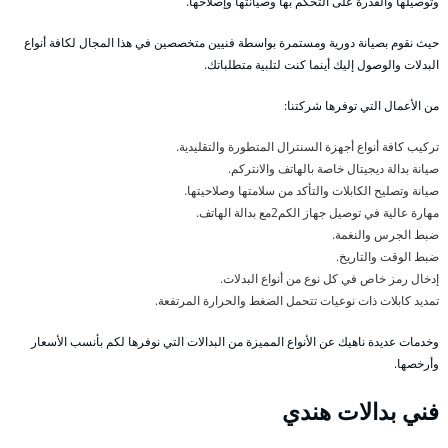
وتوصيلها والقدرة على التحكم بها وصيانتها وإصلاحها.
حيث نقوم بصيانة دورية ومستمرة بواسطة فنيين متخصصين في هذا المجال لكافة أنواع
البدلات والوصول إليك أينما كنت لتلبية متطلباتك.
من الأعمال التي توفرها شركتنا:
تركيب كافة أنواع أجهزة السنترال المتطورة والتقليدية.
صيانة بدالة ديجيتال خاصة بالهاتف والانتركم.
صيانة وتصليح الكابلات والتأكد من سلامتها وصلاحيتها.
مهارة عالية في توصيل جهاز الكم2مع بدالة الهاتف.
ضبط الجرس والنغمة.
ضبط الوقت والتاريخ.
إدخال رمز خاص في كل نوع من أنواع البدلات.
تمديد كابلات ذات نوعيات تتحمل الضغط والحرارة المرتفعة.
وخدمات عديدة ناهيك عن الأنواع المميزة من البدالات التي نوفرها لكم بأنسب الأسعار
وأرخصها.
فني بدالات هندي