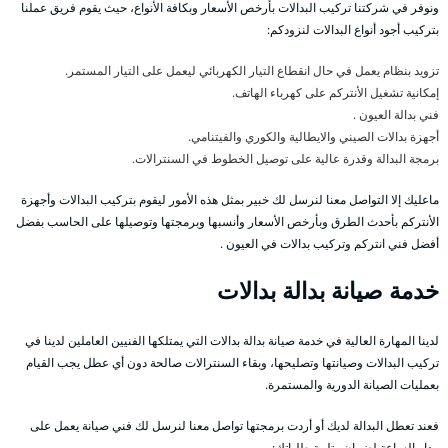
ونوفر في شركتنا تركيب البدالات بأرخص الأسعار وبكافة الأنواع، حيث يقوم فريق عملنا
بتركيب أجود أنواع البدالات لنزودكم:
تزويد بنظام يعمل في حال انقطاع التيار الكهربائي ليعمل على التيار المستمر.
إمكانية تشغيل الأنتركم على كهرباء الهاتف.
فني بدالة العيون .
أجهزة بدالات الصيني والايطالية والكوري والفيتنامي.
برمجة البدالة وقدرة عالية على توصيل الخطوط في السنترالات.
ماعليك إلا التواصل معنا لنرسل لك خبير بمثل هذه الأمور ليقوم بتركيب البدالات وأجهزة
الأنتركم بأحدث الطرق وبأرخص الأسعار وأنسبها وبرمجتها وتوصيلها على الحاسب بفضل
أفضل فني انتركم وتركيب بدالات في العيون .
خدمة صيانة بدالة بدالات
لدينا المهارة العالية في خدمة صيانة بدالة بدالات التي يمتلكها الفنيين العاملين لدينا في
تركيب البدالات وصيانتها وتصليحها، وبقاء السنترالات صالحة دون أي عطل يجب القيام
بعمليات الصيانة الدورية والمستمرة.
فعند تعطل البدالة لديك أو أردت برمجتها تواصل معنا لنرسل لك فني صيانة يعمل على
مدار الساعة لضمان وتلبية طلباتك: