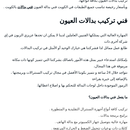
تركيب بدالات العيون بكافة أنواعها،
وبأسعار رخيصة تناسب جميع الطبقات في الكويت فني بدالة العيون
فني بدالات
بالكويت .
فني تركيب بدالات العيون
المهارة العالية التي يمتلكها الفنيين العاملين لدينا لا يمكن ان تجدها عزيزي الزبون في إي
شركة أخرى ذات
طابع عمل مماثل لذا فشركتنا هي خيارك الوحيد أو الأمثل في تركيب البدالات.
بإمكانك استدعاء خبير بمثل هذه الأمور باتصالك بشركتنا التي تتميز كونها ذات مكانة
مرموقة في هذا المجال،
نتواجد خلال 24 ساعة و نتميز بكوننا الأفضل في مجال تركيب السنترالات وبرمجتها ،
بالإضافة إلى خبرة بقراءة
الرموز الموجودة داخل لوحات البدالة للتحكم بها و اصلاح اعطالها.
ما يفعل فني بدالات العيون؟
تركيب كافة أنواع أجهزة السنترال التقليدية و المتطورة .
برامج برمجة بدالات .
مهارة عالية بتوصيل جهاز الكمبيوتر مع بدالة الهاتف .
كابلات ذات نوعيات تتحمل الضغط و الحرارة المرتفعة .