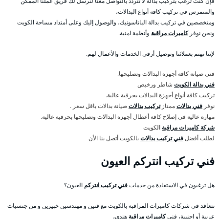
فإن كنت ترغب بتركيب بدالة لا تتردد بالتواصل معنا لنرسل لك فريق عملنا الممكن
والمتمرس في تركيب كافة أنواع البدالات،
ومتخصصين في تركيب بدالة الباناسونيك، والوصول إليك وعلى أمتداد مساحة الكويت
ونحن نوفر
كاميرات مراقبة
وأنظمة امنية.
لإننا نهتم بعملائنا وتوصيل أرقى الخدمات والأعمال لهم.
فني صيانة كافة أجهزة البدالات وتصليحها.
فني بدالة الكويت
شاطر ورخيص
تركيب كافة أنواع أجهزة البدالات بحرفية عالية.
نوفر
فني بدالات
ممتاز
تركيب بدالات
صيانة بدالات باقل سعر .
مهارة عالية في إصلاح كافة أعطال أجهزة البدالات وتصليحها بحرفية عالية.
شركة كاميرات مراقبة
الكويت
لطلب أفضل
فني تركيب بدالات
بالكويت أتصل بنا الأن
فني تركيب انتركم العيون
هل ترغبون في الاستفادة من خدمات
فني تركيب انتركم
العيون؟
نتعاقد في شركات كاميرات المراقبة بالكويت مع فنين و مهندسين خبيرين و من جنسيات
عربية أو اجنبية، فني
كاميرات مراقبة
هندي،