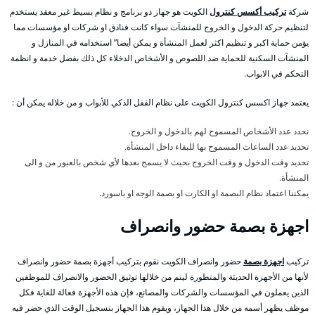
شركة
تركيب أكسس كنترول
الكويت هو جهاز ذو برنامج و نظام بسيط غير معقد يستخدم
لتنظيم حركة الدخول و الخروج للمنشآت سواء كانت فنادق او شركات او مؤسسات مما
يؤمن حماية اكبر و تنظيم اكثر لعمل المنشأة و يمكن أيضا” استخدامه في المنازل و
المنشآت السكنية للحماية ضد اللصوص و الأشخاص الدخلاء كل ذلك بفضل خدمة و انظمة
التحكم في الابواب.
يعتمد جهاز اكسس كنترول الكويت على نظام القفل الذكي للأبواب و من خلاله يمكن أن :
نحدد عدد الأشخاص المسموح لهم بالدخول و الخروج.
تحديد عدد الساعات المسموح بها للبقاء داخل المنشأة.
تحديد وقت الدخول و وقت الخروج بحيث لا يسمح بعدها لأي شخص بالعبور من و الى
المنشأة.
يمكننا اعتماد نظام البصمة او الكارت او بصمة الوجه او باسورد.
اجهزة بصمة حضور وانصراف
تركيب
اجهزة بصمة
حضور وانصراف الكويت نقوم بتركيب أجهزة بصمة حضور وانصراف
لأنها من الأجهزة الحديثة والمتطورة ليتم من خلالها توثيق الحضور والانصراف للموظفين
الذين يعملون في المؤسسات والشركات والمصانع، فإن هذه الأجهزة فعالة للغاية فكل
موظف يظهر أسمه من خلال هذا الجهاز، ويقوم هذا الجهاز بتسجيل الوقت الذي حضر فيه