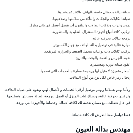
صيانة بدالة ديجيتال خاصة بالهاتف والانتركم وغيرها.
صيانة الكابلات والجكات والتأكد من سلامتها وصلاحيتها.
تمديد وايرات وبلاكات البدالات والتلفون آت بفضل أفضل كهربائي منازل.
تركيب كافة أنواع أجهزة السنترال التقليدية والمتطورة.
برمجة بدالات بحرفية عالية.
مهارة عالية في توصيل بدالة الهاتف مع جهاز الكمبيوتر.
تركيب كابلات ذات نوعيات تتحمل الضغط والحرارة المرتفعة.
ضبط الجرس والنغمة والوقت والتاريخ.
عقود صيانة دورية ومستمرة.
أسعار متميزة لا مثيل لها ورخيصة مقارنة بالخدمات التي نقدمها.
إدخال رمز خاص لكل نوع من أنواع البدالات.
ولأننا نهتم بعملائنا ونهتم بتوصيل أرقى الخدمات والأعمال لهم، ونقوم على صيانة البدالات
وتركيبها بحرفية عالية، ونصلك لباب المنزل أو العمل لبرمجة البدالة وصيانتها وتصليحها
في حال تعطلت، مع ضمان نقدمه لك لكافة أعمالنا وخدماتنا والأجهزة التي نوردها.
فقط تواصل معنا لنعرض لك كافة خدماتنا.
مهندس بدالة العيون