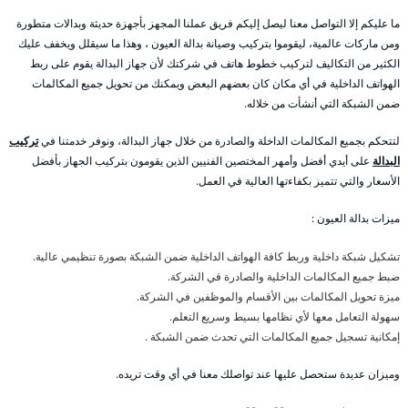
ما عليكم إلا التواصل معنا ليصل إليكم فريق عملنا المجهز بأجهزة حديثة وبدالات متطورة
ومن ماركات عالمية، ليقوموا بتركيب وصيانة بدالة العيون ، وهذا ما سيقلل ويخفف عليك
الكثير من التكاليف لتركيب خطوط هاتف في شركتك لأن جهاز البدالة يقوم على ربط
الهواتف الداخلية في أي مكان كان بعضهم البعض ويمكنك من تحويل جميع المكالمات
ضمن الشبكة التي أنشأت من خلاله.
لتتحكم بجميع المكالمات الداخلة والصادرة من خلال جهاز البدالة، ونوفر خدمتنا في
تركيب
البدالة
على أيدي أفضل وأمهر المختصين الفنيين الذين يقومون بتركيب الجهاز بأفضل
الأسعار والتي تتميز بكفاءتها العالية في العمل.
ميزات بدالة العيون :
تشكيل شبكة داخلية وربط كافة الهواتف الداخلية ضمن الشبكة بصورة تنظيمي عالية.
ضبط جميع المكالمات الداخلية والصادرة قي الشركة.
ميزة تحويل المكالمات بين الأقسام والموظفين في الشركة.
سهولة التعامل معها لأي نظامها بسيط وسريع التعلم.
إمكانية تسجيل جميع المكالمات التي تحدث ضمن الشبكة .
وميزان عديدة ستحصل عليها عند تواصلك معنا في أي وقت تريده.