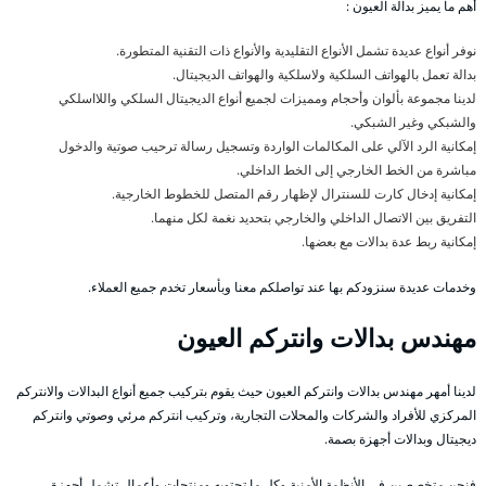
أهم ما يميز بدالة العيون :
نوفر أنواع عديدة تشمل الأنواع التقليدية والأنواع ذات التقنية المتطورة.
بدالة تعمل بالهواتف السلكية ولاسلكية والهواتف الديجيتال.
لدينا مجموعة بألوان وأحجام ومميزات لجميع أنواع الديجيتال السلكي واللااسلكي
والشبكي وغير الشبكي.
إمكانية الرد الآلي على المكالمات الواردة وتسجيل رسالة ترحيب صوتية والدخول
مباشرة من الخط الخارجي إلى الخط الداخلي.
إمكانية إدخال كارت للسنترال لإظهار رقم المتصل للخطوط الخارجية.
التفريق بين الاتصال الداخلي والخارجي بتحديد نغمة لكل منهما.
إمكانية ربط عدة بدالات مع بعضها.
وخدمات عديدة سنزودكم بها عند تواصلكم معنا وبأسعار تخدم جميع العملاء.
مهندس بدالات وانتركم العيون
لدينا أمهر مهندس بدالات وانتركم العيون حيث يقوم بتركيب جميع أنواع البدالات والانتركم
المركزي للأفراد والشركات والمحلات التجارية، وتركيب انتركم مرئي وصوتي وانتركم
ديجيتال وبدالات أجهزة بصمة.
فنحن متخصصين في الأنظمة الأمنية وكل ما تحتويه ومنتجات وأعمال تشمل أجهزة