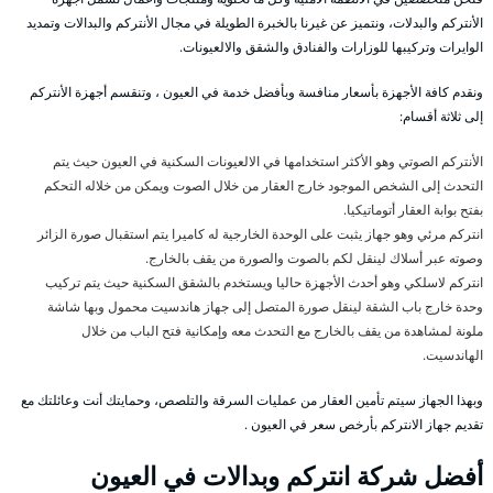
الأنتركم والبدلات، ونتميز عن غيرنا بالخبرة الطويلة في مجال الأنتركم والبدالات وتمديد
الوايرات وتركيبها للوزارات والفنادق والشقق والالعيونات.
ونقدم كافة الأجهزة بأسعار منافسة وبأفضل خدمة في العيون ، وتنقسم أجهزة الأنتركم
إلى ثلاثة أقسام:
الأنتركم الصوتي وهو الأكثر استخدامها في الالعيونات السكنية في العيون حيث يتم
التحدث إلى الشخص الموجود خارج العقار من خلال الصوت ويمكن من خلاله التحكم
بفتح بوابة العقار أتوماتيكيا.
انتركم مرئي وهو جهاز يثبت على الوحدة الخارجية له كاميرا يتم استقبال صورة الزائر
وصوته عبر أسلاك لينقل لكم بالصوت والصورة من يقف بالخارج.
انتركم لاسلكي وهو أحدث الأجهزة حاليا ويستخدم بالشقق السكنية حيث يتم تركيب
وحدة خارج باب الشقة لينقل صورة المتصل إلى جهاز هاندسيت محمول وبها شاشة
ملونة لمشاهدة من يقف بالخارج مع التحدث معه وإمكانية فتح الباب من خلال
الهاندسيت.
وبهذا الجهاز سيتم تأمين العقار من عمليات السرقة والتلصص، وحمايتك أنت وعائلتك مع
تقديم جهاز الانتركم بأرخص سعر في العيون .
أفضل شركة انتركم وبدالات في العيون