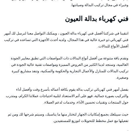
وخبراء في مجال تركيب البدالة وصيانتها.
فني كهرباء بدالة العيون
انتقينا في شركتنا أفضل فني كهرباء بدالة العيون ، ويمكنك التواصل معنا لنرسل لك أمهر
فني كهربائي ذو خبرة عالية في هذا المجال، ولديه أحدث الأجهزة التي تساعده في تركيب
أفضل الأنواع للبدالات.
ونقدم باقة متنوعة من أفضل أنواع البدالات ذات المواصفات التي تطبق معايير الجودة
العالمية، وستجد لدينا الكثير من العروض المميزة ومواصفات تقنية عالية الجودة في
تركيب البدالات للمنازل والأعمال التجارية والحكومة والسكنية، وتنفذ مشاريع كبيرة
وصغيرة.
بفضل أمهر فني كهربائي تركيب بدالة يقوم بكافة أعماله بأسرع وقت وأفضل أداء
والتركيب بصورة جمالية، فهو على أتم الاستعداد لتلبية احتياجات عملائنا الكرام، ومتدرب
حول المنتجات وتقنيات تحسين الأداء، وخدمات لدعم العملاء.
حيث سيبلغك بجميع إمكانيات الجهاز لتختار منها ما يناسبك، وسيتم شرحها لك ومن ثم
تفعيلها مع عمل مخطط للتحويلات لتوزيع للمستفيدين.