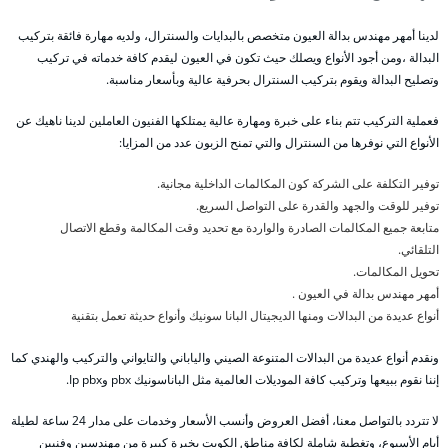
لدينا أمهر مهندس بدالة العيون متخصص بالبدايات والسنترال، ولديه مهارة فائقة بتركيب
البدالة ،ومن أجود الأنواع ويصلك حيث تكون في العيون ليقدم كافة خدماته في تركيب
وتصليح البدالة ويقوم بتركيب السنترال بحرفية عالية وبأسعار مناسبة.
فعملية التركيب تتم بناء على خبرة ومهارة عالية يمتلكها الفنيون العاملين لدينا ناهيك عن
الأنواع التي نوفرها من السنترال والتي تمنح الزبون عدد من المزايا:
توفير التكلفة على الشركة كون المكالمات الداخلية مجانية.
توفير للوقت والجهد والقدرة على التواصل السريع.
متابعة جميع المكالمات الصادرة والواردة مع تحديد وقت المكالمة وقطع الاتصال
التلقائي.
تحويل المكالمات.
أمهر مهندس بدالة في العيون .
أنواع عديدة من البدالات ومنها الديجيتال البانا سونيك وأنواع حديثة تعمل بتقنية
ونقدم أنواع عديدة من البدالات المتنوعة الصيني والياباني والتايواني والتركيب والهندي كما
إننا نقوم ببيعها وتركيب كافة الموديلات العالمية مثل الباناسونيك pbx وIp pbx.
لا تتردد بالتواصل معنا، أفضل العروض وأنسب الأسعار وخدمات على مدار 24 ساعة لطيلة
أيام الأسبوع، وتغطية شاملة لكافة مناطق الكويت بخبرة كبيرة من مهندسين وفنيين