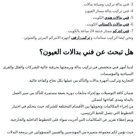
3- فني بدالة تركيب وصيانة بدالات .
4- فني تركيب بدالة ممتاز العيون
5-
فني بدالات هندي
الكويت .
6-
فني بدالات باكستاني
الكويت .
7-
فني انتركم
ممتاز خدمة 24 ساعة بالكويت .
ونحن ايضا اتركيب ستاندات و
تركيب ارفف
أجهزة الانتركم المرئي والصوتي .
هل تبحث عن فني بدالات العيون؟
لدينا أمهر فني متخصص في تركيب بدالة وبرمجتها بحرفية عالية للشركات والفلل والقرى
السياحية والمؤسسات
التجارية وتركيب أجهزة بدالات والتأكد من عملها بكل نجاح وكفاءة عالية.
ضمان كافة التوصيلات مع إجراء متابعات دورية بصفة مستمرة للتأكد من سير العمل
بالبدلة ومدى كفاءتها لتتمكن
من إجراء المكالمات وتحويلها بين الأقسام المختلفة للشركة، حيث يتحكم في اختيار
الخطوط التي تتصل للخط الرئيسي،
ويتم إعطاء تقرير عن المكالمات التي أجريت سواء على الخطوط الداخلية والخارجية.
حيث نؤمن لكم مجموعة متميزة من المهندسين والفنيين المسؤولين عن برمجة البدلات