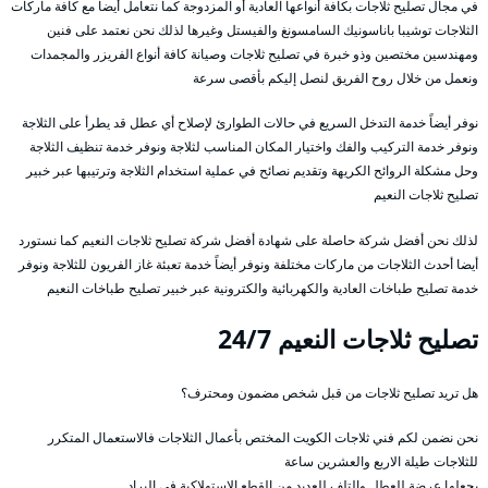
في مجال تصليح ثلاجات بكافة أنواعها العادية أو المزدوجة كما نتعامل أيضاً مع كافة ماركات
الثلاجات توشيبا باناسونيك السامسونغ والفيستل وغيرها لذلك نحن نعتمد على فنين
ومهندسين مختصين وذو خبرة في تصليح ثلاجات وصيانة كافة أنواع الفريزر والمجمدات
ونعمل من خلال روح الفريق لنصل إليكم بأقصى سرعة
نوفر أيضاً خدمة التدخل السريع في حالات الطوارئ لإصلاح أي عطل قد يطرأ على الثلاجة
ونوفر خدمة التركيب والفك واختيار المكان المناسب لثلاجة ونوفر خدمة تنظيف الثلاجة
وحل مشكلة الروائح الكريهة وتقديم نصائح في عملية استخدام الثلاجة وترتيبها عبر خبير
تصليح ثلاجات النعيم
لذلك نحن أفضل شركة حاصلة على شهادة أفضل شركة تصليح ثلاجات النعيم كما نستورد
أيضا أحدث الثلاجات من ماركات مختلفة ونوفر أيضاً خدمة تعبئة غاز الفريون للثلاجة ونوفر
خدمة تصليح طباخات العادية والكهربائية والكترونية عبر خبير تصليح طباخات النعيم
تصليح ثلاجات النعيم 24/7
هل تريد تصليح ثلاجات من قبل شخص مضمون ومحترف؟
نحن نضمن لكم فني ثلاجات الكويت المختص بأعمال الثلاجات فالاستعمال المتكرر
للثلاجات طيلة الاربع والعشرين ساعة
يجعلها عرضة للعطل والتلف للعديد من القطع الاستهلاكية في البراد.