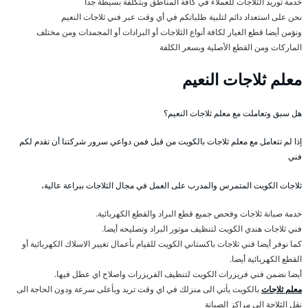
خدمة توريد الثلاجات للعملاء في كافة المناطق وبتكلفة بسيطة جداً
نحن على استعداد دائم لتلبية طلباتكم في أي وقت عبر فني ثلاجات النعيم
ونؤمن أيضا قطع الغيار لكافة أنواع الثلاجات أو البرادات أو المجمدات ومن مختلف
الماركات ومن القطع الأصلية وبسعر الكلفة
معلم ثلاجات النعيم
هل سبق وتعاملت مع معلم ثلاجات النعيم؟
إذا لم تتعامل مع معلم ثلاجات بالكويت من قبل فمن دواعي سرور شركتنا أن تقدم لكم
فني
ثلاجات الكويت المتمرس والمدرب على العمل في مجال الثلاجات ببراعة عالية،
خدمة صيانة ثلاجات وفحص جميع قطع البراد والقطع الكهربائية.
فني ثلاجات هندي الكويت لتنظيف موتور البراد وتصليحه أيضا.
كما نوفر أيضا فني ثلاجات باكستاني الكويت للقيام بأعمال تغيير الاسلاك الكهربائية أو
القطع الكهربائية أيضا.
أيضا نضمن فني فريزرات الكويت لتنظيف الفريزرات واصلاح اي عطل فيها.
معلم ثلاجات
بالكويت يأتي الى منزلك في اي وقت تريد وبأعلى سرعة ودون الحاجة الى
نقل الثلاجة الى مراكز الصيانة