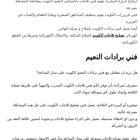
ارتفاع حرارة المحرك يقوم فني ثلاجات باكستاني النعيم الكويت بمعالجة المشكلة
بسرعة.
فني فريزرات الكويت يقوم بتنظيف المناطق الصغيرة وبقايا الطعام والفتات في
الفريزة.
أيضا يعمل فني برادات الكويت بإصلاح و صيانة الهايتر.
كهربائي
تصليح ثلاجات الكويت
لإصلاح المكثف والاسلاك الكهربائية وغيرها من القطع
الكهربائية.
فني برادات النعيم
هل تريد ان تتعامل مع فني برادات النعيم الكويت على مدار الساعة؟
تتشرف شركتنا بأن توفر لكم فني ثلاجات الكويت المدرب والمهيأ على طريقة صيانة
الثلاجة وايجاد حلول لاي مشكلة سواء كانت
صغيرة أو كبيرة في الثلاجة، يعمل فني تصليح ثلاجات الكويت على حل هذه المشكلة
بسرعة عالية
و دون اي اخطاء محتملة، نعمل على اجراء تصليح ثلاجات و بجودة لتمتين علاقة الثقة بين
الزبون و الشركة.
نوفر عقود صيانة ثلاجات متنوعة على مدار الساعة وبأرخص الاسعار وتتضمن ورشات