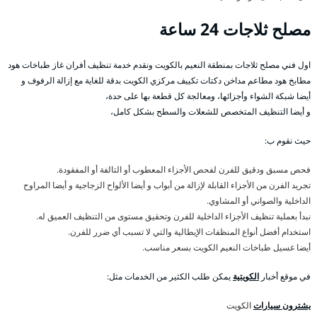
مصلح ثلاجات 24 ساعة
اول فني مصلح ثلاجات بمنطقة النعيم بالكويت ونقدم خدمة تنظيف أفران غاز طباخات هود
مطابخ هود مطاعم مداخن دكتات تكييف مركزي الكويت بدقة للغاية مع إزالة الرفوف و
أيضا شبكة الشواء وأجزائها، ومعالجة كل قطعة بها على حدة،
و أيضا التنظيف المتخصص للشعلات والسطح بشكل كامل،
حيث نقوم ب:
فحص مسبق ودقيق للفرن لفحص الأجزاء المعطوب أو التالفة أو المفقودة.
تجريد الفرن من الأجزاء القابلة لإزالة من أبواب و أيضا الألواح الزجاجية و أيضا المراوح
الداخلية والصواني أو المشاوي.
نبدأ بعملية تنظيف الأجزاء الداخلية للفرن وتحقيق مستوى من التنظيف العميق له.
استخدام أفضل أنواع المنظفات الإيطالية والتي لا تسبب أي ضرر للفرن.
أيضا غسيل طباخات النعيم الكويت بسعر مناسب.
في موقع أخبار
الكويتية
يمكن طلب الكثير من الخدمات مثل:
يشترون سيارات
الكويت