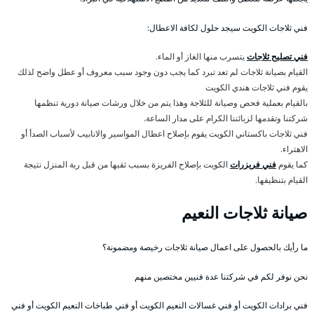
فني ثلاجات الكويت سيجد حلول لكافة الاعطال:
فني تصليح ثلاجات
يتسرب منها الغاز أو الماء.
القيام بصيانة ثلاجات لم تعد تبرد كما يجب دون وجود سبب معروف أو عطل واضح لذلك
يقوم فني ثلاجات هندي الكويت
بالقيام بعملية فحص وصيانة للثلاجة وهذا يتم من خلال ورشات صيانة دورية تنظمها
شركتنا وتقدمها لزبائننا الكرام على مدار الساعة.
فني ثلاجات باكستاني الكويت يقوم بإصلاح اعطال المواسير والانابيب لأسباب الصدأ أو
الاهتراء.
كما يقوم
فني فريزرات
الكويت بإصلاح الفريزة بسبب ثقبها من قبل ربة المنزل نتيجة
القيام بتنظيفها.
صيانة ثلاجات النعيم
ما رأيك بالحصول على اعمال صيانة ثلاجات رخيصة ومضمونة؟
نحن نوفر لكم في شركتنا عدة فنيين مختصين منهم
فني برادات الكويت أو فني غسالات النعيم الكويت أو فني طباخات النعيم الكويت أو فني