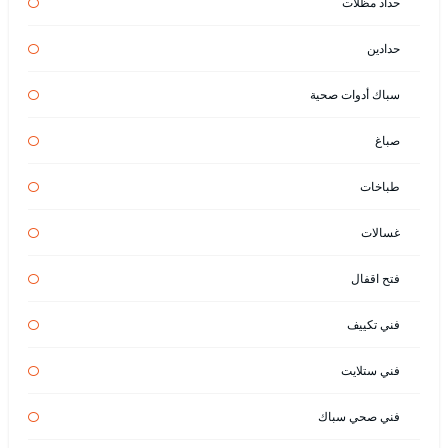
حداد مظلات
حدادين
سباك أدوات صحية
صباغ
طباخات
غسالات
فتح اقفال
فني تكييف
فني ستلايت
فني صحي سباك