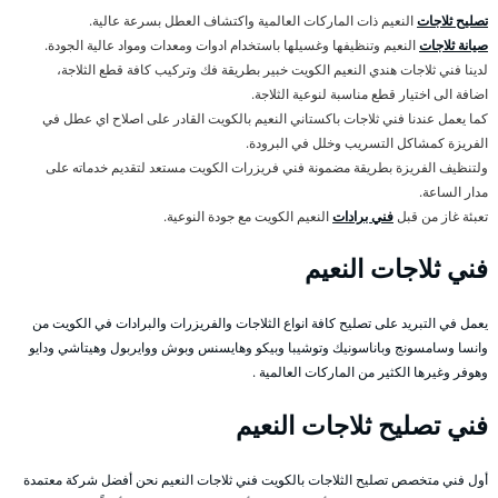
تصليح ثلاجات
النعيم ذات الماركات العالمية واكتشاف العطل بسرعة عالية.
صيانة ثلاجات
النعيم وتنظيفها وغسيلها باستخدام ادوات ومعدات ومواد عالية الجودة.
لدينا فني ثلاجات هندي النعيم الكويت خبير بطريقة فك وتركيب كافة قطع الثلاجة،
اضافة الى اختيار قطع مناسبة لنوعية الثلاجة.
كما يعمل عندنا فني ثلاجات باكستاني النعيم بالكويت القادر على اصلاح اي عطل في
الفريزة كمشاكل التسريب وخلل في البرودة.
ولتنظيف الفريزة بطريقة مضمونة فني فريزرات الكويت مستعد لتقديم خدماته على
مدار الساعة.
تعبئة غاز من قبل
فني برادات
النعيم الكويت مع جودة النوعية.
فني ثلاجات النعيم
يعمل في التبريد على تصليح كافة انواع الثلاجات والفريزرات والبرادات في الكويت من
وانسا وسامسونج وباناسونيك وتوشيبا وبيكو وهايسنس وبوش ووايربول وهيتاشي ودايو
وهوفر وغيرها الكثير من الماركات العالمية .
فني تصليح ثلاجات النعيم
أول فني متخصص تصليح الثلاجات بالكويت فني ثلاجات النعيم نحن أفضل شركة معتمدة