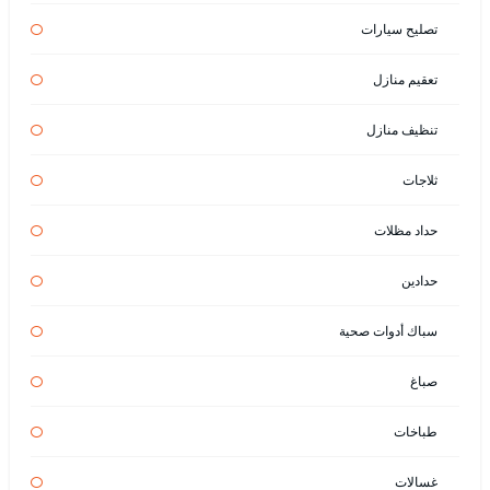
تصليح سيارات
تعقيم منازل
تنظيف منازل
ثلاجات
حداد مظلات
حدادين
سباك أدوات صحية
صباغ
طباخات
غسالات