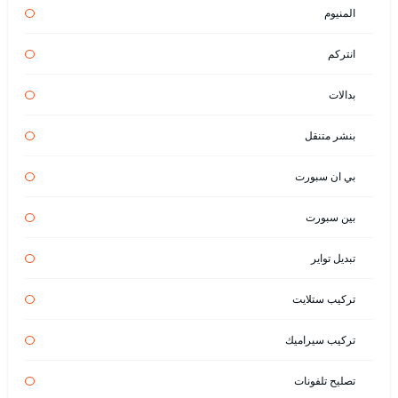
المنيوم
انتركم
بدالات
بنشر متنقل
بي ان سبورت
بين سبورت
تبديل تواير
تركيب ستلايت
تركيب سيراميك
تصليح تلفونات