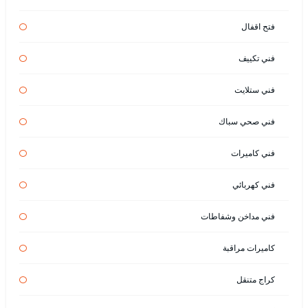
فتح اقفال
فني تكييف
فني ستلايت
فني صحي سباك
فني كاميرات
فني كهربائي
فني مداخن وشفاطات
كاميرات مراقبة
كراج متنقل