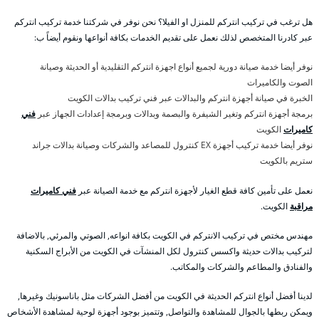
هل ترغب في تركيب انتركم للمنزل او الفيلا؟ نحن نوفر في شركتنا خدمة تركيب انتركم
عبر كادرنا المتخصص لذلك نعمل على تقديم الخدمات بكافة أنواعها ونقوم أيضاً ب:
نوفر أيضا خدمة صيانة دورية لجميع أنواع اجهزة انتركم التقليدية أو الحديثة وصيانة
الصوت والكاميرات
الخبرة في صيانة أجهزة انتركم والبدالات عبر فني تركيب بدالات الكويت
برمجة أجهزة انتركم وتغير الشيفرة والبصمة وبدالات وبرمجة إعدادات الجهاز عبر
فني
كاميرات
الكويت
نوفر أيضا خدمة تركيب أجهزة EX كنترول للمصاعد والشركات وصيانة بدالات جراند
ستريم بالكويت
نعمل على تأمين كافة قطع الغيار لأجهزة انتركم مع خدمة الصيانة عبر
فني كاميرات
مراقبة
الكويت.
مهندس مختص في تركيب الانتركم في الكويت بكافة انواعه, الصوتي والمرئي, بالاضافة
لتركيب بدالات حديثة واكسس كنترول لكل المنشآت في الكويت من الأبراج السكنية
والفنادق والمطاعم والشركات والمكاتب.
لدينا أفضل أنواع انتركم الحديثة في الكويت من أفضل الشركات مثل باناسونيك وغيرها,
ويمكن ربطها بالجوال للمشاهدة والتواصل, وتتميز بوجود أجهزة لوحية لمشاهدة الأشخاص