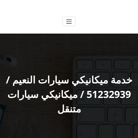
لتجاوز
الكويتية
خدمات وظائف بالكويت
لى
لمحتوى
خدمة ميكانيكي سيارات النعيم /
51232939‬ / ميكانيكي سيارات
متنقل