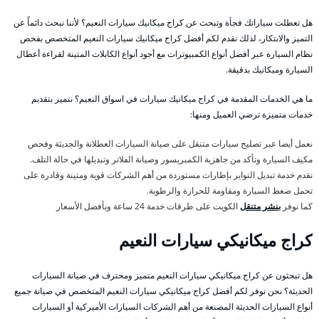
هل تعطلت سياراتك فجأة وتبحث عن كراج ميكانيك سيارات النعيم؟ لأننا نبحث دائماً عن
التميز والابتكار، لذلك نقدم لكم أفضل كراج ميكانيك سيارات النعيم المتخصص بفحص
نظام السيارة عبر أفضل أنواع الكمبيوترات مع أجود أنواع الكابلات المتينة لقراءة أعطال
السيارة وميكانيك بدقيقة.
ما هي الخدمات المقدمة في كراج ميكانيك سيارات في اسواق النعيم؟ نتميز بتقديم
خدمات متميزة ترضي العميل ومنها:
نعمل أيضا عبر تصليح سيارات متنقل على صيانة السيارات العطلانة والحديثة وفحص
مكيف السيارة وتأكد من جاهزية الكمبريسور وصيانة الفلاتر وتبديلها في حالة التلف.
نقدم خدمة تبديل التواير بإطارات مستوردة من أهم الشركات قوية ومتينة وقادرة على
تحمل ضغط السيارة ومقاومة للحرارة والرطوبة.
كما نوفر
بنشر متنقل
الكويت على طرقات خدمة 24 ساعة وبأفضل الأسعار
كراج ميكانيكي سيارات النعيم
هل تبحثون عن كراج ميكانيكي سيارات النعيم متميز ومحترف في صيانة السيارات
الحديثة؟ نحن نوفر لكم أفضل كراج ميكانيكي سيارات النعيم المتخصص في صيانة جميع
أنواع السيارات الحديثة المصنعة من أهم الشركات السيارات الأميركية أو السيارات