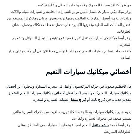
جودة والكفاءة بصيانة المحرك وفكه وتصليح العطل وإعادة تركيبه.
يوفر ميكانيكي سيارات متنقل تأمين تواير للسيارات الخاصة والسيارات ثقيلة والآلات
وللدراجات من أفضل الماركات العالمية ومنها بريدجيسون وريلي وهانكوك المصنعة من
أفضل الخامات المطاطية وقدرتها الكبيرة على تحمل ضغط الاحتكاك وتحمل مشاق
الطرقات.
نوفر أيضا ميكانيكي سيارات متنقل لإجراء صيانة روتينية واستبدال السوائل وتشحيم
المحرك.
كافة خدمات تصليح سيارات النعيم تجدها لدينا تواصل معنا الان في أي وقت وعلى مدار
الساعة
أخصائي ميكانيك سيارات النعيم
هل لاحظتم صعوبة في حركة الدركسيون أو ثقل في محرك السيارة وتبحثون عن أخصائي
ميكانيك سيارات النعيم؟ نحن نوفر لكم أفضل أخصائي ميكانيك سيارات النعيم المتميز
بتقديم خدماته في كراج ثابت أو
كراج متنقل
لصيانة السيارة والمحرك.
يقوم خبير ميكانيك سيارات بمعالجة مشكلة تهريب الزيت من محرك السيارة والتي
تسبب ضعف في محرك السيارة وكفاءته.
نوفر أيضا خدمة
بنشر متنقل
النعيم لصيانة وتصليح السيارات في المناطق وعلى
الطرقات السريعة.