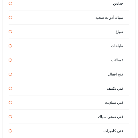
حدادين
سباك أدوات صحية
صباغ
طباخات
غسالات
فتح اقفال
فني تكييف
فني ستلايت
فني صحي سباك
فني كاميرات