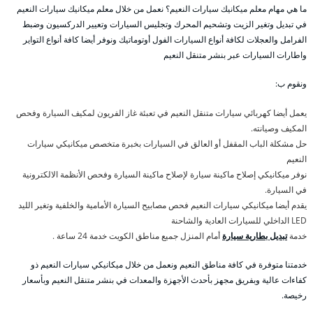
ما هي مهام معلم ميكانيك سيارات النعيم؟ نعمل من خلال معلم ميكانيك سيارات النعيم
في تبديل وتغير الزيت وتشحيم المحرك وتجليس السيارات وتعيير الدركسيون وضبط
الفرامل والعجلات لكافة أنواع السيارات الفول أوتوماتيك ونوفر أيضا كافة أنواع التواير
واطارات السيارات عبر بنشر متنقل النعيم
ونقوم ب:
يعمل أيضا كهربائي سيارات متنقل النعيم في تعبئة غاز الفريون لمكيف السيارة وفحص
المكيف وصيانته.
حل مشكلة الباب المقفل أو العالق في السيارات بخبرة متخصص ميكانيكي سيارات
النعيم
نوفر ميكانيكي إصلاح ماكينة سيارة لإصلاح ماكينة السيارة وفحص الأنظمة الالكترونية
في السيارة.
يقدم أيضا ميكانيكي سيارات النعيم فحص مصابيح السيارة الأمامية والخلفية وتغير الليد
LED الداخلي للسيارات العادية والشاحنة
خدمة
تبديل بطارية سيارة
أمام المنزل جميع مناطق الكويت خدمة 24 ساعة .
خدمتنا متوفرة في كافة مناطق النعيم ونعمل من خلال ميكانيكي سيارات النعيم ذو
كفاءات عالية وبفريق مجهز بأحدث الأجهزة والمعدات في بنشر متنقل النعيم وبأسعار
رخيصة.