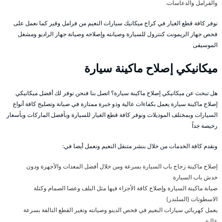
والفرامل والدعاسات.
نوفر كافة قطع الغيار في كراج ميكانيك سيارات النعيم من فرامل وقير كما نعمل على
فحص جهاز الريمونت كنترول للسيارة وصيانته وإصلاحه وصيانة جهاز الراديو ومشغل
الموسيقى
ميكانيكي إصلاح ماكينة سيارة
هل تبحث عن ميكانيكي إصلاح ماكينة سيارة؟ اتصل بنا فنحن نوفر لك أفضل ميكانيكي
إصلاح ماكينة سيارة يعمل بكفاءات عالية وذو خبرة ممتازة في صيانة وتصليح كافة أنواع
السيارات وبمختلف الموديلات ونوفر كافة قطع الغيار للسيارة وبأفضل الماركات وبأسعار
رخيصة جداً
ونقدم كافة الخدمات من خلال بنشر متنقل النعيم ونعمل أيضا في:
إصلاح ماكينة زجاج باب السيارة بسرعة ومن خلال أفضل المعدات والأجهزة ودون
خدش باب السيارة
صيانة ماكينة السيارة وإصلاح كافة الأجزاء فيها مثل البلف وعصا الصمام وكتلة
الاسطونات (السلندر)
يعمل كهربائي سيارات النعيم في فحص الدينو وصيانته وتغير القطع التالفة بسرعة
عالية.