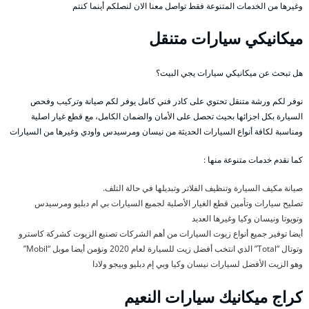
وغيرها من الخدمات المتنوعة فقط تواصل معنا الان لنصلكم أينما كنتم
ميكانيكي سيارات متنقل
هل تبحث عن ميكانيكي سيارات يجي البيت؟
نوفر لكم ورشة متنقل تحتوي على كادر فني كامل يوفر لكم صيانة وتركيب وفحص
السيارة بكل اجزائها بحيث تحصل على الأمان والضمان الكامل، مع قطع غيار اصلية
ومناسبة لكافة أنواع السيارات الحديثة من نيسان ومرسيدس واودي وغيرها من السيارات
كما نقدم خدمات متنوعة منها :
صيانة مكيف السيارة وتنظيف الفلاتر وتبديلها في حالة التلف.
تصليح سيارات وتأمين قطع الغيار الأصلية لجميع السيارات بي ام دبليو ومرسيدس
وتويوتا ونيسان وكيا وغيرها العديد
أيضا توفير جميع أنواع زيوت السيارات من أهم الشركات تصنيع الزيوت كشركة كاسترو
وتوتال “Total” الذي انتخب أفضل زيت للسيارة لعام 2020 ونؤمن أيضا موبل “Mobil”
وهو الزيت الأفضل لسيارات نيسان وكيا وبي إم دبليو وبيجو ولادا
كراج ميكانيك سيارات النعيم