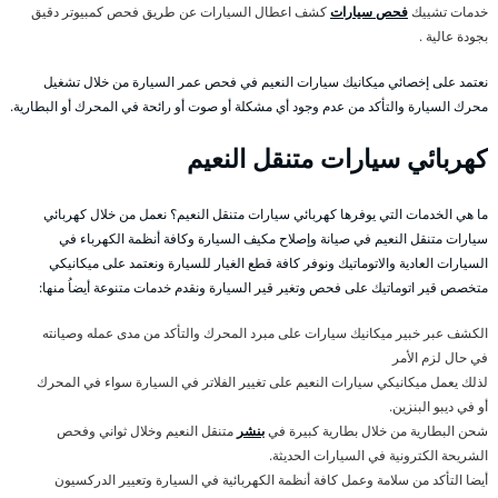
خدمات تشييك
فحص سيارات
كشف اعطال السيارات عن طريق فحص كمبيوتر دقيق
بجودة عالية .
نعتمد على إخصائي ميكانيك سيارات النعيم في فحص عمر السيارة من خلال تشغيل
محرك السيارة والتأكد من عدم وجود أي مشكلة أو صوت أو رائحة في المحرك أو البطارية.
كهربائي سيارات متنقل النعيم
ما هي الخدمات التي يوفرها كهربائي سيارات متنقل النعيم؟ نعمل من خلال كهربائي
سيارات متنقل النعيم في صيانة وإصلاح مكيف السيارة وكافة أنظمة الكهرباء في
السيارات العادية والاتوماتيك ونوفر كافة قطع الغيار للسيارة ونعتمد على ميكانيكي
متخصص قير اتوماتيك على فحص وتغير قير السيارة ونقدم خدمات متنوعة أيضاُ منها:
الكشف عبر خبير ميكانيك سيارات على مبرد المحرك والتأكد من مدى عمله وصيانته
في حال لزم الأمر
لذلك يعمل ميكانيكي سيارات النعيم على تغيير الفلاتر في السيارة سواء في المحرك
أو في ديبو البنزين.
شحن البطارية من خلال بطارية كبيرة في
بنشر
متنقل النعيم وخلال ثواني وفحص
الشريحة الكترونية في السيارات الحديثة.
أيضا التأكد من سلامة وعمل كافة أنظمة الكهربائية في السيارة وتعيير الدركسيون