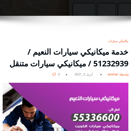
ميكانيكي سيارات
خدمة ميكانيكي سيارات النعيم /
51232939‬ / ميكانيكي سيارات متنقل
بواسطة ammar
أبريل 3, 2021
0