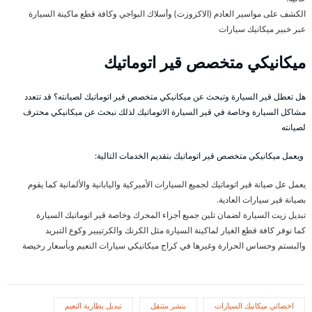
الكشف على مواسير العادم (الاكزوزت) وأسلاك البواجي وكافة قطع ماكينة السيارة
عبر خبير ميكانيك سيارات
ميكانيكي متخصص قير اتوماتيك
هل تعطل قير السيارة وتبحث عن ميكانيكي متخصص قير اتوماتيك لصيانته؟ قد تتعدد
مشاكل السيارة وخاصة في قير السيارة الاتوماتيك لذلك نبحث عن ميكانيكي محترف
لصيانته
ويعمل ميكانيكي متخصص قير اتوماتيك بتقديم الخدمات التالية:
يعمل عل صيانة قير اتوماتيك لجميع السيارات الأميركية واليابانية والألمانية كما يقوم
بصيانة قير سيارات العادية.
تبديل زيت السيارة لضمان تلين جميع أجزاء المحرك وخاصة قير اتوماتيك السيارة
كما نوفر كافة قطع الغيار لماكينة السيارة مثل الكرنك والكرتييير وكوع التبريد
والبستم وحساس الحرارة وغيرها في كراج ميكانيكي سيارات النعيم وبأسعار رخيصة
اخصائي ميكانيك السيارات
بنشر متنقل
تبديل بطارية النعيم