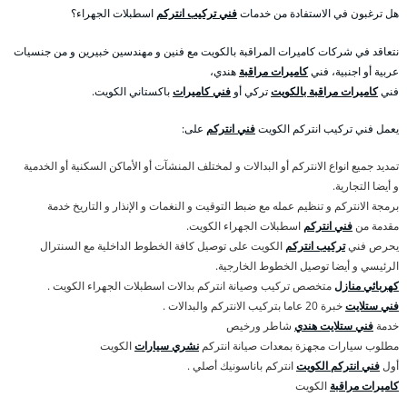
هل ترغبون في الاستفادة من خدمات
فني تركيب انتركم
اسطبلات الجهراء؟
نتعاقد في شركات كاميرات المراقبة بالكويت مع فنين و مهندسين خبيرين و من جنسيات
عربية أو اجنبية، فني
كاميرات مراقبة
هندي،
فني
كاميرات مراقبة بالكويت
تركي أو
فني كاميرات
باكستاني الكويت.
يعمل فني تركيب انتركم الكويت
فني انتركم
على:
تمديد جميع انواع الانتركم أو البدالات و لمختلف المنشآت أو الأماكن السكنية أو الخدمية
و أيضا التجارية.
برمجة الانتركم و تنظيم عمله مع ضبط التوقيت و النغمات و الإنذار و التاريخ خدمة
مقدمة من
فني انتركم
اسطبلات الجهراء الكويت.
يحرص فني
تركيب انتركم
الكويت على توصيل كافة الخطوط الداخلية مع السنترال
الرئيسي و أيضا توصيل الخطوط الخارجية.
كهربائي منازل
متخصص تركيب وصيانة انتركم بدالات اسطبلات الجهراء الكويت .
فني ستلايت
خبرة 20 عاما بتركيب الانتركم والبدالات .
خدمة
فني ستلايت هندي
شاطر ورخيص
مطلوب سيارات مجهزة بمعدات صيانة انتركم
نشري سيارات
الكويت
أول
فني انتركم الكويت
انتركم باناسونيك أصلي .
كاميرات مراقبة
الكويت