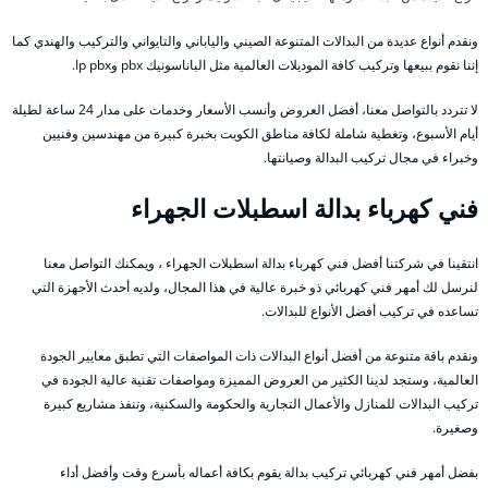
ونقدم أنواع عديدة من البدالات المتنوعة الصيني والياباني والتايواني والتركيب والهندي كما
إننا نقوم ببيعها وتركيب كافة الموديلات العالمية مثل الباناسونيك pbx وIp pbx.
لا تتردد بالتواصل معنا، أفضل العروض وأنسب الأسعار وخدمات على مدار 24 ساعة لطيلة
أيام الأسبوع، وتغطية شاملة لكافة مناطق الكويت بخبرة كبيرة من مهندسين وفنيين
وخبراء في مجال تركيب البدالة وصيانتها.
فني كهرباء بدالة اسطبلات الجهراء
انتقينا في شركتنا أفضل فني كهرباء بدالة اسطبلات الجهراء ، ويمكنك التواصل معنا
لنرسل لك أمهر فني كهربائي ذو خبرة عالية في هذا المجال، ولديه أحدث الأجهزة التي
تساعده في تركيب أفضل الأنواع للبدالات.
ونقدم باقة متنوعة من أفضل أنواع البدالات ذات المواصفات التي تطبق معايير الجودة
العالمية، وستجد لدينا الكثير من العروض المميزة ومواصفات تقنية عالية الجودة في
تركيب البدالات للمنازل والأعمال التجارية والحكومة والسكنية، وتنفذ مشاريع كبيرة
وصغيرة.
بفضل أمهر فني كهربائي تركيب بدالة يقوم بكافة أعماله بأسرع وقت وأفضل أداء