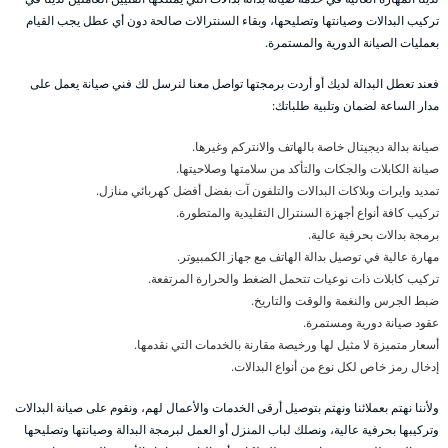
تركيب البدالات وصيانتها وتصليحها، وبقاء السنترالات صالحة دون أي عطل يجب القيام
بعمليات الصيانة الدورية والمستمرة.
فعند تعطل البدالة لديك أو أردت برمجتها تواصل معنا لنرسل لك فني صيانة يعمل على
مدار الساعة لضمان وتلبية طلباتك:
صيانة بدالة ديجيتال خاصة بالهاتف والانتركم وغيرها.
صيانة الكابلات والجكات والتأكد من سلامتها وصلاحيتها.
تمديد وايرات وبلاكات البدالات والتلفون آت بفضل أفضل كهربائي منازل.
تركيب كافة أنواع أجهزة السنترال التقليدية والمتطورة.
برمجة بدالات بحرفية عالية.
مهارة عالية في توصيل بدالة الهاتف مع جهاز الكمبيوتر.
تركيب كابلات ذات نوعيات تتحمل الضغط والحرارة المرتفعة.
ضبط الجرس والنغمة والوقت والتاريخ.
عقود صيانة دورية ومستمرة.
أسعار متميزة لا مثيل لها ورخيصة مقارنة بالخدمات التي نقدمها.
إدخال رمز خاص لكل نوع من أنواع البدالات.
ولأننا نهتم بعملائنا ونهتم بتوصيل أرقى الخدمات والأعمال لهم، ونقوم على صيانة البدالات
وتركيبها بحرفية عالية، ونصلك لباب المنزل أو العمل لبرمجة البدالة وصيانتها وتصليحها