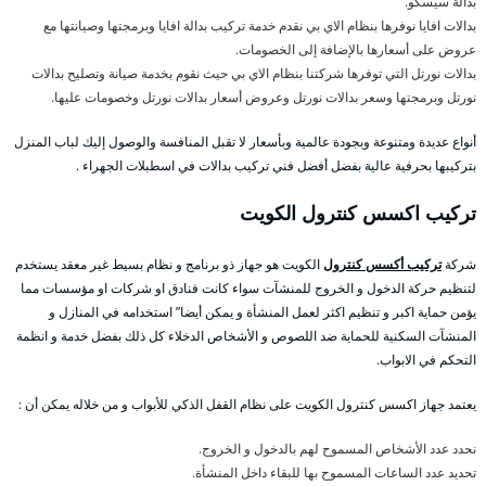
بدالة سيسكو.
بدالات افايا نوفرها بنظام الاي بي نقدم خدمة تركيب بدالة افايا وبرمجتها وصيانتها مع
عروض على أسعارها بالإضافة إلى الخصومات.
بدالات نورتل التي توفرها شركتنا بنظام الاي بي حيث نقوم بخدمة صيانة وتصليح بدالات
نورتل وبرمجتها وسعر بدالات نورتل وعروض أسعار بدالات نورتل وخصومات عليها.
أنواع عديدة ومتنوعة وبجودة عالمية وبأسعار لا تقبل المنافسة والوصول إليك لباب المنزل
بتركيبها بحرفية عالية بفضل أفضل فني تركيب بدالات في اسطبلات الجهراء .
تركيب اكسس كنترول الكويت
شركة
تركيب أكسس كنترول
الكويت هو جهاز ذو برنامج و نظام بسيط غير معقد يستخدم
لتنظيم حركة الدخول و الخروج للمنشآت سواء كانت فنادق او شركات او مؤسسات مما
يؤمن حماية اكبر و تنظيم اكثر لعمل المنشأة و يمكن أيضا” استخدامه في المنازل و
المنشآت السكنية للحماية ضد اللصوص و الأشخاص الدخلاء كل ذلك بفضل خدمة و انظمة
التحكم في الابواب.
يعتمد جهاز اكسس كنترول الكويت على نظام القفل الذكي للأبواب و من خلاله يمكن أن :
نحدد عدد الأشخاص المسموح لهم بالدخول و الخروج.
تحديد عدد الساعات المسموح بها للبقاء داخل المنشأة.