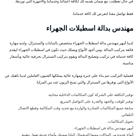
في حال تعطلت، مع ضمان نقدمه لك لكافة أعمالنا وخدماتنا والأجهزة التي نوردها.
فقط تواصل معنا لنعرض لك كافة خدماتنا.
مهندس بدالة اسطبلات الجهراء
لدينا أمهر مهندس بدالة اسطبلات الجهراء متخصص بالبدايات والسنترال، ولديه مهارة
فائقة بتركيب البدالة ،ومن أجود الأنواع ويصلك حيث تكون في اسطبلات الجهراء ليقدم
كافة خدماته في تركيب وتصليح البدالة ويقوم بتركيب السنترال بحرفية عالية وبأسعار
مناسبة.
فعملية التركيب تتم بناء على خبرة ومهارة عالية يمتلكها الفنيون العاملين لدينا ناهيك عن
الأنواع التي نوفرها من السنترال والتي تمنح الزبون عدد من المزايا:
توفير التكلفة على الشركة كون المكالمات الداخلية مجانية.
توفير للوقت والجهد والقدرة على التواصل السريع.
متابعة جميع المكالمات الصادرة والواردة مع تحديد وقت المكالمة وقطع الاتصال
التلقائي.
تحويل المكالمات.
أمهر مهندس بدالة في اسطبلات الجهراء .
أنواع عديدة من البدالات ومنها الديجيتال البانا سونيك وأنواع حديثة تعمل بتقنية