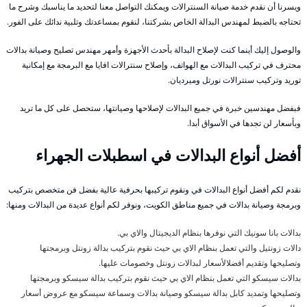
ويسرنا أن نقدم خدمة صيانة السنترالات ويمكنك التواصل معنا لتحديد ما يناسبك وشرح ما
تحتاجه بالضبط لمهندس البدالة الخاص بشركتنا، لنقوم بمساعدتك وتلبية ندائك على الفور.
والوصول إليك أينما كنت لإصلاح البدالة بأحدث الأجهزة وأمهر مهندس تصليح وصيانة بدالات
محترف في تركيب البدالات مع الهواتف، وإصلاح سنترالات افايا مع البرمجة مع إمكانية
توريد وتركيب سنترالات نورتل وميرديان.
فبفضل مهندسين خبرة في جميع البدالات لإصلاحها وصيانتها، ستحصل على كل ما تريد
وبأسعار لن تجدها في الأسواق أبدا.
أفضل أنواع البدالات في اسطبلات الجهراء
نقدم لكم أفضل أنواع البدالات في ونقوم تركيبها بحرفية عالية بفضل فن متخصص بتركيب
وبرمجة وصيانة بدالات في جميع مناطق الكويت، ونوفر لكم أنواع عديدة من البدالات ومنها:
بدالات بانا سونيك التي نوفرها بنظام الديجيتال والاي بي.
دالات زونتيل والتي تعمل بنظام الاي بي حيث نقوم بتركيب بدالة زونتل وبرمجتها
وتصليحها وتقديم أفضلالأسعار لبدالات زونتل وخصومات عليها.
بدالات سيسكو التي تعمل بنظام الاي بي حيث نقوم بتركيب بدالة سيسكو وبرمجتها
وتصليحها وتمديد كابل بدالة سيسكو وصيانة بدالات وسماعة سيسكو مع عروض أسعار