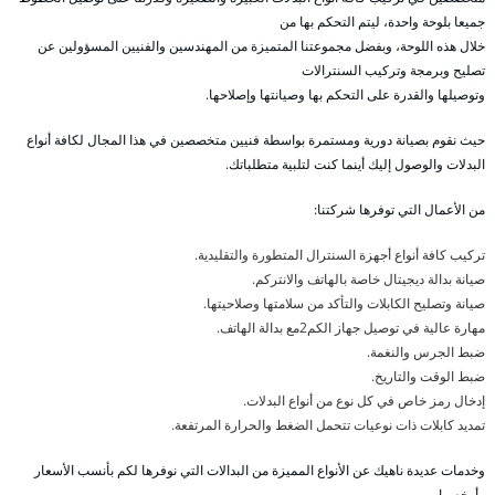
جميعا بلوحة واحدة، ليتم التحكم بها من
خلال هذه اللوحة، وبفضل مجموعتنا المتميزة من المهندسين والفنيين المسؤولين عن
تصليح وبرمجة وتركيب السنترالات
وتوصيلها والقدرة على التحكم بها وصيانتها وإصلاحها.
حيث نقوم بصيانة دورية ومستمرة بواسطة فنيين متخصصين في هذا المجال لكافة أنواع
البدلات والوصول إليك أينما كنت لتلبية متطلباتك.
من الأعمال التي توفرها شركتنا:
تركيب كافة أنواع أجهزة السنترال المتطورة والتقليدية.
صيانة بدالة ديجيتال خاصة بالهاتف والانتركم.
صيانة وتصليح الكابلات والتأكد من سلامتها وصلاحيتها.
مهارة عالية في توصيل جهاز الكم2مع بدالة الهاتف.
ضبط الجرس والنغمة.
ضبط الوقت والتاريخ.
إدخال رمز خاص في كل نوع من أنواع البدلات.
تمديد كابلات ذات نوعيات تتحمل الضغط والحرارة المرتفعة.
وخدمات عديدة ناهيك عن الأنواع المميزة من البدالات التي نوفرها لكم بأنسب الأسعار
وأرخصها.