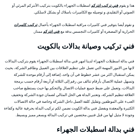
هذا و يقوم
فني تركيب انتركم
اسطبلات الجهراء بالكويت بتركيب الأنتركم المرئي أو
الصوتي أو التقليدي و توصيله مع الكاميرات باسلاك أو بشكل لاسلكي.
و نقوم أيضا بتوفير فني كاميرات مراقبة اسطبلات الجهراء بأعمال
تركيب كاميرات
الحرارية أو المصغرة أو كاميرات التجسس بدقة مع
فني انتركم
ممتاز.
فني تركيب وصيانة بدالات بالكويت
فني بدالة اسطبلات الجهراء لدينا امهر فني بدالة اسطبلات الجهراء يقوم بتركيب البدالات
لانها من الامور المهمة التي تعمل على تنظيم العلاقات بين العميل وطاقم الشركة، بحيث
يمكن استقبال اكثر من عشر خطوط في آن واحد، إضافة إلى أرقام موحدة للشركة
وتسهل عملية الاتصال بأرقام تتالف من رقم إلى الثلاثة أو أربعة أرقام حسب برمجة
البدالات، وتعمل على ضبط جميع عمليات الاتصال والتحكم بها حيث يستطيع صاحب
العلاقة تنظيم الشركة، وتعتبر البدلة هي الحل المثالي لضمان جودة الشركة وتخفيف
العبء على الموظفين وتقليل كلفة العمل داخل الشركة وخاصة في حالة الاتصالات
الكثيرة والمعقدة وبفضل فني بدالة الكويت نضمن لكم تركيب البدلة بحرفية عالية وكفاءة
وجودة لا مثيل لها من قبل فنيين مختصين في تركيب البدالة وبسعر مميز وبسيط.
فني بدالة اسطبلات الجهراء