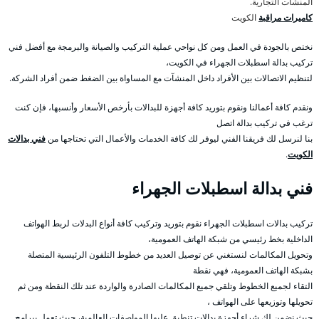
المنشآت التجارية.
كاميرات مراقبة
الكويت
نختص بالجودة في العمل ومن كل نواحي عملية التركيب والصيانة والبرمجة مع أفضل فني
تركيب بدالة اسطبلات الجهراء في الكويت،
لتنظيم الاتصالات بين الأفراد داخل المنشآت مع المساواة بين الضغط ضمن أفراد الشركة.
ونقدم كافة أعمالنا ونقوم بتوريد كافة أجهزة للبدالات بأرخص الأسعار وأنسبها، فإن كنت
ترغب في تركيب بدالة اتصل
بنا لنرسل لك فريقنا الفني ليوفر لك كافة الخدمات والأعمال التي تحتاجها من
فني بدالات
الكويت
.
فني بدالة اسطبلات الجهراء
تركيب بدالات اسطبلات الجهراء نقوم بتوريد وتركيب كافة أنواع البدلات لربط الهواتف
الداخلية بخط رئيسي من شبكة الهاتف العمومية،
وتحويل المكالمات لنستغني عن توصيل العديد من خطوط التلفون الرئيسية المتصلة
بشبكة الهاتف العمومية، فهي نقطة
التقاء لجميع الخطوط وتلقي جميع المكالمات الصادرة والواردة عند تلك النقطة ومن ثم
تحويلها وتوزيعها على الهواتف ،
حيث نضمن لك شراء أجهزة بدالات تنطبق عليها المواصفات العالمية، حيث تعمل ببرامج