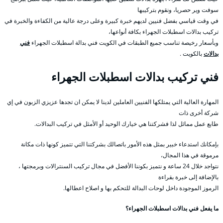
سوفت وير حصريا، ونقوم بتركيبها
في وقت قياسي بفضل فنيين لديهم خبرة كبيرة وعلى درجة عالية من الكفاءة والخبرة في
تركيب بدالات اسطبلات الجهراء بكافة أنواعها،
وبأسعار رخيصة تناسب جميع الطبقات في الكويت فني بدالة اسطبلات الجهراء
فني
بدالات
بالكويت .
فني تركيب بدالات اسطبلات الجهراء
المهارة العالية التي يمتلكها الفنيين العاملين لدينا لا يمكن ان تجدها عزيزي الزبون في إي
شركة أخرى ذات
طابع عمل مماثل لذا فشركتنا هي خيارك الوحيد أو الأمثل في تركيب البدالات.
بإمكانك استدعاء خبير بمثل هذه الأمور باتصالك بشركتنا التي تتميز كونها ذات مكانة
مرموقة في هذا المجال،
نتواجد خلال 24 ساعة و نتميز بكوننا الأفضل في مجال تركيب السنترالات وبرمجتها ،
بالإضافة إلى خبرة بقراءة
الرموز الموجودة داخل لوحات البدالة للتحكم بها و اصلاح اعطالها.
ما يفعل فني بدالات اسطبلات الجهراء؟