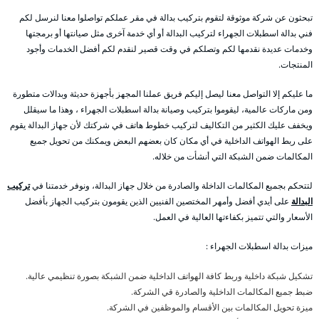
تبحثون عن شركة موثوقة لتقوم بتركيب بدالة في مقر عملكم تواصلوا معنا لنرسل لكم
فني بدالة اسطبلات الجهراء لتركيب البدالة أو أي خدمة آخرى مثل صيانتها أو برمجتها
وخدمات عديدة نقدمها لكم وتصلكم في وقت قصير لنقدم لكم أفضل الخدمات وأجود
المنتجات.
ما عليكم إلا التواصل معنا ليصل إليكم فريق عملنا المجهز بأجهزة حديثة وبدالات متطورة
ومن ماركات عالمية، ليقوموا بتركيب وصيانة بدالة اسطبلات الجهراء ، وهذا ما سيقلل
ويخفف عليك الكثير من التكاليف لتركيب خطوط هاتف في شركتك لأن جهاز البدالة يقوم
على ربط الهواتف الداخلية في أي مكان كان بعضهم البعض ويمكنك من تحويل جميع
المكالمات ضمن الشبكة التي أنشأت من خلاله.
لتتحكم بجميع المكالمات الداخلة والصادرة من خلال جهاز البدالة، ونوفر خدمتنا في
تركيب
البدالة
على أيدي أفضل وأمهر المختصين الفنيين الذين يقومون بتركيب الجهاز بأفضل
الأسعار والتي تتميز بكفاءتها العالية في العمل.
ميزات بدالة اسطبلات الجهراء :
تشكيل شبكة داخلية وربط كافة الهواتف الداخلية ضمن الشبكة بصورة تنظيمي عالية.
ضبط جميع المكالمات الداخلية والصادرة قي الشركة.
ميزة تحويل المكالمات بين الأقسام والموظفين في الشركة.