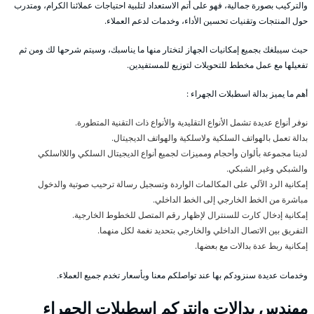
والتركيب بصورة جمالية، فهو على أتم الاستعداد لتلبية احتياجات عملائنا الكرام، ومتدرب
حول المنتجات وتقنيات تحسين الأداء، وخدمات لدعم العملاء.
حيث سيبلغك بجميع إمكانيات الجهاز لتختار منها ما يناسبك، وسيتم شرحها لك ومن ثم
تفعيلها مع عمل مخطط للتحويلات لتوزيع للمستفيدين.
أهم ما يميز بدالة اسطبلات الجهراء :
نوفر أنواع عديدة تشمل الأنواع التقليدية والأنواع ذات التقنية المتطورة.
بدالة تعمل بالهواتف السلكية ولاسلكية والهواتف الديجيتال.
لدينا مجموعة بألوان وأحجام ومميزات لجميع أنواع الديجيتال السلكي واللااسلكي
والشبكي وغير الشبكي.
إمكانية الرد الآلي على المكالمات الواردة وتسجيل رسالة ترحيب صوتية والدخول
مباشرة من الخط الخارجي إلى الخط الداخلي.
إمكانية إدخال كارت للسنترال لإظهار رقم المتصل للخطوط الخارجية.
التفريق بين الاتصال الداخلي والخارجي بتحديد نغمة لكل منهما.
إمكانية ربط عدة بدالات مع بعضها.
وخدمات عديدة سنزودكم بها عند تواصلكم معنا وبأسعار تخدم جميع العملاء.
مهندس بدالات وانتركم اسطبلات الجهراء