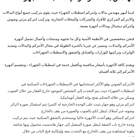
لدينا أمهر مهندس بدالات وانتركم اسطبلات الجهراء حيث يقوم بتركيب جميع أنواع البدالات
والانتركم المركزي للأفراد والشركات والمحلات التجارية، وتركيب انتركم مرئي وصوتي
وانتركم ديجيتال وبدالات أجهزة بصمة.
فنحن متخصصين في الأنظمة الأمنية وكل ما تحتويه ومنتجات وأعمال تشمل أجهزة
الأنتركم والبدلات، ونتميز عن غيرنا بالخبرة الطويلة في مجال الأنتركم والبدالات وتمديد
الوايرات وتركيبها للوزارات والفنادق والشقق والاسطبلات الجهراءات.
ونقدم كافة الأجهزة بأسعار منافسة وبأفضل خدمة في اسطبلات الجهراء ، وتنقسم أجهزة
الأنتركم إلى ثلاثة أقسام:
الأنتركم الصوتي وهو الأكثر استخدامها في الاسطبلات الجهراءات السكنية في
اسطبلات الجهراء حيث يتم التحدث إلى الشخص الموجود خارج العقار من خلال الصوت
ويمكن من خلاله التحكم بفتح بوابة العقار أتوماتيكيا.
انتركم مرئي وهو جهاز يثبت على الوحدة الخارجية له كاميرا يتم استقبال صورة الزائر
وصوته عبر أسلاك لينقل لكم بالصوت والصورة من يقف بالخارج.
انتركم لاسلكي وهو أحدث الأجهزة حاليا ويستخدم بالشقق السكنية حيث يتم تركيب
وحدة خارج باب الشقة لينقل صورة المتصل إلى جهاز هاندسيت محمول وبها شاشة
ملونة لمشاهدة من يقف بالخارج مع التحدث معه وإمكانية فتح الباب من خلال