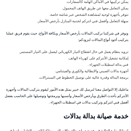
يمكن تركيبها في الأماكن الهامة كالسفارات.
يمكن التعامل معها عن طريق الهاتف المحمول.
تتوفر بأجهزة لوحية لمشاهدة الشخص عبر شاشة خاصة.
سهلة التعامل وأفضل فني انتركم لخدمة المنازل بأرخص الأسعار.
ونوفر في شركتنا تركيب البدالات بأرخص الأسعار وبكافة الأنواع، حيث يقوم فريق عملنا
بتركيب أجود أنواع البدالات لنزودكم:
تزويد بنظام يعمل في حال انقطاع التيار الكهربائي ليعمل على التيار المستمر.
إمكانية تشغيل الأنتركم على كهرباء الهاتف.
فني بدالة اسطبلات الجهراء .
أجهزة بدالات الصيني والايطالية والكوري والفيتنامي.
برمجة البدالة وقدرة عالية على توصيل الخطوط في السنترالات.
ماعليك إلا التواصل معنا لنرسل لك خبير بمثل هذه الأمور ليقوم بتركيب البدالات وأجهزة
الأنتركم بأحدث الطرق وبأرخص الأسعار وأنسبها وبرمجتها وتوصيلها على الحاسب بفضل
أفضل فني انتركم وتركيب بدالات في اسطبلات الجهراء .
خدمة صيانة بدالة بدالات
لدينا المهارة العالية في خدمة صيانة بدالة بدالات التي يمتلكها الفنيين العاملين لدينا في