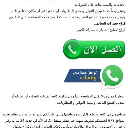
الخدمات والمساعدات على الطرقات.
ونوفر أيضاً خدمة تبديل التواير وفحص البطاريات أو شحنها في أي مكان تحتاجوننا به.
ونؤمن خدمة مميزة لتصليح السيارة عند البيت كما نوفر خدمة المساعدة على الطريق.
كراج سيارات السالمي
كراج تصليح السيارات مبارك الكبير
أسعارنا مميزة ولا تقبل المنافسة أبداً وهي شاملة كافة عمليات التصليح أو الصيانة أو
التبديل القطع التالفة أو تبديل التواير أو البطاريات.
متوافرون في كافة مناطق الكويت وضواحيها ونلبي طلباتكم بسرعة عالية عبر نظام تحديد
المواقع GPS لخدمتكم بطريقة سهلة عبر
بنشر متنقل
لكافة الأماكن خدمة 24 ساعة وفي
كافة أيام الأسبوع وأيام العطل والأعياد أيضاً، ويمكنكم التواصل ايضا مع
كراج متنقل