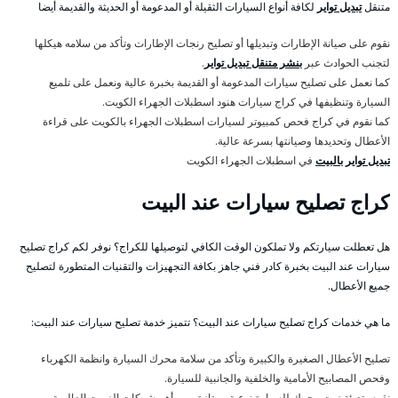
متنقل
تبديل تواير
لكافة أنواع السيارات الثقيلة أو المدعومة أو الحديثة والقديمة أيضا
نقوم على صيانة الإطارات وتبديلها أو تصليح رنجات الإطارات وتأكد من سلامه هيكلها
لتجنب الحوادث عبر
بنشر متنقل تبديل تواير
.
كما نعمل على تصليح سيارات المدعومة أو القديمة بخبرة عالية ونعمل على تلميع
السيارة وتنظيفها في كراج سيارات هنود اسطبلات الجهراء الكويت.
كما نقوم في كراج فحص كمبيوتر لسيارات اسطبلات الجهراء بالكويت على قراءة
الأعطال وتحديدها وصيانتها بسرعة عالية.
تبديل تواير بالبيت
في اسطبلات الجهراء الكويت
كراج تصليح سيارات عند البيت
هل تعطلت سيارتكم ولا تملكون الوقت الكافي لتوصيلها للكراج؟ نوفر لكم كراج تصليح
سيارات عند البيت بخبرة كادر فني جاهز بكافة التجهيزات والتقنيات المتطورة لتصليح
جميع الأعطال.
ما هي خدمات كراج تصليح سيارات عند البيت؟ تتميز خدمة تصليح سيارات عند البيت:
تصليح الأعطال الصغيرة والكبيرة وتأكد من سلامة محرك السيارة وانظمة الكهرباء
وفحص المصابيح الأمامية والخلفية والجانبية للسيارة.
نقوم بتعبئة زيت محرك للسيارة نوعية ممتازة ومن أهم شركات الزيوت العالمية