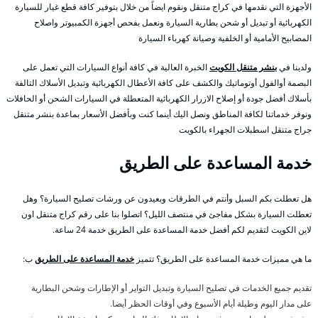
الأجهزة التي نقدمها في كراج متنقل ونقوم ايضاً من خلال بتوفير كافة قطع غيار للسيارة
الكهربائية أو تبديل أو شحن بطارية السيارة ونعمل بفحص أجهزة الكمبيوتر واصلاح
المصابيح الأمامية أو الخلفية وصيانة كهرباء السيارة
ولدينا في
بنشر متنقل الكويت
الخبرة العالية في كافة أنواع السيارات التي تعمل على
البصمة أوالفول أوتوماتيك والكشف على كافة الأعطال الكهربائية وتبديل الأسلاك التالفة
بأسلاك أفضل جودة أو إصلاح الازرار الكهربائية المتعطلة في السيارات الشحن أو الحافلات
ونوفر خدماتنا لكافة المناطق ونصل اليك أينما كنت وبأفضل الأسعار بماعدة بنشر متنقل
جراج متنقل اسطبلات الجهراء بالكويت
خدمة المساعدة على الطريق
هل تعطلت بكم السبل وأنتم في الطرقات وبعيدون عن ورشات تصليح السيارة؟ وهل
تعطلت السيارة بشكل مفاجئ في منتصف الليل؟ اتصلوا بنا على رقم كراج متنقل اون
لاين الكويت لتقديم لكم أفضل خدمة المساعدة على الطريق خدمة 24 ساعة.
ما هي مميزات خدمة المساعدة على الطريق؟ تتميز
خدمة المساعدة على الطريق
ب:
تقديم جميع الخدمات في تصليح السيارة وتبديل التواير أو الإطارات وشحن البطارية
على مدار اليوم وطيلة أيام الأسبوع وفي أوقات الحظر أيضا.