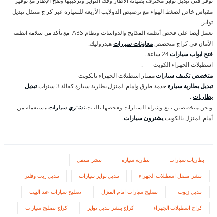
نوفر فني تبديل تواير محترف بصيانة الإطار وفك التواير وتركيبها ونفخ الإطار مع توفير
مقياس خاص لضغط الهواء مع ترصيص الدولايب الأربعة للسيارة عبر كراج متنقل تبديل
تواير.
نعمل أيضا على فحص أنظمة المكابح والدواسات ونظام ABS مع تأكد من سلامة انظمة
الأمان في كراج متخصص
معاونات سيارات
هيدروليك.
فتح ابواب سيارات
24 ساعة .
اسطبلات الجهراء الكويت – – .
متخصص تكييف سيارات
ممتاز اسطبلات الجهراء بالكويت
تبديل بطارية سيارة
خدمة طرق وامام المنزل بطارية سيارة كفالة 3 سنوات
تبديل
بطاريات
.
ونحن متخصصين ببيع وشراء السيارات وفحصها بالبيت
نشتري سيارات
مستعملة من
أمام المنزل بالكويت
يشترون سيارات
.
بطاريات سيارات
بطارية سيارة
بنشر متنقل
بنشر متنقل اسطبلات الجهراء
تبديل تواير سيارات
تبديل زيت وفلتر
تبديل زيوت
تصليح سيارات امام المنزل
تصليح سيارات عند البيت
كراج اسطبلات الجهراء
كراج بنشر تبديل تواير
كراج تصليح سيارات