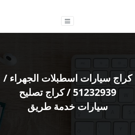
لتجاوز
الكويتية
خدمات وظائف بالكويت
لى
لمحتوى
كراج سيارات اسطبلات الجهراء /
51232939‬ / كراج تصليح
سيارات خدمة طريق