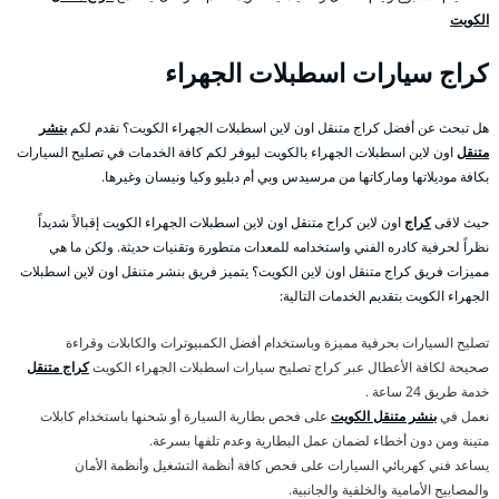
الكويت
كراج سيارات اسطبلات الجهراء
هل تبحث عن أفضل كراج متنقل اون لاين اسطبلات الجهراء الكويت؟ نقدم لكم
بنشر
متنقل
اون لاين اسطبلات الجهراء بالكويت ليوفر لكم كافة الخدمات في تصليح السيارات
بكافة موديلاتها وماركاتها من مرسيدس وبي أم دبليو وكيا ونيسان وغيرها.
حيث لاقى
كراج
اون لاين كراج متنقل اون لاين اسطبلات الجهراء الكويت إقبالاً شديداً
نظراً لحرفية كادره الفني واستخدامه للمعدات متطورة وتقنيات حديثة. ولكن ما هي
مميزات فريق كراج متنقل اون لاين الكويت؟ يتميز فريق بنشر متنقل اون لاين اسطبلات
الجهراء الكويت بتقديم الخدمات التالية:
تصليح السيارات بحرفية مميزة وباستخدام أفضل الكمبيوترات والكابلات وقراءة
صحيحة لكافة الأعطال عبر كراج تصليح سيارات اسطبلات الجهراء الكويت
كراج متنقل
خدمة طريق 24 ساعة .
نعمل في
بنشر متنقل الكويت
على فحص بطارية السيارة أو شحنها باستخدام كابلات
متينة ومن دون أخطاء لضمان عمل البطارية وعدم تلفها بسرعة.
يساعد فني كهربائي السيارات على فحص كافة أنظمة التشغيل وأنظمة الأمان
والمصابيح الأمامية والخلفية والجانبية.