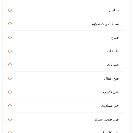
حدادين
سباك أدوات صحية
صباغ
طباخات
غسالات
فتح اقفال
فني تكييف
فني ستلايت
فني صحي سباك
فني كاميرات