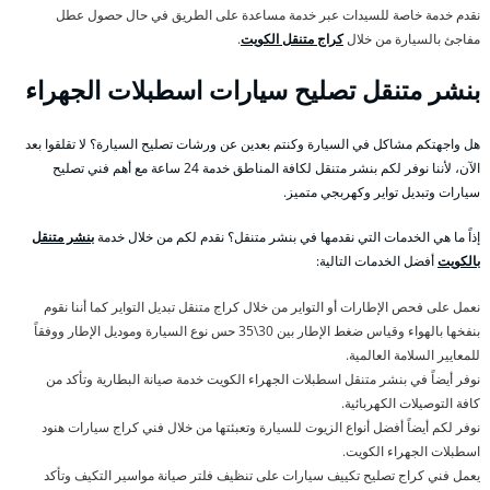
نقدم خدمة خاصة للسيدات عبر خدمة مساعدة على الطريق في حال حصول عطل
مفاجئ بالسيارة من خلال
كراج متنقل الكويت
.
بنشر متنقل تصليح سيارات اسطبلات الجهراء
هل واجهتكم مشاكل في السيارة وكنتم بعدين عن ورشات تصليح السيارة؟ لا تقلقوا بعد
الآن، لأننا نوفر لكم بنشر متنقل لكافة المناطق خدمة 24 ساعة مع أهم فني تصليح
سيارات وتبديل تواير وكهربجي متميز.
إذاً ما هي الخدمات التي نقدمها في بنشر متنقل؟ نقدم لكم من خلال خدمة
بنشر متنقل
بالكويت
أفضل الخدمات التالية:
نعمل على فحص الإطارات أو التواير من خلال كراج متنقل تبديل التواير كما أننا نقوم
بنفخها بالهواء وقياس ضغط الإطار بين 30\35 حس نوع السيارة وموديل الإطار ووفقاً
للمعايير السلامة العالمية.
نوفر أيضاً في بنشر متنقل اسطبلات الجهراء الكويت خدمة صيانة البطارية وتأكد من
كافة التوصيلات الكهربائية.
نوفر لكم أيضاً أفضل أنواع الزيوت للسيارة وتعبئتها من خلال فني كراج سيارات هنود
اسطبلات الجهراء الكويت.
يعمل فني كراج تصليح تكييف سيارات على تنظيف فلتر صيانة مواسير التكيف وتأكد