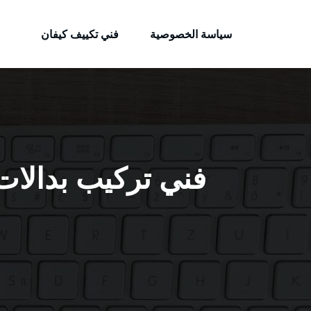
الكويتية
لتجاوز
خدمات وظائف بالكويت
لى
سياسة الخصوصية
فني تكييف كيفان
لمحتوى