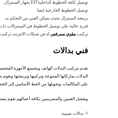
توصيل كافة الخطوط الداخليةEXT بجهاز السنترال.
توصيل الخطوط الخارجية ايضا
برمجة السنترال بحيث يتمكن الفني من التحكم به.
قدرة عالية على توصيل الخطوط في السنترالات ذات ا
تركيب
مقوي سيرفس
لدعن شبكات الانترنت تركيب
فني بدالات
نقدم بتركيب البدلات الهاتف وبتجميع الأجهزة المخصصة
البدلات بماركاتها المتنوعة وتركيبها وبرمجتها ونقوم
على المكالمات وتحويلها من الخط الأساسي إلى الخطو
وبفضل الفنيين والمتمرسين بكافة أعمالهم نقوم بتمديد dsl لجميع الشركات، ونوفر كافة الأنواع من البدلات 
1- بدالات صينية.