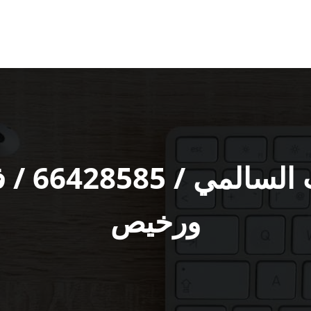
فني تركي
ورخيص