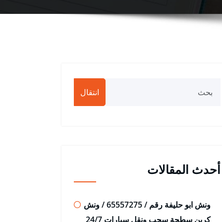
انتقال
أحدث المقالات
ونش ابو حليفة رقم / 65557275 / ونش
كرين سطحة سحب ونقل سيارات 24/7