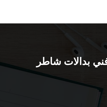
ب بدالات السالمي / 66428585 / فني بدالات شاطر