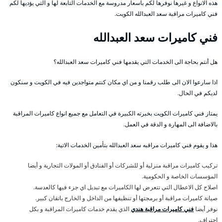
هذه الانواع و غيرها نوفرها لكم باسعار مدروسة مع الخدمات التابعة لها و التي يؤديها لكم
فني كاميرات مراقبة سعد العبدالله الكويت.
فني كاميرات سعد العبدالله
هل أنتم بحاجة الى الخدمات التي يقدمها فني كاميرات سعد العبدالله؟
اذا سارعوا الان الى طلب رقمنا و من اي مكان كنتم متواجدين فيه في الكويت و سنكون
لديكم في الحال.
يمتاز فني كاميرات الكويت بخبرته الكبيرة في التعامل مع جميع انواع كاميرات المراقبة
بالاضافة الى المهارة و الدقة في العمل.
هذا و يقوم فني كاميرات مراقبه سعد العبدالله بتأمين الخدمات الاتية:
تركيب كاميرات مراقبة منزلية أو للشركات أو الفنادق أو المولات التجارية و أيضا
المؤسسات الخاصة و الحكومية.
اصلاح كل الاعطال التي تتعرض لها الكاميرات مع تبديل اي جزء فيها كالعدسة.
صيانة كاميرات مراقبة أو برمجتها أو تنظيفها من الداخل و الخارج باتقان كبير.
نوفر أيضا
فني كاميرات مراقبة هندي
الذي يقدم خدمات كاميرات المراقبة و بكل
احتراف.