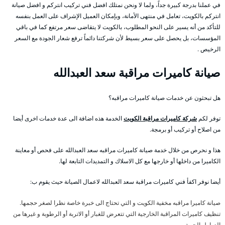
في عملنا بدرجة كبيرة جداً، ولما لا ونحن نمتلك افضل فني تركيب انتركم و افضل صيانة
انتركم بالكويت، تعامل في منتهى الأمانة، وبإمكان العميل الإشراف على العمل بنفسه
للتأكد من أنه يسير على النحو المطلوب، بالكويت لا يتقاضى سعر مرتفع كما في باقي
المؤسسات، بل يحصل على سعر بسيط لأن شركتنا دائماً ترفع شعار الجودة مع السعر
الرخيص .
صيانة كاميرات مراقبة سعد العبدالله
هل تبحثون عن خدمات صيانة كاميرات مراقبه؟
توفر لكم
شركة كاميرات مراقبة الكويت
الخدمة هذه اضافة الى عدة خدمات اخرى أيضا
من اصلاح أو تركيب أو برمجة.
هذا و نحرص من خلال خدمة صيانة كاميرات مراقبه سعد العبدالله على فحص أو معاينة
الكاميرا من داخلها أو خارجها مع كل الاسلاك و التمديدات التابعة لها.
أيضا نوفر اكفأ فني كاميرات مراقبة سعد العبدالله لاعمال الصيانة حيث يقوم ب:
صيانة كاميرا مراقبه مخفية الكويت و التي تحتاج الى خبرة خاصة نظرا لصغر حجمها.
تنظيف كاميرات المراقبة الخارجية التي تتعرض للغبار أو الاتربة أو الرطوبة و غيرها من
العوامل الجوية.