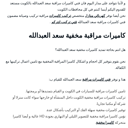
و لأننا نتواجد على مدار اليوم فان فني كاميرات مراقبة سعد العبدالله بالكويت مستعد
للقدوم اليكم أينما كنتم في كل محافظات الكويت
نحن أيضا نوفر
كهربائي منازل
متخصص
تركيب كاميرات
مراقبة تركيب وصيانة مضمون
فني كاميرات مراقبة سعد العبدالله
فني تركيب انتركم
.
كاميرات مراقبة مخفية سعد العبدالله
هل انتم بحاجة تمديد كاميرات مخفية سعد العبدالله؟
نحن نقوم بتوفير كل احجام و اشكال كاميرا المراقبة المخفية مع تامين اعمال تركيبها مع
الكفالة.
هذا و نوفر
فني كاميرات مراقبة
سعد العبدالله للقيام ب:
تامين كاميرات مراقبة للسيارات في الكويت و القيام بتمديدها أو برمجتها.
تركيب كاميرات مراقبة مخفية الكويت داخل المنشأة او خارجها سواء كانت منزلا أو
شركة أو مكتبا تجاريا.
توفير كاميرات مخفية سهلة الفك أو التركيب بأشكال عدة.
نؤمن كاميرا مراقبة مخفية للتصوير الليلي أو النهاري بجودة HD عالية و أيضا كاميرا
متحركة
كاميرا مخفية
.