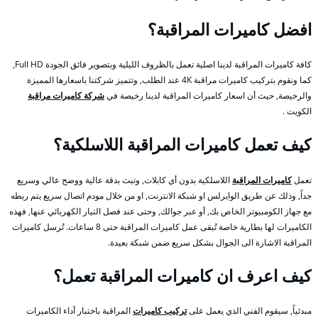
افضل كاميرات المراقبة؟
كافة كاميرات المراقبة لدينا اصلية تعمل بالظروف الليلية وبتصوير فائق الجودة Full HD,
كما ونقوم بتركيب كاميرات مراقبة 4K عند الطلب, وتتميز شركتنا باسعارها المميزة
والرخيصة, حيث أن اسعار كاميرات المراقبة لدينا رخيصة في
شركة كاميرات مراقبة
الكويت .
كيف تعمل كاميرات المراقبة اللاسلكية؟
تعمل
كاميرات المراقبة
اللاسلكية بدون أي كابلات, وتبث بدقة عالية ووضح عالي وسريع
جداً, وذلك عن طريق الوايرلس او شبكة الانترنت, او من خلال مودم اتصال سريع يتم ربطه
مع جهاز الكومبيوتر الخاص بك, أو عبر جوالك, وحتى عند فصل التيار الكهربائي عنها, فهذه
الكاميرات لها بطارية خاصة تُبقى عمل كاميرات المراقبة حتى 8 ساعات. تُرسل كاميرات
المراقبة الاشارة الى الجوال بشكل سريع ضمن شبكة بعيدة.
كيف اعرف ان كاميرات المراقبة تعمل؟
مبدئياً, سيقوم الفني الذي يعمل على
تركيب كاميرات
المراقبة باختبار أداء الكاميرات