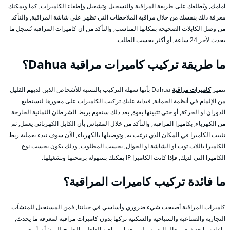
امامك, ويُطلعك على طريقة المراقبة والتسجيل وتشغيل وإطفاء الكاميرات, كما ويمكنك
معرفة ذلك بنفسك من خلال مراقبة الملاحظات التي تظهر على شاشة المراقبة, والتأكد
من وصل الكابلات الصحيحة بمكانها المناسب, والتأكد من أن كاميرات المراقبة تُسجل ما
يحدث لآخر 24 ساعة, أو أكثر بحسب الطلب.
ما طريقة تركيب كاميرات مراقبة Dahua؟
تتميز
كاميرات مراقبة
Dahua بأنها سهلة التركيب بالنسبة للأشخاص الذين لديهم القليل
من الإلمام في أنظمة الحماية, فبداية عليك تركيب الكاميرات على محورها لتستطيع
الدوران او الحركة, أو حتى تثبيتها بقوة, بعد ذلك ستقوم بربط الشرطان الثمانية الخارجة
من الكهرباء, بكاميرا المراقبة, والتأكد من خلال المقياس بأن الكابل الكهربائي يعمل, ثم
تثبيت الكاميرا في المكان الذي ترغب به, وتوصيلها بالكهرباء, الآن سوف تبدء بعملية ربط
الكاميرا باللاب توب او الشاشة او الجوال, بحسب المطلوب, وذلك يكون بحسب نوع
الكاميرا التي لديك, فإذا كانت الكاميرا IP يمكنك بسهولة برمجتها وتشغيلها.
ما فائدة تركيب كاميرات المراقبة؟
كاميرات المراقبة أصبحت شيء ضروري وأساسي في حياتنا, فمن المستحيل للمنشآت
التجارية والصناعية والسياحية والسكنية تركها بدون كاميرات مراقبة لمعرفة ما يحدث,
واعادة ما حدث في حال التعرض لسرقة او مراقبة الداخل والخارج للمنشأة, أو حتى