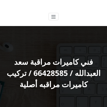
لتجاوز
الكويتية
خدمات وظائف بالكويت
لى
لمحتوى
فني كاميرات مراقبة سعد
العبدالله / 66428585 / تركيب
كاميرات مراقبه أصلية