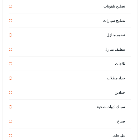
تصليح تلفونات
تصليح سيارات
تعقيم منازل
تنظيف منازل
ثلاجات
حداد مظلات
حدادين
سباك أدوات صحية
صباغ
طباخات