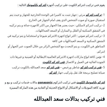
يقوم فني تركيب انتركم الكويت على تركيب أجهزة
انتركم باناسونيك
التالية :
1-
تركيب انتركم
مرئي : جهاز تثبت به كاميرا في الوحدة الخارجية للجهاز و حيث يتم
استقبال صورة أو صوت الشخص الذي يقف امام الجهاز في الخارج.
2- تركيب انتركم لاسلكي : حيث يعتبر هذا الجهاز من اكثر الاجهزة حداثة و يتم تركيبه
في الشقق السكنية أو الفلل و المنازل أو السعد العبداللهات.
3- تركيب انتركم صوتي : اكثر انواع اجهزة الانتركم شيوعا و استخداما و يتم تركيبه في
الشقق السكنية و السعد العبداللهات في كافة
المناطق في الكويت، و يتم التحدث مع الشخص الزائر من خلال الصوت عبر الجهاز أو
انتركم.
4- نؤمن كافة انواع ماركات اجهزة الانتركم العالمية الايطالية أو الصينية و غيرها ذات
الجودة العالية في العمل و الاتصال
فني انتركم الكويت
.
5-
فني تركيب انتركم
شاطر ورخيص –
فني انتركم
سعد العبدالله بالكويت تركيب
صيانة تصليح برمجة فك نقل وتركيب جهاز
انتركم
.
انتركم باناسونيك الكويت
فني تركيب انتركوم
panasonic
بدالات خدمات تركيب و بيع و
توريد كافة الموديلات أو الاشكال أو الانواع الحديثة أو العادية من هذه الماركة المميزة
فني تركيب بدالات سعد العبدالله