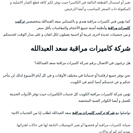
تغير أو استبدال القطعة التالفة في الكاميرا حيث نوفر لكم كافة قطع الغيار الاصلية و
المكفولة ذات السعر المناسب و أيضا الرخيص.
كما نؤمن فني كاميرات مراقبة هندي و باكستاني سعد العبدالله متخصصين
تركيب
كاميرات مراقبة
وأنظمة أمنية جميع الأحجام والمقاسات بأقل سعر
و من جنسيات عديدة اخرى عربية أو اجنبية يعملون لكل اتقان و على مدار الوقت لخدمتكم.
شركة كاميرات مراقبة سعد العبدالله
هل ترغبون في الاتصال برقم شركة كاميرات مراقبة سعد العبدالله؟
نحن نوفر جميع ارقامنا أو خدماتنا في مختلف الأوقات و في كل أيام الأسبوع لذلك لن نتأخر
عنكم و عن خدمتكم أينما كنتم في الكويت.
تؤمن شركة كاميرات مراقبة الكويت كل خدمات الكاميرات حيث توفر الأدوات الحديثة
للعمل و أيضا الكوادر الفنية المختصة.
تواصلوا مع
شركة تركيب كاميرات مراقبة
سعد العبدالله لطلب إيا من الخدمات الاتية:
صيانة كاميرات مراقبة أو فحصها أو تغير التوصيلات التابعة لها في حالات اهترائها.
تمديد انتركم او بدالات.