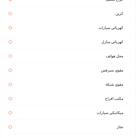
كرين
كهربائي سيارات
كهربائي منازل
محل هواتف
مقوي سيرفس
مقوي شبكة
مكتب افراح
ميكانيكي سيارات
نجار