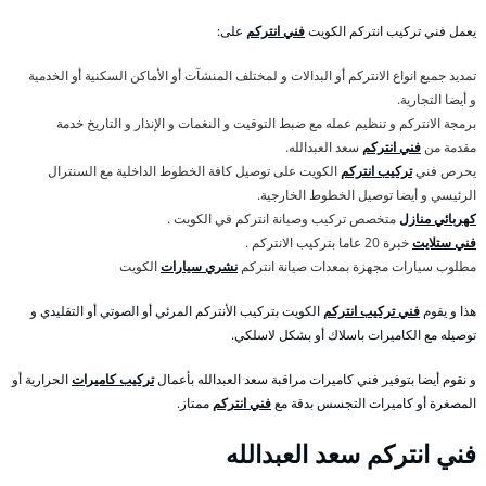
يعمل فني تركيب انتركم الكويت
فني انتركم
على:
تمديد جميع انواع الانتركم أو البدالات و لمختلف المنشآت أو الأماكن السكنية أو الخدمية
و أيضا التجارية.
برمجة الانتركم و تنظيم عمله مع ضبط التوقيت و النغمات و الإنذار و التاريخ خدمة
مقدمة من
فني انتركم
سعد العبدالله.
يحرص فني
تركيب انتركم
الكويت على توصيل كافة الخطوط الداخلية مع السنترال
الرئيسي و أيضا توصيل الخطوط الخارجية.
كهربائي منازل
متخصص تركيب وصيانة انتركم في الكويت .
فني ستلايت
خبرة 20 عاما بتركيب الانتركم .
مطلوب سيارات مجهزة بمعدات صيانة انتركم
نشري سيارات
الكويت
هذا و يقوم
فني تركيب انتركم
الكويت بتركيب الأنتركم المرئي أو الصوتي أو التقليدي و
توصيله مع الكاميرات باسلاك أو بشكل لاسلكي.
و نقوم أيضا بتوفير فني كاميرات مراقبة سعد العبدالله بأعمال
تركيب كاميرات
الحرارية أو
المصغرة أو كاميرات التجسس بدقة مع
فني انتركم
ممتاز.
فني انتركم سعد العبدالله