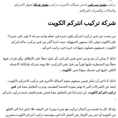
تركيب
مقوي سيرفس
لدعن شبكات الانترنت تركيب
مقوي شبكة
لجهاز الانتركم
والبدالات وكاميرات المراقبة .
شركة تركيب انتركم الكويت
من يبحث عن فني تركيب انتركم يكون خبرة في عمله ولديه سرعة لا تؤثر على خبرته؟
فإن الكويت توفر ذلك بمنتهى السهولة، حيث لدينا أكثر من فني تركيب بدالة انتركم
الكويت، جميعهم يحملون شهادات خبرة في تركيب انتركم ،
لذلك لا يمكن أن يخرج من ايدي فمي التركيب أي عمل خطأ على الإطلاق، وأي ثغرات فيها
خطأ يتم السيطرة عليها فوراً من قبل فني التركيب، فلا يوجد شركة بإمكانك الاعتماد
الكلي عليها في خدمتك سوانا نحن
الكويت
،
لذلك لا داعي أن نفكر فيمن سيقوم بتنفيذ أعمالك الأخرى في تركيب الانتركم بالكويت ،
ابتعد عن الشركات التي لا تهتم بجودة الخدمة المقدمة، وجرب التعامل معنا في
فني
تركيب انتركم الكويت
، لن تندم ابدا في التعامل معنا فنحن نقدم افضل خدمة تركيب انتركم
،
ولذلك كل ما نقدمه من أعمال تركيب هو شيء يميزنا عن البقية، فلا داعي ابدا الى القلق
من الجودة أو حتى من الإنجاز في العمل لأننا في مؤسسة تركيب أنتركم الكويت منجزين