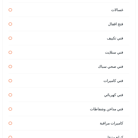
غسالات
فتح اقفال
فني تكييف
فني ستلايت
فني صحي سباك
فني كاميرات
فني كهربائي
فني مداخن وشفاطات
كاميرات مراقبة
كراج متنقل