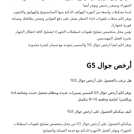
الجهراء وبسعر رخيص ونوفر أيضا
لدينا تشكيلات واسعة من أجهزة الهواتف الذكية منها السامسونج والهواوي والايفون
نوفر لكم محلات تلفونات اثناء الحظر نعمل على دفع الفواتير وشحن بطاقتك وصيانة
فورية لجهازك
نؤمن محل متخصص تصليح تلفونات اسطبلات الجهراء لتصليح كافة اعطال الجهاز
بخبرة افضل المهندسين
نوفر لكم ايضا ارخص جوال 5G والمتميز بجودته مع ضمان لفترة محدودة
أرخص جوال G5
هل ترغب بالحصول على أرخص جوال G5؟
نوفر لكم أرخص حوال G5 المتميز بمميزات عديدة وبنظام تشغيل حديث وشاشة lcd
وبكاميرا امامية وخلفية 16+8 بيكسل
كيف يمكنكم الحصول على ارخص جوال G5؟
يمكنكم الحصول على أرخص جوال G5 من محل متخصص تصليح تلفونات اسطبلات
الجهراء ونوفر أفضل الأجهزة الذكية مع خدمة الصيانة والتصليح