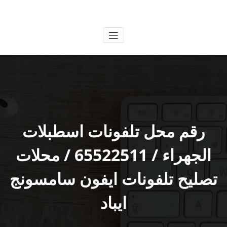
لتجاوز
الكويتية
خدمات وظائف بالكويت
لى
لمحتوى
رقم محل تلفونات اسطبلات
الجهراء / 65522511 / محلات
تصليح تلفونات ايفون سامسونج
ايباد