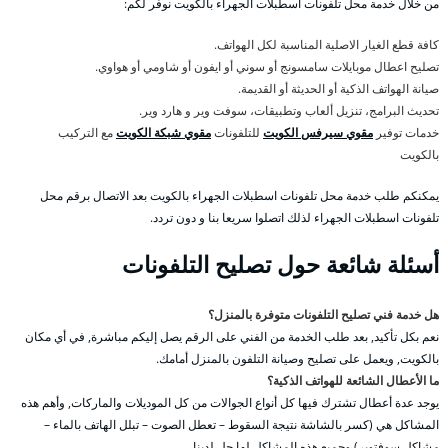
من خلال خدمة محل تلفونات اسطبلات الجهراء بالكويت نوفر لكم:
كافة قطع الغيار الاصلية المناسبة لكل الهواتف.
تصليح اعطال موبايلات سامسونج أو سوني أو ايفون أو شاومي أو هواوي.
صيانة الهواتف الذكية أو الحديثة أو القديمة.
تحديث البرامج، تنزيل ألعاب وتطبيقات، سوفت وير و هارد وير.
خدمات توفير
مقوي سيرفس الكويت
للتلفونات
مقوي شبكة الكويت
مع التركيب
بالكويت
يمكنكم طلب خدمة محل تلفونات اسطبلات الجهراء بالكويت بعد الاتصال برقم محل
تلفونات اسطبلات الجهراء لذلك اتصلوا سريعا بنا و دون تردد.
أسئلة شائعة حول تصليح التلفونات
هل خدمة فني تصليح التلفونات متوفرة بالمنزل؟
نعم بكل تأكيد, بعد طلب الخدمة من الفني على الرقم يصل إليكم مباشرة, في أي مكان
بالكويت, ويعمل على تصليح وصيانة التلفون بالمنزل أمامك.
ما الأعطال الشائعة للهواتف الذكية؟
يوجد عدة أعطال تشترك فيها كل أنواع الجوالات من كل الموديلات والماركات, وأهم هذه
المشاكل هي (كسر بالشاشة نتيجة السقوط – تعطل الصوت – تبلل الهاتف بالماء –
مشاكل سوفتوير) وجميع هذه المشاكل لها حل لدينا.