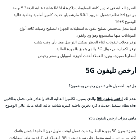
القدرة العالية في تخزين كافة المعلومات ذاكرة RAM 4 شاشة عالية الدقة5.3 بوصة
من نوع lcd نظام تشغيل اندرويد 6.0.1 مارشميلو حديث كاميرا أمامية وخلفية عالية
الوضوح 8+16
لدينا محل متخصص تصليح تلفونات اسطبلات الجهراء لتصليح وصيانة كافة أنواع
الموبايلات منها سامسونغ وهواوي وايفون
نوفر محلات تلفونات اثناء الحظر يمكنك التواصل معنا بأي وقت شئت
نوفر لكم ارخص جوال 5G والذي يتميز بالجودة العالية
أسعارنا مميزة.. ونورد للعملاء أحدث أجهزة الموبايل وبسعر رخيص
ارخص تليفون 5G
هل تود الحصول على تلفون رخيص ومضمون؟
نقدم لك
ارخص تليفون 5G
والذي يتميز بالكاميرا العالية الدقة والقادر على تحمل بطاقتين
sim نظام تشغيل حديث ذاكرة تخزين داخلية كبيرة شاشة عالية الدقة مايك عالي الوضوح
ماهي ميزات ارخص تليفون 5G؟
يتميز تليفون 5G بجودة البطارية حيث تعمل لوقت طويل دون الحاجة لشحن هاتفك
اكثر من مرتين باليوم ونعمل على توريد تليفون 5G للعملاء في كافة مناطق اسطبلات