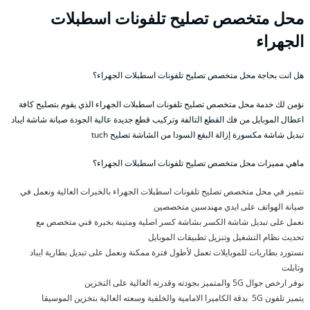
محل متخصص تصليح تلفونات اسطبلات
الجهراء
هل انت بحاجة محل متخصص تصليح تلفونات اسطبلات الجهراء؟
نؤمن لك خدمة محل متخصص تصليح تلفونات اسطبلات الجهراء الذي يقوم بتصليح كافة
اعطال الموبايل من فك القطع التالفة وتركيب قطع جديدة عالية الجودة صيانة شاشة ايباد
تبديل شاشة مكسورة إزالة البقع السودا من الشاشة تصليح tuch
ماهي مميزات محل متخصص تصليح تلفونات اسطبلات الجهراء؟
نتميز في محل متخصص تصليح تلفونات اسطبلات الجهراء بالخبرات العالية ونعمل في
صيانة الهواتف على ايدي مهندسين متخصصين
نعمل على تبديل شاشة الكسر بشاشة كسر اصلية ومتينة بخبرة فني متخصص مع
تحديث نظام التشغيل وتنزيل تطبيقات الموبايل
نستورد بطاريات للموبايلات تعمل لأطول فترة ممكنة ونعمل على تبديل بطارية ايباد
وتابلت
نوفر ارخص جوال 5G والمتميز بجودته وقدرته العالية على التخزين
يتميز تلفون 5G بدقة الكاميرا الامامية والخلفية وسعته العالية بتخزين الموسيقا