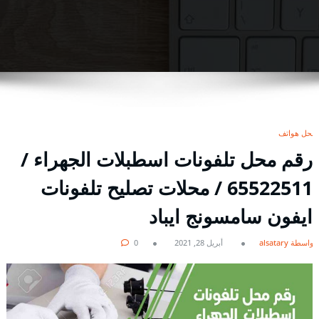
محل هواتف
رقم محل تلفونات اسطبلات الجهراء /
65522511 / محلات تصليح تلفونات
ايفون سامسونج ايباد
بواسطة alsatary
أبريل 28, 2021
0