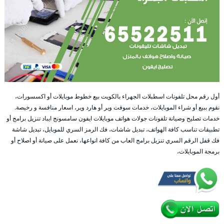
أول رقم محل تلفونات اسطبلات الجهراء بالكويت بيع خطوط موبايلات أو اكسسورات،
نقوم ببيع أو شراء الموبايلات، خدمات سوفت وير أو هارد وير، اسعار منافسة و رخيصة.
خدمات تصليح وصيانة تلفونات جولات هواتف موبايلات ايفون سامسونج ايباد تنزيل برامج أو
تطبيقات تناسب كافة الهواتف، تبديل شاشات، فك الرمز السري للموبايل، تبديل شاشة
فك قفل الرقم السري تنزيل برامج العاب من كافة انواعها، نعمل على صيانة أو اصلاح أو
برمجة الموبايلات،