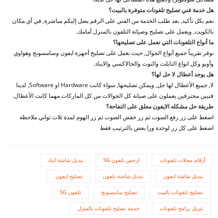
هل خدمة فني تصليح تلفونات متوفرة بالبيت؟
نعم بكل تأكيد, بعد طلب الخدمة من الفني على الرقم يصل إليكم مباشرة, في أي مكان
بالكويت, ويعمل على تصليح وصيانة التلفون بالمنزل أمامك.
ما أنواع التلفونات التي نعمل على تصليحها؟
نوفر تقريباً جميع أنواع الجوال, حيث نعمل على تصليح أجهزة ايفون وسامسونج وهواوي
وأوبو وكل انواع التابلت والنوت والجالاكسي والايباد.
هل يوجد أعطال لا حل لها؟
لا, جميع الأعطال لها حل, ويمكن تصليحها, سواء كانت Hardware او Software, لدينا
فنيين محترفين يعملون على صيانة كل الجوالات من كل الماركات مهما كانت الأعطال.
طريقة حل مشكله الايفون معلق على التفاحة؟
اضغط على زر رفع الصوت ثم زر خفض الصوت ثم زر الهوم لمدة ثلاث ثواني ملاحظة
اضغط على كل زر لوحدة ورا بعض بالترتيب فقط
أرقام محلات تلفونات
ارخص تلفون 5G
تبديل شاشة ايباد
تبديل شاشة ايفون
تبديل شاشة تلفون
تصليح ايفون
تصليح تلفونات بالبيت
تصليح سامسونج
تلفون 5G
تنزيل برامج تلفونات
خدمة تصليح تلفونات بالمنزل