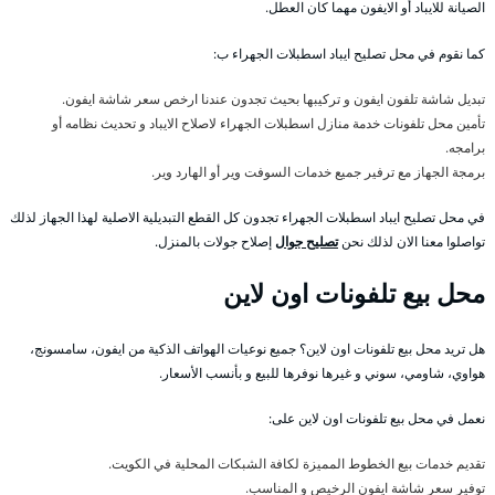
الصيانة للايباد أو الايفون مهما كان العطل.
كما نقوم في محل تصليح ايباد اسطبلات الجهراء ب:
تبديل شاشة تلفون ايفون و تركيبها بحيث تجدون عندنا ارخص سعر شاشة ايفون.
تأمين محل تلفونات خدمة منازل اسطبلات الجهراء لاصلاح الايباد و تحديث نظامه أو
برامجه.
برمجة الجهاز مع ترفير جميع خدمات السوفت وير أو الهارد وير.
في محل تصليح ايباد اسطبلات الجهراء تجدون كل القطع التبديلية الاصلية لهذا الجهاز لذلك
تواصلوا معنا الان لذلك نحن
تصليح جوال
إصلاح جولات بالمنزل.
محل بيع تلفونات اون لاين
هل تريد محل بيع تلفونات اون لاين؟ جميع نوعيات الهواتف الذكية من ايفون، سامسونج،
هواوي، شاومي، سوني و غيرها نوفرها للبيع و بأنسب الأسعار.
نعمل في محل بيع تلفونات اون لاين على:
تقديم خدمات بيع الخطوط المميزة لكافة الشبكات المحلية في الكويت.
توفير سعر شاشة ايفون الرخيص و المناسب.