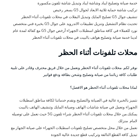
خدمة صيانة وتصليح ايباد وشاشة ايباد وتبديل شاشة تلفون مكسورة
تركيب شاشة حماية ثلاثية الابعاد لجوال G5 بسعر رخيص
تنشيف جوال G5 تصليح المايك وتبديل البفلات في محلات تلفونات أثناء الحظر
تحديث نظام التشغيل وتنزيل تطبيقات الاندرويد على جوال G5 بخبرة فني متخصص
نورد للعملاء في كافة مناطق اسطبلات الجهراء أرخص جوال G5 مع كفالة لمدة عام
لدينا خدمة صيانة وتصليح هواتف بالبيت في محلات تلفونات أثناء الحظر
محلات تلفونات أثناء الحظر
نوفر لكم. محلات تلفونات أثناء الحظر ونعمل من خلال فريق محترف وقادر على تلبية
طلبات كافة زبائننا من صيانة وتصليح وشحن بطاقة ودفع فواتير
لماذا محلات تلفونات أثناء الحظر هو الافضل؟
نتميز بالخبرة عالية في الصيانة والتصليح ونقدم خدماتنا لكافة مناطق اسطبلات
الجهراء ونعمل في صيانة شاشات الهاتف وصيانة المايك وتنشيف الهاتف بالبيت
يمكنك.من خلال محلات تلفونات أثناء الحظر شراء تلفون 5G حيث نعمل على توصيله
لامام منزلك
نعمل من خلال محل متخصص تصليح تلفونات اسطبلات الجهراء على صيانة الجهاز مع
تبديل كافة القطع التالفة وتركيب قطع جديدة عالية الجودة