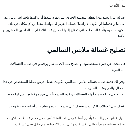
بلور للأبواب.
إضافة الى العديد من القطع التبديلية الأخرى التي نقوم ببيعها أو تركيبها بإحتراف عالي. مع
أعمالنا و خدماتنا لن تكون إلا راضيا” عميلنا العزيز لذا تواصل معنا من أي مكان في بلدنا
الكويت لنقوم بتأدية الخدمات التي تحتاج إليها لتصليح غسالتك على يد العاملين الماهرين و
الأكفاء.
تصليح غسالة ملابس السالمي
هل تبحث عن خبراء متخصصون و مصلح غسالات شاطر ورخيص في صيانة الغسالات
السالمي؟
نوفر لك خدمة صيانة غسالة ملابس السالمي الكويت بفضل فريق عملنا المتخصص في هذا
المجال والذي يمتلك الخبرات
العالية في صيانة جميع أنواع الغسالات ويقدم الخدمة بأعلى جودة وكفاءة ليس لها حدود،
بفضل فني غسالات الكويت ستحصل على خدمة مميزة وقطع غيار أصلية حيث يقوم ب:
تبديل قطع الغيار التالفة بأخرى أصلية ومن ذات المنشأ من خلال معلم غسالات بالكويت
إصلاح وصيانة جميع أعطال الغسالات وعلى مدار 24 ساعة من خلال فني غسالات