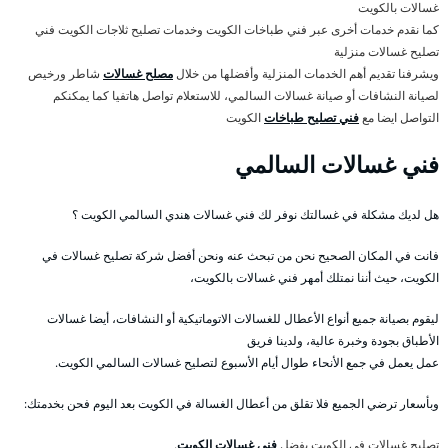
غسالات بالكويت
كما نقدم خدمات أخرى عبر فني طباخات الكويت وخدمات تصليح ثلاجات الكويت فني
تصليح غسالات منزلية
ويشرفنا تقديم أهم الخدمات المنزلية وأفضلها من خلال
مصلح غسالات
شاطر ورخيص
لصيانة النشافات أو صيانة غسالات السالمي، للاستعلام تواصل هاتفيا كما يمكنكم
التواصل ايضا مع
فني تصليح طباخات
الكويت
فني غسالات السالمي
هل لديك مشكلة في غسالتك نوفر لك فني غسالات هندي السالمي الكويت ؟
فانت في المكان الصحيح نحن من تبحث عنه ونحن أفضل شركة تصليح غسالات في
الكويت، حيث أننا نمتلك أمهر فني غسالات بالكويت،
ليقوم بصيانة جميع أنواع الأعطال للغسالات الاتوماتيكية أو النشافات، أيضا غسالات
الأطباق بجودة وخبرة عالية، ولدينا فريق
عمل يعمل في جمع الأنحاء طوال أيام الأسبوع لتصليح غسالات السالمي الكويت.
وبأسعار ترضي الجميع فلا تقلق من أعطال الغسالة في الكويت بعد اليوم فحن بخدمتك:
تصليح غسالات في الكويت بفضل
فني غسالات الكويت
.