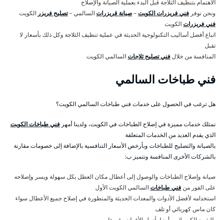
الاهتمام بتنظيف الثلاجة قبل البدء بعملية الصيانة والإصلاح
ونحن نوفر
فني فريزرات الكويت
–
صيانة قريزرات
السالمي –
تصليح فريزر
الكويت
فني فريزرات
الكويت
اتباع أفضل أساليب التكنولوجية الحديثة في عملية تنظيف الثلاجة وكل ذلك بأسعار لا
تقبل
المنافسة من خلال
فني تصليح ثلاجات
السالمي الكويت
فني طباخات السالمي
هل ترغب في الحصول على خدمات فني طباخات السالمي الكويت؟
نمتلك خدمات مميزة في إصلاح الطباخات في الكويت، ولدينا أمهر
فني طباخات الكويت
الذي يقدم العديد من الخدمات المتعلقة
بالصيانة والتصليح للطباخات وبأرخص الأسعار التنافسية بالإضافة إلى خصومات مقارنة
بالشركات الأخرى المنافسة ونتميز ب:
صيانة وإصلاح الطباخات والوصول إلى أعطال مكان العطل بكل سهولة ويسر وإصلاحه
على الفور من
فني طباخات
السالمي الكويت الأول
استخدامه لأفضل الأدوات والمعدات الحديثة والمتطورة في إصلاح جميع الأعطال سواء
كان ماس كهربائي أو تلف
بالشمع الكهربائي وأيضا بأزرار الأفران وغيرها.