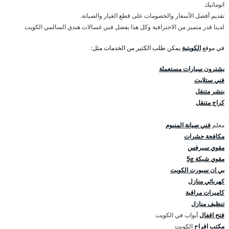
اتوماتيك
تقديم أفضل الأسعار والخصومات على قطع الغيار والصيانة.
لدينا قدر متميز من الاحترافية وكل هذا بفضل فني غسالات هندي السالمي الكويت
في موقع
الكويتية
يمكن طلب الكثير من الخدمات مثل:
يشترون سيارات مستعملة
فني ستلايت
بنشر متنقل
كراج متنقل
معلم
فني صيانة المنيوم
مكافحة حشرات
مقوي سيرفس
مقوي شبكة 5g
بي ان سبورت الكويت
كهربائي منازل
كاميرات مراقبة
تنظيف منازل
فتح اقفال
أبواب في الكويت
مكتب افراح
الكويت