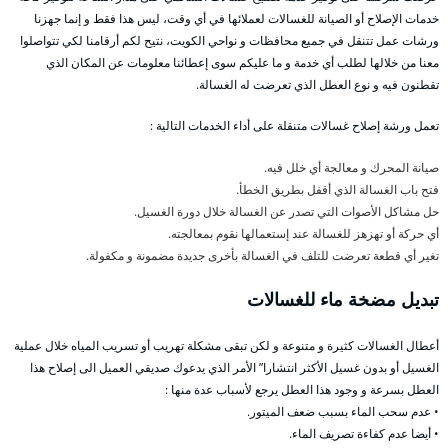
خدمات الإصلاح أو الصيانة للغسالات لعملائها في أي وقت، ليس هذا فقط و إنما جهزنا
ورشات عمل تتنقل في جميع محافظات و نواحي الكويت، نتيح لكم أرقامنا لكي تتواصلوا
معنا من خلالها لطلب أي خدمة و ما عليكم سوى إعطائنا معلومات عن المكان الذي
تقطنون فيه و نوع العطل الذي تعرضت له الغسالة.
تعمل ورشة إصلاح غسالات متنقلة على أداء الخدمات التالية :
صيانة المحرك و معالجة أي خلل فيه.
فتح باب الغسالة الذي أقفل بطريق الخطأ.
حل مشاكل الأصوات التي تصدر عن الغسالة خلال دورة الغسيل.
أي حركة أو تهزهز للغسالة عند إستعمالها نقوم بمعالجته.
تغير أي قطعة تعرضت للتلف في الغسالة بأخرى جديدة مضمونة و مكفولة.
تبديل مضخة ماء للغسالات
أعطال الغسالات كثيرة و متنوعة و لكن تبقى مشكلة تهريب أو تسريب المياه خلال عملية
الغسيل أو بدون غسيل الأكثر انتشارا” الأمر الذي يدعوك صديقي العميل الى إصلاح هذا
العطل بسرعة و وجود هذا العطل يرجع لأسباب عدة منها :
• عدم سحب الماء بسبب ضعف الميتور.
• أيضا عدم كفاءة تصريف الماء.