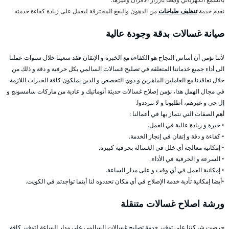
نقدم خدمة
تنظيف طباخات
من الدهون والبقع المحترقة ليعمل على زيادة كفاءة خدمته
صيانة غسالات بدقة وجودة عالية
لأننا نؤمن أن أساس النجاح هو الكفاءة مع الخبرة و الإتقان فقد سعينا خلال سنوات عملنا
الى أداء جميع خدماتنا المتعلقة في تصليح غسالات السالمي بكل حرفية و دقة و ذلك من
خلال تعاقدنا مع العاملين الماهرين و ذوي التخصص و الذين يملكون كافة الخبرات اللازمة
في مجال الهمل هذا، نؤمن إصلاح غسالات حديثة أتوماتيك و عادية من ماركات سامسونج و
إل جي و غيرهم، أطلبونا و لا تترددوا.
أهم الصفات التي نتماز بها في أعمالنا :
• خبرة و ريادة عالية في العمل.
• كفاءة و دقة و إتقان في إنجاز الخدمة.
• إمكانية معالجة أي خلل في الغسالة بحرفية كبيرة.
• السرعة و الحرفية في الأداء.
• إمكانية العمل في أي وقت و على مدار الساعة.
•أيضا إمكانية تأدية خدمة الإصلاح في أي مكان تحددوه لنا أينما تواجدتم في الكويت.
ورشة اصلاح غسالات متنقلة
حرصت شركتنا على توفير خدمة تصليح غسالات السالمي على مدار الساعة لتوفير كافة