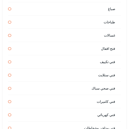
صباغ
طباخات
غسالات
فتح اقفال
فني تكييف
فني ستلايت
فني صحي سباك
فني كاميرات
فني كهربائي
فني مداخن وشفاطات