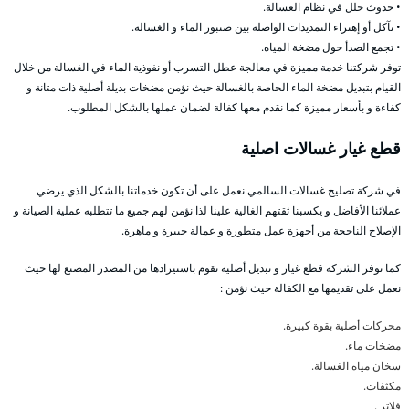
• حدوث خلل في نظام الغسالة.
• تآكل أو إهتراء التمديدات الواصلة بين صنبور الماء و الغسالة.
• تجمع الصدأ حول مضخة المياه.
توفر شركتنا خدمة مميزة في معالجة عطل التسرب أو نفوذية الماء في الغسالة من خلال
القيام بتبديل مضخة الماء الخاصة بالغسالة حيث نؤمن مضخات بديلة أصلية ذات متانة و
كفاءة و بأسعار مميزة كما نقدم معها كفالة لضمان عملها بالشكل المطلوب.
قطع غيار غسالات اصلية
في شركة تصليح غسالات السالمي نعمل على أن تكون خدماتنا بالشكل الذي يرضي
عملائنا الأفاضل و يكسبنا ثقتهم الغالية علينا لذا نؤمن لهم جميع ما تتطلبه عملية الصيانة و
الإصلاح الناجحة من أجهزة عمل متطورة و عمالة خبيرة و ماهرة.
كما توفر الشركة قطع غيار و تبديل أصلية نقوم باستيرادها من المصدر المصنع لها حيث
نعمل على تقديمها مع الكفالة حيث نؤمن :
محركات أصلية بقوة كبيرة.
مضخات ماء.
سخان مياه الغسالة.
مكثفات.
فلاتر .