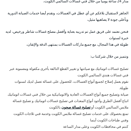
مدار 24 ساعة يوميا من خلال فني غسالات السالمي الكويت،
الجاهز لاستقبال بلاغكم عن أي عطل في الغسالات، ونقدم أيضا خدمات الصيانة الدورية
وبأعلى جودة لا يضاهيها مثيل،
فنحن نعتمد على فريق عمل تم تدريبه بعناية وأفضل مصلح غسالات شاطر ورخيص، لديه
خبرة لسنوات
طويلة في هذا المجال، مع جميع ماركات الغسالات بمنتهى الدقة والإتقان،
ونتميز من خلال شركتنا ب:
تصليح غسالات اتوماتيك مع صيانتها و تغيير القطع التالفة بأخرى مكفولة ومضمونة عبر
فني غسالات هندي السالمي الكويت
نقوم بعمل إصلاح لجميع أنواع الغسالات، للحصول على غسالة تعمل لديك لسنوات
طويلة.
صيانة وتصليح جميع أنواع الغسالات العادية والاتوماتيكية من خلال فني غسالات اتوماتيك
اتباع أفضل الطرق وأجود أنواع المعدات في تصليح غسالات اتوماتيك و تصليح غسالة
ملابس السالمي الكويت أو
تصليح غسالة صحون
بالكويت
تمتع بحصولك على خدمات تصليح غسالة ملابس الكويت وخدمة فني ثلاجات الكويت
وفني طباخات الكويت أينما
كنتم في محافظات الكويت وعلى مدار الساعة