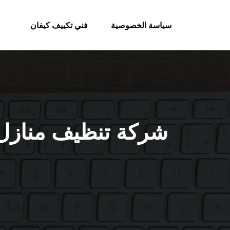
الكويتية
لتجاوز
خدمات وظائف بالكويت
لى
سياسة الخصوصية
فني تكييف كيفان
لمحتوى