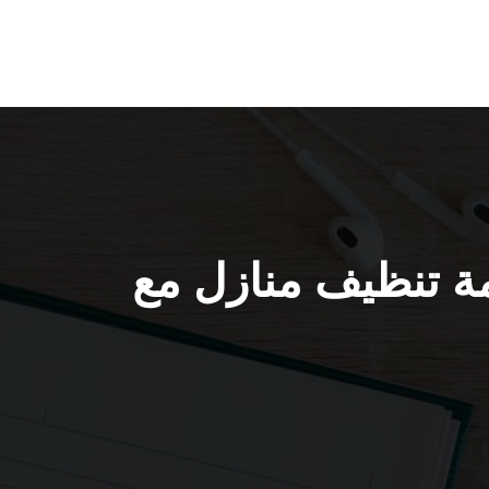
ازل حولي / 55549242 / خدمة تنظيف منازل مع