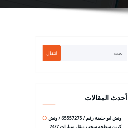
انتقال
أحدث المقالات
ونش ابو حليفة رقم / 65557275 / ونش
كرين سطحة سحب ونقل سيارات 24/7