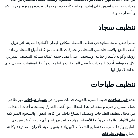
معدات حديثة تساعدهن على إعادة الرخام وكأنه جديد، وخدمات عديدة ومميزة نوفرها لكم
وبأسعار مقبولة.
تنظيف سجاد
نقدم أفضل خدمة نسائية في تنظيف السجاد بمكائن البخار الألمانية الحديثة التي تزيل
أصعب البقع والاتساخات من السجاد، ومحترفات بالتعامل مع كافة أنواع السجاد وإعادة
رونقه وألوانه بأسعار خيالية، وستحصل على أفضل خدمة عمالة نسائية للتنظيف المنزلي
بكل محتوياته بأحدث المعدات وأفضل المنظفات والملمعات وأيضا المعقمات لتحصل على
نظافة لامثيل لها.
تنظيف طباخات
نقدم
فني طباخات
جنوب السرة بالكويت خدمات مميزة في
غسيل طباخات
عبر طاقم
عمل متميز ذو خبرة واسعة في هذا المجال يتبع أفضل الطرق ويستخدم أحدث المعدات
في مجال تنظيف الطباخات وتنظيف الطباخ داخليا من كافة الدهون والشحوم المتراكمة
على الأبواب والمقابض وأيضا الأسطح بمواد فعالة دون إلحاق أي جروح أو خدوش في
الطباخ وأيضا نقدم خدمة تصليح الشعلات الكهربائية وتغيير لمبة الأفران المحترقة وكافة
أعمال
تنظيف طباخات
.