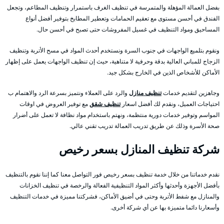
بفضل العمالة المؤهلة والمتمرسة في تنظيف الغرف باستمرار وتنظيف المطاعم، وتجعل
الفندق في أحسن مستوى مع تعقيم الحمامات وتعطير المطابخ بتوفير أفضل أنواع
المساحيق ومواد التنظيف في غسيل المفروشات حتى تصبح في أحسن حال.
ونقوم بتلميع الواجهات في جنوب السرة ونستخدم أحدث المواد في مسح الأتربة وتنظيف
الزجاج للمباني العالية بدقة وحرفية لا متناهية، حيث إن تنظيف الواجهات يعمل على إظهار
الأماكن للأشخاص الذين في الخارج بشكل جيد.
وجاهزين لتقديم خدمات
تنظيف منازل
والرد على العملاء ونتميز بسرعة الرد والاهتمام ب
احتياجات العميل، ونقدم لك أفضل اسعار
تنظيف شقق
مع توفير العروض في اوقات
المواسم وتوفير خدمات دورية منتظمة، ونهتم باستخدام مواد نظافة لا تعمل على أضرار
صحة الأسرة وذلك عن طريق تدريب العمالة تدريب تقني عالي.
شركة تنظيف المنازل بسعر رخيص
نقدم خدماتنا من خلال خدمة تنظيف بسعر رخيص فور التواصل معنا كما إننا نقوم بالتنظيف
بأفضل الأجهزة وأحدثها وأكثر المواد التنظيفية الفعالة والرخصة في تنظيف الخزانات
والمنازل مع شفط الأتربة وحتى في أضيق الأماكن، فشركتنا مميزة في خدمات التنظيف
وأسعارنا دائما متميزة بها عن أي شركة أخرى.