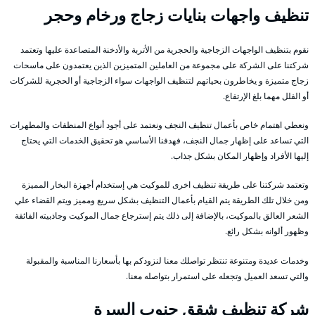
تنظيف واجهات بنايات زجاج ورخام وحجر
نقوم بتنظيف الواجهات الزجاجية والحجرية من الأتربة والأدخنة المتصاعدة عليها وتعتمد
شركتنا على الشركة على مجموعة من العاملين المتميزين الذين يعتمدون على ماسحات
زجاج متميزة و يخاطرون بحياتهم لتنظيف الواجهات سواء الزجاجية أو الحجرية للشركات
أو الفلل مهما بلغ الإرتفاع.
ونعطي اهتمام خاص بأعمال تنظيف النجف ونعتمد على أجود أنواع المنظفات والمطهرات
التي تساعد على إظهار جمال النجف، فهدفنا الأساسي هو تحقيق الخدمات التي يحتاج
إليها الأفراد وإظهار المكان بشكل جذاب.
وتعتمد شركتنا على طريقة تنظيف اخرى للموكيت هي إستخدام أجهزة البخار المميزة
ومن خلال تلك الطريقة يتم القيام بأعمال التنظيف بشكل سريع ومميز ويتم القضاء علي
الشعر العالق بالموكيت، بالإضافة إلى ذلك يتم إسترجاع جمال الموكيت وجاذبيته الفائقة
وظهور ألوانه بشكل رائع.
وخدمات عديدة ومتنوعة تنتظر تواصلك معنا لنزودكم بها بأسعارنا المناسبة والمقبولة
والتي تسعد العميل وتجعله على استمرار بتواصله معنا.
شركة تنظيف شقق جنوب السرة