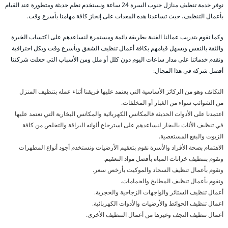
نوفر خدمة تنظيف منازل جنوب السرة 24 ساعة ونستخدم نظم حديثة ومتطورة عند القيام
بأعمال التنظيف، حيث تساعدنا هذه المعدات على إنجاز كافة مهامنا بأسرع وقت.
وكما نقوم بتدريب عمالنا الفنية بطريقة دائمة ومستمرة لنساعدهم على اكتساب الخبرة
والثقة بالنفس ويسهل قيامهم بكافة أعمال تنظيف الشقق وبأسرع وقت وبكل احترافية
ونقدم خدماتنا على مدار ساعات اليوم دون كلل أو ملل ومن الأسباب التي جعلت شركتنا
أفضل شركة في هذا المجال:
التكاتف وهو من الركائز الأساسية التي يعتمد عليها فريقنا أثناء عمله بتنظيف المنزل
من الشوائب سواء من الغبار أو المخلفات.
اعتمدنا على الأدوات الحديثة فالمكانس الكهربائية والمكانس البخارية التي نعتمد عليها
في تنظيف الأثاث بالبخار لنساعدهم على استرجاع ألوانه البراقة والتخلص من كافة
الزيوت والبقع المستعصية.
الاهتمام بصحة الأفراد والأسرة نقوم بتعقيم الأرضيات ونستخدم أجود أنواع المطهرات
ونقوم بتنظيف خزانات المياه بأفضل مواد التعقيم.
ونقوم بأعمال تنظيف السجاد والموكيت بأرخص سعر.
ونقوم بأعمال تنظيف المطابخ والحمامات.
أعمال تنظيف الستائر والواجهات الزجاجية والحجرية.
اعمال تنظيف الحوائط والأرضيات والأدوات الكهربائية.
أعمال تنظيف النجف وغيرها من أعمال التنظيف الأخرى.