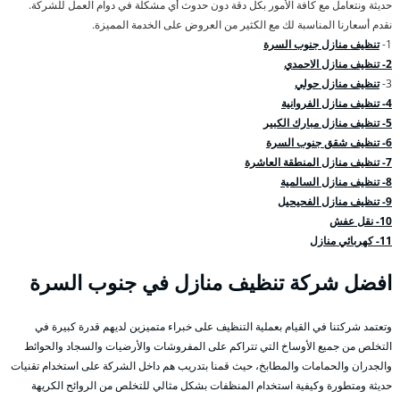
حديثة ونتعامل مع كافة الأمور بكل دقة دون حدوث أي مشكلة في دوام العمل للشركة.
نقدم أسعارنا المناسبة لك مع الكثير من العروض على الخدمة المميزة.
1-
تنظيف منازل جنوب السرة
2- تنظيف منازل الاحمدي
3-
تنظيف منازل حولي
4- تنظيف منازل الفروانية
5- تنظيف منازل مبارك الكبير
6- تنظيف شقق جنوب السرة
7- تنظيف منازل المنطقة العاشرة
8- تنظيف منازل السالمية
9- تنظيف منازل الفحيحيل
10- نقل عفش
11- كهربائي منازل
افضل شركة تنظيف منازل في جنوب السرة
وتعتمد شركتنا في القيام بعملية التنظيف على خبراء متميزين لديهم قدرة كبيرة في
التخلص من جميع الأوساخ التي تتراكم على المفروشات والأرضيات والسجاد والحوائط
والجدران والحمامات والمطابخ، حيث قمنا بتدريب هم داخل الشركة على استخدام تقنيات
حديثة ومتطورة وكيفية استخدام المنظفات بشكل مثالي للتخلص من الروائح الكريهة