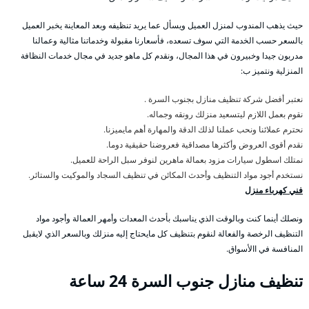
حيث يذهب المندوب لمنزل العميل ويسأل عما يريد تنظيفه وبعد المعاينة يخبر العميل
بالسعر حسب الخدمة التي سوف تسعده، فأسعارنا مقبولة وخدماتنا مثالية وعمالنا
مدربون جيدا وخبيرون في هذا المجال، ونقدم كل ماهو جديد في مجال خدمات النظافة
المنزلية ونتميز ب:
نعتبر أفضل شركة تنظيف منازل بجنوب السرة .
نقوم بعمل اللازم ليتسعيد منزلك رونقه وجماله.
نحترم عملائنا ونحب عملنا لذلك الدقة والمهارة أهم مايميزنا.
نقدم أقوى العروض وأكثرها مصداقية فعروضنا حقيقية دوما.
نمتلك اسطول سيارات مزود بعمالة ماهرين لنوفر سبل الراحة للعميل.
نستخدم أجود مواد التنظيف وأحدث المكائن في تنظيف السجاد والموكيت والستائر.
فني كهرباء منزل
ونصلك أينما كنت وبالوقت الذي يناسبك بأحدث المعدات وأمهر العمالة وأجود مواد
التنظيف الرخصة والفعالة لنقوم بتنظيف كل مايحتاج إليه منزلك وبالسعر الذي لايقبل
المنافسة في االأسواق.
تنظيف منازل جنوب السرة 24 ساعة