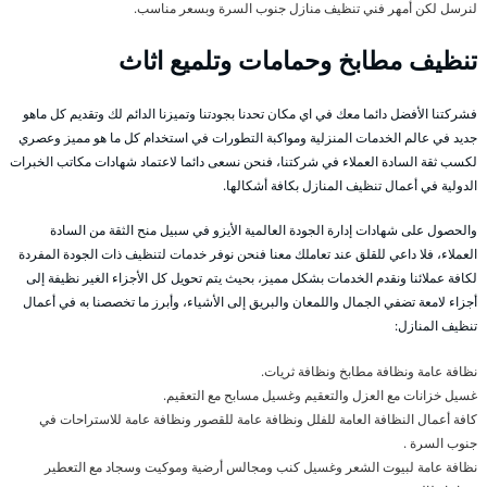
لنرسل لكن أمهر فني تنظيف منازل جنوب السرة وبسعر مناسب.
تنظيف مطابخ وحمامات وتلميع اثاث
فشركتنا الأفضل دائما معك في اي مكان تحدنا بجودتنا وتميزنا الدائم لك وتقديم كل ماهو
جديد في عالم الخدمات المنزلية ومواكبة التطورات في استخدام كل ما هو مميز وعصري
لكسب ثقة السادة العملاء في شركتنا، فنحن نسعى دائما لاعتماد شهادات مكاتب الخبرات
الدولية في أعمال تنظيف المنازل بكافة أشكالها.
والحصول على شهادات إدارة الجودة العالمية الأيزو في سبيل منح الثقة من السادة
العملاء، فلا داعي للقلق عند تعاملك معنا فنحن نوفر خدمات لتنظيف ذات الجودة المفردة
لكافة عملائنا ونقدم الخدمات بشكل مميز، بحيث يتم تحويل كل الأجزاء الغير نظيفة إلى
أجزاء لامعة تضفي الجمال واللمعان والبريق إلى الأشياء، وأبرز ما تخصصنا به في أعمال
تنظيف المنازل:
نظافة عامة ونظافة مطابخ ونظافة ثريات.
غسيل خزانات مع العزل والتعقيم وغسيل مسابح مع التعقيم.
كافة أعمال النظافة العامة للفلل ونظافة عامة للقصور ونظافة عامة للاستراحات في
جنوب السرة .
نظافة عامة لبيوت الشعر وغسيل كنب ومجالس أرضية وموكيت وسجاد مع التعطير