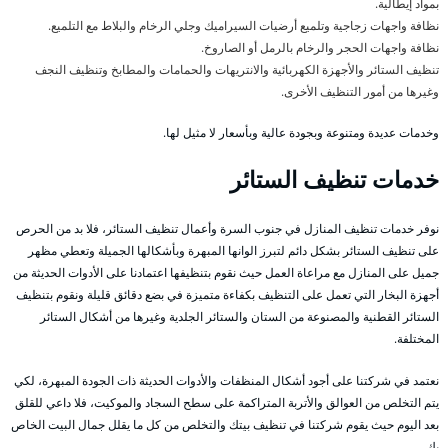
بمواد إيطالية.
نظافة واجهات زجاجية وتلميع أرضيات السيراميك وجلي الرخام والبلاط مع التلميع.
نظافة واجهات الحجر والرخام بالرمل أو الصاروخ.
تنظيف الستائر والأجهزة الكهربائية والانتريهات والحمامات والمطابخ وتنظيف النجف
وغيرها من أمور التنظيف الأخرى.
وخدمات عديدة ومتنوعة وبجودة عالية وبأسعار لا مثيل لها.
خدمات تنظيف الستائر
نوفر خدمات تنظيف المنازل في جنوب السرة وأعمال تنظيف الستائر، فلا بد من الحرص
على تنظيف الستائر بشكل دائم لتبرز الوانها المبهرة وبأشكالها الجميلة وتعطي مظهر
جميل على المنازل مع مراعاة العمل حيث نقوم بتنظيفها اعتمادنا على الأدوات الحديثة من
أجهزة البخار التي تعمل على التنظيف بكفاءة متميزة في بضع دقائق قليلة ونقوم بتنظيف
الستائر القطنية والمصنوعة من الستان والستائر الجلدية وغيرها من أشكال الستائر
المختلفة.
نعتمد في شركتنا على أجود أشكال المنظفات والأدوات الحديثة ذات الجودة المبهرة، لكي
يتم التخلص من العوالق والأتربة المتراكمة على سطح السجاد والموكيت، فلا داعي للقلق
بعد اليوم حيث يقوم شركتنا في تنظيف بيتك والتخلص من كل ما يقلل جمال البيت الخاص
بك.