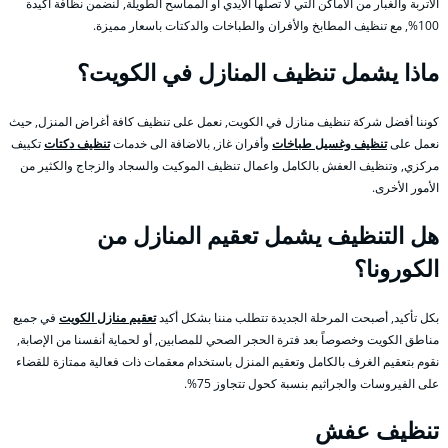
الاتربة والغبار من الأماكن التي لا تصلها الأيدي أو المماسح الطويلة, لنضمن نظافة أكيدة
100%, مع تنظيف المطابخ والأفران والطباخات والدكتات باسعار مميزة.
ماذا يشمل تنظيف المنازل في الكويت؟
كوننا أفضل شركة تنظيف منازل في الكويت, نعمل على تنظيف كافة أغراض المنزل, حيث
نعمل على
تنظيف وغسيل طباخات
وأفران غاز, بالاضافة الى خدمات
تنظيف دكتات
تكييف
مركزي, وتنظيف العفش بالكامل واعمال تنظيف الموكيت والسجاد والزجاج والكثير من
الأمور الأخرى.
هل التنظيف يشمل تعقيم المنازل من
الكورونا؟
بكل تأكيد, أصبحت المرحلة الجديدة تتطلب مننا بشكل أكيد
تعقيم منازل الكويت
في جميع
مناطق الكويت وخصوصاً بعد فترة الحجر الصحي للمصابين, أو لحماية أنفسنا من الإصابة,
نقوم بتعقيم الغرف بالكامل وتعقيم المنزل باستخدام معقمات ذات فعالية ممتازة للقضاء
على الفيروسات والجراثيم بنسبة كحول تتجاوز 75%.
تنظيف عفش