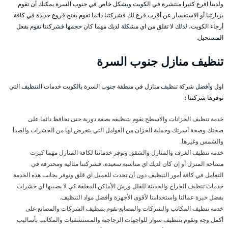
ولدينا افرع كثيرا منتشرة في الكويت وبشكل خاص في جنوب السرة يمكنك أن تقوم
بزيارتنا أو الاستفسار عن أقرب فرع لك فشركتنا دائما تقوم بفتح فروع جديدة في كافة
أرجاء الكويت، لذلك لا تقلق من اي مشكلة لديك مهما كان حجمها فشركتنا تقوم بفعل
المستحيل.
تنظيف منازل جنوب السرة
اول وأفضل شركة تنظيف منازل في منطقة جنوب السرة بالكويت خدمات التنظيف التي
توفرها شركتنا :
خدمة تنظيف الخزانات والاسطح نقوم بتنظيفه بصفة دورية حتى نحافظ دائما على
صحتك وصحة أسرتك وحماية الخزان من العوامل التي يتعرض لها من الحشرات والصدأ
والشمس وغيرها.
خدمة تنظيف الغرف والمنازل والشقق ونوفر خدماتنا لكافة المنازل مهما كبرت
مساحة المنزل أو إن كان لديك اي مناسبة سعيدة، فشركتنا مثالية ومحترفة في
التعامل في كافة أمور التنظيف دون أن تحدث للعميل اي قلق ونوفر بجانب هذه الخدمة
خدمات تنظيف الجراج والحديثة للفلل ورش الأماكن المغلقة كي لا يصيبها اي حشرات
بفضل خبرة عمالنا واستخدامنا لأقوى الأجهزة وأفضل مواد التنظيف.
خدمة تنظيف المكاتب والشركات والمصانع نقوم بتنظيف الشركات والمصانع على
أكمل وجه ونقوم بتنظيف سوار للواجهات الزجاجية والمستشفيات والمكاتب بأساليب