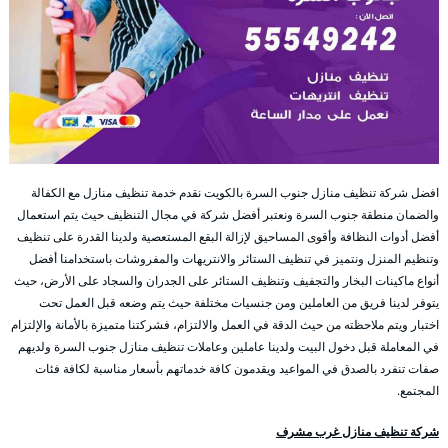
افضل شركة تنظيف منازل جنوب السرة بالكويت نقدم خدمة تنظيف منازل مع الكفالة
والضمان منطقة جنوب السرة ونعتبر أفضل شركة في مجال التنظيف حيث يتم استعمال
أفضل أدوات النظافة وأقوى المساحيق لإزالة البقع المستعصية ولدينا القدرة على تنظيف
وتنظيم المنزل ونتميز في تنظيف الستائر والانتريهات والمفروشات باستخدامنا أفضل
أنواع ماكينات البخار والتجفيف وتنظيف الستائر على الجدران والسجاد على الأرض، حيث
يتوفر لدينا فريق من العاملين ومن جنسيات مختلفة حيث يتم وضعه قبل العمل تحت
اختبار ويتم ملاحظته من حيث الدقة في العمل والالتزام، فشركتنا متميزة بالأمانة والإلتزام
في المعاملة قبل دخول البيت ولدينا عاملين وعاملات تنظيف منازل جنوب السرة ولديهم
صفات تنفرد بالصدق في المواعيد ويقدمون كافة خدماتهم بأسعار مناسبة لكافة فئات
المجتمع.
شركة تنظيف منازل غرب مشرف