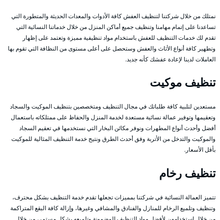
نمتلك من خلال شركتنا لتنظيف العفش كافة الأدوات والمعدات الحديثة والمتطورة التي
تساعدنا على إتمام مهامنا وتنظيف جميع أماكن المنزل من خلال خدماتنا النسائية التي
تقدم لك خدمات التنظيف للعفش باستخدام مواد تنظيفية مميزة وتعتمد على إظهار
وتطهير كافة أنواع الأثاث والعفش وستحصل على أعلى مستوى من النظافة التي تقوم بها
العاملات لدينا لإعادة عفشك كأنه جديد.
تنظيف موكيت
مستعدين لتلبية كافة طلباتك في مجال التنظيف ومتخصصين بتنظيف الموكيت والسجاد
وتعقيمها وتوفير عمالة نسائية مستعدة لخدمة المنزل والحفاظ على ممتلكاته باستعمال
أفضل وأحدث أنواع المطهرات ونوفر مكائن البخار التي نستخدمها في تعقيم السجاد
والموكيت والتدخل من الأتربة وفق أحدث الطرق ونتيح خدمة التنظيف المثالية للموكيت
بأقل الأسعار.
تنظيف رخام
تتميز العمالة النسائية في شركتنا بمميزات تجعلها تقدم خدمة التنظيف بشكل محترف،
وتنظيف وتلميع الرخام للمنازل والفنادق والمشافي وغيرها، وإزالة كافة البقع المتراكمة
من خلال استخدامهن لأفضل مواد التنظيف المضمونة وتلميعه بشكل مستمر، من خلال