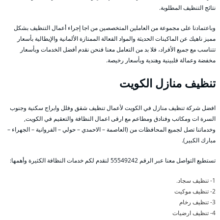
نتائج التنظيف المطلوبة.
وباعتمادنا على مجموعة من العاملين المتخصصين من اجا إجراء أعمال التنظيف بشكل
مميز ناهيك عن الماكينات الحديثة والمواد الفعالة الممتازة الألمانية والإيطالية بأسعار
تتناسب مع جميع الأفراد، فلا بد من التعامل معنا فنحن نقدم أفضل الخدمات وبأسعار
مخفضة وعمالة فلبينية وهندية وبأسعار رخيصة.
تنظيف منازل الكويت
افضل شركة تنظيف منازل في الكويت لأعمال تنظيف شقق وفلل وابراج سكنية وجنوب
السرة ات ومكاتب وفنادق ومطاعم مع ارقى اعمال النظافة والتعقيم في الكويت,
وخدماتنا تصل لجميع المحافظات من (العاصمة – الاحمدي – حولي – الفروانية – الجهراء –
مبارك الكبير).
تستطيع التواصل معنا عبر الرقم 55549242 لنقدم لكم خدمات النظافة الكثيرة وأهمها:
1- تنظيف سجاد.
2- تنظيف موكيت
3- تنظيف رخام
4- تنظيف ارضيات