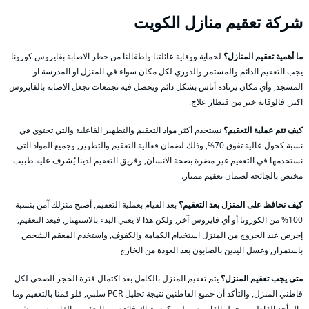
شركة تعقيم منازل الكويت
ما أهمية تعقيم المنازل؟
لحماية ووقاية عائلتنا واطفالنا من خطر الاصابة بفايروس كورونا
يجب التعقيم الدائم والمستمر والدوري لكل مكان سواء في المنزل او المدرسة او
المسجد, وأي مكان يرتاده أناس بشكل دائم ويحصل فيه تجمعات تجعل الاصابة بالفايروس
اكبر, فالوقاية خير من قنطار علاج.
كيف تتم عملية التعقيم؟
نستخدم أكثر مواد التعقيم والتطهير الفاعلية والتي تحتوي في
نسبة كحول عالية تفوق 70%, وذلك لضمان فعالية التعقيم والتطهير, وجميع المواد التي
نستخدمها في التعقيم غير مضرة بصحة الانسان, وفريق التعقيم لدينا يُشرف عليه طبيب
مختص بالجائحة لضمان تعقيم ممتاز.
كيف نحافظ على المنزل بعد التعقيم؟
بعد القيام بعملية التعقيم, أصبح منزلك آمن بنسبة
100% من الكورونا أو أي فايروس آخر, ولكن هذا لا يعني البدء بالاستهتار, فبعد التعقيم,
إحرص عند الخروج من المنزل استخدام الكمامة والكفوف, واستخدم المعقم الشخص
باستمرار, وغسل اليدين بالصابون بعد العودة من الخارج
متى يجب تعقيم المنزل؟
يتم تعقيم المنزل بالكامل بعد اكتمال فترة الحجر الصحي لكل
قاطني المنزل, والتأكد أن جميع القاطنين نتيجة تحليل PCR سلبي, فلو قمنا بالتعقيم وما
زال أحد القاطنين يحمل القايروس, لن يكون هناك فائدة من التعقيم, والفايروس ينتشر