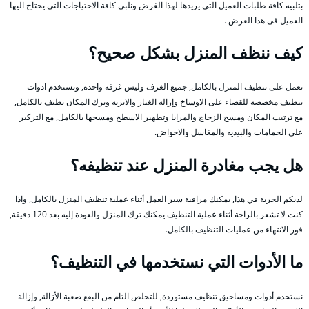
بتلبيه كافة طلبات العميل التى يريدها لهذا الغرض ونلبى كافة الاحتياجات التى يحتاج اليها
العميل فى هذا الغرض .
كيف ننظف المنزل بشكل صحيح؟
نعمل على تنظيف المنزل بالكامل, جميع الغرف وليس غرفة واحدة, ونستخدم ادوات
تنظيف مخصصة للقضاء على الاوساخ وإزالة الغبار والاتربة وترك المكان نظيف بالكامل,
مع ترتيب المكان ومسح الزجاج والمرايا وتطهير الاسطح ومسحها بالكامل, مع التركير
على الحمامات والبيديه والمغاسل والاحواض.
هل يجب مغادرة المنزل عند تنظيفه؟
لديكم الحرية في هذا, يمكنك مراقبة سير العمل أثناء عملية تنظيف المنزل بالكامل, واذا
كنت لا تشعر بالراحة أثناء عملية التنظيف يمكنك ترك المنزل والعودة إليه بعد 120 دقيقة,
فور الانتهاء من عمليات التنظيف بالكامل.
ما الأدوات التي نستخدمها في التنظيف؟
نستخدم أدوات ومساحيق تنظيف مستوردة, للتخلص التام من البقع صعبة الأزالة, وإزالة