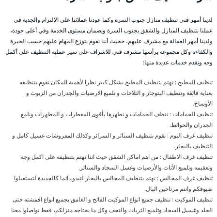
لدينا أمهر فني تنظيف منازل جنوب السرة وكما عودنا عملائنا على الالتزام والجدية في
عملنا بتنظيف المنازل والشقق بجنوب السرة وبضمان مستوى الخدمة وفي أعلى جودة،
ولدينا أمهر العمالة مع مشرف عليهم، ححيث أننا نقوم بتوزع المهام عليهم حسب الخبرة
والكفاءة وكل مجموعة يرأسها مشرف فني للاشراف على سير عملية التنظيف على أكمل
وجه ونقدم خدمات عديدة منها:
تنظيف المطبخ : نهتم بتنظيف المطبخ بشكل كبير نظرا لأهمية المكان نقوم بتنظيفه
بعناية فائقة وتنظيف البتوجاز و الثلاجات و تلميع الارضيات والجدران من الزيوت و
الأوساخ.
تنظيف الحمامات : ننظف الحمامات و نطهرها بأقوى المعطرات و المطهرات ونلمع
الجدران والحوائط.
تنظيف غرف النوم : نقوم بتنظيف الستائر و السرائر وكذلك المفروشات غسيل كامل و
التنظيف بالبخار.
تنظيف غرف الاطفال : من اهم اماكن الشقق حيث اننا نهتم بتنظيفه على اكمل وجه
وتعقيمه وتلميع الأثاث والأرضيات وغسل السجاد والستائر.
تنظيف غرف المجالس : نهتم بتنظيف المجالس بالبخار لتبدو دائما كالجديدة لتستقبلوا
ضيوفكم وانتم مرتاحين البال.
تنظيف الموكيت : تنظيف جميع انواع الموكيت الفاتح و الغامق بجميع انواع اقمشته حتى
الجلد وغسيل السجاد وتلميع الثريات والتحف وكل ما يحتاجه منزلكم، فقط تواصلوا معنا