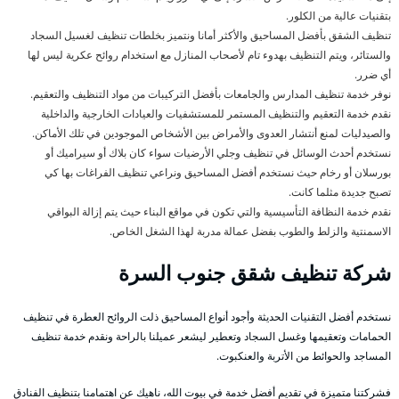
بتقنيات عالية من الكلور.
تنظيف الشقق بأفضل المساحيق والأكثر أمانا ونتميز بخلطات تنظيف لغسيل السجاد
والستائر، ويتم التنظيف بهدوء تام لأصحاب المنازل مع استخدام روائح عكرية ليس لها
أي ضرر.
نوفر خدمة تنظيف المدارس والجامعات بأفضل التركيبات من مواد التنظيف والتعقيم.
نقدم خدمة التعقيم والتنظيف المستمر للمستشفيات والعيادات الخارجية والداخلية
والصيدليات لمنع أنتشار العدوى والأمراض بين الأشخاص الموجودين في تلك الأماكن.
نستخدم أحدث الوسائل في تنظيف وجلي الأرضيات سواء كان بلاك أو سيراميك أو
بورسلان أو رخام حيث نستخدم أفضل المساحيق ونراعي تنظيف الفراغات بها كي
تصبح جديدة مثلما كانت.
نقدم خدمة النظافة التأسيسية والتي تكون في مواقع البناء حيث يتم إزالة البواقي
الاسمنتية والزلط والطوب بفضل عمالة مدربة لهذا الشغل الخاص.
شركة تنظيف شقق جنوب السرة
نستخدم أفضل التقنيات الحديثة وأجود أنواع المساحيق ذلت الروائح العطرة في تنظيف
الحمامات وتعقيمها وغسل السجاد وتعطير ليشعر عميلنا بالراحة ونقدم خدمة تنظيف
المساجد والحوائط من الأتربة والعنكبوت.
فشركتنا متميزة في تقديم أفضل خدمة في بيوت الله، ناهيك عن اهتمامنا بتنظيف الفنادق