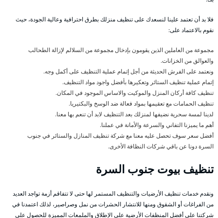
فلا بد أن تعتمد علينا لنسعدك على تنظيف منزلك بطرق احترافية وعالية الجودة، حيث
نقوم بالاعتماد على:
مجموعة من العاملين الذين يقومون بإدخال مجموعة من السلالم لإزالة الطحالب
والعوالق من الخزانات.
ونعتمد على الفرش الحديثة من أجل إتمام عملية التنظيف على أكمل وجه.
إتمام عملية تنظيف الستائر وتعكيرها بأفضل واجود مواد التنظيف.
تنظيف كافة أركان المنزل والموكيت والاساس الموجود في المكان.
تنظيف الحمامات مع تعقيمها بمواد فعالة ضد الوسخ والبكتيريا.
لدينا لمسة سحرية نضيفها لمنزلك بعد التنظيف لابد أن تنعم بها معنا.
أهم ما يميزنا التفاني والسرعة والأمانة في عملنا.
أفضل سعر سوف تحصل عليه معنا مع شركة تنظيف المنازل والستائر في جنوب
السرة دونا عن باقي شركات النظافة الأخرى.
تنظيف بيوت جنوب السرة
ونقدم خدمات تنظيف الأرضيات والتنظيف المستمر لها حتى لا تتفاقم أزمة تواجد العديد
من الفراغات أو الشقوق ومنها للانتشار الحشرات من نمل وصراصير، لذلك اعتمدنا في
شركتنا على أفضل المنظفات الأرضية على الإطلاق والملمعات المميزة للحصول على