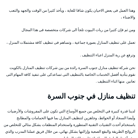
وهذا العمل فى بعض الاحيان يكون شاقا للغاية ، ويأخذ كثيرا من الوقت والجهد والتعب
والاضناء ،
ومن ثم فإن كثيرا من ربات البيوت تلجأ الى شركات متخصصة فى هذا المجال
تعمل على تنظيف المنازل بصورة جماعية ، وتساهم فى تنظيف كافة مشتملات المنزل ،
وترفع عن ربة المنزل اعباء التنظيف .
نحن شركة تنظيف منازل جنوب السرة رائدة من بين شركات تنظيف المنازل بالكويت
نقوم بتأدية أفضل الخدمات الخاصة بالتنظيف التى تساعدكى على تنفيذ كافة المهام التى
تعانين منها اثناء التنظيف .
تنظيف منازل في جنوب السرة
لدينا قدرة كبيرة في التخلص من جميع الأوساخ التي تكون على المفروشات والأرضيات
وأيضا السجاد أو الحوائط، وجاهزين لتنظيف المنازل بما فيها الحمامات والمطابخ
باستخدام أحدث التقنيات التقنية المتطورة واستخدام المنظفات بشكل مثالي للتخلص من
الروائح الطريقة والبقع الصعبة وإزالتها بشكل نهائي، من خلال فريق عملنا المدرب والذي