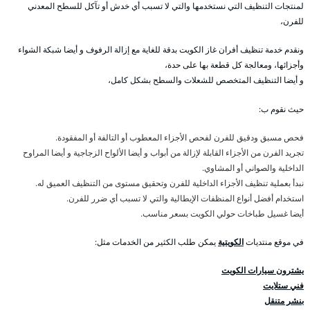
لمنتجات التنظيف التي نستخدمها والتي لا تسبب أي خدش أو تآكل للسطح المعدني
للفرن،
ونقدم خدمة تنظيف أفران غاز الكويت بدقة للغاية مع إزالة الرفوف و أيضا شبكة الشواء
وأجزائها، ومعالجة كل قطعة بها على حدة،
و أيضا التنظيف المتخصص للشعلات والسطح بشكل كامل،
حيث نقوم ب:
فحص مسبق ودقيق للفرن لفحص الأجزاء المعطوب أو التالفة أو المفقودة.
تجريد الفرن من الأجزاء القابلة لإزالة من أبواب و أيضا الألواح الزجاجية و أيضا المراوح
الداخلية والصواني أو المشاوي.
نبدأ بعملية تنظيف الأجزاء الداخلية للفرن وتحقيق مستوى من التنظيف العميق له.
استخدام أفضل أنواع المنظفات الإيطالية والتي لا تسبب أي ضرر للفرن.
أيضا غسيل طباخات حولي الكويت بسعر مناسب.
في موقع منتديات
الكويتية
يمكن طلب الكثير من الخدمات مثل:
يشترون سيارات الكويت
فني ستلايت
بنشر متنقل