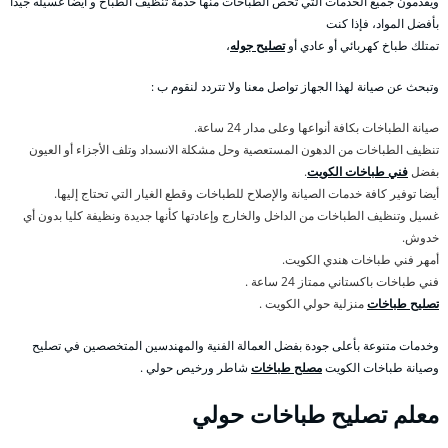
ويقدمون جميع الخدمات التي تخص الطباخات منها خدمة تنظيف الطباخ و أيضا غسيله جيدا
بأفضل المواد، فإذا كنت
تمتلك طباخ كهربائي أو عادي أو
تصليح جوله
،
وتبحث عن صيانة لهذا الجهاز تواصل معنا ولا تتردد لنقوم ب :
صيانة الطباخات بكافة أنواعها وعلى مدار 24 ساعة.
تنظيف الطباخات من الدهون المستعصية وحل مشكلة الانسداد وتلف الأجزاء أو العيون
بفضل
فني طباخات الكويت
.
أيضا توفير كافة خدمات الصيانة والإصلاح للطباخات وقطع الغيار التي تحتاج إليها.
غسيل وتنظيف الطباخات من الداخل والخارج وإعادتها كأنها جديدة ونظيفة كليا بدون أي
خدوش.
أمهر فني طباخات هندي الكويت.
فني طباخات باكستاني ممتاز 24 ساعة .
تصليح طباخات
منزلية حولي الكويت .
وخدمات متنوعة بأعلى جودة بفضل العمالة الفنية والمهندسين المتخصصين في تصليح
وصيانة طباخات الكويت
مصلح طباخات
شاطر ورخيص حولي .
معلم تصليح طباخات حولي