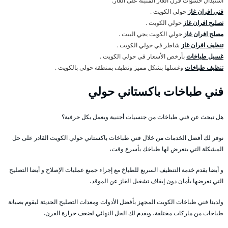
استبدال حشوات فرن الغاز المثبتة على الغاز.
فني افران غاز
حولي الكويت .
تصليح افران غاز
حولي الكويت .
مصلح افران غاز
حولي الكويت يجي البيت .
تنظيف افران غاز
شاطر في حولي الكويت .
غسيل طباخات
بأرخص الأسعار في حولي الكويت .
تنظيف طباخات
وغسلها بشكل مميز ونظيف بمنطقة حولي بالكويت .
فني طباخات باكستاني حولي
هل تبحث عن فني طباخات من جنسيات أجنبية ويعمل بكل حرفية؟
نوفر لك أفضل الخدمات من خلال فني طباخات باكستاني حولي الكويت القادر على حل
المشكلة التي يتعرض لها طباخك بأسرع وقت،
و أيضا يقدم خدمة التنظيف السريع للطباخ مع إجراء جميع عمليات الإصلاح و أيضا التصليح
التي نعرضها بأمان دون إيقاف تشغيل الغاز عن الموقد،
ولدينا فني طباخات الكويت المجهز بأفضل الأدوات ومعدات التصليح الحديثة ليقوم بصيانة
طباخات من ماركات مختلفة، ويقدم لك الحل النهائي لضعف حرارة الفرن،