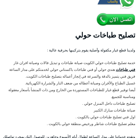
تصليح طباخات حولي
ولدينا قطع غيار مكفولة وأصلية يقوم بتركيبها بحرفية عالية :
خدمة تصليح طباخات حولي الكويت صيانة طباخات و تبديل فالات وصيانة افران غاز
فني طباخات
هندي حولي أو فني طباخات باكستاني حولي لخدمتكم على مدار الساعة
فريق فني يتميز بالدقة والسرعة في إنجاز أعماله بتصليح طباخات الكويت.
غسيل الطباخ والأفران وصيانة أعطاله من ضعف النار والشرارة الكهربائية.
أيضا توفير قطع غيار للطباخات المستوردة من الخارج ومن ذات المنشأ بأسعار معقولة
ومناسبة للجميع.
تصليح طباخات داحل المنزل حولي .
صيانة طباخات مبارك الكبير
اول فني تصليح طباخات حولي بالكويت .
معلم تصليح طباخات شاطر ورخيص منطقة حولي بالكويت .
ونقدم خدماتنا على مدار الساعة لطوال أيام الأسبوع وجاهزين للوصول إليك بمجرد تواصلك