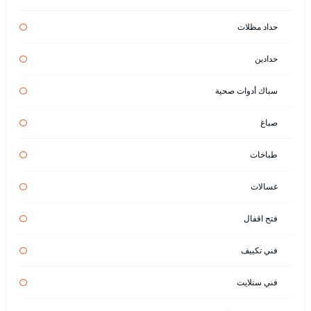
حداد مظلات
حدادين
سباك أدوات صحية
صباغ
طباخات
غسالات
فتح اقفال
فني تكييف
فني ستلايت