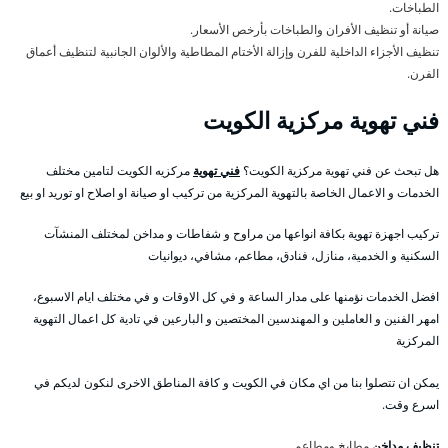
الطباخات.
صيانة أو تنظيف الأفران والطباخات بأرخص الأسعار.
تنظيف الأجزاء الداخلية للفرن وإزالة الأختام المطاطية والألوان الجانبية لتنظيف أعماق
الفرن.
فني تهوية مركزية الكويت
هل تبحث عن فني تهوية مركزية الكويت؟
فني تهوية
مركزيه الكويت لتامين مختلف
الخدمات و الاعمال الخاصة بالتهوية المركزية من تركيب او صيانة او اصلاح او توريد او بيع
تركيب اجهزة تهوية بكافة انواعها من مراوح و شفاطات و مداخن لمختلف المنشآت
السكنية و الخدمية، منازل، فنادق، مطاعم، مشافي، ديوانيات
افضل الخدمات نؤمنها على مدار الساعة و في كل الاوقات و في مختلف ايام الاسبوع،
امهر الفنين و العاملين و المهندسين المختصين و البارعين في تادية كل اعمال التهوية
المركزية
يمكن ان تتصلوا بنا من اي مكان في الكويت و كافة المناطق الاخرى لنكون لديكم في
اسرع وقت.
تنظيف مداخن
مطابخ ومطاعم .