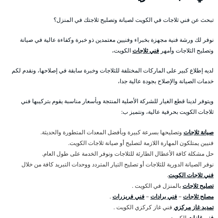
تبحث عن فني ثلاجات في الكويت لصيانة وتصليح ثلاجتك في المنزل؟
نوفر لك ورشة فنية مجهزة بخبراء وفنيين معتمدين ذو خبرة وكفاءة عالية في صيانة
وتصليح الثلاجات وأمهر
فني ثلاجات
الكويت،
لديه إطلاع كبير على الماركات المختلفة للثلاجات وخبرة سابقة في إصلاحها، ونقدم لكم
خدمات الصيانة والإصلاح بجودة عالية جدا،
ويتوفر لدينا قطع الغيار للشركة الأصلية المنتجة وبأسعار مناسبة يقوم بتركيبها فني
ثلاجات الكويت بحرفية عالية، ونتميز ب:
صيانة ثلاجات
وتصليحها بسرعة كبيرة وبأفضل المعدات المتطورة والحديثة.
فنيين يمتلكون المهارة اللازمة لتصليح أو صيانة ثلاجات الكويت.
حل مشكلة كافة الأعطال الطارئة للثلاجات ونوفر الخدمة على طول العام.
نوفر الصيانة الدورية للثلاجات أو تصليح التيار المتردد ووحدات التبريد كافة من خلال
فني ثلاجات الكويت
.
تصليح ثلاجات
بالمنزل في الكويت .
مصلح ثلاجات
–
فني برادات
–
فني فريزرات
.
تمديد غاز مركزي
فني غاز كركزي الكويت .
فني غازات
الكويت .