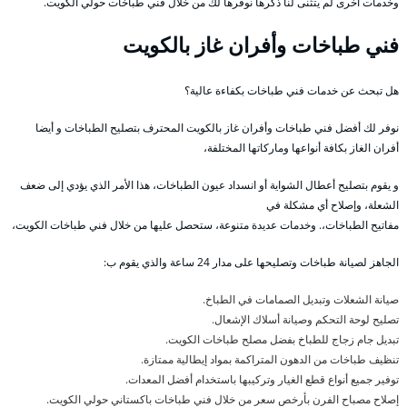
وخدمات اخرى لم يتثنى لنا ذكرها نوفرها لك من خلال فني طباخات حولي الكويت.
فني طباخات وأفران غاز بالكويت
هل تبحث عن خدمات فني طباخات بكفاءة عالية؟
نوفر لك أفضل فني طباخات وأفران غاز بالكويت المحترف بتصليح الطباخات و أيضا
أفران الغاز بكافة أنواعها وماركاتها المختلفة،
و يقوم بتصليح أعطال الشواية أو انسداد عيون الطباخات، هذا الأمر الذي يؤدي إلى ضعف
الشعلة، وإصلاح أي مشكلة في
مفاتيح الطباخات،. وخدمات عديدة متنوعة، ستحصل عليها من خلال فني طباخات الكويت،
الجاهز لصيانة طباخات وتصليحها على مدار 24 ساعة والذي يقوم ب:
صيانة الشعلات وتبديل الصمامات في الطباخ.
تصليح لوحة التحكم وصيانة أسلاك الإشعال.
تبديل جام زجاج للطباخ بفضل مصلح طباخات الكويت.
تنظيف طباخات من الدهون المتراكمة بمواد إيطالية ممتازة.
توفير جميع أنواع قطع الغيار وتركيبها باستخدام أفضل المعدات.
إصلاح مصباح الفرن بأرخص سعر من خلال فني طباخات باكستاني حولي الكويت.