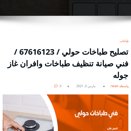
طباخات
تصليح طباخات حولي / 67616123 /
فني صيانة تنظيف طباخات وافران غاز
جوله
بواسطة rwan
مارس 6, 2021
0