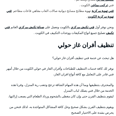
فني
تركيب مداخن
الكويت .
فني تهوية مركزية
تهوية مطابخ مسابح ديوانية صالات العاب مقاهي قاعات مطاعم
فني
تهوية مركزية الكويت
.
ونحن نوفر أول
فني تكييف مركزي
بالكويت ونعمل على
صيانة تكييف مركزي
الغانم
فني
تكييف
تصليح جميع انواع المكيفات ووحدات التكييف في الكويت .
تنظيف أفران غاز حولي
هل تبحث عن خدمة فني تنظيف أفران غاز حولي؟
نوفر لك كافة خدمات التنظيف للطباخات وأفران الغاز في حولي الكويت من خلال أمهر
فني قادر على التعامل مع كافة أنواع افران الغاز،
والمحترف بتنظيفها وبما أن هذه المهام الشاقة تزعج وتتعب ربة المنزل، وفرنا هذه
الخدمة من خلال فني يصلك لباب المنزل
ليقوم بتنظيف الفرن حتى وإن كان مغطى بالشحوم ورذاذ الطعام التي يصعب إزالتها،
ويقوم بتنظيف الفرن بشكل صحيح وحل كافة المشاكل المتواجدة به، لذلك فنحن من
يحرص بشدة على الاختيار الصحيح