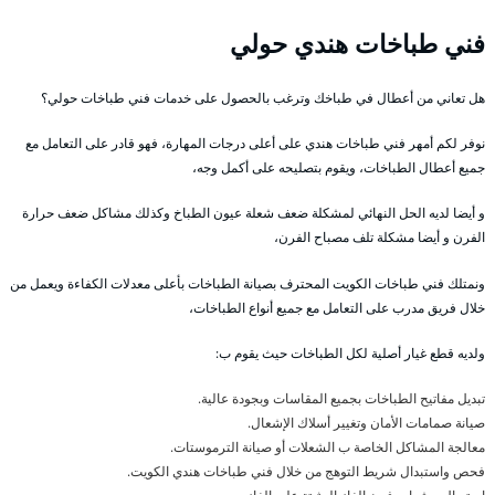
فني طباخات هندي حولي
هل تعاني من أعطال في طباخك وترغب بالحصول على خدمات فني طباخات حولي؟
نوفر لكم أمهر فني طباخات هندي على أعلى درجات المهارة، فهو قادر على التعامل مع
جميع أعطال الطباخات، ويقوم بتصليحه على أكمل وجه،
و أيضا لديه الحل النهائي لمشكلة ضعف شعلة عيون الطباخ وكذلك مشاكل ضعف حرارة
الفرن و أيضا مشكلة تلف مصباح الفرن،
ونمتلك فني طباخات الكويت المحترف بصيانة الطباخات بأعلى معدلات الكفاءة ويعمل من
خلال فريق مدرب على التعامل مع جميع أنواع الطباخات،
ولديه قطع غيار أصلية لكل الطباخات حيث يقوم ب:
تبديل مفاتيح الطباخات بجميع المقاسات وبجودة عالية.
صيانة صمامات الأمان وتغيير أسلاك الإشعال.
معالجة المشاكل الخاصة ب الشعلات أو صيانة الترموستات.
فحص واستبدال شريط التوهج من خلال فني طباخات هندي الكويت.