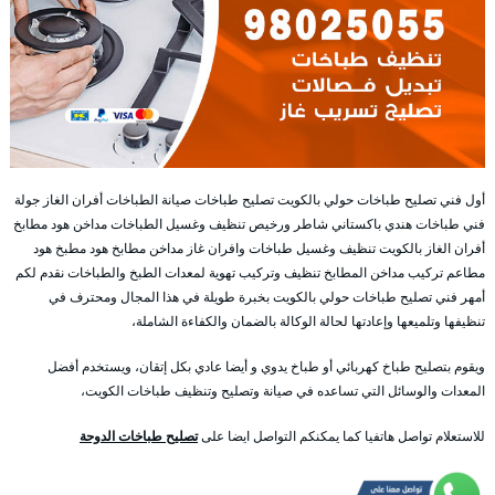
أول فني تصليح طباخات حولي بالكويت تصليح طباخات صيانة الطباخات أفران الغاز جولة
فني طباخات هندي باكستاني شاطر ورخيص تنظيف وغسيل الطباخات مداخن هود مطابخ
أفران الغاز بالكويت تنظيف وغسيل طباخات وافران غاز مداخن مطابخ هود مطبخ هود
مطاعم تركيب مداخن المطابخ تنظيف وتركيب تهوية لمعدات الطبخ والطباخات نقدم لكم
أمهر فني تصليح طباخات حولي بالكويت بخبرة طويلة في هذا المجال ومحترف في
تنظيفها وتلميعها وإعادتها لحالة الوكالة بالضمان والكفاءة الشاملة،
ويقوم بتصليح طباخ كهربائي أو طباخ يدوي و أيضا عادي بكل إتقان، ويستخدم أفضل
المعدات والوسائل التي تساعده في صيانة وتصليح وتنظيف طباخات الكويت،
للاستعلام تواصل هاتفيا كما يمكنكم التواصل ايضا على
تصليح طباخات الدوحة