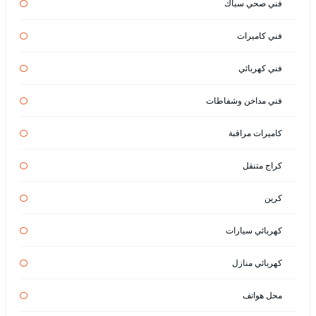
فني صحي سباك
فني كاميرات
فني كهربائي
فني مداخن وشفاطات
كاميرات مراقبة
كراج متنقل
كرين
كهربائي سيارات
كهربائي منازل
محل هواتف