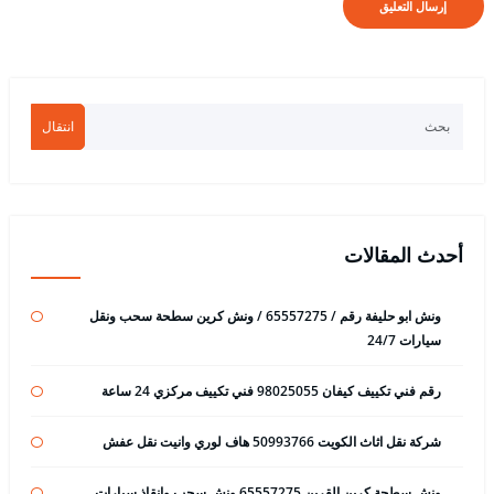
انتقال
أحدث المقالات
ونش ابو حليفة رقم / 65557275 / ونش كرين سطحة سحب ونقل
سيارات 24/7
رقم فني تكييف كيفان 98025055 فني تكييف مركزي 24 ساعة
شركة نقل اثاث الكويت 50993766 هاف لوري وانيت نقل عفش
ونش سطحة كرين القرين 65557275 ونش سحب وانقاذ سيارات