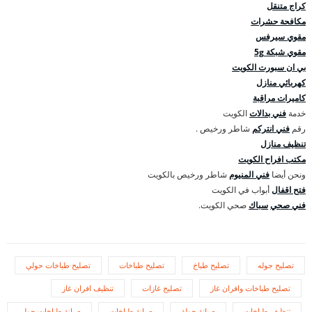
كراج متنقل
مكافحة حشرات
مقوي سيرفس
مقوي شبكة 5g
بي ان سبورت الكويت
كهربائي منازل
كاميرات مراقبة
خدمة
فني بدالات
الكويت
رقم
فني انتركم
شاطر ورخيص .
تنظيف منازل
مكتب افراح الكويت
ونحن أيضا
فني المنيوم
شاطر ورخيص بالكويت
فتح اقفال
أبواب في الكويت
فني صحي
سباك
صحي الكويت.
تصليح جوله
تصليح طباخ
تصليح طباخات
تصليح طباخات حولي
تصليح طباخات وافران غاز
تصليح غازات
تنظيف افران غاز
تنظيف طباخات
صيانة جولة
صيانة طباخات
صيانة طباخات حولي