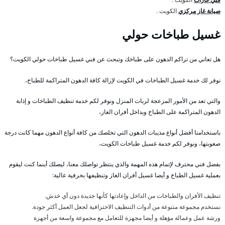
صيانة غاز مركزي
الكويت .
غسيل طباخات حولي
هل تعاني من تراكم الدهون على طباخك وتبحث عن فني غسيل طباخات حولي الكويت؟
نوفر لك خدمة غسيل الطباخات في الكويت لإزالة كافة الدهون المتراكمة للطباخ،
والتي تعد من الأمور المزعجة لربات المنزل ونوفر لكم خدمة تنظيف الطباخات و إذابة
الدهون المتراكمة على الطباخ وبداخل أفران الغاز،
باستخدامنا أفضل أنواع مذيبات الدهون التي تخلصك من كافة أنواع الدهون مهما كانت درجة
صعوبتها، ونوفر لكم خدمة غسيل طباخات الكويت،
بفضل فني محترف لإتمام هذه المهمة والذي ينتظر تواصلك معنا، ليصلك أينما كنت ليقوم
بعملية غسيل الطباخ و أيضا غسيل أفران الغاز وتنظيفها بحرفية عالية:
تنظيف الأفران والطباخات من الداخل وإعادتها كأنها جديدة دون أي خدش.
نستخدم مجموعة متنوعة من أدوات التنظيف الاحترافية لجعل العمل أكثر جودة.
ورشة عمل وعمالة مؤهلة و أيضا مجهزة للتعامل مع مجموعة واسعة من أجهزة