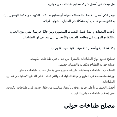
هل تبحث عن أفضل شركة تصليح طباخات في حولي؟
نوفر لكم أفضل الخدمات المتعلقة بصيانة أو تصليح طباخات الكويت، ويمكننا الوصول إليك
بدقائق معدودة لحل أي مشكلة في الطباخ المتواجد لديك،
بأحدث المعدات و أيضا أفضل التقنيات المتطورة ومن خلال فريقنا الفني ذوي الخبرة
والكفاءة المهنية في معالجة العيوب والأعطال التي تتعرض لها الطباخات،
بكفاءة عالية وبأسعار تنافسية للغاية، حيث نقوم ب:
تصليح جميع أنواع الطباخات بالمنزل من خلال فني طباخات الكويت.
صيانة فورية للطباخ وبكفالة والضمان حقيقي.
العناية ب الطباخات وتنظيفه بطريقة مميزة فني بفضل مصلح طباخات ممتاز.
ورشة متخصصة في تصليح وصيانة الطباخات والتي تعتمد على القطع الأصلية في تصليح
الطباخات.
أفضل الخدمات بأعلى جودة ودقة وبأسعار مناسبة من خلال خدمة فني طباخات الكويت.
فني إصلاح طباخات حولي بالكويت .
مصلح طباخات حولي