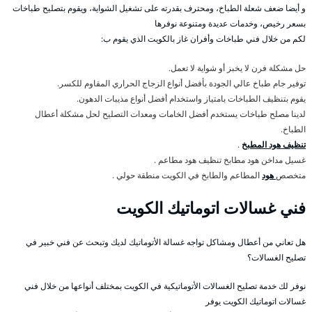
و أيضا ضعف شعلة الطباخ، ومحترف بقدرته على تشغيل الشواية، ويقوم بتصليح طباخات
بسعر رخيص، وخدمات عديدة ومتنوعة نوفرها
لكم من خلال فني طباخات وأفران غاز بالكويت الذي يقوم ب:
حل مشكلة فرن لا يخبز أو شواية لا تعمل.
توفير جام طباخ عالي الجودة بأفضل أنواع الزجاج الحراري المقاوم للكسر.
يقوم بتنظيف الطباخات بامتياز واستخدام أفضل أنواع مذيبات الدهون.
لدينا مصلح طباخات يستخدم أفضل الخامات ومعدات التصليح لحل مشكلة أعطال
الطباخ.
تنظيف هود المطبخ
.
غسيل مداخن هود مطابخ تنظيف هود مطاعم .
متخصص
هود
المطاعم والطابخ في الكويت منطقة حولي .
فني غسالات اتوماتيك الكويت
هل تعاني من أعطال ومشاكل تواجه غسالة الأتوماتيك لديك وتبحث عن فني خبير في
تصليح الغسالات؟
نوفر لك خدمة تصليح الغسالات الأتوماتيكية في الكويت بمختلف أنواعها من خلال فني
غسالات اتوماتيك الكويت يوفر