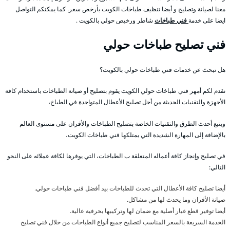
معنا لصيانة وتصليح و أيضا تنظيف طباخات الكويت بأرخص سعر. كما يمكنكم التواصل
ايضا على خدمة
فني طباخات
شاطر ورخيص حولي بالكويت .
فني تصليح طباخات حولي
هل تبحث عن خدمات فني طباخات حولي بالكويت؟
نقدم لكم أمهر فني طباخات حولي الكويت يقوم بتصليح أو صيانة الطباخات باستخدام كافة
الأجهزة والتقنيات الحديثة من أجل تصليح الأعطال المتواجدة في الطباخ،
ويتبع أحدث الطرق والتقنيات الخاصة بتصليح الطباخات والأفران على مستوى العالم
بالإضافة إلى المهارة الشديدة التي يمتلكها فني طباخات الكويت،
في تصليح وإنجاز كافة أعماله المتعلقة ب الطباخات، التي يوفرها لكافة عملائه على النحو
التالي:
أيضا تصليح كافة الأعطال التي تحدث للطباخات بيد أفضل فني طباخات حولي.
صيانة الأفران وما يحدث لها من مشاكل.
أيضا توفير قطع غيار أصلية مع ضمان لها وتركيبها بحرفية عالية.
الخدمة السريعة بالسعر المناسب لتصليح جميع أنواع الطباخات من خلال فني تصليح