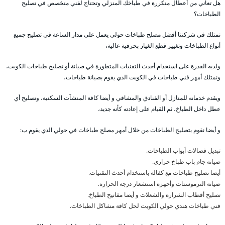
هل تعاني من أعطال متكررة في طباخك المنزلي وتحتاج لفني متخصص في تصليح
الطباخات؟
نمتلك في شركتنا أفضل مصلح طباخات حولي يعمل على مدار الساعة في تصليح جميع
أنواع الطباخات وتغيير قطع الغيار بحرفية عالية،
ولديه القدرة على استخدام أحدث التقنيات المتطورة في صيانة أو تصليح طباخات الكويت،
ونمتلك أمهر فني طباخات في الكويت الذي يقوم بصيانة طباخات،
ويقدم خدماته للمنازل أو الفنادق والمشافي و أيضا كافة المنشآت السكنية، وتصليح أي
عطل داخل الطباخ، ثم القيام على إعادته كأنه جديد،
و أيضا نقوم بتصليح الطباخات من خلال أمهر مصلح طباخات في حولي الذي يقوم ب:
تبديل فصالات أبواب الطباخات.
صيانة جام باب طباخ حراري.
أيضا تصليح طباخات مع كفالة باستخدام أحدث التقنيات.
صيانة الترموستات وأجهزة استشعار درجة الحرارة.
تصليح أقطاب الشرارة والشعلات و أيضا مفاتيح الطباخ.
فني طباخات هندي حولي الكويت لحل كافة مشاكل الطباخات.