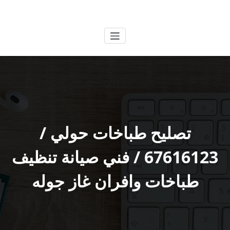
لتجاوز
الكويتية
خدمات وظائف بالكويت
لى
لمحتوى
تصليح طباخات حولي /
67616123 / فني صيانة تنظيف
طباخات وافران غاز جوله