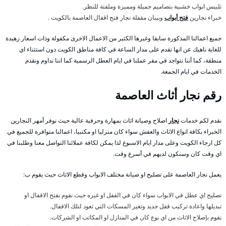
تلبيس ابواب خشبية بتصاميم جميلة ومميزة وملفتة للنظر.
خبراء نجارين
فتح أبواب
وبيبان مقفلة نجار فتح اقفال العاصمة بالكويت .
جميع اعمالنا المذكورة سابقا وغيرها الكثير من الاعمال الاخرى مكفولة وذات اسعار زهيدة
للغاية ناهيك عن انها تقدم على مدار الساعة في كافة مناطق الكويت دون استثناء اي
منطقة، كما أننا نتواجد في مقر عملنا في ايام العطل الرسمية كما اننا نداوم ونقدم
الخدمات في ايام الجمعة.
رقم نجار أثاث العاصمة
نقدم لكم خدمات
نجار
اصلاح وصيانة اثاث بمهارة وحرفية عالية حيث نوفر أمهر النجارين
الخبراء بكافة انواع الاثاث والعفش سواء كان منزليا او مكتبيا، اعمالنا متوافرة للجميع في
كل ارجاء الكويت وعلى مدار ايام الاسبوع لذا يمكن لكافة عملائنا التواصل معنا وطلبنا في
اي وقت كان وسنكون لديهم في أسرع وقت.
يعمل نجار العاصمة على تصليح او صيانة مختلف الابواب وقطع الاثاث حيث يقوم ب:
تصليح اي عطل في الابواب سواء كان في القفل او غيره حيث نقوم بفتح الاقفال او
تبديلها واعادة تركيب قفل جديد وتغير المسكات التي تعود لتلك الاقفال.
نقوم بإصلاح الاثاث من اي نوع كان في المنازل او المكاتب او الشركات.