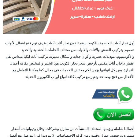
أول نجار أبواب العاصمة بالكويت رقم تلفون نجار أثاث أبواب غرف نوم فتخ اقفال الأبواب
تصميم وتركيب العفش والاثاث والابواب من مختلف الخامات الخشبية والحديد
والألومينيوم، موديلات عصرية وألوان جذابة واشكال مميزة، تركيب أثاث ايكيا ميداس نقل
عفش داخلي أثاث مكتبي بأرخص سعر نجار الكويت هو: الخبير والمختص بكافة أعمال
النجارة ومن كل انواعها يؤمن لكم مختلف الخدمات في مجال كما يمكننا التعامل مع
الأقفال من فتح وصناعة وتغير مع تركيب كافة انواع ابواب الكوريون الحديثة.
أعمالنا شاملة ونؤمنها لمختلف المنشآت من منازل وشركات وفلل وديوانيات، أسعار
متميزة ورخيصة، عمال وفنيون من كافة الاختصاصات، لا تترددوا في التواصل مع أفضل