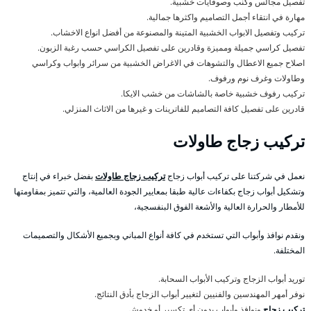
تفصيل مجالس وكنب وصوفايات خشبية.
مهارة في انتقاء أجمل التصاميم واكثرها جمالية.
تركيب وتفصيل الابواب الخشبية المتينة والمصنوعة من أفضل انواع الاخشاب.
تفصيل كراسي جميلة ومميزة وقادرين على تفصيل الكراسي حسب رغبة الزبون.
اصلاح جميع الاعطال والتشوهات في الاغراض الخشبية من سرائر وابواب وكراسي
وطاولات وغرف نوم ورفوف.
تركيب رفوف خشبية خاصة بالشاشات من خشب الايكا.
قادرين على تفصيل كافة التصاميم للفاترينات و غيرها من الاثاث المنزلي.
تركيب زجاج طاولات
نعمل في شركتنا على تركيب أبواب زجاج
تركيب زجاج طاولات
بفضل خبراء في إنتاج
وتشكيل أبواب زجاج بكفاءات عالية طبقا بمعايير الجودة العالمية، والتي تتميز بمقاومتها
للأمطار والحرارة العالية والأشعة الفوق البنفسجية،
ونقدم نوافذ وأبواب التي تستخدم في كافة أنواع المباني وبجميع الأشكال والتصميمات
المختلفة.
توريد أبواب الزجاج وتركيب الأبواب السحابة.
نوفر أمهر المهندسين والفنيين لتغيير أبواب الزجاج بأدق النتائج.
تركيب زجاج
ونوافذ وأبواب بدون أي تكسير أو خدوش.