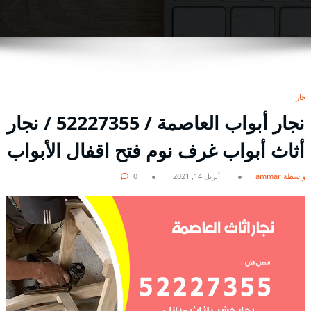
نجار
نجار أبواب العاصمة / 52227355 / نجار
أثاث أبواب غرف نوم فتح اقفال الأبواب
بواسطة ammar
أبريل 14, 2021
0