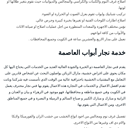
اصلاح غرف النوم والكنبات والكراسي والمجالس والديوانيات حيث نقوم بتغير طلائها او
لونها.
تركيب شبابيك وابواب تقوم بعزل الصوت او الحرارة او الضوء.
اصلاح اطارات اللوحات الفنية او تغيرها بخبرة كبيرة وحرص عالي.
نؤمن مختلف الاجهزة والمعدات المتطورة من اجل عمليات اصلاح او صيانة الاثاث
والأبواب من كافة انواعهم.
نعمل على مدار الاربع والعشرين ساعة في الكويت وجميع المحافظات .
خدمة نجار أبواب العاصمة
يقدم فني نجار العاصمة ذو الخبرة والجودة العالية العديد من الخدمات التي يحتاج اليها كل
مكان يحوي على اغراض خشبية، مازال الزبائن يواصلون البحث عن اشخاص قادرين على
التعامل مع المقتنيات الخشبية باحترافية عالية من الوقت الذي تأسست فيه شركتنا وباتت
تقدم افضل الاعمال و الخدمات في النجارة هذه الاعمال يقوم بها فني نجار محترف يعمل
في الكويت وفي جميع مناطقه و محافظاتها، فهو موجود في الزهراء و بيان و العدان و
الرابية و مبارك و مبارك الكبير و صباح السالم و الرميلة و البصرة و في جميع المناطق
الاخرى، ومن الاعمال التي يقوم بها:
تفصيل غرف نوم ومجالس من اجود انواع الخشب من خشب الزان والفورميكا ولايكا
والام دي اف وغيرها من الانواع الاخرى.