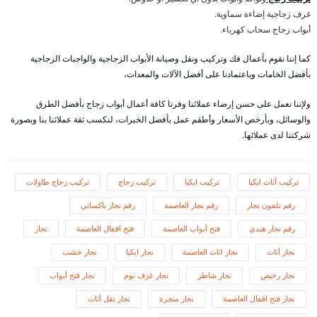
غرف زجاجية إضاءة سماوية.
أبواب زجاج سحاب كهرباء.
كما إننا نقوم بأعمال فك وتركيب ونقل وصيانة الأبواب الزجاجية والواجبات الزجاجية
بأفضل الخامات وباعتمادنا على أفضل الآلات والمعدات،
ولإننا نعمل على حسن إرضاء عملائنا وفرنا كافة أعمال أبواب زجاج بأفضل الطرق
والوسائل، وبأرخص الأسعار وأطقم عمل بأفضل الخبرات، لنكسب ثقة عملائنا بنا وبصورة
شركتنا لدى عملائها.
تركيب أثاث ايكيا
تركيب ايكيا
تركيب زجاج
تركيب زجاج طاولات
رقم تلفون نجار
رقم نجار العاصمة
رقم نجار باكساني
رقم نجار هندي
فتح أبواب العاصمة
فتح اقفال العاصمة
نجار
نجار أثاث
نجار اثاث العاصمة
نجار ايكيا
نجار خشب
نجار رخيص
نجار شاطر
نجار غرف نوم
نجار فتح أبواب
نجار فتح اقفال العاصمة
نجار منجرة
نجار نقل أثاث