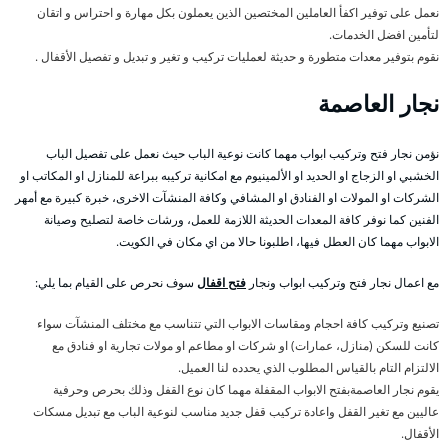
نعمل على توفير اكفأ العاملين المختصين الذين يعملون بكل مهارة و احتراس و اتقان
لتأمين افضل الخدمات.
نقوم بتوفير معدات متطورة و حديثة لعمليات تركيب و تغير و تبديل و تفصيل الأقفال .
نجار العاصمة
نؤمن نجار فتح وتركيب ابواب مهما كانت نوعية الباب حيث نعمل على تفصيل الباب
الخشبي او الزجاج او الحديد او الألمينيوم مع امكانية تركيبه ببراعة للمنازل او المكاتب او
الشركات او المولات او الفنادق او المشافي وكافة المنشآت الاخرى، خبرة كبيرة مع أمهر
الفنين كما نوفر كافة المعدات الحديثة اللازمة للعمل، ورشات خاصة لتصليح وصيانة
الابواب مهما كان العطل فيها، اطلبونا حالا من اي مكان في الكويت.
مع اعمال نجار فتح وتركيب ابواب ونجار
فتح اقفال
سوف نحرص على القيام بما يلي:
تصنيع وتركيب كافة احجام ومقاسات الابواب التي تتناسب مع مختلف المنشآت سواء
كانت للسكن (منازل، عمارات) او شركات او مطاعم او مولات تجارية او فنادق مع
الالتزام التام بالقياس المطلوب الذي يحدده لنا العميل.
يقوم نجار العاصمةبفتح الابواب المقفلة مهما كان نوع القفل وذلك بحرص وحرفية
عاليين مع تغير القفل واعادة تركيب قفل جديد مناسب لنوعية الباب مع تبديل مسكات
الأقفال.