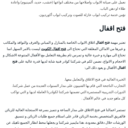
نعمل على صيانة الابواب واصلاحها من مختلف انواعها (خشب، حديد، ألمينيوم) واعادة
طلاء او دهن الباب.
نؤمن خدمة تركيب ابواب عازلة للصوت وتركيب ابواب أكورديون.
فتح اقفال
تعتبر مهمة
فتح اقفال
اغلاق الابواب الخاصة بالمنازل و المباني والغرف والنوافذ والمكاتب
و غيرها من الاماكن المغلقة التي تحتاج الى
فتح اقفال الكويت
ليست بالامر السهل انما
تحتاج الى مهارة و خبرة عالية و تمرس تام بطريقة التعامل مع الأقفال المتنوعة الاشكال و
الاحجام و الانواع، نضمن لكم في شركتنا كوادر فنية شابة لديها قدرة عالية على
فتح
اقفال
الأقفال و يعود ذلك الى:
الخبرة العالية في فتح الاغلاق والتعامل معها.
التجارب الناجحة التي قام بها الفنييون على مدار السنوات العديدة من عمل شركتنا.
الدورات التدريبية المستمرة التي تضمنها شركتنا لكوادرنا العاملة لديها و التي تواكب
كل ماهو جديد في عالم الأقفال .
تستمر اعمالنا في فتح الاغلاق على مدار الساعة و نتميز بسرعة الاستجابة العالية للزبائن
فالفريق المتخصص بخدمة الزبائن قادر على استلام جميع طلبات الزبائن و تنسيق
الورشات خلال دقائق معدودة، هذا مايميز شركتنا و يجعلها محط انظار الجميع ناهيك عن