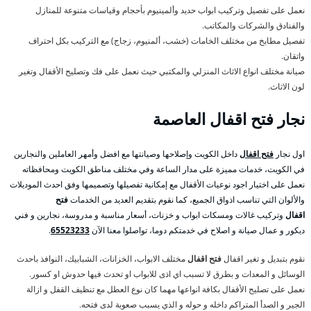
نعمل على تفصيل وتركيب ابواب حديد وألمينيوم بأحجام وقياسات متنوعة للمنازل
والفنادق والشركات والمكاتب.
تفصيل مطابخ من مختلف الخامات (خشب، ألمنيوم، زجاج) مع التركيب بكل احتراف
واتقان.
صيانة مختلف انواع الاثاث المنزلي والمكتبي حيث نعمل على فك وتصليح الأقفال وتغير
لون الاثاث.
نجار
فتح اقفال
العاصمة
اول نجار
فتح اقفال
داخل الكويت وإصلاحها وصيانتها مع افضل وأمهر العاملين والنجارين
في الكويت، خدمات مميزة على مدار الساعة وفي مختلف مناطق الكويت ومحافظاته
نعمل على اختيار اجود نوعيات الأقفال مع إمكانية تفصيلها وتصميمها وفق احدث الموديلات
والألوان التي تناسب اذواق الجميع، كما نقوم بتقديم العديد من الخدمات
فتح
اقفال
وتركيب غالات ومسكات ابواب و خزنات، أسعار مناسبة و مدروسة، نجارين و فني
ديكور و عمال صيانة و اصلاح في خدمتكم دوما، تواصلوا معنا الآن
65523233
.
نقوم بتبديل و تغير اقفال
فتح اقفال
مختلف الابواب، الخزانات، الشبابيك، النوافذ باحدث
الوسائل و المعدات و بطرق لا تسبب اي اذى للابواب او تحدث فيها حدوش او كسور.
نعمل على تصليح الأقفال بكافة انواعها مهما كان نوع العطل مع تنظيف القفل و ازالة
الجير و الصدأ المتراكم داخله و حوله و الذي يسبب صعوبة لدى فتحه.