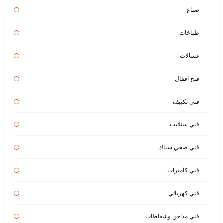
صباغ
طباخات
غسالات
فتح اقفال
فني تكييف
فني ستلايت
فني صحي سباك
فني كاميرات
فني كهربائي
فني مداخن وشفاطات