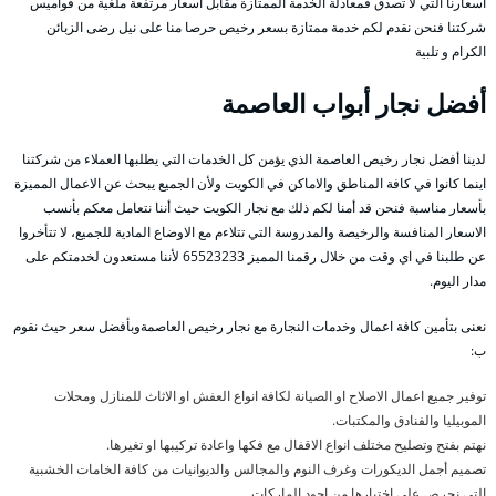
أسعارنا التي لا تصدق فمعادلة الخدمة الممتازة مقابل اسعار مرتفعة ملغية من قواميس
شركتنا فنحن نقدم لكم خدمة ممتازة بسعر رخيص حرصا منا على نيل رضى الزبائن
الكرام و تلبية
أفضل نجار أبواب العاصمة
لدينا أفضل نجار رخيص العاصمة الذي يؤمن كل الخدمات التي يطلبها العملاء من شركتنا
اينما كانوا في كافة المناطق والاماكن في الكويت ولأن الجميع يبحث عن الاعمال المميزة
بأسعار مناسبة فنحن قد أمنا لكم ذلك مع نجار الكويت حيث أننا نتعامل معكم بأنسب
الاسعار المنافسة والرخيصة والمدروسة التي تتلاءم مع الاوضاع المادية للجميع، لا تتأخروا
عن طلبنا في اي وقت من خلال رقمنا المميز 65523233 لأننا مستعدون لخدمتكم على
مدار اليوم.
نعنى بتأمين كافة اعمال وخدمات النجارة مع نجار رخيص العاصمةوبأفضل سعر حيث نقوم
ب:
توفير جميع اعمال الاصلاح او الصيانة لكافة انواع العفش او الاثاث للمنازل ومحلات
الموبيليا والفنادق والمكتبات.
نهتم بفتح وتصليح مختلف انواع الاقفال مع فكها واعادة تركيبها او تغيرها.
تصميم أجمل الديكورات وغرف النوم والمجالس والديوانيات من كافة الخامات الخشبية
التي نحرص على اختيارها من اجود الماركات.