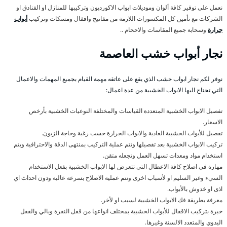
نعمل على توفير كافة ألوان وموديلات ابواب الاكورديون وتركيبها للمنازل او الفنادق او
الشركات مع تأمين كل المكسورات اللازمة من مفاتيح واقفال ومسكات وتركيب
أبواب
جرارة
وسحابة جميع المقاسات والاحجام ..
نجار أبواب خشب العاصمة
نوفر لكم نجار ابواب خشب الذي يقع على عاتقه مهمة القيام بجميع المهمات والاعمال
التي تحتاج اليها الابواب الخشبية من عدة اعمال:
تفصيل الابواب الخشبية المتعددة القياسات والمختلفة النوعيات الخشبية بأرخص
الاسعار.
تفصيل للأبواب الخشبية العادية والابواب الجرارة حسب رغبة وحاجة الزبون.
تركيب الابواب الخشبية بعد تفصيلها وتتم عملية التركيب بمنتهى الدقة والاحترافية ويتم
استخدام مواد ومعدات تسهل العمل وتجعله متقن.
مهارة في اصلاح كافة الاعطال التي تتعرض لها الابواب الخشبية بفعل الاستخدام
السيء وغير السليم او لأسباب اخرى وتتم عملية الاصلاح بسرعة عالية ودون احداث اي
اذى او خدوش بالأبواب.
معرفة بطريقة فك الابواب الخشبية لسبب او لأخر.
خبرة بتركيب الاقفال للأبواب الخشبية بمختلف انواعها من قفل النقرة ويالي والقفل
اليدوي والمتعدد الالسنة وغيرها.