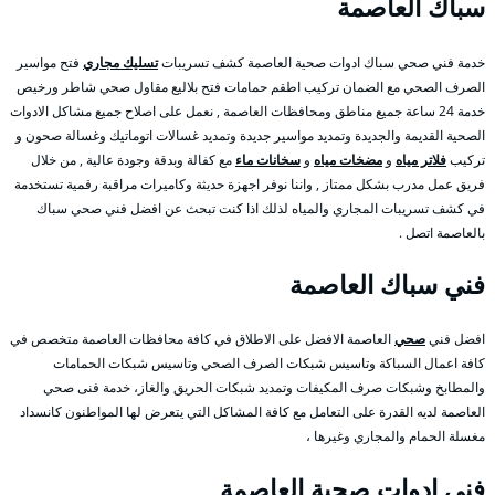
سباك العاصمة
خدمة فني صحي سباك ادوات صحية العاصمة كشف تسريبات
تسليك مجاري
فتح مواسير
الصرف الصحي مع الضمان تركيب اطقم حمامات فتح بلاليع مقاول صحي شاطر ورخيص
خدمة 24 ساعة جميع مناطق ومحافظات العاصمة , نعمل على اصلاح جميع مشاكل الادوات
الصحية القديمة والجديدة وتمديد مواسير جديدة وتمديد غسالات اتوماتيك وغسالة صحون و
تركيب
فلاتر مياه
و
مضخات مياه
و
سخانات ماء
مع كفالة وبدقة وجودة عالية , من خلال
فريق عمل مدرب بشكل ممتاز , واننا نوفر اجهزة حديثة وكاميرات مراقبة رقمية تستخدمة
في كشف تسريبات المجاري والمياه لذلك اذا كنت تبحث عن افضل فني صحي سباك
بالعاصمة اتصل .
فني سباك العاصمة
افضل فني
صحي
العاصمة الافضل على الاطلاق في كافة محافظات العاصمة متخصص في
كافة اعمال السباكة وتاسيس شبكات الصرف الصحي وتاسيس شبكات الحمامات
والمطابخ وشبكات صرف المكيفات وتمديد شبكات الحريق والغاز، خدمة فنى صحي
العاصمة لديه القدرة على التعامل مع كافة المشاكل التي يتعرض لها المواطنون كانسداد
مغسلة الحمام والمجاري وغيرها ،
فني ادوات صحية العاصمة