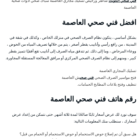
فني صحي الكويت
شاطر ورخيص تسليك مجاري العاصمة سباك صحي ادوات صحية
العاصمة
افضل فني صحي العاصمة
بشكل أساسي ، يتكون نظام الصرف الصحي في منزلك الخاص ، وكذلك في شقة في
المدينة ، من رافع رأسي وأنابيب بقطر أصغر ، يتم من خلالها تصريف المياه من الحوض ،
ووعاء المرحاض ، وما إلى ذلك. ثم تتدفق مياه الصرف إلى أنابيب تقع أفقيًا تتميز بقطر
كبير ، ومنهم إلى نظام الصرف الصحي المركزي أو مرافق المعالجة المستقلة المجاورة.
تسليك المجاري العاصمة
فتح مواسير الصرف الصحي
فني صحى
ش العاصمة
تنظيف وفتح بلاعات المطابخ الحمامات.
رقم هاتف فني صحي العاصمة
سوف نورد لك عرض أسعار ثابتًا صالحًا لمدة ثلاثة أشهر. حتى نتمكن من إعداد عرض
أسعارك ، سنطلب منك المعلومات التالية:
هل سبق أن تم إصلاح حوض الاستحمام أو حوض الاستحمام أو الحمام من قبل؟