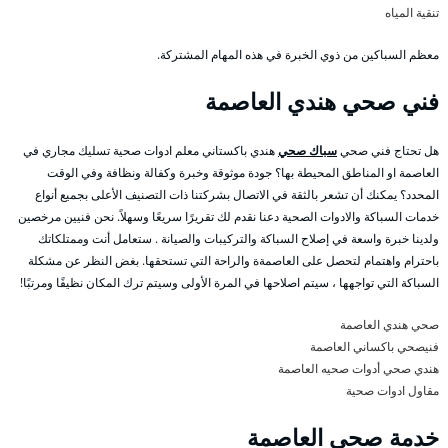
تنقية المياه
معظم السباكين من ذوي الخبرة في هذه المهام المشتركة.
فني صحي هندي العاصمة
هل تحتاج فني صحي
سباك صحي
هندي باكستاني معلم ادوات صحية تسليك مجاري في
العاصمة او المناطق المحيطة بها؟ جودة موثوقة وخبرة وكفالة ونظافة وفي الوقت
المحدد؟ يمكنك أن تشعر بالثقة في الاتصال بشركتنا ذات التصنيف الأعلى بجميع أنواع
خدمات السباكة والادوات الصحية دعنا نقدم لك تقريرًا سريعًا وسهلاً. نحن فنيين مرخصين
ولدينا خبرة واسعة في إصلاح السباكة والتركيبات والصيانة . ستعامل أنت وممتلكاتك
باحترام واهتمام لتحصل على العاصمةة والراحة التي تستحقها. بغض النظر عن مشكلة
السباكة التي تواجهها ، سيتم اصلاحها في المرة الأولى وسيتم ترك المكان نظيفًا ومرتبًا!
صحي هندي العاصمة
فنيصحي باكساني العاصمة
هندي صحي أدوات صحيه العاصمة
مقاول ادوات صحية
خدمة صحي العاصمة