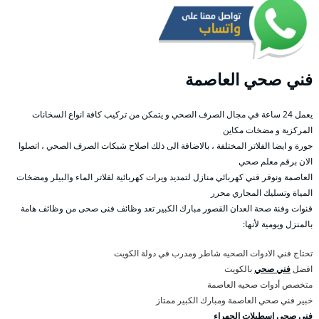
فني صحي العاصمة
يعمل 24 ساعة في مجال الصرف الصحي و يتمكن من تركيب كافة انواع السخانات
المركزية و مضخات مكاين
جورة و ايضا الفلاتر المختلفة ، بالاضافة الى ذلك اصلاح شبكات الصرف الصحي ، اتصلوا
الان برقم معلم صحي
العاصمة ونوفر فني كهربائي منازل لتمديد ويرات كهربائية لفلاتر الماء والبيلر ومضخات
المياة وتسليك المجاري محرر
قنوات وفنة صحة العدان القصور مبارك الكبير تعد وظائف فنى صحى من وظائف هامة
بالمنزل ويومية لأنها:
تحتاج فني الادوات الصحيه شاطر ومدرب في دولة الكويت
افضل
فني صحي
بالكويت
متخصص أدوات صحيه العاصمة
خبير فني صحي العاصمة ومبارك الكبير ممتاز
فني صحي اسطبلات الجهراء