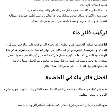
تمديد غسالات اتوماتيك
قسم اخصائي مكافحة حشرات قبل عمل الدفان والتمديدات الصحية
فني صحي الكويت سباك صحي تسليك مجاري القلاين تركيب أطقم حمامات ومطابخ
تنظيف قنوات المجاري بواسطة متخصصون فني صحي العاصمة.
تركيب فلتر ماء
اذا كنت من سكان العاصمة فمن الطبيعي ان تحتاج الى تركيب فلتر مياه في المنزل أو
الفندق او المؤسسة ابتجارية او في اي مكان آخر تتوفر فيه مياه شرب غير نقية، في هذا
الوقت لابد لك من الاستعانة باكبر و افضل شركة مختصة بتركيب الفلاتر، خطوات عمل
متقنة و مدروسة و مشرف عليها من قبل مهندس مختص يتم العمل عليها و خاصة
تفاصيلها للوصول الى عمل فني صحي العاصمة ممتاز.
افضل فلتر ماء في العاصمة
تقوم شركتنا باجراء تعاقد مع عدد من الشركات المنتجة للفلاتر و ذلك لتوريد أجهزة فلترة
للزبائن و بسعر التكلفة.
يقوم الفني بترشيح عدد من انواع الفلاتر الاصلية طبعا ليختار الزبون ما يناسبه.