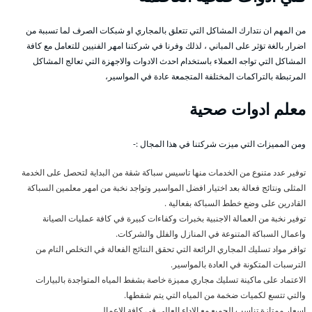
من المهم ان نتدارك المشاكل التي تتعلق بالمجاري او شبكات الصرف لما تسببة من
اضرار بالغة تؤثر على المباني ، لذلك وفرنا في شركتنا امهر الفنيين للتعامل مع كافة
المشاكل التي تواجه العملاء باستخدام احدث الادوات والاجهزة التي تعالج المشاكل
المرتبطة بالتراكمات المختلفة المتجمعة عادة في المواسير،
معلم ادوات صحية
ومن المميزات التي ميزت شركتنا في هذا المجال :-
توفير عدد متنوع من الخدمات منها تاسيس سباكة شقة من البداية لتحصل على الخدمة
المثلى ونتائج فعالة بعد اختيار افضل المواسير وتواجد نخبة من امهر معلمين السباكة
القادرين على وضع خطط السباكة بفعالية .
توفير نخبة من العمالة الاجنبية بخبرات وكفاءات كبيرة في كافة عمليات الصيانة
واعمال السباكة المتنوعة في المنازل والفلل والشركات.
توافر مواد تسليك المجاري الرائعة التي تحقق النتائج الفعالة في التخلص التام من
الترسبات المتكونة في العادة بالمواسير.
الاعتماد على ماكينة تسليك مجاري مميزة خاصة بشفط المياه المتواجدة بالبيارات
والتي تتسع لكميات ضخمة من المياه التي يتم شفطها.
اسعار ممتازة تناسب الجميع مع الاداء العالي في كافة الاعمال.