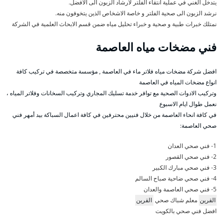
يتدخل الغني في عملية انتقاء الفلتر لارشاد الزبون الى الافضل.
نرشد الزبون الى صحية الفلتر و خاصة الاشخاص الذين يتخوفون منه.
نمتلك خبرات طبية و صحية و خبراء تحليل مياه ضمن قسم الابحاث العلمية في الشركة
فني مضخات مياه العاصمة
افضل شركة مضخات مياه فلاتر ماء في العاصمة , مؤسسة متخصصة في تركيب كافة
انواع مضخات المياه في العاصمة
وتركيب الادوات الصحية مع توافر خدمة تسليك المجاري وتركيب السخانات وفلاتر المياه ،
نعمل طوال ايام الاسبوع
في كافة انحاء العاصمة من خلال فنيين محترفين في كافة اعمال السباكة بيد أمهر فني
صحي العاصمة:
1- فني صحي العدان
2- فني صحي القصور
3- فني صحي مبارك الكبير
4- فني صحي ضاحية صباح السالم
5- فني صحي العاصمة والعدان
القرين
معلم شباك صحي
القرين
افضل فني صحي بالكويت