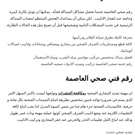
رقم صحي العاصمة عندما تحصل مشاكل السباكة فجأة ، يمكنها ان تودي بكارثة كبيرة
وخاصة عند انفجار الانابيب . لكن يمكن أن يساعدك الفحص المنتظم لمعدات السباكة
الرئيسية في تحديد المشكلات النامية وتصحيحها قبل أن تصبح مثل هذه الحالات الطارئة.
معرفة كاملة بطرق صيانة الفلاتر وتركيبها.
كافة قطع ومستلزمات الصرف الصحي من مجاري ومصافي وسخانات وانابيب غسالات
اتوماتيك.
افضل سباك متخصص بتركيب مواسير مياه الشرب ومياه الاستعمال.
رقم خدمة صحى العاصمة تركيب وتمديد الادوات صحيه العاصمة.
رقم فني صحي العاصمة
ان مهمة تمديد المجاري الصحية و
مكافحة الحشرات
وتوابعها ليست بالامر السهل الامر
الذي يستدعي ضرورة تواجد فنيين مختصين بطريقة اتمام التمديدات الصحية بكل تقانة و
حرفية، فالتمديدات الصحية جزء هام جدا من ضمن كسوة المنزل لذا يجب اتباع كافة
التعليمات اللازمة عند وضع انابيب الصرف الصحي كونها عملية مهمة وذات عمر طويل
وذلك عند اتباع كامل تعليمات الحذر والحرص عند حفر المجاري وتركيب الانابيب
تمديد صحي حديث.