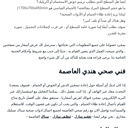
ايضا هل السطح الذي يتطلب ترميم حوض الاستحمام أو أكريليك؟
ما هو حجم السطح المراد معالجته؟ (الحمام القياسي هو 1700x700x450mm)
لماذا تريد إعادة طلاء الحمام أو الأدوات الصحية؟
وهل هناك أي صدأ أو تلف كبير؟
سوف نطلب أيضًا إما صورة عامة للسطح أو ، عن قرب لإصلاحات التجميل ، صورة
مقربة للضرر
بمجرد حصولنا على جميع المعلومات التي نحتاجها ، سنرسل لك عرض أسعار من صفحتين
، والذي سيحدد العمل الذي يتعين القيام به ، جنبًا إلى جنب مع شروط وأحكام الخدمة
الخاصة بنا. يرجى قراءة هذه بعناية للتأكد من أن كل شيء واضح.
فني صحي هندي العاصمة
إذا كان لديك أي أسئلة حول إعادة تسخين الدش أو الحوض أو الحمام ، فسوف يسعدنا
التحدث معك عبر الهاتف أو ، إذا كنت تفضل ذلك ، يمكننا التعامل مع استفساراتك عبر
البريد الإلكتروني. بمجرد قبولك لعرض أسعارنا ، سنتفق معك على أفضل تاريخ متاح
للقيام بأعمال إعادة طلاء الحمام ، والتي يجب أن تكون في غضون الوقت. للاستعلام
والمساعدة تواصل الان مع رقم صحي العاصمة لجميع اعمال ادوات صحية سباك تسليك
مجاري . نحن نوفر ايضا:-
تعقيم منازل
–
تنظيف منازل
–
سباك
العاصمة –