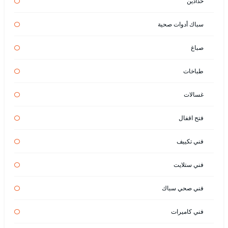
حدادين
سباك أدوات صحية
صباغ
طباخات
غسالات
فتح اقفال
فني تكييف
فني ستلايت
فني صحي سباك
فني كاميرات