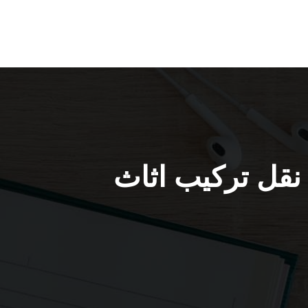
السرة / 52227344 / فك نقل تركيب اثاث