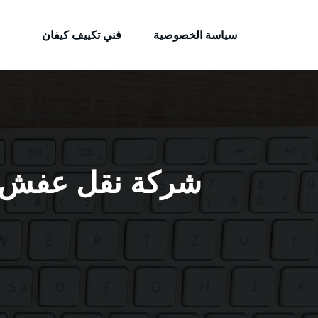
الكويتية
لتجاوز
خدمات وظائف بالكويت
لى
سياسة الخصوصية
فني تكييف كيفان
لمحتوى