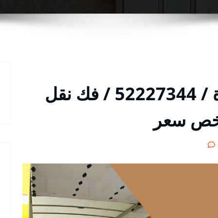
شركة نقل عفش السرة / 52227344 / فك نقل
رخص سعر