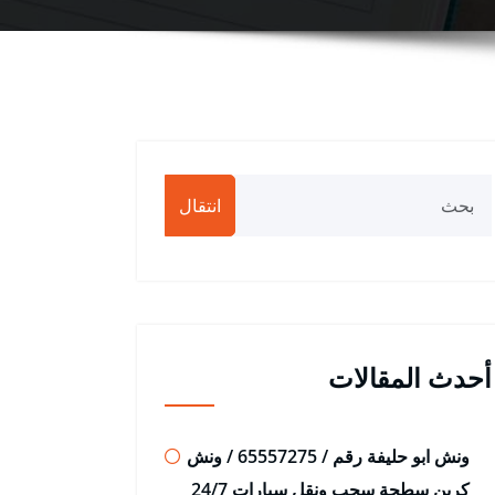
انتقال
أحدث المقالات
ونش ابو حليفة رقم / 65557275 / ونش
كرين سطحة سحب ونقل سيارات 24/7