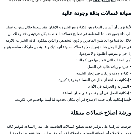
صيانة غسالات بدقة وجودة عالية
لأننا نؤمن أن أساس النجاح هو الكفاءة مع الخبرة و الإتقان فقد سعينا خلال سنوات عملنا
الى أداء جميع خدماتنا المتعلقة في تصليح غسالات العاصمة بكل حرفية و دقة و ذلك من
خلال تعاقدنا مع العاملين الماهرين و ذوي التخصص و الذين يملكون كافة الخبرات اللازمة
في مجال الهمل هذا، نؤمن إصلاح غسالات حديثة أتوماتيك و عادية من ماركات سامسونج و
إل جي و غيرهم، أطلبونا و لا تترددوا.
أهم الصفات التي نتماز بها في أعمالنا :
• خبرة و ريادة عالية في العمل.
• كفاءة و دقة و إتقان في إنجاز الخدمة.
• إمكانية معالجة أي خلل في الغسالة بحرفية كبيرة.
• السرعة و الحرفية في الأداء.
• إمكانية العمل في أي وقت و على مدار الساعة.
•أيضا إمكانية تأدية خدمة الإصلاح في أي مكان تحددوه لنا أينما تواجدتم في الكويت.
ورشة اصلاح غسالات متنقلة
حرصت شركتنا على توفير خدمة تصليح غسالات العاصمة على مدار الساعة لتوفير كافة
خدمات الإصلاح أو الصيانة للغسالات لعملائها في أي وقت، ليس هذا فقط و إنما جهزنا