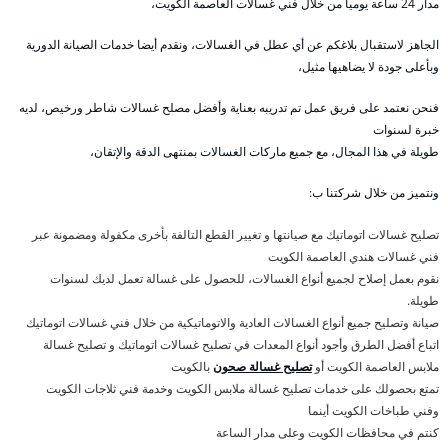
مدار 24 ساعة يوميا من خلال فني غسالات العاصمة الكويت،
الجاهز لاستقبال بلاغكم عن أي عطل في الغسالات، ونقدم أيضا خدمات الصيانة الدورية
وبأعلى جودة لا يضاهيها مثيل،
فنحن نعتمد على فريق عمل تم تدريبه بعناية وأفضل مصلح غسالات شاطر ورخيص، لديه
خبرة لسنوات
طويلة في هذا المجال، مع جميع ماركات الغسالات بمنتهى الدقة والإتقان،
ونتميز من خلال شركتنا ب:
تصليح غسالات اتوماتيك مع صيانتها و تغيير القطع التالفة بأخرى مكفولة ومضمونة عبر
فني غسالات هندي العاصمة الكويت
نقوم بعمل إصلاح لجميع أنواع الغسالات، للحصول على غسالة تعمل لديك لسنوات
طويلة.
صيانة وتصليح جميع أنواع الغسالات العادية والاتوماتيكية من خلال فني غسالات اتوماتيك
اتباع أفضل الطرق وأجود أنواع المعدات في تصليح غسالات اتوماتيك و تصليح غسالة
ملابس العاصمة الكويت أو
تصليح غسالة صحون
بالكويت
تمتع بحصولك على خدمات تصليح غسالة ملابس الكويت وخدمة فني ثلاجات الكويت
وفني طباخات الكويت أينما
كنتم في محافظات الكويت وعلى مدار الساعة