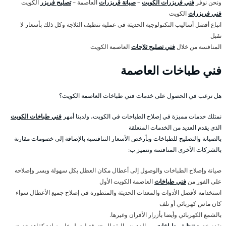
ونحن نوفر
فني فريزرات الكويت
–
صيانة قريزرات
العاصمة –
تصليح فريزر
الكويت
فني فريزرات
الكويت
اتباع أفضل أساليب التكنولوجية الحديثة في عملية تنظيف الثلاجة وكل ذلك بأسعار لا
تقبل
المنافسة من خلال
فني تصليح ثلاجات
العاصمة الكويت
فني طباخات العاصمة
هل ترغب في الحصول على خدمات فني طباخات العاصمة الكويت؟
نمتلك خدمات مميزة في إصلاح الطباخات في الكويت، ولدينا أمهر
فني طباخات الكويت
الذي يقدم العديد من الخدمات المتعلقة
بالصيانة والتصليح للطباخات وبأرخص الأسعار التنافسية بالإضافة إلى خصومات مقارنة
بالشركات الأخرى المنافسة ونتميز ب:
صيانة وإصلاح الطباخات والوصول إلى أعطال مكان العطل بكل سهولة ويسر وإصلاحه
على الفور من
فني طباخات
العاصمة الكويت الأول
استخدامه لأفضل الأدوات والمعدات الحديثة والمتطورة في إصلاح جميع الأعطال سواء
كان ماس كهربائي أو تلف
بالشمع الكهربائي وأيضا بأزرار الأفران وغيرها.
نقدم خدمة
تنظيف طباخات
من الدهون والبقع المحترقة ليعمل على زيادة كفاءة خدمته