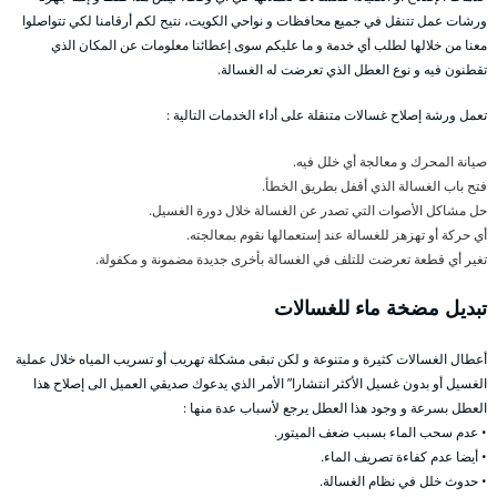
ورشات عمل تتنقل في جميع محافظات و نواحي الكويت، نتيح لكم أرقامنا لكي تتواصلوا
معنا من خلالها لطلب أي خدمة و ما عليكم سوى إعطائنا معلومات عن المكان الذي
تقطنون فيه و نوع العطل الذي تعرضت له الغسالة.
تعمل ورشة إصلاح غسالات متنقلة على أداء الخدمات التالية :
صيانة المحرك و معالجة أي خلل فيه.
فتح باب الغسالة الذي أقفل بطريق الخطأ.
حل مشاكل الأصوات التي تصدر عن الغسالة خلال دورة الغسيل.
أي حركة أو تهزهز للغسالة عند إستعمالها نقوم بمعالجته.
تغير أي قطعة تعرضت للتلف في الغسالة بأخرى جديدة مضمونة و مكفولة.
تبديل مضخة ماء للغسالات
أعطال الغسالات كثيرة و متنوعة و لكن تبقى مشكلة تهريب أو تسريب المياه خلال عملية
الغسيل أو بدون غسيل الأكثر انتشارا” الأمر الذي يدعوك صديقي العميل الى إصلاح هذا
العطل بسرعة و وجود هذا العطل يرجع لأسباب عدة منها :
• عدم سحب الماء بسبب ضعف الميتور.
• أيضا عدم كفاءة تصريف الماء.
• حدوث خلل في نظام الغسالة.