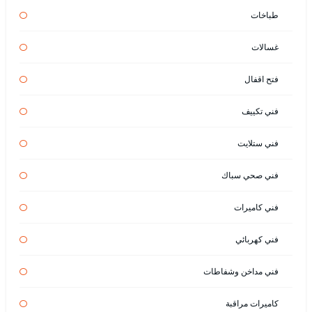
طباخات
غسالات
فتح اقفال
فني تكييف
فني ستلايت
فني صحي سباك
فني كاميرات
فني كهربائي
فني مداخن وشفاطات
كاميرات مراقبة