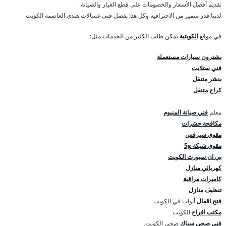
تقديم أفضل الأسعار والخصومات على قطع الغيار والصيانة.
لدينا قدر متميز من الاحترافية وكل هذا بفضل فني غسالات هندي العاصمة الكويت
في موقع
الكويتية
يمكن طلب الكثير من الخدمات مثل:
يشترون سيارات مستعملة
فني ستلايت
بنشر متنقل
كراج متنقل
معلم
فني صيانة المنيوم
مكافحة حشرات
مقوي سيرفس
مقوي شبكة 5g
بي ان سبورت الكويت
كهربائي منازل
كاميرات مراقبة
تنظيف منازل
فتح اقفال
أبواب في الكويت
مكتب افراح
الكويت
فني صحي
سباك
صحي الكويت.