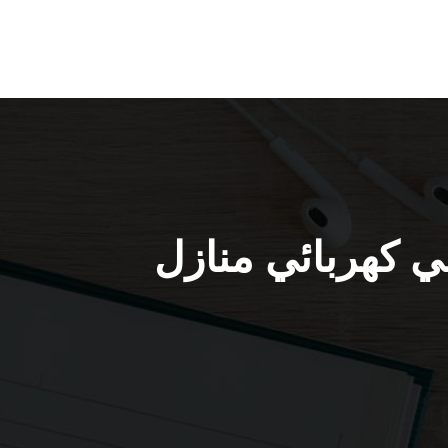
نة جابر الاحمد / 97446767 / فني كهربائي منازل