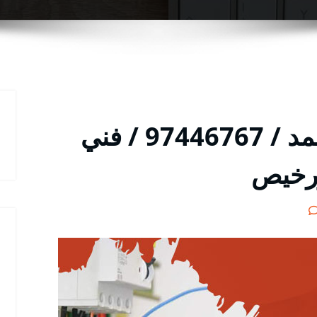
كهربائي مدينة جابر الاحمد / 97446767 / فني
ورخيص