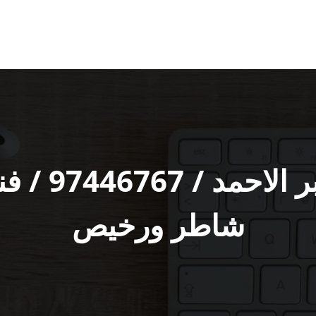
كهربائي مدي
شاطر ورخيص