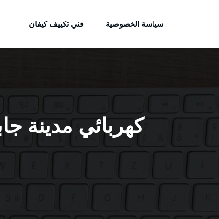
الكويتية
لتجاوز
خدمات وظائف بالكويت
لى
سياسة الخصوصية
فني تكييف كيفان
لمحتوى