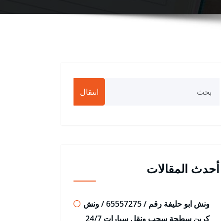
انتقال
أحدث المقالات
ونش ابو حليفة رقم / 65557275 / ونش
كرين سطحة سحب ونقل سيارات 24/7