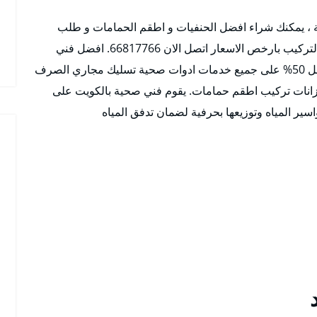
ية ، يمكنك شراء افضل الحنفيات و اطقم الحمامات و طلب
خدمات فني صحي مدينة جابر الأحمد للمساعدة في التركيب بارخص الاسعار اتصل الان 66817766. افضل فني
صحي مدينة جابر الأحمد الافضل والارخض وخصم يصل 50% على جميع خدمات ادوات صحية تسليك مجاري الصرف
انات تركيب اطقم حمامات. يقوم فني صحية بالكويت على
سير المياه وتوزيعها بحرفية لضمان تدفق المياه