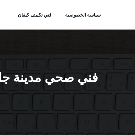
الكويتية
لتجاوز
خدمات وظائف بالكويت
لى
سياسة الخصوصية
فني تكييف كيفان
لمحتوى