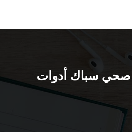
نة جابر الأحمد 55850065 فني صحي سباك أدوات