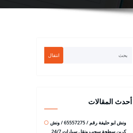
انتقال
أحدث المقالات
ونش ابو حليفة رقم / 65557275 / ونش
كرين سطحة سحب ونقل سيارات 24/7