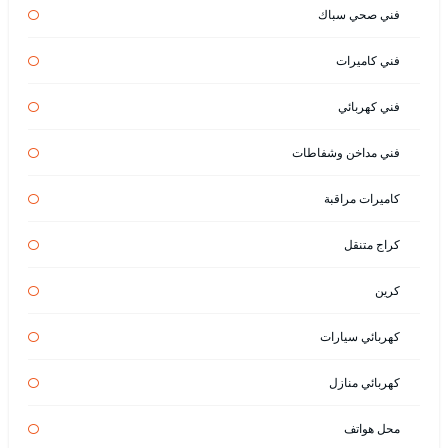
فني صحي سباك
فني كاميرات
فني كهربائي
فني مداخن وشفاطات
كاميرات مراقبة
كراج متنقل
كرين
كهربائي سيارات
كهربائي منازل
محل هواتف