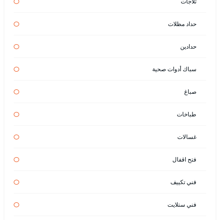
ثلاجات
حداد مظلات
حدادين
سباك أدوات صحية
صباغ
طباخات
غسالات
فتح اقفال
فني تكييف
فني ستلايت