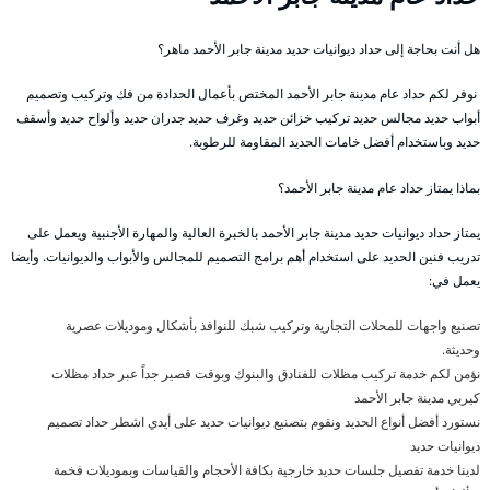
هل أنت بحاجة إلى حداد ديوانيات حديد مدينة جابر الأحمد ماهر؟
نوفر لكم حداد عام مدينة جابر الأحمد المختص بأعمال الحدادة من فك وتركيب وتصميم
أبواب حديد مجالس حديد تركيب خزائن حديد وغرف حديد جدران حديد وألواح حديد وأسقف
حديد وباستخدام أفضل خامات الحديد المقاومة للرطوبة.
بماذا يمتاز حداد عام مدينة جابر الأحمد؟
يمتاز حداد ديوانيات حديد مدينة جابر الأحمد بالخبرة العالية والمهارة الأجنبية ويعمل على
تدريب فنين الحديد على استخدام أهم برامج التصميم للمجالس والأبواب والديوانيات. وأيضا
يعمل في:
تصنيع واجهات للمحلات التجارية وتركيب شبك للنوافذ بأشكال وموديلات عصرية
وحديثة.
نؤمن لكم خدمة تركيب مظلات للفنادق والبنوك وبوقت قصير جداً عبر حداد مظلات
كيربي مدينة جابر الأحمد
نستورد أفضل أنواع الحديد ونقوم بتصنيع ديوانيات حديد على أيدي اشطر حداد تصميم
ديوانيات حديد
لدينا خدمة تفصيل جلسات حديد خارجية بكافة الأحجام والقياسات وبموديلات فخمة