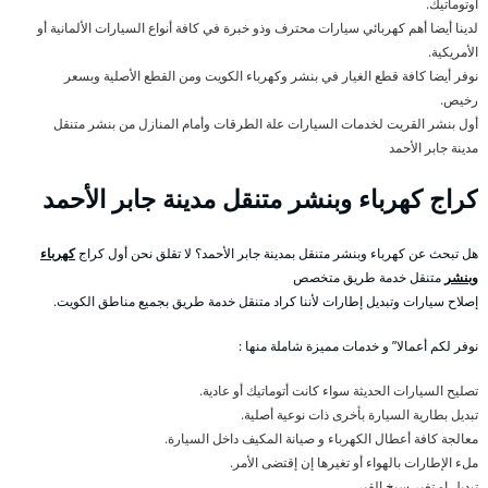
أوتوماتيك.
لدينا أيضا أهم كهربائي سيارات محترف وذو خبرة في كافة أنواع السيارات الألمانية أو
الأمريكية.
نوفر أيضا كافة قطع الغيار في بنشر وكهرباء الكويت ومن القطع الأصلية وبسعر
رخيص.
أول بنشر القريت لخدمات السيارات علة الطرقات وأمام المنازل من بنشر متنقل
مدينة جابر الأحمد
كراج كهرباء وبنشر متنقل مدينة جابر الأحمد
هل تبحث عن كهرباء وبنشر متنقل بمدينة جابر الأحمد؟ لا تقلق نحن أول كراج
كهرباء
وبنشر
متنقل خدمة طريق متخصص
إصلاح سيارات وتبديل إطارات لأننا كراد متنقل خدمة طريق بجميع مناطق الكويت.
نوفر لكم أعمالا” و خدمات مميزة شاملة منها :
تصليح السيارات الحديثة سواء كانت أتوماتيك أو عادية.
تبديل بطارية السيارة بأخرى ذات نوعية أصلية.
معالجة كافة أعطال الكهرباء و صيانة المكيف داخل السيارة.
ملء الإطارات بالهواء أو تغيرها إن إقتضى الأمر.
تبديل او تغير سيخ القير.