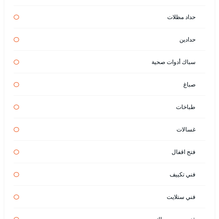
حداد مظلات
حدادين
سباك أدوات صحية
صباغ
طباخات
غسالات
فتح اقفال
فني تكييف
فني ستلايت