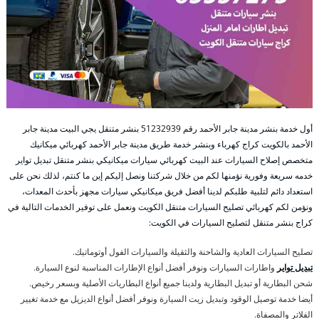
أول خدمة بنشر مدينة جابر الأحمد رقم 51232939‬ بنشر متنقل يجي البيت مدينة جابر
الأحمد بالكويت كراج كهرباء وبنشر خدمة طريق مدينة جابر الأحمد كهربائي ميكانيك
متخصص إصلاح السيارات عند البيت كهربائي سيارات ميكانيكي بنشر متنقل تبديل تواير
خدمه سريعة وفورية نؤمنها لكم من خلال شركتنا ونصل إليكم إين ما كنتم، لذلك نحن على
استعداد دائم لتلبية طلبكم لدينا أفضل فريق ميكانيكي سيارات مجهز بأحدث المعدات،
ونؤمن لكم كهربائي تصليح السيارات متنقل الكويت ونعمل على توفير الخدمات التالية في
كراج بنشر متنقل لتصليح السيارات في الكويت:
تصليح السيارات العادية والشاحنة والثقيلة والسيارات الفول أوتوماتيك.
تبديل تواير
واطارات السيارات ونوفر أفضل أنواع الإطارات المناسبة لنوع السيارة.
شحن البطارية أو تبديل البطارية ولدينا جميع أنواع البطاريات الأصلية وبسعر رخيص.
أيضا خدمة توصيل الوقود وتبديل زيت السيارة ونوفر أفضل أنواع الديزيل مع خدمة تغيير
الفلاتر والمصفاة.