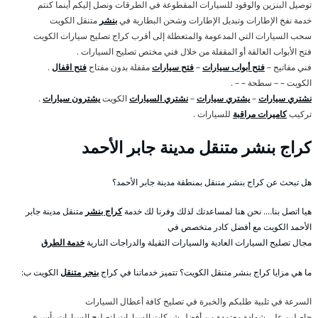
توصيل البنزين والوقود للسيارات المقطوعة في الطرقات ونصل إليكم أينما كنتم
خدمة نفخ الإطارات وتبديل الإطارات وشحن البطارية في
بنشر
متنقل الكويت
سحب السيارات التي المدعومة والمتعطلة إلى أقرب كراج تصليح سيارات الكويت
فتح الأبواب العالقة أو المقفلة من خلال فني مختص تصليح السيارات .
فني مفاتيح –
فتح أبواب سيارات
–
فتح سيارات
مقفلة بدون مفتاح
فتح اقفال
.
الكويت – – سطحة – – .
نشتري سيارات
–
يشتري سيارات
–
نشتري السيارات
الكويت
يشترون سيارات
.
تركيب
كاميرات مراقبة
للسيارات .
كراج بنشر متنقل مدينة جابر الأحمد
هل تبحث عن كراج بنشر متنقل بمنطقة مدينة جابر الأحمد؟
هيا اتصل بنا…. نحن هنا لمساعدتك لذلك وفرنا لك خدمة
كراج بنشر
متنقل مدينة جابر
الأحمد الكويت مع أفضل كادر متخصص في
مجال تصليح السيارات العادية والسيارات الثقيلة والدراجات النارية
خدمة الطرق
ما هي مزايا كراج بنشر متنقل الكويت؟ تتميز خدماتنا في كراج
بنجر متنقل
الكويت ب:
السرعة في تلبية طلبكم والخبرة في تصليح كافة أعطال السيارات
حاصلين على شهادة معتمدة من أفضل شركات السيارات لتصليح السيارات بأسرع